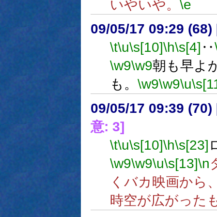
いやいや。
\e
09/05/17 09:29 (
\t
\u
\s[10]
\h
\s[4]
‥
\w9
\w9
朝も早よ
も。
\w9
\w9
\u
\s[1
09/05/17 09:39 (
意: 3]
\t
\u
\s[10]
\h
\s[23]
\w9
\w9
\u
\s[13]
\n
くバカ映画から
時空が広がった