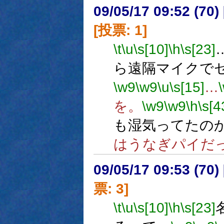
09/05/17 09:52 (
[投票: 1]
\t
\u
\s[10]
\h
\s[23]
ら遠隔マイクで
\w9
\w9
\u
\s[15]
…
を。
\w9
\w9
\h
\s[4
も湿気ってたの
はうなぎパイだ
09/05/17 09:53 (
票: 3]
\t
\u
\s[10]
\h
\s[23]