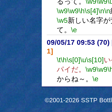
るって。
\w9
\w9
\
\w9
\w9
\h
\s[4]
\n
\n
\w5
新しい名字が
て。
\e
09/05/17 09:53 (
1]
\t
\h
\s[0]
\u
\s[10]
い
パイだ。
\w9
\w9
\
からね～。
\e
©2001-2026 SSTP Bottle 