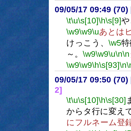
09/05/17 09:49 (
\t
\u
\s[10]
\h
\s[9]
や
\w9
\w9
\u
あとは
けっこう、
\w5
特
～。
\w9
\w9
\u
\n
\n
\w9
\w9
\h
\s[93]
\n
\
09/05/17 09:50 (
2]
\t
\u
\s[10]
\h
\s[30]
からタ行に変え
にフルネーム登