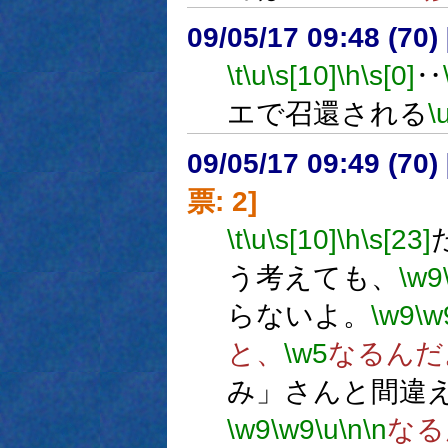
09/05/17 09:48 (
\t
\u
\s[10]
\h
\s[0]
‥
エで召還される
\
09/05/17 09:49 (
票: 2]
\t
\u
\s[10]
\h
\s[23]
う考えても、
\w9
らないよ。
\w9
\w
と、
\w5
なるんだ
み」さんと間違
\w9
\w9
\u
\n
\n
なる