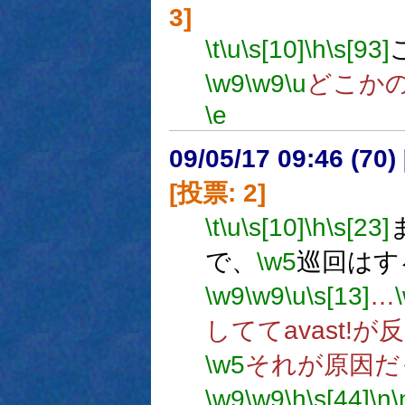
3]
\t
\u
\s[10]
\h
\s[93]
\w9
\w9
\u
どこか
\e
09/05/17 09:46 (
[投票: 2]
\t
\u
\s[10]
\h
\s[23]
で、
\w5
巡回はす
\w9
\w9
\u
\s[13]
…
しててavast!
\w5
それが原因だ
\w9
\w9
\h
\s[44]
\n
\