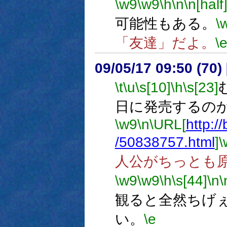
\w9
\w9
\h
\n
\n[half
可能性もある。
\
「友達」だよ。
\
09/05/17 09:50 (
\t
\u
\s[10]
\h
\s[23]
日に発売するの
\w9
\n
\URL[
http:/
/50838757.html
]
\
人公がちっとも
\w9
\w9
\h
\s[44]
\n
\
観ると全然ちげ
い。
\e