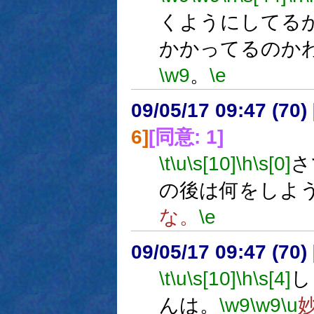
くようにしてる
かかってるのか
\w9
。
\e
09/05/17 09:47 (
6]
[同意: 1]
\t
\u
\s[10]
\h
\s[0]
さ
の後は何をしよ
な。
\e
09/05/17 09:47 (
\t
\u
\s[10]
\h
\s[4]
し
んは。
\w9
\w9
\u