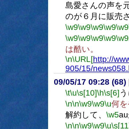
島愛さんの声を
のが６月に販売
\w9
\w9
\w9
\w9
\w9
\w9
\w9
\w9
\w9
\w9
は酷い。
\n
\URL[
http://www
905/15/news058.
09/05/17 09:28 (68
\t
\u
\s[10]
\h
\s[6]
う
\n
\n
\w9
\w9
\u
何を
解約して、
\w5
a
\n
\n
\w9
\w9
\u
\s[11