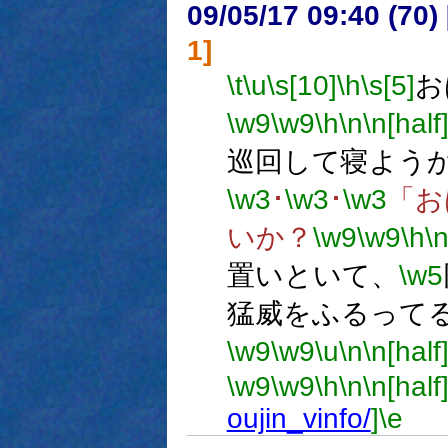
09/05/17 09:40 (
1]
\t
\u
\s[10]
\h
\s[5]
お
\w9
\w9
\h
\n
\n[half
巡回して寝よう
\w3
･
\w3
･
\w3
「お
いか？
\w9
\w9
\h
\
置いといて、
\w5
猛威をふるって
\w9
\w9
\u
\n
\n[half
\w9
\w9
\h
\n
\n[half
oujin_vinfo/
]
\e