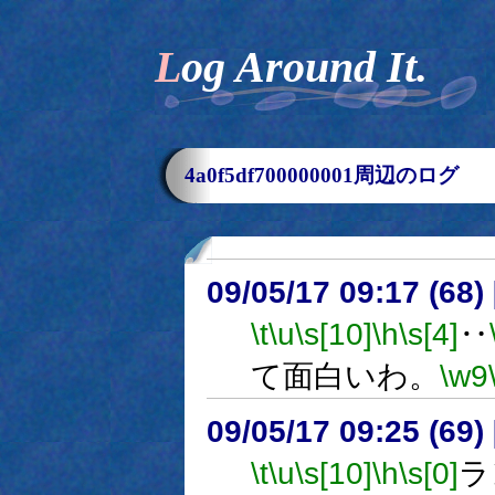
Log Around It.
4a0f5df700000001周辺のログ
09/05/17 09:17 (
\t
\u
\s[10]
\h
\s[4]
‥
て面白いわ。
\w9
09/05/17 09:25 (
\t
\u
\s[10]
\h
\s[0]
ラ