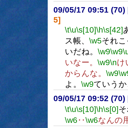
09/05/17 09:51 (
5]
\t
\u
\s[10]
\h
\s[42]
ス帳、
\w5
それこ
いだね。
\w9
\w9
\
いなー。
\w9
\n
け
からんな。
\w9
\w
よ。
\w9
ていうか
09/05/17 09:52 (
\t
\u
\s[10]
\h
\s[0]
そ
\w6
‥
\w6
なんの