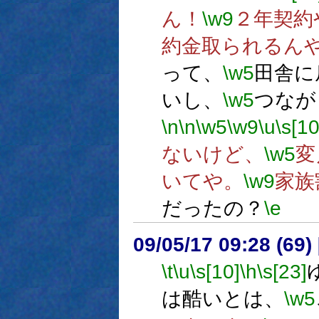
ん！
\w9
２年契約
約金取られるん
って、
\w5
田舎に
いし、
\w5
つなが
\n
\n
\w5
\w9
\u
\s[10
ないけど、
\w5
変
いてや。
\w9
家族
だったの？
\e
09/05/17 09:28 (
\t
\u
\s[10]
\h
\s[23]
は酷いとは、
\w5