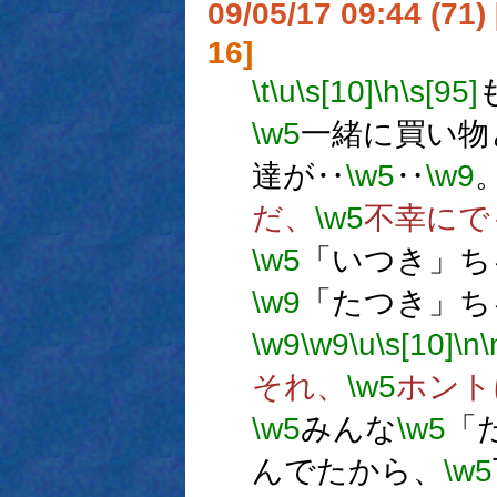
09/05/17 09:44 (
16]
\t
\u
\s[10]
\h
\s[95]
\w5
一緒に買い物
達が‥
\w5
‥
\w9
だ、
\w5
不幸にで
\w5
「いつき」ち
\w9
「たつき」ち
\w9
\w9
\u
\s[10]
\n
\
それ、
\w5
ホント
\w5
みんな
\w5
「
んでたから、
\w5