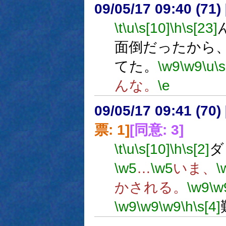
09/05/17 09:40 (
\t
\u
\s[10]
\h
\s[23]
面倒だったから
てた。
\w9
\w9
\u
\s
んな。
\e
09/05/17 09:41 (
票: 1]
[同意: 3]
\t
\u
\s[10]
\h
\s[2]
ダ
\w5
…
\w5
いま、
\
かされる。
\w9
\w
\w9
\w9
\w9
\h
\s[4]