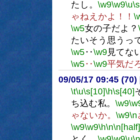
たし。
\w9
\w9
\u
\s
ゃねえかよ！！
\
\w5
女の子だよ？
たいそう思うっ
\w5
‥
\w9
見てな
\w5
‥
\w9
平気だ
09/05/17 09:45 (
\t
\u
\s[10]
\h
\s[40]
ち込む私。
\w9
\w
ゃないか。
\w9
\n
\w9
\w9
\h
\n
\n[half
とく。
\w9
\w9
\u
\