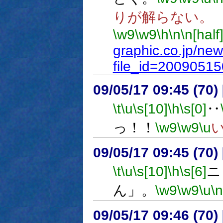
りが解らない。
\w9
\w9
\h
\n
\n[half
graphic.co.jp/ne
file_id=2009051
09/05/17 09:45 (
\t
\u
\s[10]
\h
\s[0]
‥
っ！！
\w9
\w9
\u
09/05/17 09:45 (
\t
\u
\s[10]
\h
\s[6]
ニ
ん」。
\w9
\w9
\u
\n
09/05/17 09:46 (