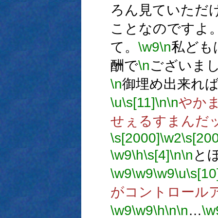
ろん見ていただ
ことなのですよ
て。
\w9
\n
私ども
酬で
\n
ございま
\n
御埋め出来れ
\u
\s[11]
\n
\n
やか
せぇるすまんだ
\s[2000]
\w2
\s[20
\w9
\h
\s[4]
\n
\n
と
\w9
\w9
\w9
\u
\s[10
がコントロールア
\w9
\w9
\h
\n
\n
…
\w