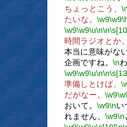
ちょっとこう、
\
たいな。
\w9
\w9
\
\w9
\w9
\u
\n
\n
\s[10
時間ラジオとか
本当に意味がな
企画ですね。
\n
\w9
\w9
\u
\n
\n
\s[13
準備しとけば、
\
だがなー。
\w9
\w
おいて。
\w9
\n
い
れません、
\w9
\n