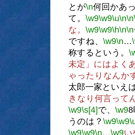
とが
\n
何回かあ
て。
\w9
\w9
\u
\n
\n
な。
\w9
\w9
\h
\n
\n
ですね、
\w9
\n
…
称するという。
\
未定」にはよく
ゃったりなんか
太郎一家といえ
きなり何言って
\w9
\s[4]
で、
\w9
うのは？
\w9
\w9
\
\w9
\w9
\n
…
\w9
い