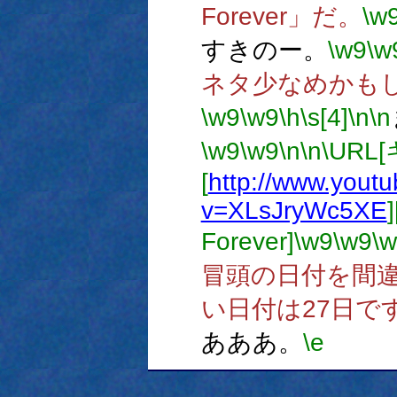
Forever」だ。
\w
すきのー。
\w9
\w
ネタ少なめかも
\w9
\w9
\h
\s[4]
\n
\n
\w9
\w9
\n
\n
\URL
[
http://www.yout
v=XLsJryWc5XE
Forever]
\w9
\w9
\
冒頭の日付を間
い日付は27日で
あああ。
\e