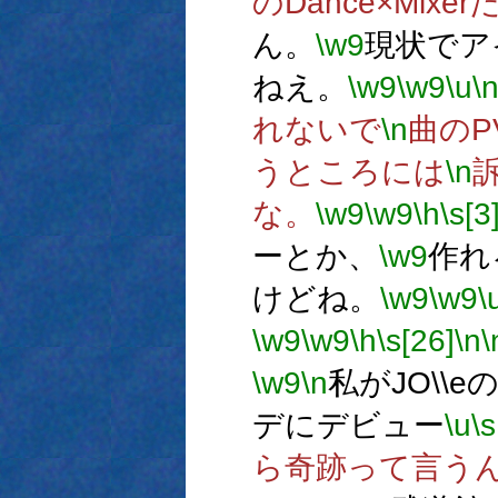
のDance×Mixe
ん。
\w9
現状でア
ねえ。
\w9
\w9
\u
\
れないで
\n
曲のP
うところには
\n
な。
\w9
\w9
\h
\s[3
ーとか、
\w9
作れ
けどね。
\w9
\w9
\
\w9
\w9
\h
\s[26]
\n
\
\w9
\n
私がJO\\
デにデビュー
\u
\s
ら奇跡って言う