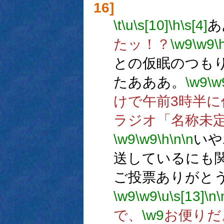
16]
\t
\u
\s[10]
\h
\s[4]
あ
たッ！？
\w9
\w9
\
との仮眠のつも
たあああ。
\w9
\w
けで午前3時半に
ラジオ「名称未
\w9
\w9
\h
\n
\n
いや
送しているにも
ご投票ありがと
\w9
\w9
\u
\s[13]
\n
\
で、
\w9
お便りだ