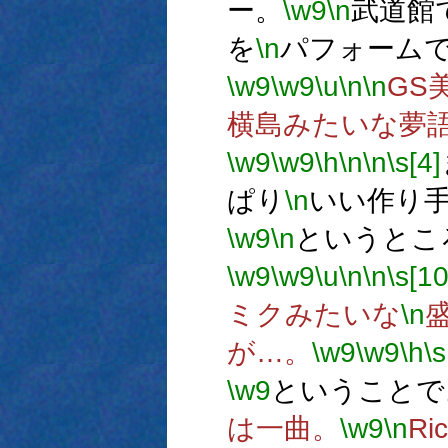
ー。
\w9
\n
武道館
を
\n
パフォーム
\w9
\w9
\u
\n
\n
GS
横島みたいな夢
\w9
\w9
\h
\n
\n
\s[4]
ぱり
\n
いい作り
\w9
\n
というとこ
\w9
\w9
\u
\n
\n
\s[10
ミクみたいな
\n
が…。
\w9
\w9
\h
\s
\w9
ということで
は一曲。
\w9
\n
Ri