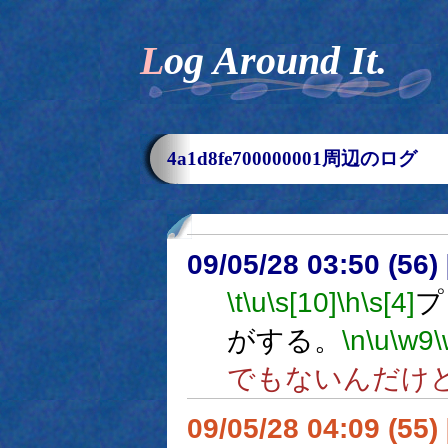
Log Around It.
4a1d8fe700000001周辺のログ
09/05/28 03:50 (56
\t
\u
\s[10]
\h
\s[4]
プ
がする。
\n
\u
\w9
でもないんだけ
09/05/28 04:09 (55