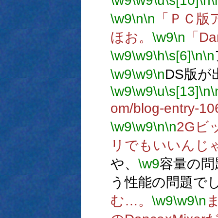
\w9
\w9
\u
\s[10]
\n
\
\w9
\n
\n
「ＰＣ版
ほお。
\w9
\n
「Da
\w9
\w9
\h
\s[6]
\n
\n
\w9
\w9
\n
DS版が
\w9
\w9
\u
\s[13]
\n
\
om/blog-entry-10
\w9
\w9
\n
\n
2Gビ
リでもいいんじ
や、
\w9
容量の問
う性能の問題で
む…。
\w9
\w9
\n