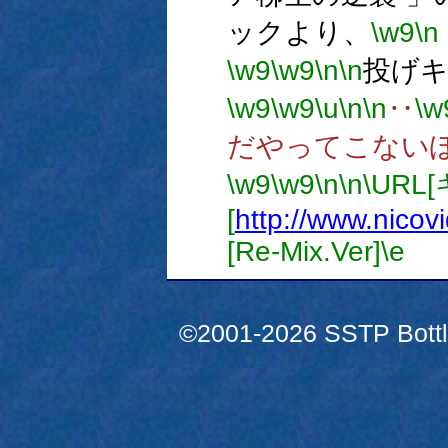
ックより、
\w9
\n
\w9
\w9
\n
\n
投げ
\w9
\w9
\u
\n
\n
‥
\w
だやってこない
\w9
\w9
\n
\n
\URL
[
http://www.nico
[Re-Mix.Ver]
\e
©2001-2026 SSTP Bottle 