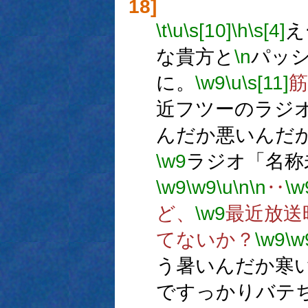
18]
\t
\u
\s[10]
\h
\s[4]
え
な貴方と
\n
パッ
に。
\w9
\u
\s[11]
筋
近フツーのラジ
んだか悪いんだ
\w9
ラジオ「名称
\w9
\w9
\u
\n
\n
‥
\w
ど、
\w9
最近放送
てないか？
\w9
\w
う暑いんだか寒
ですっかりバテ