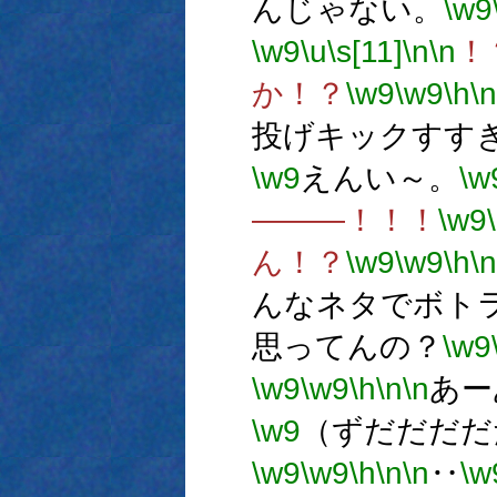
んじゃない。
\w9
\w9
\u
\s[11]
\n
\n
！
か！？
\w9
\w9
\h
\n
投げキックすす
\w9
えんい～。
\w
―――！！！
\w9
ん！？
\w9
\w9
\h
\n
んなネタでボト
思ってんの？
\w9
\w9
\w9
\h
\n
\n
あー
\w9
（ずだだだだ
\w9
\w9
\h
\n
\n
‥
\w