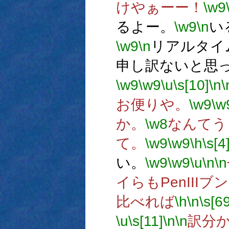
けやぁーー！
\w9
るよー。
\w9
\n
い
\w9
\n
リアルタイ
申し訳ないと思
\w9
\w9
\u
\s[10]
\n
\
お便りや。
\w9
\w
か。
\w8
なんてう
て。
\w9
\w9
\h
\s[4
い。
\w9
\w9
\u
\n
\n
イらもPenII
比べれば
\h
\n
\s[69
\u
\s[11]
\n
\n
訳分