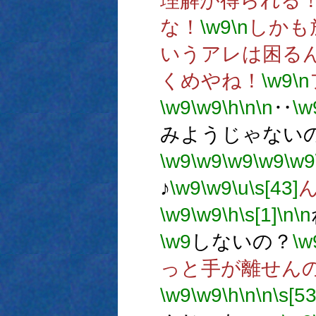
理解が得られる
な！
\w9
\n
しかも
いうアレは困る
くめやね！
\w9
\n
\w9
\w9
\h
\n
\n
‥
\w
みようじゃない
\w9
\w9
\w9
\w9
\w9
♪
\w9
\w9
\u
\s[43]
\w9
\w9
\h
\s[1]
\n
\n
\w9
しないの？
\w
っと手が離せん
\w9
\w9
\h
\n
\n
\s[53