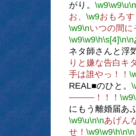
がり。
\w9
\w9
\u
\
お、
\w9
おもろす
\w9
\n
いつの間に
\w9
\w9
\h
\s[4]
\n
\n
ネタ師さんと浮
りと嫌な告白キ
手は誰やっ！！
\
REAL■のひと。
\
―――！！！
\w9
にもう離婚届あ
\w9
\u
\n
\n
あげん
せ！
\w9
\w9
\h
\n
\n