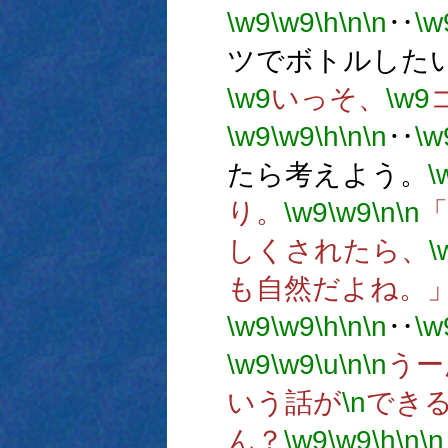
\w9
\w9
\h
\n
\n
‥
\w
ツでボトルした
\w9
いっそ、
\w9
\w9
\w9
\h
\n
\n
‥
\w
たら考えよう。
\
り。
\w9
\w9
\n
\n
しくされたら、
\
も自然だよね。
\w9
\w9
\h
\n
\n
‥
\w
\w9
\w9
\u
\n
\n
うー
いう話が
\n
でき
ん？
\w9
\w9
\h
\n
\n