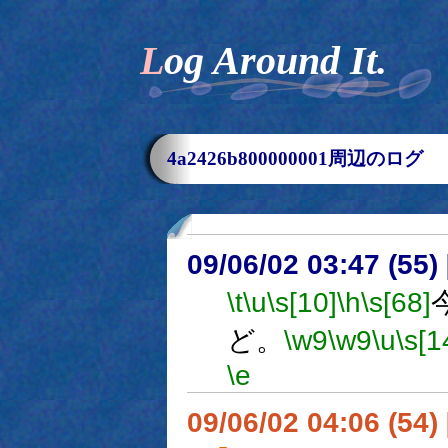
Log Around It.
4a2426b800000001周辺のログ
09/06/02 03:47 (
\t
\u
\s[10]
\h
\s[68]
ど。
\w9
\w9
\u
\s[1
\e
09/06/02 04:06 (54