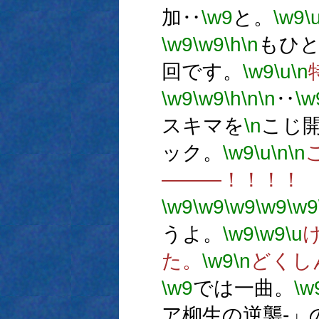
加‥
\w9
と。
\w9
\
\w9
\w9
\h
\n
もひ
回です。
\w9
\u
\n
\w9
\w9
\h
\n
\n
‥
\w
スキマを
\n
こじ
ック。
\w9
\u
\n
\n
―――！！！！
\w9
\w9
\w9
\w9
\w9
うよ。
\w9
\w9
\u
た。
\w9
\n
どくし
\w9
では一曲。
\w
ア柳生の逆襲-」