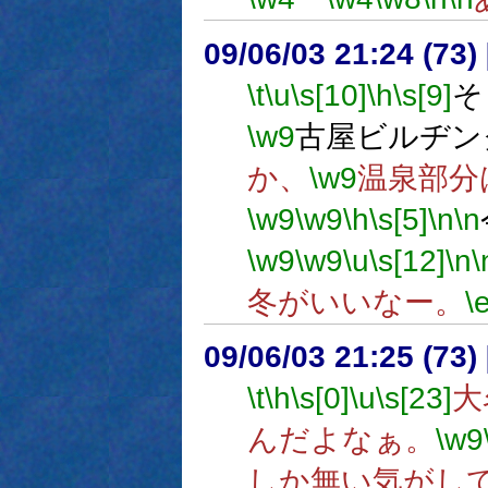
09/06/03 21:24 (
\t
\u
\s[10]
\h
\s[9]
そ
\w9
古屋ビルヂン
か、
\w9
温泉部分
\w9
\w9
\h
\s[5]
\n
\n
\w9
\w9
\u
\s[12]
\n
\
冬がいいなー。
\
09/06/03 21:25 (73
\t
\h
\s[0]
\u
\s[23]
大
んだよなぁ。
\w9
しか無い気がし