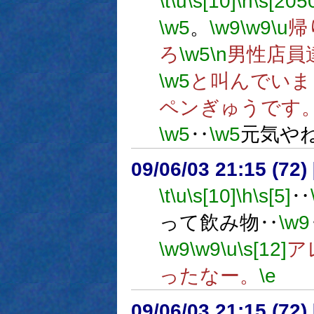
\t
\u
\s[10]
\h
\s[205
\w5
。
\w9
\w9
\u
帰
ろ
\w5
\n
男性店員
\w5
と叫んでいま
ペンぎゅうです
\w5
‥
\w5
元気や
09/06/03 21:15 (
\t
\u
\s[10]
\h
\s[5]
‥
って飲み物‥
\w9
\w9
\w9
\u
\s[12]
ア
ったなー。
\e
09/06/03 21:15 (