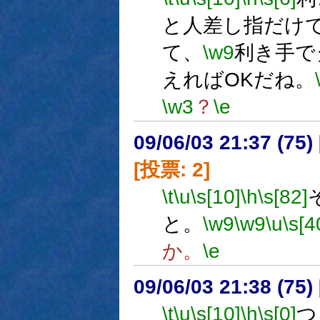
と人差し指だけ
て、
\w9
利き手で
えればOKだね。
\w3
？
\e
09/06/03 21:37 (
[投票: 2]
\t
\u
\s[10]
\h
\s[82]
と。
\w9
\w9
\u
\s[4
か。
\e
09/06/03 21:38 (
\t
\u
\s[10]
\h
\s[0]
つ