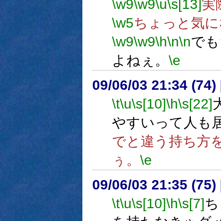
\w9
\w9
\u
\s[13]
実
\w5
ちょっと気に
\w9
\w9
\h
\n
\n
でも
よねぇ。
\e
09/06/03 21:34 (
\t
\u
\s[10]
\h
\s[22]
やすいって人も
でと違う持ち方
ぅ。
\e
09/06/03 21:35 (
\t
\u
\s[10]
\h
\s[7]
ち