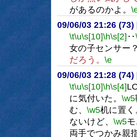
があるのかよ。
\
09/06/03 21:26 (
\t
\u
\s[10]
\h
\s[2]
‥
女の子センサー
だろう。
\e
09/06/03 21:28 (74
\t
\u
\s[10]
\h
\s[4]
L
に気付いた。
\w5
む、
\w5
机に置く
ないけど、
\w5
モ
両手でつかみ親