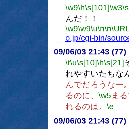
\w9
\h
\s[101]
\w3
\
んだ！！
\w9
\w9
\u
\n
\n
\URL
o.jp/cgi-bin/sou
09/06/03 21:43 (77
\t
\u
\s[10]
\h
\s[21]
れやすいたちな
んでだろうなー
るのに、
\w5
まる
れるのは。
\e
09/06/03 21:43 (