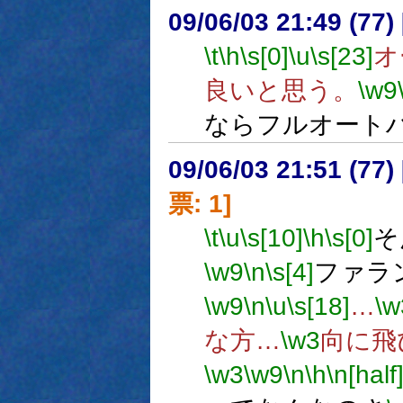
09/06/03 21:49 (77
\t
\h
\s[0]
\u
\s[23]
オ
良いと思う。
\w9
ならフルオート
09/06/03 21:51 (
票: 1]
\t
\u
\s[10]
\h
\s[0]
そ
\w9
\n
\s[4]
ファラ
\w9
\n
\u
\s[18]
…
\w
な方…
\w3
向に飛
\w3
\w9
\n
\h
\n[half