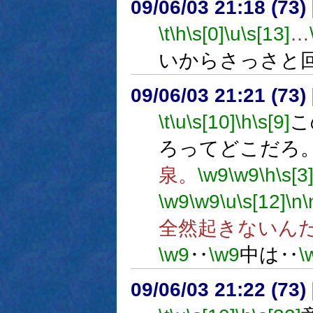
09/06/03 21:18 (
\t
\h
\s[0]
\u
\s[13]
…
いからさっさと
09/06/03 21:21 (
\t
\u
\s[10]
\h
\s[9]
こ
ろってどこだろ
泉。
\w9
\w9
\h
\s[3
\w9
\w9
\u
\s[12]
\n
\
全然起きないん
\w9
‥
\w9
中は‥
\
09/06/03 21:22 (