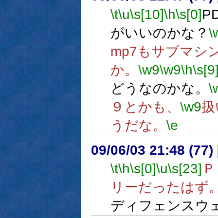
\t
\u
\s[10]
\h
\s[0]
P
がいいのかな？
\
mp7もサブマシ
か。
\w9
\w9
\h
\s[9
どうなのかな。
\
９とかも、
\w9
扱
うだな。
\e
09/06/03 21:48 (77
\t
\h
\s[0]
\u
\s[23]
Ｐ
リーだったはず
ディフェンスウ