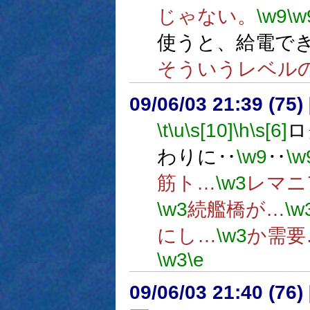
じゃない。
\w9
\w
使うと、給電で
そういうレベル
09/06/03 21:39 (
\t
\u
\s[10]
\h
\s[6]
ロ
わりに‥
\w9
‥
\w
筋ト…
\w3
レマニ
\w3
続艦橋が…
\w
にし…
\w3
か需要
\w3
\e
09/06/03 21:40 (