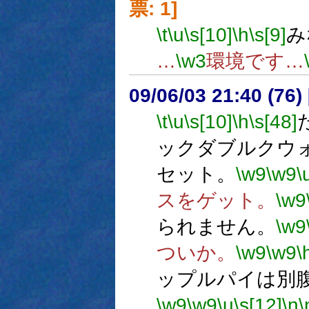
票: 1]
\t
\u
\s[10]
\h
\s[9]
み
…
\w3
環境です…
09/06/03 21:40 (
\t
\u
\s[10]
\h
\s[48]
ックダブルクウ
セット。
\w9
\w9
\
スをゲット。
\w9
られません。
\w9
ついか。
\w9
\w9
\
ップルパイは別
\w9
\w9
\u
\s[12]
\n
\