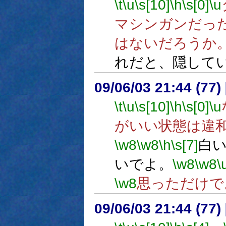
\t
\u
\s[10]
\h
\s[0]
\u
マシンガンだっ
はないだろうか
れだと、隠して
09/06/03 21:44 (
\t
\u
\s[10]
\h
\s[0]
\u
がいい状態は違
\w8
\w8
\h
\s[7]
白
いでよ。
\w8
\w8
\
\w8
思っただけで
09/06/03 21:44 (