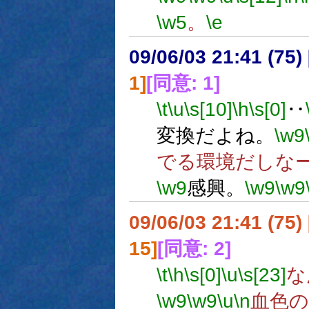
\w5
。
\e
09/06/03 21:41 (
1]
[同意: 1]
\t
\u
\s[10]
\h
\s[0]
‥
変換だよね。
\w9
でる環境だしな
\w9
感興。
\w9
\w9
09/06/03 21:41 (75
15]
[同意: 2]
\t
\h
\s[0]
\u
\s[23]
な
\w9
\w9
\u
\n
血色