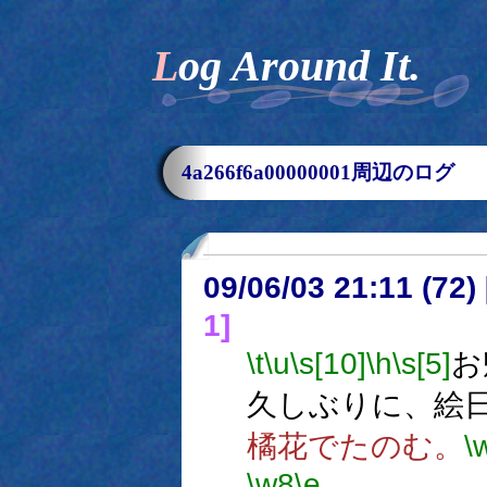
Log Around It.
4a266f6a00000001周辺のログ
09/06/03 21:11 (
1]
\t
\u
\s[10]
\h
\s[5]
お
久しぶりに、絵
橘花でたのむ。
\
\w8
\e