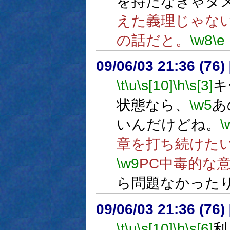
を持たなきゃダ
えた義理じゃな
の話だと。
\w8
\e
09/06/03 21:36 (76
\t
\u
\s[10]
\h
\s[3]
キ
状態なら、
\w5
あ
いんだけどね。
\
章を打ち続けた
\w9
PC中毒的な
ら問題なかった
09/06/03 21:36 (
\t
\u
\s[10]
\h
\s[6]
利