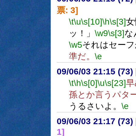
票: 3]
\t
\u
\s[10]
\h
\s[3]
女
ッ！」
\w9
\s[3]
な
\w5
それはセーフ
準だ。
\e
09/06/03 21:15 (73
\t
\h
\s[0]
\u
\s[23]
早
孫とか言うパタ
うるさいよ。
\e
09/06/03 21:17 (
1]