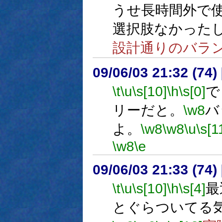
うせ長時間外で
選択肢なかった
設計通りのバラ
09/06/03 21:32 (
\t
\u
\s[10]
\h
\s[0]
で
リーだと。
\w8
バ
よ。
\w8
\w8
\u
\s[1
\w8
\e
09/06/03 21:33 (74
\t
\u
\s[10]
\h
\s[4]
最
とぐらついてる