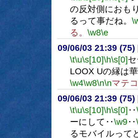
の反対側におも
るって事だね。
\
る。
\w8
\e
09/06/03 21:39 (
\t
\u
\s[10]
\h
\s[0]
セ
LOOX Uの縁は
\w4
\w8
\n
\n
マテ
09/06/03 21:39 (
\t
\u
\s[10]
\h
\s[0]
‥
ーにして‥
\w9
‥
るモバイルって