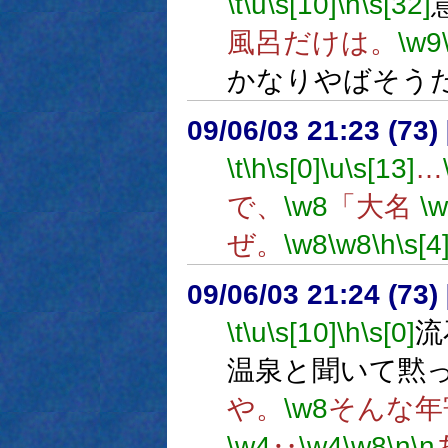
\t
\u
\s[10]
\h
\s[32]
風呂だけは。
\w9
かなりやばそう
09/06/03 21:23 (
\t
\h
\s[0]
\u
\s[13]
…
で、
\w8
「大名
\
ぜ。
\w8
\w8
\h
\s[4
09/06/03 21:24 (
\t
\u
\s[10]
\h
\s[0]
流
温泉と聞いて黙
や。
\w8
そんな年
\w4
‥
\w4
\w8
\n
\n