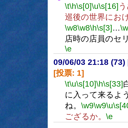
\t
\h
\s[0]
\u
\s[16]
う
巡後の世界にお
\w8
\w8
\h
\s[3]
…
\
店時の店員のセ
\e
09/06/03 21:18 (
[投票: 1]
\t
\u
\s[10]
\h
\s[33]
に入って来るよ
ね。
\w9
\w9
\u
\s[4
ござるか。
\e