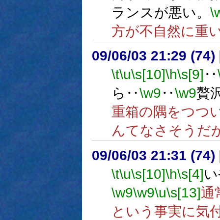
ランスが悪い。
\
方が不自然に重
09/06/03 21:29 (
\t
\u
\s[10]
\h
\s[9]
‥
ら‥
\w9
‥
\w9
贅
重箱の隅をつつ
んてなさそうだ
09/06/03 21:31 (74
\t
\u
\s[10]
\h
\s[4]
い
\w9
\w9
\u
\s[13]
通
という事実に気