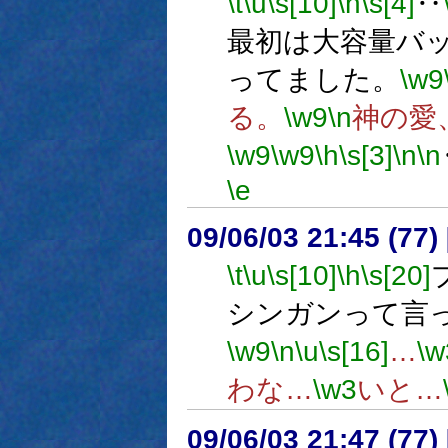
\t
\u
\s[10]
\h
\s[4]
‥
最初は大容量バ
ってました。
\w9
る。
\w9
\n
神の愛
\w9
\w9
\h
\s[3]
\n
\n
\e
09/06/03 21:45 (
\t
\u
\s[10]
\h
\s[20]
シンガンって言
\w9
\n
\u
\s[16]
…
\w
わな…
\w3
いと…
09/06/03 21:47 (