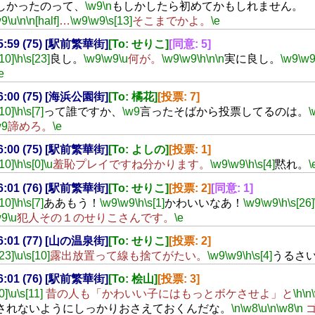
しかったのって、
\w9
\n
もしかしたら初めてかもしれません。
w9
\u
\n
\n[half]
…
\w9
\w9
\s[13]
そこまでかよ。
\e
15:59 (75) [駅前繁華街]
[To: せりこ]
[同意: 5]
[10]
\h
\s[23]
良し。
\w9
\w9
\u
何が。
\w9
\w9
\h
\n
\n
実に良し。
\w9
\w
e
16:00 (75) [海浜公園街]
[To: 橘花]
[投票: 7]
[10]
\h
\s[7]
って誰ですか、
\w9
言ったそばから投票してるのは。
\
w9
諦めろ。
\e
16:00 (75) [駅前繁華街]
[To: よしの]
[投票: 1]
[10]
\h
\s[0]
\u
羞恥プレイですね分かります。
\w9
\w9
\h
\s[4]
黙れ。
\
16:01 (76) [駅前繁華街]
[To: せりこ]
[投票: 2]
[同意: 1]
[10]
\h
\s[7]
ああもう！
\w9
\w9
\h
\s[1]
かわいいなあ！
\w9
\w9
\h
\s[26]
w9
\u
犯人その１のせりこさんです。
\e
16:01 (77) [山の温泉街]
[To: せりこ]
[投票: 2]
[23]
\u
\s[10]
露出放置って線も捨てがたい。
\w9
\w9
\h
\s[4]
うるさ
16:01 (76) [駅前繁華街]
[To: 桧山]
[投票: 3]
0]
\u
\s[11]
昔の人も「かわいい子にはもっとボケさせよ」と
\h
\n
されないようにしっかりおさえておくんだな。
\n
\w8
\u
\n
\w8
\n
ゴ