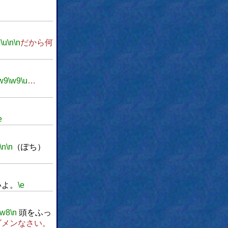
9
\u
\n
\n
だから何
w9
\w9
\u
…
e
\n
\n
（ぽち）
いよ。
\e
\w8
\n
頭をふっ
メンなさい。