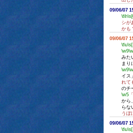
09/06/07 
\t
\h
\s[
シが
かも
09/06/07 
\t
\u
\s
\w9
\
みた
まり
\w9
\
イス
れて
のチ
\w5
から
らな
うぼ
09/06/07 
\t
\u
\s