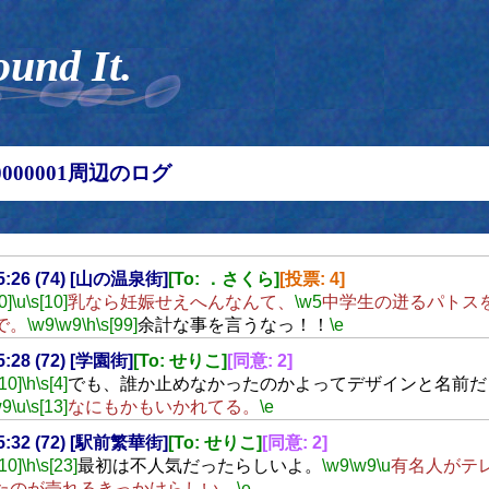
ound It.
00000001周辺のログ
15:26 (74) [山の温泉街]
[To: ．さくら]
[投票: 4]
0]
\u
\s[10]
乳なら妊娠せえへんなんて、
\w5
中学生の迸るパトス
で。
\w9
\w9
\h
\s[99]
余計な事を言うなっ！！
\e
15:28 (72) [学園街]
[To: せりこ]
[同意: 2]
[10]
\h
\s[4]
でも、誰か止めなかったのかよってデザインと名前だ
w9
\u
\s[13]
なにもかもいかれてる。
\e
15:32 (72) [駅前繁華街]
[To: せりこ]
[同意: 2]
[10]
\h
\s[23]
最初は不人気だったらしいよ。
\w9
\w9
\u
有名人がテ
たのが売れるきっかけらしい。
\e