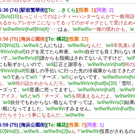
15:36 (74) [駅前繁華街]
[To: ．さくら]
[投票: 1]
[同意: 2]
0]
\u
\s[10]
もっこりってのはシティーハンターなんかで一般用語
あるからアレがナニになってるってのがギャグとして受け止め
？
\w8
\w8
\n
\n[half]
\h
\s[4]
‥‥はぁ。
\w8
\w8
\u
一種の慣れかも。
\e
15:56 (75) [海浜公園街]
[To: 橘花]
[投票: 23]
[10]
\h
\s[3]
…
\w9
\w9
こんにちは。
\w9
\w9
\u
なんだ、
\w9
辛気臭い
w9
\h
\n
\n[half]
ログを見てたら昨夜、
\w9
\n
自分でも良く判らない
いで…
\w9
\w9
\n
\s[8]
誰からも指摘はされてないんですけど、
\w9
にも恥ずかしいので、
\w9
訂正と謝罪を。
\w9
\w9
\u
\n
\n[half]
何の
w9
\h
\n
\n[half]
引越しの手伝いに行った先の冷蔵庫から出てきた
」
\w5
であって
\w5
「チーズ」
\w5
じゃないです。
\w9
\w9
\u
\n
\n[ha
も、
\w9
何の話かわからんだろ。
\w9
\w9
\h
\n
\n[half]
\s[30]
「雪印
ーズって、
\w9
普通に売ってますし。
\w9
\w9
\u
\n
\n[half]
…
\w9
\w9
「アイス」
\w5
と
\w5
「チーズ」
\w5
を間違えるんだよ。
\w9
\w9
\h
、
\w9
自分でもわからない瓶なんですってば。
\w9
\w9
\n
\s[3]
結果
い瓶になってました。
\w9
\w9
\n
すみません。
\w9
\w9
\u
\n
\n[half]
\s
けたらそういう事になるんだ…
\w9
\w9
\e
15:59 (75) [海浜公園街]
[To: 橘花]
[投票: 7]
[同意: 1]
[10]
\h
\s[0]
…
\w9
\w9
…
\w9
\w9
\s[3]
\u
ん？
\w9
\w9
\h
投票がされるの