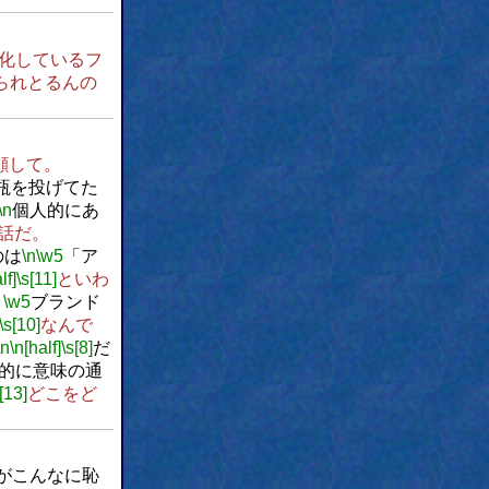
化しているフ
られとるんの
顔して。
瓶を投げてた
\n
個人的にあ
話だ。
のは
\n
\w5
「ア
lf]
\s[11]
といわ
」
\w5
ブランド
\s[10]
なんで
\n
\n[half]
\s[8]
だ
的に意味の通
[13]
どこをど
がこんなに恥