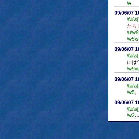
\e
09/06/07 
\t
\u
\s
たら
\u
\w9
\w5
\s
09/06/07 
\t
\u
\s
には
\w9
\
09/06/07 
\t
\u
\s
\w5
09/06/07 
\t
\u
\s
\w2