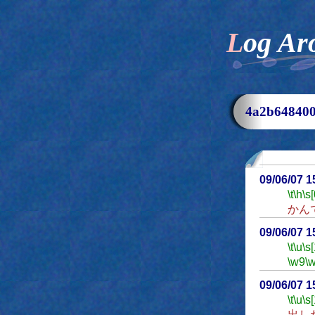
Log Ar
4a2b6484
09/06/07 
\t
\h
\s[
かん
09/06/07 
\t
\u
\s
\w9
\
09/06/07 
\t
\u
\s
出し