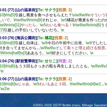
16:01 (77) [山の温泉街]
[To: サクラ]
[投票: 3]
[10]
\h
\s[5]
引越し蕎麦を食べさせもらえた？
\u
\w9
\w9
\n
そういう
しいで。
\h
\w9
\w9
\n
\n
\s[9]
それじゃ、
\w5
橘花が蕎麦を作ったの
\w9
\n
\n
\s[11]
やったら、
\w5
わいも食べる！
\h
\w9
\w9
\n
\n
\s[6]
う
[7]
引越しの手伝いしていないだろ。
\e
16:03 (76) [海浜公園街]
[To: 橘花]
[投票: 2]
[10]
\h
\s[0]
引越し自体は、
\w9
今日の午前中に出発、
\w9
でしたし
付き合ってませんから…
\w9
\w9
\u
そして着々と増え続ける投票
w9
\h
\n
\n[half]
\s[3]
ああもう、
\w9
好きにしてください。
\e
16:04 (76) [駅前繁華街]
[To: せりこ]
[同意: 2]
[10]
\h
\s[6]
もう３回もさっきの瓶を再生しましたとも。
\w9
\w9
\u
。
\e
16:06 (77) [山の温泉街]
[To: サクラ]
[投票: 2]
[10]
\h
\s[6]
\u
じゃあ、
\w5
わいもあと３回。
\h
\w9
\w9
\n
\s[4]
\w2
…
\
…
\w2
\e
©2001-2026 SSTP Bottle (naru, Mikage Sawatari) 