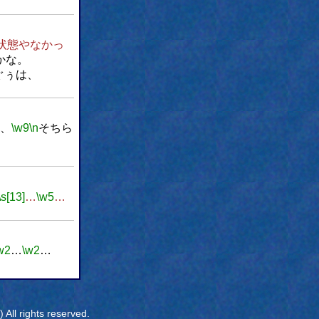
状態やなかっ
かな。
ぐぅは、
、
\w9
\n
そちら
。
\s[13]
…
\w5
…
w2
…
\w2
…
All rights reserved.