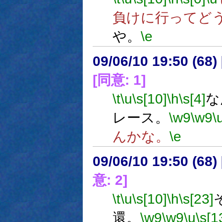
負けに行ってど
や。
\e
09/06/10 19:50 (
[同意: 1]
\t
\u
\s[10]
\h
\s[4]
な
レース。
\w9
\w9
\
んかな。
\e
09/06/10 19:50 (
意: 2]
\t
\u
\s[10]
\h
\s[23]
還。
\w9
\w9
\u
\s[1