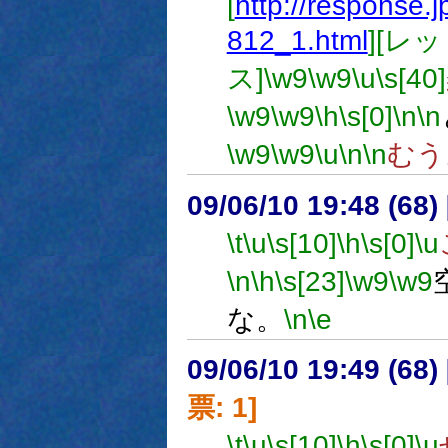
[
http://response.
812_1.html
][レ
ス]
\w9
\w9
\u
\s[40]
\w9
\w9
\h
\s[0]
\n
\n
\w9
\w9
\u
\n
\n
むう
09/06/10 19:48 (68
\t
\u
\s[10]
\h
\s[0]
\u
\n
\h
\s[23]
\w9
\w9
な。
\n
\e
09/06/10 19:49 (
票: 1]
\t
\u
\s[10]
\h
\s[0]
\u