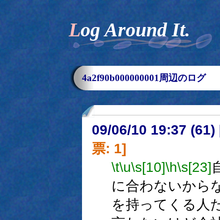
Log Around It.
4a2f90b000000001周辺のログ
09/06/10 19:37 (
票: 1]
\t
\u
\s[10]
\h
\s[23]
に合わないから
を持ってくる人