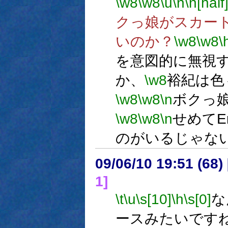
\w8
\w8
\u
\n
\n[half
クっ娘がスカー
いのか？
\w8
\w8
\
を意図的に無視
か、
\w8
裕紀は色
\w8
\w8
\n
ボクっ
\w8
\w8
\n
せめてE
のがいるじゃな
09/06/10 19:51 (
1]
\t
\u
\s[10]
\h
\s[0]
な
ースみたいです