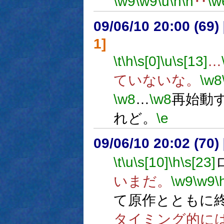
\w9
\w9
\u
\n
\n
‥
\w
09/06/10 20:00 (
1]
\t
\h
\s[0]
\u
\s[13]
…
ていないな。
\w8
\w8
…
\w8
再始動
れど。
\e
09/06/10 20:02 (
\t
\u
\s[10]
\h
\s[23]
いまだ。
\w9
\w9
\
て原作とともに
タイミング的に