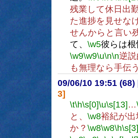
残業して休日出
た進捗を見せな
せんからと言い
て、
\w5
彼らは根
\w9
\w9
\u
\n
\n
逆説
も無理なら手伝
09/06/10 19:51 (
3]
\t
\h
\s[0]
\u
\s[13]
…
と、
\w8
裕紀が出
か？
\w8
\w8
\h
\s[3