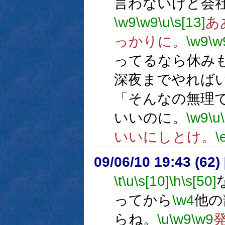
言わないけど会
\w9
\w9
\u
\s[13]
あ
っかりに。
\w9
\w
ってるなら休み
深夜までやれば
「そんなの無理
いいのに。
\w9
\u
いいにしとけ。
\
09/06/10 19:43 (62
\t
\u
\s[10]
\h
\s[50]
ってから
\w4
他の
らね。
\u
\w9
\w9