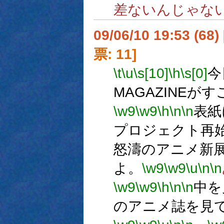
差ないんじゃな
09/06/10 19:53 (
票: 11]
\t
\u
\s[10]
\h
\s[0]
今
MAGAZINEが
\w9
\w9
\h
\n
\n
表紙
プロジェクト再
怒濤のアニメ新
よ。
\w9
\w9
\u
\n
\n
\w9
\w9
\h
\n
\n
中を
のアニメ誌を見