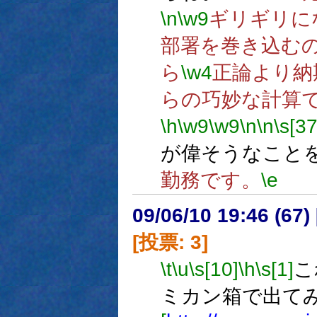
\n
\w9
ギリギリに
部署を巻き込む
ら
\w4
正論より納
らの巧妙な計算
\h
\w9
\w9
\n
\n
\s[37
が偉そうなこと
勤務です。
\e
09/06/10 19:46 (
[投票: 3]
\t
\u
\s[10]
\h
\s[1]
こ
ミカン箱で出て