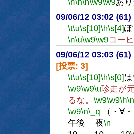
\n
\n
\h
\w9
\w9
あり
09/06/12 03:02 (61
\t
\u
\s[10]
\h
\s[4]
ぽ
\n
\u
\w9
\w9
コー
09/06/12 03:03 (
[投票: 3]
\t
\u
\s[10]
\h
\s[0]
は
\w9
\w9
\u
珍走が
るな。
\w9
\w9
\h
\
\w9
\n
\_q
（・∀・
午後 夜
\n
晴