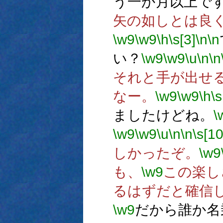
う一か月以上で
矢の如しとは良
\w9
\w9
\h
\s[3]
\n
\n
い？
\w9
\w9
\u
\n
\n
それと手が出せ
なー。
\w9
\w9
\h
\s
ましたけどね。
\
\w9
\w9
\u
\n
\n
\s[10
しかったぞ。
\w9
も、
\w9
この楽し
るはずだと確信
\w9
だから誰か名