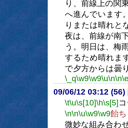
り、前線上の関
へ進んでいます
りまたは晴れと
夜は、前線が南
う。明日は、梅
するため晴れま
で夕方からは曇
\_q
\w9
\w9
\u
\n
\n
\
09/06/12 03:12 (56
\t
\u
\s[10]
\h
\s[5]
コ
\n
\n
\u
\w9
\w9
飴ち
微妙な組み合わ