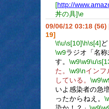
[
http://www.amaz
丼の具]
\e
09/06/12 03:18 (56
19]
\t
\u
\s[10]
\h
\s[4]
ど
\w9
ラジオ「名称
す。
\w9
\w9
\u
\s[1
た。
\w9
\n
インフ
している。
\w9
\w
いよ感染者の急
ったからねえ。
\
染か！？」
\w9
\w