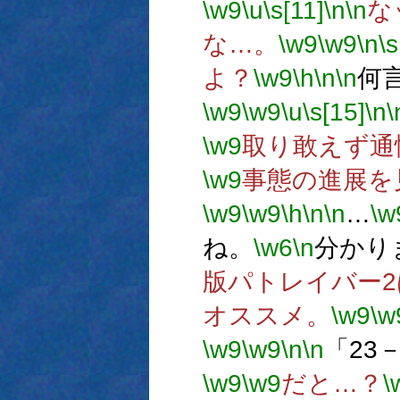
\w9
\u
\s[11]
\n
\n
な
な…。
\w9
\w9
\n
\s
よ？
\w9
\h
\n
\n
何
\w9
\w9
\u
\s[15]
\n
\
\w9
取り敢えず通
\w9
事態の進展を
\w9
\w9
\h
\n
\n
…
\w
ね。
\w6
\n
分かり
版パトレイバー
オススメ。
\w9
\w
\w9
\w9
\n
\n
「23
\w9
\w9
だと…？
\