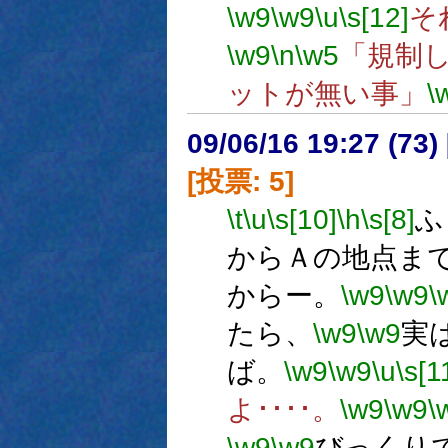
\w9
\w9
\u
\s[12]
そ
\w9
\n
\w5
「規制
ットが無い事」
\
09/06/16 19:27 (
[投票: 5]
\t
\u
\s[10]
\h
\s[8]
ふ
からＡの地点ま
からー。
\w9
\w9
\
たら、
\w9
\w9
実
ば。
\w9
\w9
\u
\s[1
よ････。
\w9
\w9
\
\w9
\w9
びっくり