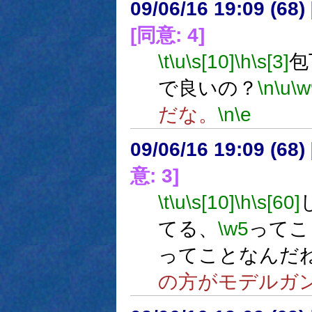
09/06/16 19:09 (68
[同意: 4]
\t
\u
\s[10]
\h
\s[3]
包
で良いの？
\n
\u
\w
だな。
\n
\e
09/06/16 19:09 (
意: 3]
\t
\u
\s[10]
\h
\s[60]
てる、
\w5
ってこ
ってことなんだ
の方がモデルガ