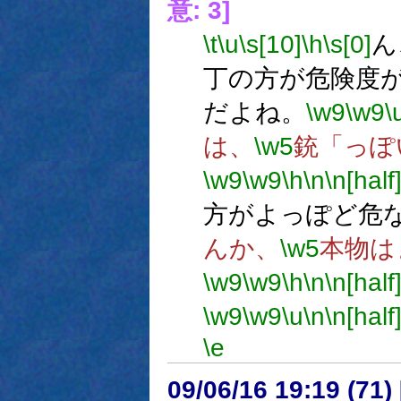
意: 3]
\t
\u
\s[10]
\h
\s[0]
ん
丁の方が危険度
だよね。
\w9
\w9
\
は、
\w5
銃「っぽ
\w9
\w9
\h
\n
\n[half
方がよっぽど危
んか、
\w5
本物は
\w9
\w9
\h
\n
\n[half
\w9
\w9
\u
\n
\n[half
\e
09/06/16 19:19 (