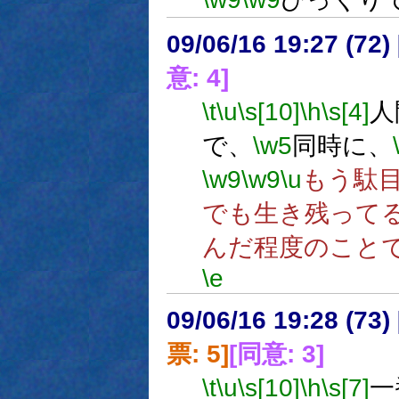
09/06/16 19:27 (
意: 4]
\t
\u
\s[10]
\h
\s[4]
人
で、
\w5
同時に、
\w9
\w9
\u
もう駄
でも生き残って
んだ程度のこと
\e
09/06/16 19:28 (
票: 5]
[同意: 3]
\t
\u
\s[10]
\h
\s[7]
一