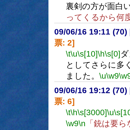
裏剣の方が面白
ってくるから何
09/06/16 19:11 (
票: 2]
\t
\u
\s[10]
\h
\s[0]
ダ
としてさらに多
ました。
\u
\w9
\w
09/06/16 19:12 (
票: 6]
\t
\h
\s[3000]
\u
\s[1
\w9
\n
「銃は要ら