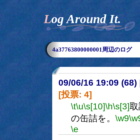
Log Around It.
4a37763800000001周辺のログ
09/06/16 19:09 (
[投票: 4]
\t
\u
\s[10]
\h
\s[3]
取
の缶詰を。
\w9
\w
\e