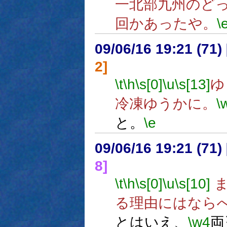
一北部九州のど
回かあったや。
\
09/06/16 19:21 (
2]
\t
\h
\s[0]
\u
\s[13]
ゆ
冷凍ゆうかに。
\
と。
\e
09/06/16 19:21 (
8]
\t
\h
\s[0]
\u
\s[10]
ま
る理由にはなら
とはいえ、
\w4
両