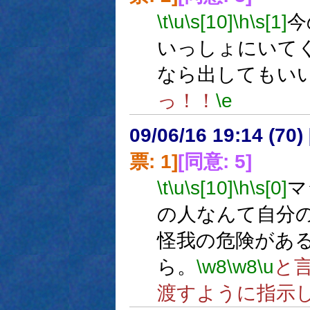
\t
\u
\s[10]
\h
\s[1]
今
いっしょにいて
なら出してもい
っ！！
\e
09/06/16 19:14 (
票: 1]
[同意: 5]
\t
\u
\s[10]
\h
\s[0]
マ
の人なんて自分
怪我の危険があ
ら。
\w8
\w8
\u
と
渡すように指示