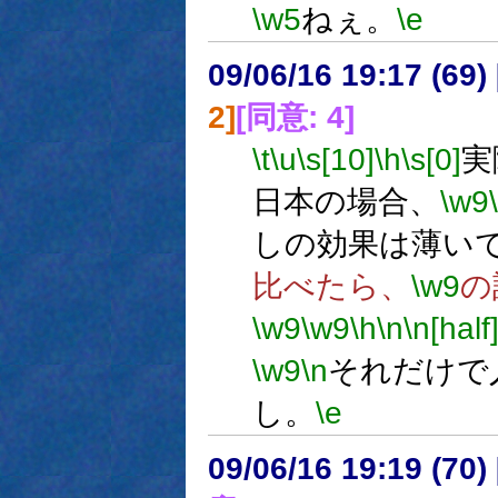
\w5
ねぇ。
\e
09/06/16 19:17 (
2]
[同意: 4]
\t
\u
\s[10]
\h
\s[0]
実
日本の場合、
\w9
しの効果は薄い
比べたら、
\w9
の
\w9
\w9
\h
\n
\n[half
\w9
\n
それだけで
し。
\e
09/06/16 19:19 (