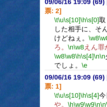
09/06/16 19:09 (
票: 2]
\t
\u
\s[10]
\h
\s[0]
取
した相手に、そ
けどねぇ。
\w8
\w
ろ。
\n
\w8
えん罪
\w8
\w8
\h
\s[4]
\n
\n
でしょ。
\e
09/06/16 19:09 (
票: 1]
\t
\u
\s[10]
\h
\s[4]
今
や。
\h
\w9
\w9
\n
\n