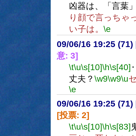
凶器は、「言葉
り顔で言っちゃ
い子は。
\e
09/06/16 19:25 (
意: 3]
\t
\u
\s[10]
\h
\s[40]
丈夫？
\w9
\w9
\u
\e
09/06/16 19:25 (
[投票: 2]
\t
\u
\s[10]
\h
\s[83]