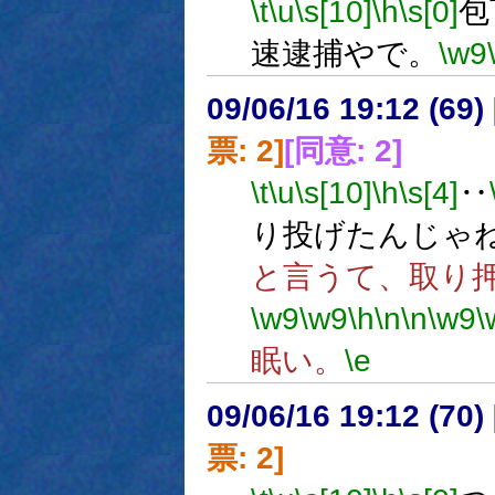
\t
\u
\s[10]
\h
\s[0]
包
速逮捕やで。
\w9
09/06/16 19:12 (
票: 2]
[同意: 2]
\t
\u
\s[10]
\h
\s[4]
‥
り投げたんじゃ
と言うて、取り
\w9
\w9
\h
\n
\n
\w9
\
眠い。
\e
09/06/16 19:12 (
票: 2]