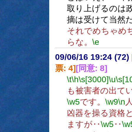
取り上げるのは
摘は受けて当然
それでめちゃめ
らな。
\e
09/06/16 19:24 (
票: 4]
[同意: 8]
\t
\h
\s[3000]
\u
\s[1
も被害者の出て
\w5
です。
\w9
\n
凶器を操る資格
ますが‥
\w5
‥
\w