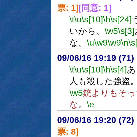
票: 1]
[同意: 1]
\t
\u
\s[10]
\h
\s[24]
いから、
\w5
\s[3]
な。
\u
\w9
\w9
\n
\s
09/06/16 19:19 (
\t
\u
\s[10]
\h
\s[4]
あ
人も殺した強盗
\w5
銃よりもそっ
な。
\e
09/06/16 19:20 (
票: 8]