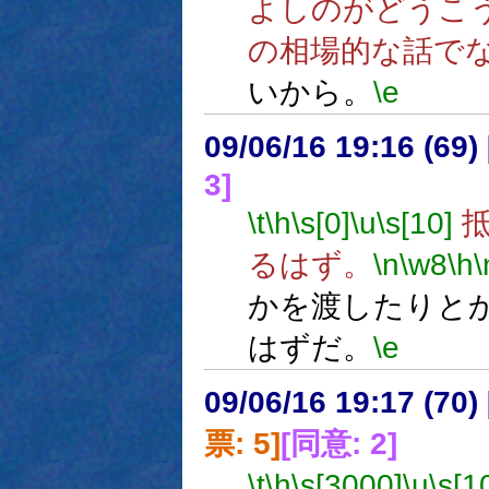
よしのがどうこ
の相場的な話で
いから。
\e
09/06/16 19:16 (
3]
\t
\h
\s[0]
\u
\s[10]
抵
るはず。
\n
\w8
\h
\
かを渡したりと
はずだ。
\e
09/06/16 19:17 (
票: 5]
[同意: 2]
\t
\h
\s[3000]
\u
\s[1