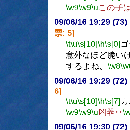
\w9
\w9
\u
この子
09/06/16 19:29 (
票: 5]
\t
\u
\s[10]
\h
\s[0]
ゴ
意外なほど脆い
するよね。
\w8
\w
09/06/16 19:29 (
6]
\t
\u
\s[10]
\h
\s[7]
カ
\w9
\w9
\u
凶器‥
\
09/06/16 19:30 (