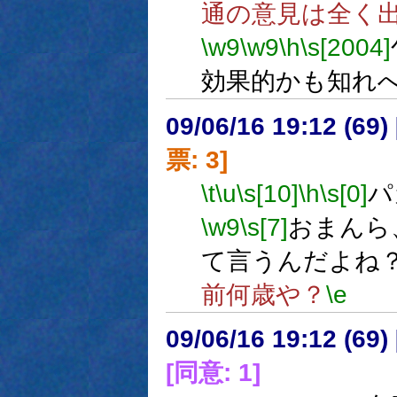
通の意見は全く
\w9
\w9
\h
\s[2004]
効果的かも知れ
09/06/16 19:12 (
票: 3]
\t
\u
\s[10]
\h
\s[0]
パ
\w9
\s[7]
おまんら
て言うんだよね
前何歳や？
\e
09/06/16 19:12 (
[同意: 1]