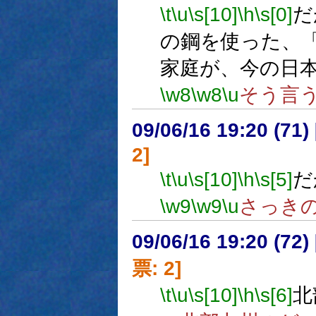
\t
\u
\s[10]
\h
\s[0]
だ
の鋼を使った、
家庭が、今の日
\w8
\w8
\u
そう言
09/06/16 19:20 (
2]
\t
\u
\s[10]
\h
\s[5]
だ
\w9
\w9
\u
さっき
09/06/16 19:20 (
票: 2]
\t
\u
\s[10]
\h
\s[6]
北