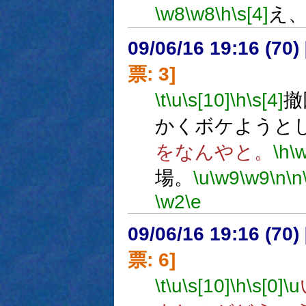
\w8
\w8
\h
\s[4]
え
09/06/16 19:16 (
票: 3]
\t
\u
\s[10]
\h
\s[4]
撤
かくボケようと
をなんやと。
\h
\
場。
\u
\w9
\w9
\n
\n
\w2
\e
09/06/16 19:16 (
票: 6]
\t
\u
\s[10]
\h
\s[0]
\u