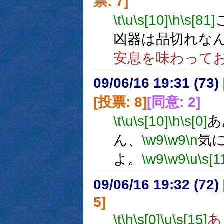
票: 7]
\t
\u
\s[10]
\h
\s[81]
凶器は品切れな
安息を味わって
09/06/16 19:31 (
[投票: 8]
[同意: 2]
\t
\u
\s[10]
\h
\s[0]
あ
ん、
\w9
\w9
\n
気
よ。
\w9
\w9
\u
\s[1
09/06/16 19:32 (
5]
\t
\h
\s[0]
\u
\s[15]
あ