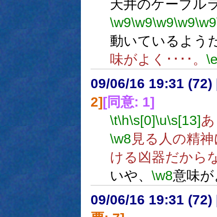
天井のケーブル
\w9
\w9
\w9
\w9
\w9
動いているよう
味がよく････。
\
09/06/16 19:31 (
2]
[同意: 1]
\t
\h
\s[0]
\u
\s[13]
あ
\w8
見る人の精神
ける凶器だから
いや、
\w8
意味が
09/06/16 19:31 (