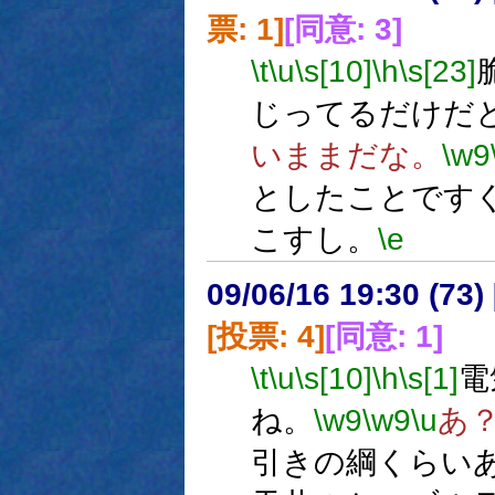
票: 1]
[同意: 3]
\t
\u
\s[10]
\h
\s[23]
じってるだけだ
いままだな。
\w9
としたことです
こすし。
\e
09/06/16 19:30 (
[投票: 4]
[同意: 1]
\t
\u
\s[10]
\h
\s[1]
電
ね。
\w9
\w9
\u
あ
引きの綱くらい