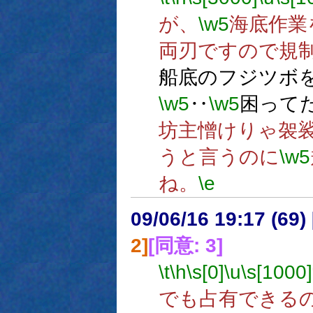
が、
\w5
海底作業
両刃ですので規
船底のフジツボ
\w5
‥
\w5
困って
坊主憎けりゃ袈
うと言うのに
\w5
ね。
\e
09/06/16 19:17 (
2]
[同意: 3]
\t
\h
\s[0]
\u
\s[1000]
でも占有できる