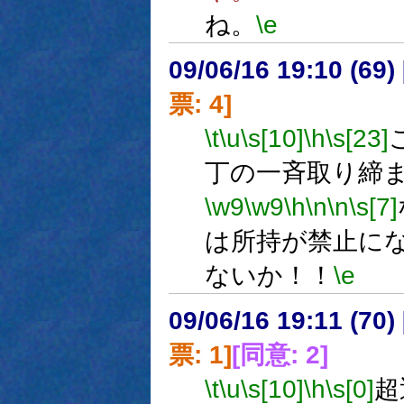
ね。
\e
09/06/16 19:10 (
票: 4]
\t
\u
\s[10]
\h
\s[23]
丁の一斉取り締
\w9
\w9
\h
\n
\n
\s[7]
は所持が禁止に
ないか！！
\e
09/06/16 19:11 (
票: 1]
[同意: 2]
\t
\u
\s[10]
\h
\s[0]
超