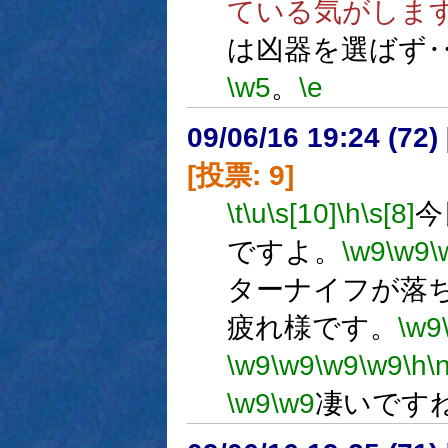
ている気がしま
は凶器を選ばず
\w5
。
\e
09/06/16 19:24 (
[投票: 9]
\t
\u
\s[10]
\h
\s[8]
今
ですよ。
\w9
\w9
\
ターナイフが落
疲れ様です。
\w9
\w9
\w9
\w9
\w9
\h
\
\w9
\w9
凄いです