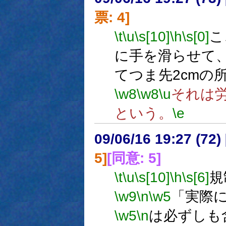
票: 4]
\t
\u
\s[10]
\h
\s[0]
こ
に手を滑らせて
てつま先2cmの
\w8
\w8
\u
それは
という。
\e
09/06/16 19:27 (
5]
[同意: 5]
\t
\u
\s[10]
\h
\s[6]
規
\w9
\n
\w5
「実際
\w5
\n
は必ずしも