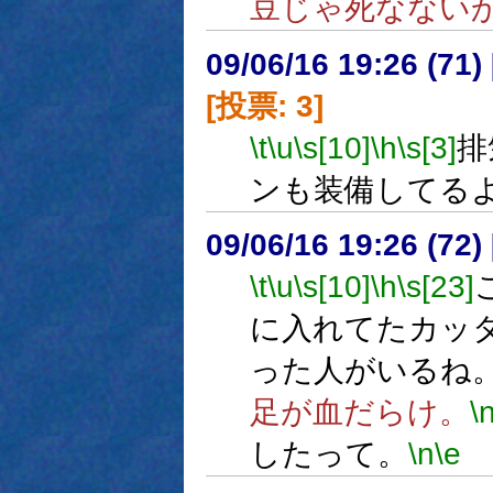
豆じゃ死なない
09/06/16 19:26 (
[投票: 3]
\t
\u
\s[10]
\h
\s[3]
排
ンも装備してる
09/06/16 19:26 (72
\t
\u
\s[10]
\h
\s[23]
に入れてたカッ
った人がいるね
足が血だらけ。
\
したって。
\n
\e