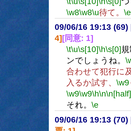
\t
\u
\s[10]
\h
\s[0]
つ
\w8
\w8
\u
待て。
\e
09/06/16 19:13 (
4]
[同意: 1]
\t
\u
\s[10]
\h
\s[0]
規
ンでしょうね。
\
合わせて犯行に
入るか試す、
\w9
\w9
\w9
\h
\n
\n[half
それ。
\e
09/06/16 19:13 (
票: 1]