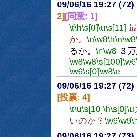
09/06/16 19:27 (
2]
[同意: 1]
\t
\h
\s[0]
\u
\s[11]
最
か。
\n
\w8
\h
\n
\w8
るか。
\n
\w8
３万
\w8
\w8
\s[100]
\w6
\w6
\s[0]
\w8
\e
09/06/16 19:27 (
[投票: 4]
\t
\u
\s[10]
\h
\s[0]
\u
いのか？
\w9
\w9
\
09/06/16 19:27 (