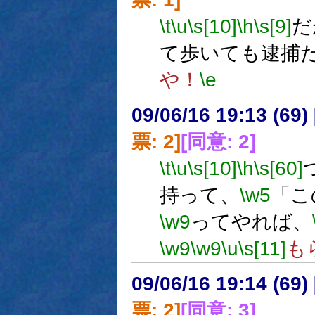
\t
\u
\s[10]
\h
\s[9]
だ
て歩いても逮捕
や！
\e
09/06/16 19:13 (
票: 2]
[同意: 2]
\t
\u
\s[10]
\h
\s[60]
持って、
\w5
「こ
\w9
ってやれば、
\w9
\w9
\u
\s[11]
も
09/06/16 19:14 (
票: 2]
[同意: 3]