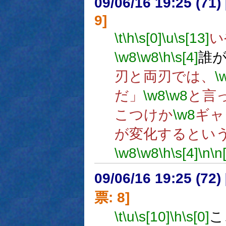
09/06/16 19:25 (
9]
\t
\h
\s[0]
\u
\s[13]
い
\w8
\w8
\h
\s[4]
誰
刃と両刃では、
\
だ」
\w8
\w8
と言
こつけか
\w8
ギャ
が変化するとい
\w8
\w8
\h
\s[4]
\n
\n
09/06/16 19:25 (
票: 8]
\t
\u
\s[10]
\h
\s[0]
こ