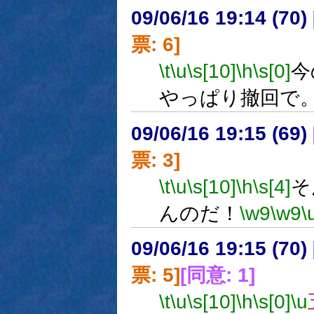
09/06/16 19:14 (
票: 6]
\t
\u
\s[10]
\h
\s[0]
今
やっぱり撤回で
09/06/16 19:15 (
票: 3]
\t
\u
\s[10]
\h
\s[4]
そ
んのだ！
\w9
\w9
\
09/06/16 19:15 (
票: 5]
[同意: 1]
\t
\u
\s[10]
\h
\s[0]
\u