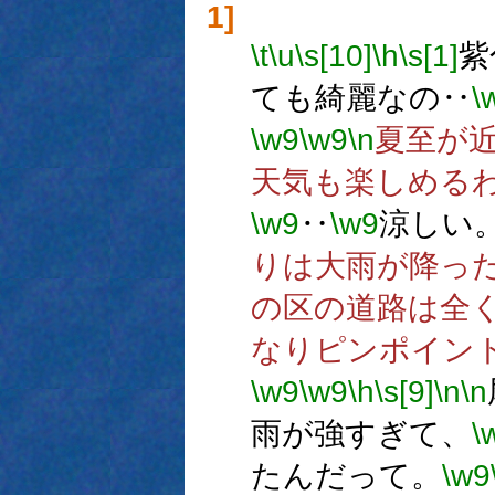
1]
\t
\u
\s[10]
\h
\s[1]
紫
ても綺麗なの‥
\
\w9
\w9
\n
夏至が
天気も楽しめる
\w9
‥
\w9
涼しい
りは大雨が降っ
の区の道路は全
なりピンポイン
\w9
\w9
\h
\s[9]
\n
\n
雨が強すぎて、
\
たんだって。
\w9