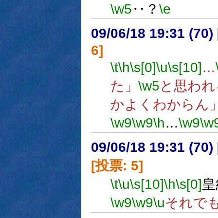
\w5
‥？
\e
09/06/18 19:31 (
6]
\t
\h
\s[0]
\u
\s[10]
…
た」
\w5
と思われ
かよくわからん
\w9
\w9
\h
…
\w9
\w
09/06/18 19:31 (
[投票: 5]
\t
\u
\s[10]
\h
\s[0]
皇
\w9
\w9
\u
それで