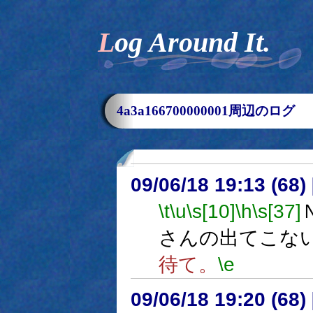
Log Around It.
4a3a166700000001周辺のログ
09/06/18 19:13 (
\t
\u
\s[10]
\h
\s[37]
さんの出てこな
待て。
\e
09/06/18 19:20 (