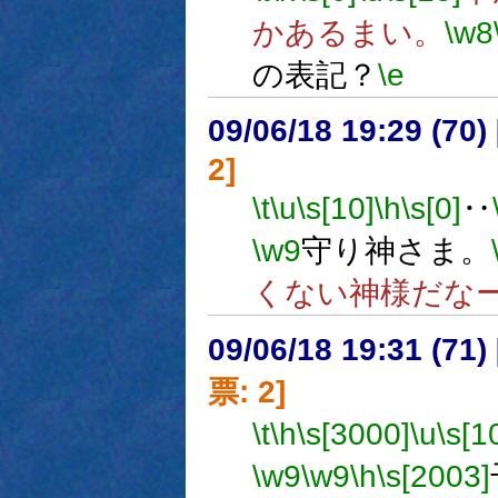
かあるまい。
\w8
の表記？
\e
09/06/18 19:29 (
2]
\t
\u
\s[10]
\h
\s[0]
‥
\w9
守り神さま。
くない神様だな
09/06/18 19:31 (
票: 2]
\t
\h
\s[3000]
\u
\s[1
\w9
\w9
\h
\s[2003]