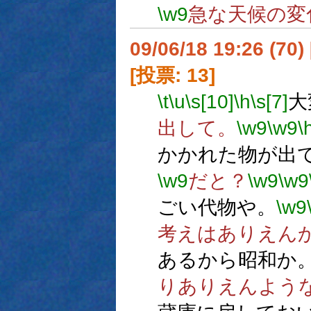
\w9
急な天候の変
09/06/18 19:26 (
[投票: 13]
\t
\u
\s[10]
\h
\s[7]
大
出して。
\w9
\w9
\
かかれた物が出
\w9
だと？
\w9
\w9
ごい代物や。
\w9
考えはありえん
あるから昭和か
りありえんよう