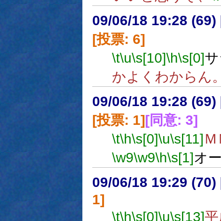
09/06/18 19:28 (
[投票: 6]
\t
\u
\s[10]
\h
\s[0]
サ
かよくわからん
09/06/18 19:28 (69
[投票: 1]
[同意: 3]
\t
\h
\s[0]
\u
\s[11]
Ｍ
\w9
\w9
\h
\s[1]
オ
09/06/18 19:29 (
1]
\t
\h
\s[0]
\u
\s[13]
平