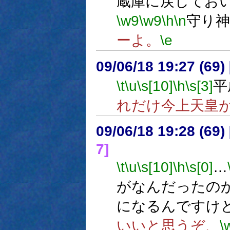
蔵庫に戻してお
\w9
\w9
\h
\n
守り
ーよ。
\e
09/06/18 19:27 (
\t
\u
\s[10]
\h
\s[3]
平
れだけ今上天皇
09/06/18 19:28 (
7]
\t
\u
\s[10]
\h
\s[0]
…
がなんだったの
になるんですけ
いいと思うぞ、
\