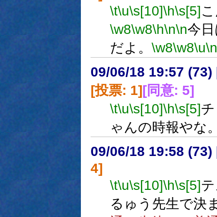
\t
\u
\s[10]
\h
\s[5]
こ
\w8
\w8
\h
\n
\n
今日
だよ。
\w8
\w8
\u
\
09/06/18 19:57 (
[投票: 1]
[同意: 5]
\t
\u
\s[10]
\h
\s[5]
チ
ゃんの時報やな
09/06/18 19:58 (
4]
\t
\u
\s[10]
\h
\s[5]
テ
るゅう先生で決