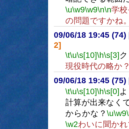
\u
\w9
\w9
\n
\n
学校
の問題ですかね
09/06/18 19:45 (
2]
\t
\u
\s[10]
\h
\s[3]
ク
現役時代の略か
09/06/18 19:45 (
\t
\u
\s[10]
\h
\s[0]
よ
計算が出来なく
からかな？
\u
\w9
\w2
わいに聞かれ