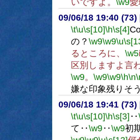
いですよ。
\w9
愛
09/06/18 19:40 (73
\t
\u
\s[10]
\h
\s[4]
C
の？
\w9
\w9
\u
\s[1
るところに、
\w5
区別しますよ言
\w9
。
\w9
\w9
\h
\n
\
嫌な印象残りそ
09/06/18 19:41 (
\t
\u
\s[10]
\h
\s[3]
‥
て‥
\w9
‥
\w9
初