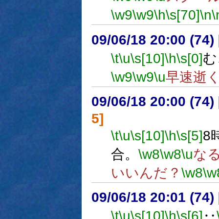
\w9
\w9
\h
\s[70]
\n
\
09/06/18 20:00 (
\t
\u
\s[10]
\h
\s[0]
む
\w9
\w9
\u
早速逝
09/06/18 20:00 (
5]
\t
\u
\s[10]
\h
\s[5]
8
合。
\w8
\w8
\u
な
いいんだ？
\w8
\w
09/06/18 20:01 (
\t
\u
\s[10]
\h
\s[6]
‥