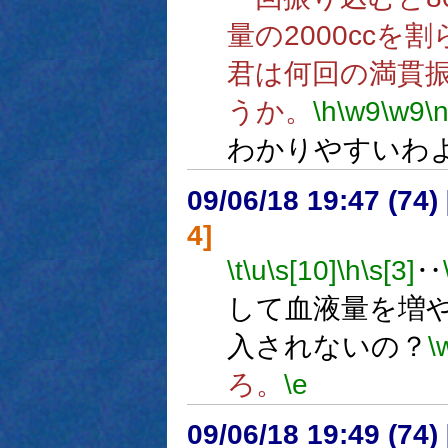
量の2000ccを
君は何回の満貫
うか。
\h
\w9
\w9
\
わかりやすいわ
09/06/18 19:47 (
4]
\t
\u
\s[10]
\h
\s[3]
‥
して血液量を増
入されないの？
\
ろ。
\e
09/06/18 19:49 (74