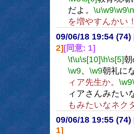
だよ。
\u
\w9
\w9
\
を増やすんかい
09/06/18 19:54 (
2]
[同意: 1]
\t
\u
\s[10]
\h
\s[5]
朝
\w9
、
\w9
朝礼に
ィア先生か。
\w9
ィアさんみたい
もみたいなネク
09/06/18 19:55 (
1]