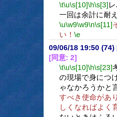
\t
\u
\s[10]
\h
\s[3]
レ
一回は余計に耐
\u
\w9
\w9
\n
\s[11]
い！
\e
09/06/18 19:50 (74
[同意: 2]
\t
\u
\s[10]
\h
\s[23]
の現場で身につ
ゃなかろうかと
すべき使命があ
しくなればよく