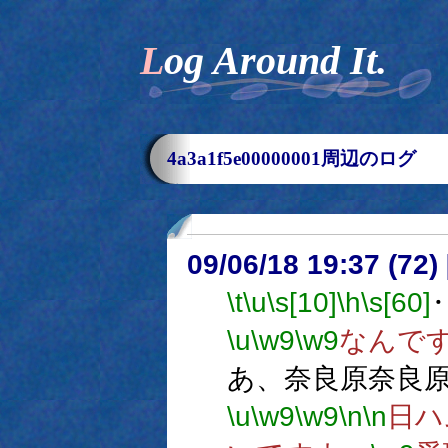
Log Around It.
4a3a1f5e00000001周辺のログ
09/06/18 19:37 (72
\t
\u
\s[10]
\h
\s[60]
\u
\w9
\w9
なんで
あ、奈良原奈良
\u
\w9
\w9
\n
\n
日ハ