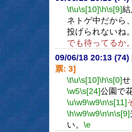
\t
\u
\s[10]
\h
\s[9]
結
ネトゲ中だから
投げられないね
でも待ってるか
09/06/18 20:13 (
票: 3]
\t
\u
\s[10]
\h
\s[0]
せ
\w5
\s[24]
公園で
\u
\w9
\w9
\n
\s[11]
\h
\w9
\w9
\n
\n
\s[9]
い。
\e