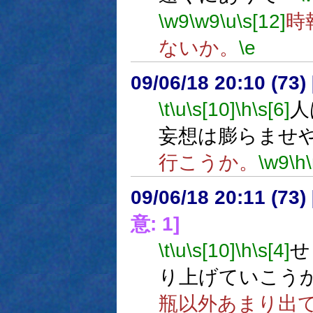
\w9
\w9
\u
\s[12]
時
ないか。
\e
09/06/18 20:10 (73
\t
\u
\s[10]
\h
\s[6]
人
妄想は膨らませ
行こうか。
\w9
\h
09/06/18 20:11 (73
意: 1]
\t
\u
\s[10]
\h
\s[4]
せ
り上げていこう
瓶以外あまり出