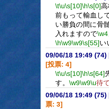
\t
\u
\s[10]
\h
\s[0]
高
前もって輸血し
い勝負の間に骨
入れますので
\w4
\h
\w9
\w9
\s[55]
い
09/06/18 19:49 (
[投票: 4]
\t
\u
\s[10]
\h
\s[64]
す。
\w9
\w9
\u
待
09/06/18 19:49 (
票: 3]