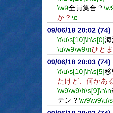
\w9
全員集合？
\w
か？
\e
09/06/18 20:02 (
\t
\u
\s[10]
\h
\s[0]
海
\u
\w9
\w9
\n
ひと
09/06/18 20:03 (
\t
\u
\s[10]
\h
\s[5]
移
たけど、何かあ
\w9
\w9
\h
\s[9]
\n
\n
テン？
\w9
\w9
\u
\s