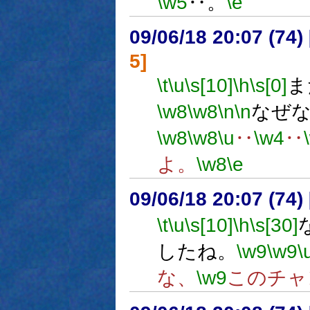
\w5
‥。
\e
09/06/18 20:07 (
5]
\t
\u
\s[10]
\h
\s[0]
ま
\w8
\w8
\n
\n
なぜ
\w8
\w8
\u
‥
\w4
‥
よ。
\w8
\e
09/06/18 20:07 (
\t
\u
\s[10]
\h
\s[30]
したね。
\w9
\w9
\
な、
\w9
このチャ