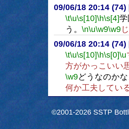
09/06/18 20:14 (74
\t
\u
\s[10]
\h
\s[4]
学
う。
\n
\u
\w9
\w9
09/06/18 20:14 (
\t
\u
\s[10]
\h
\s[0]
\u
方がかっこいい
\w9
どうなのかな
何か工夫してい
©2001-2026 SSTP Bottle 