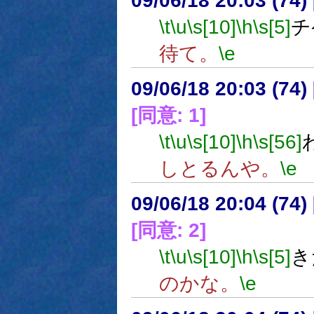
09/06/18 20:03 (
\t
\u
\s[10]
\h
\s[5]
チ
待て。
\e
09/06/18 20:03 (
[同意: 1]
\t
\u
\s[10]
\h
\s[56]
しとるんや。
\e
09/06/18 20:04 (
[同意: 2]
\t
\u
\s[10]
\h
\s[5]
き
のかな。
\e