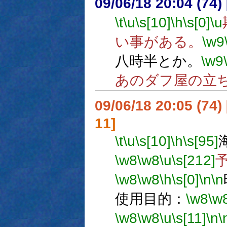
09/06/18 20:04 (
\t
\u
\s[10]
\h
\s[0]
\u
い事がある。
\w9
八時半とか。
\w9
あのダフ屋の立
09/06/18 20:05 (
11]
\t
\u
\s[10]
\h
\s[95]
\w8
\w8
\u
\s[212]
\w8
\w8
\h
\s[0]
\n
\n
使用目的：
\w8
\w
\w8
\w8
\u
\s[11]
\n
\