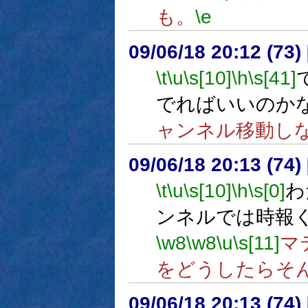
も。
\e
09/06/18 20:12 (
\t
\u
\s[10]
\h
\s[41]
でればいいのか
ャンネル移動し
09/06/18 20:13 (
\t
\u
\s[10]
\h
\s[0]
わ
ンネルでは時報
\w8
\w8
\u
\s[11]
マ
をどうしたらそ
09/06/18 20:13 (