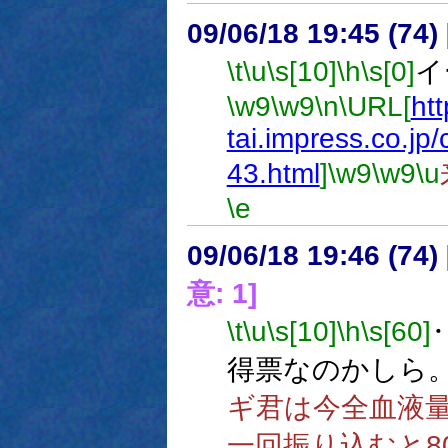
09/06/18 19:45 (
\t
\u
\s[10]
\h
\s[0]
イ
\w9
\w9
\n
\URL[
htt
tai.impress.co.jp
43.html
]
\w9
\w9
\u
\e
09/06/18 19:46 (74
意: 1]
\t
\u
\s[10]
\h
\s[60]
得票なのかしら
ギ君は今全血液量が
一回振り込むと8