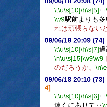
09/06/18 20:08 (
\t
\u
\s[10]
\h
\s[5]
‥
\w9
駅前よりも多
れは頑張らない
09/06/18 20:09 (74
\t
\u
\s[10]
\h
\s[7]
過
\n
\u
\s[15]
\w9
\w9
のだろうか。
\n
\e
09/06/18 20:10 (
4]
\t
\u
\s[10]
\h
\s[6]
‥
遠くにありて‥
\