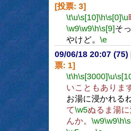
[投票: 3]
\t
\u
\s[10]
\h
\s[0]
\u
\w9
\w9
\h
\s[9]
そ
やけど。
\e
09/06/18 20:07 (
票: 1]
\t
\h
\s[3000]
\u
\s[1
いこともありま
お湯に浸かれる
て
\w5
ぬるま湯に
んか。
\w9
\w9
\h
\