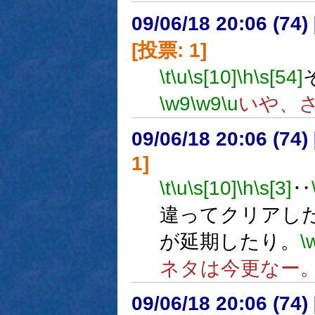
09/06/18 20:06 (
[投票: 1]
\t
\u
\s[10]
\h
\s[54]
\w9
\w9
\u
いや、
09/06/18 20:06 (
1]
\t
\u
\s[10]
\h
\s[3]
‥
違ってクリアし
が延期したり。
\
ネタは今更なー
09/06/18 20:06 (