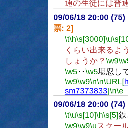
通の生徒には普
09/06/18 20:00 (
票: 2]
\t
\h
\s[3000]
\u
\s[1
くらい出来るよ
しょうか？
\w9
\w
\w5
‥
\w5
堪忍し
\w9
\w9
\n
\n
\URL[
h
sm7373833
]
\n
\e
09/06/18 20:00 (
\t
\u
\s[10]
\h
\s[5]
鉄
\w9
\w9
\u
スクー