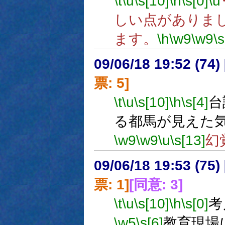
\t
\u
\s[10]
\h
\s[0]
\u
しい点がありま
ます。
\h
\w9
\w9
\s
09/06/18 19:52 (
票: 5]
\t
\u
\s[10]
\h
\s[4]
台
る都馬が見えた
\w9
\w9
\u
\s[13]
幻
09/06/18 19:53 (
票: 1]
[同意: 3]
\t
\u
\s[10]
\h
\s[0]
考
\w5
\s[6]
教育現場