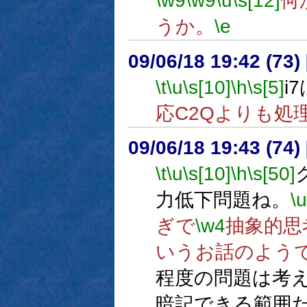
\w9
\w9
\u
\s[12]
何
うか。
\e
09/06/18 19:42 (
\t
\u
\s[10]
\h
\s[5]
i
応C2Qよりも処
09/06/18 19:43 (74
\t
\u
\s[10]
\h
\s[50]
力低下問題ね。
\u
ぎで
\w4
抽象的思
いうお話のよう
程度の問題は考
暗記できる範囲