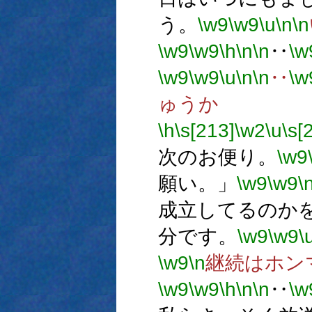
う。
\w9
\w9
\u
\n
\n
\w9
\w9
\h
\n
\n
‥
\w
\w9
\w9
\u
\n
\n
‥
\w
ゅうか
\h
\s[213]
\w2
\u
\s[
次のお便り。
\w9
願い。」
\w9
\w9
\
成立してるのか
分です。
\w9
\w9
\
\w9
\n
継続はホン
\w9
\w9
\h
\n
\n
‥
\w