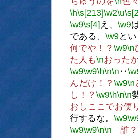
ちゅうのを
\n
色
\h
\s[213]
\w2
\u
\s[
\w9
\s[4]
え、
\w9
である、
\w9
とい
何でや！？
\w9
\n
た人も
\n
おった
\w9
\w9
\h
\n
\n
‥
\w
んだけ！？
\w9
\n
し！？
\w9
\h
\n
\n
おしここでお便
行するな。
\w9
\w
\w9
\w9
\n
\n
「誰？