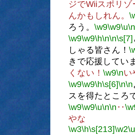
ジでWiiスポリ
んかもしれん。
\
ろう。
\w9
\w9
\u
\
\w9
\w9
\h
\n
\n
\s[7]
しゃる皆さん！
\
きで応援してい
くない！
\w9
\n
い
\w9
\w9
\h
\s[6]
\n
\n
スを得たところ
\w9
\w9
\u
\n
\n
‥
\w
やな
\w3
\h
\s[213]
\w2
\