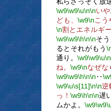
私らさっそく放
\w9
\w9
\u
\n
\n
いや
ども、
\w9
\n
こう
\n
割とエネルギ
\w9
\w9
\h
\n
\n
そう
るとそれがもう
\
通り。
\w9
\w9
\u
\n
ね。
\w9
\n
なぜな
\w9
\w9
\h
\n
\n
‥
\w
\w9
\u
\s[11]
\n
\n
逆
っ！
\w9
\h
\n
\n
遅
ムかよ。
\w9
\w9
\