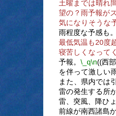
土曜までは晴れ
望の？雨予報が
気になりそうな
雨程度な予感も
最低気温も20度
寝苦しくなって
予報。
\_q
\n
((
を伴って激しい
また、県内では
雷の発生する所
雷、突風、降ひょ
前線が南西諸島