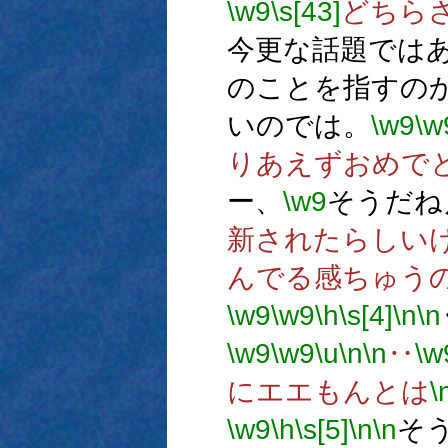
\w9
\s[43]
どちら
今更な話題では
のことを指すの
いのでは。
\w9
\w
りあえずおめで
ー、
\w9
そうだね
新されたらしい
んでる感ちゅう
\w9
\w9
\h
\s[4]
\n
\n
\w9
\w9
\u
\n
\n
‥
\w
にエエもんとは
\
\w9
\h
\s[5]
\n
\n
そ