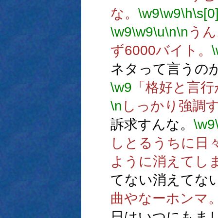
な。
\w9
\w9
\h
\s[0
\w9
\w9
\u
\n
\n
うん
ず6000バイト。
ネタって言うの
\w9
「格好と言行
\n
しっかり強調
訴求すんな。
\w9
しとるうちに日
ように消えてし
てない消えてな
曲やなーホンマ
日はいつにもま