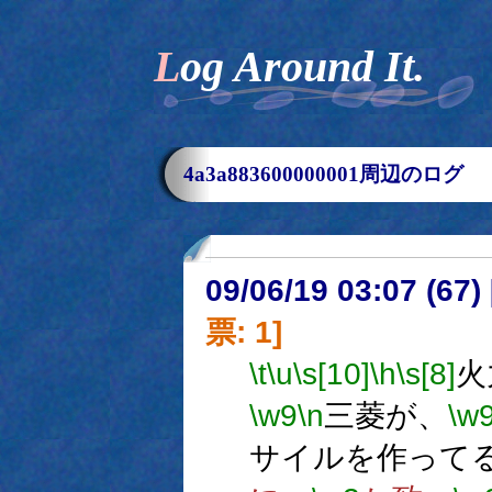
Log Around It.
4a3a883600000001周辺のログ
09/06/19 03:07 (
票: 1]
\t
\u
\s[10]
\h
\s[8]
火
\w9
\n
三菱が、
\w
サイルを作って