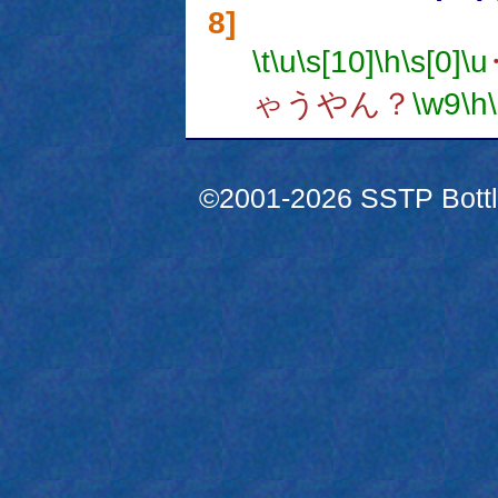
8]
\t
\u
\s[10]
\h
\s[0]
\u
ゃうやん？
\w9
\h
©2001-2026 SSTP Bottle 