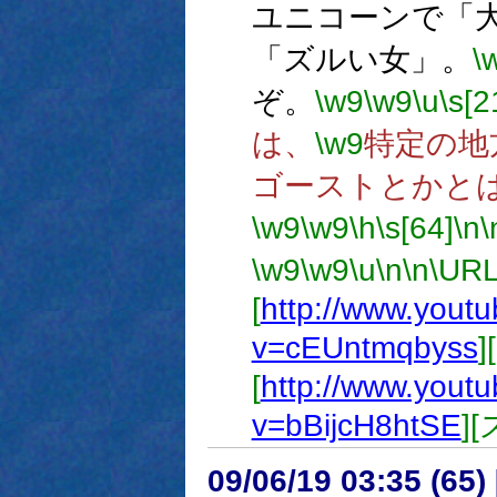
ユニコーンで「
「ズルい女」。
\
ぞ。
\w9
\w9
\u
\s[2
は、
\w9
特定の地
ゴーストとかと
\w9
\w9
\h
\s[64]
\n
\
\w9
\w9
\u
\n
\n
\U
[
http://www.yout
v=cEUntmqbyss
[
http://www.yout
v=bBijcH8htSE
]
09/06/19 03:35 (65