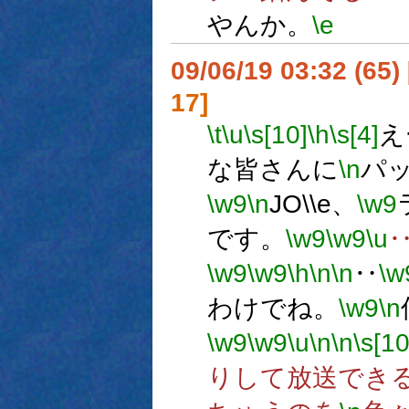
やんか。
\e
09/06/19 03:32 (65
17]
\t
\u
\s[10]
\h
\s[4]
え
な皆さんに
\n
パ
\w9
\n
JO\\e、
\w9
です。
\w9
\w9
\u
\w9
\w9
\h
\n
\n
‥
\w
わけでね。
\w9
\n
\w9
\w9
\u
\n
\n
\s[10
りして放送でき