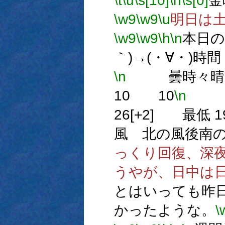
\t
\u
\s[10]
\h
\s[0]
金
\w9
\w9
\u
明日は
\w9
\w9
\h
\n
本日の
｀)→(・∀・)
\n
曇時々晴
10 10
\n
26[+2] 最低 19
風 北の風後南
っくり回復、深
うやが、日中は
とはいっても昨
かったような。
\