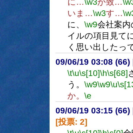
に…
\w3
か致…
\w
いま…
\w3
す…
\w
に、
\w9
会社案内
イルの項目見て
く思い出したっ
09/06/19 03:08 (
\t
\u
\s[10]
\h
\s[68]
う。
\w9
\w9
\u
\s[1
か。
\e
09/06/19 03:15 (
[投票: 2]