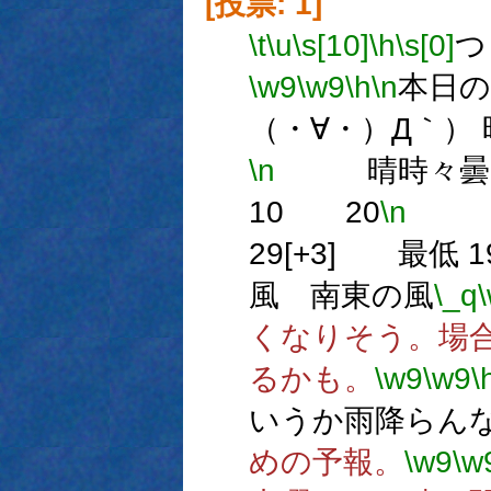
[投票: 1]
\t
\u
\s[10]
\h
\s[0]
つ
\w9
\w9
\h
\n
本日の
（・∀・）Д｀）
\n
晴時々曇
10 20
\n
29[+3] 最低 19
風 南東の風
\_q
くなりそう。場合
るかも。
\w9
\w9
\
いうか雨降らん
めの予報。
\w9
\w