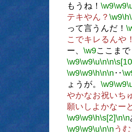
もうね！
\w9
\w9
\
テキやん？
\w9
\h
って言うんだ！
\
こでキレるんや
ー、
\w9
ここまで
\w9
\w9
\u
\n
\n
\s[10
\w9
\w9
\h
\n
\n
‥
\w
ょうが。
\w9
\w9
\
やかなお祝いち
願いしよかなー
\w9
\w9
\h
\s[2]
\n
\n
\w9
\w9
\u
\n
\n
うむ