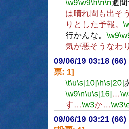
\w9
\w9
\h
\n
\n
週間
は晴れ間も出そ
りとした予報。
\
行かんな。
\w9
\w
気が悪そうなわ
09/06/19 03:18 (
票: 1]
\t
\u
\s[10]
\h
\s[20]
\w9
\n
\u
\s[16]
…
\w
す…
\w3
か…
\w3
\
09/06/19 03:21 (