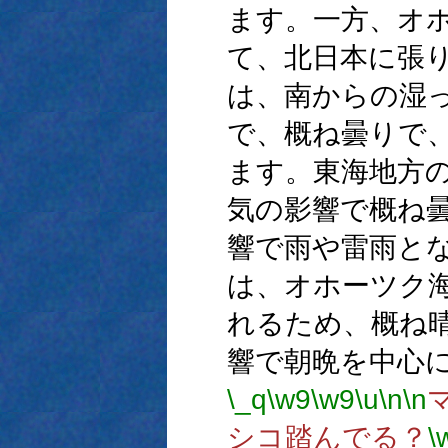
ます。一方、オ
て、北日本に張
は、南からの湿
で、概ね曇りで
ます。東海地方
気の影響で概ね
響で雨や雷雨と
は、オホーツク
れるため、概ね
響で朝晩を中心
\_q
\w9
\w9
\u
\n
\n
シコ踏んでる？
\