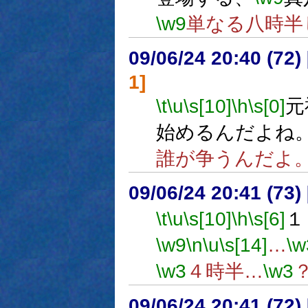
\w9
単なる八時半
09/06/24 20:40 (
1]
\t
\u
\s[10]
\h
\s[0]
元
始めるんだよね
誰が争うんだよ
09/06/24 20:41 (
\t
\u
\s[10]
\h
\s[6]
１
\w9
\n
\u
\s[14]
…
\w
\w3
４時半…
\w3
09/06/24 20:41 (