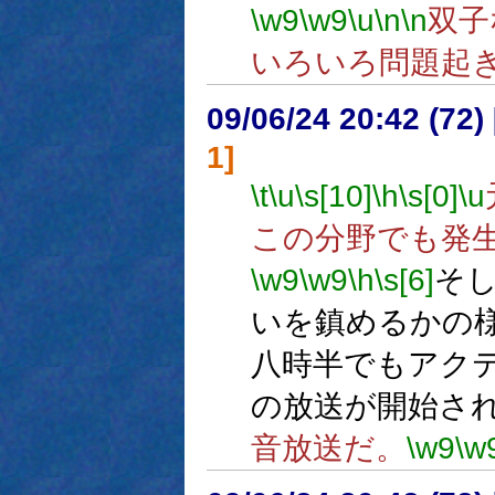
\w9
\w9
\u
\n
\n
双子
いろいろ問題起
09/06/24 20:42 (
1]
\t
\u
\s[10]
\h
\s[0]
\u
この分野でも発
\w9
\w9
\h
\s[6]
そ
いを鎮めるかの
八時半でもアク
の放送が開始さ
音放送だ。
\w9
\w