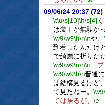
09/06/24 20:37 (
\t
\u
\s[10]
\h
\s[4]
く
は装丁が無駄か
\w9
\w9
\h
\n
\n
や、
到着したんだけ
で綺麗に折りた
\w9
\w9
\u
\n
\n
…ブ
\w9
\w9
\h
\n
普通
は結構見るけど
て見たねー。
\w9
ては居るが。
\e