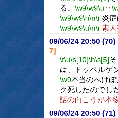
る。
\w9
\w9
\u
‥
\
\w9
\w9
\h
\n
\n
炎症
\w9
\w9
\u
\n
\n
素人
09/06/24 20:50 (
7]
\t
\u
\s[10]
\h
\s[5]
そ
は、ドッペルゲ
\w9
本当のぺけぽ
ク死したのでし
話の向こうが本
09/06/24 20:50 (