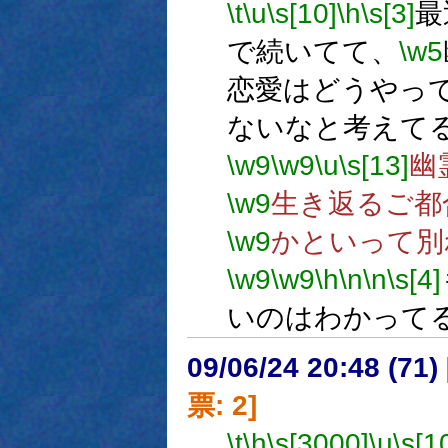
\t
\u
\s[10]
\h
\s[3]
最
で続いてて、
\w5
恋愛はどうやっ
ないなと考えて
\w9
\w9
\u
\s[13]
幽
\w9
生き返るご都
\w9
かといって別
\w9
\w9
\h
\n
\n
\s[4]
いのはわかって
09/06/24 20:48 (
票: 2]
\t
\h
\s[3000]
\u
\s[1