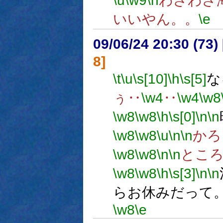
\u
\w9
\n
わざわざ
いいやん。。
\e
09/06/24 20:30 (
8]
\t
\u
\s[10]
\h
\s[5]
な
ぅ‥
\w4
‥
\w4
\w8
\w8
\w8
\h
\s[0]
\n
\n
\w8
\w8
\u
\n
\n
かろ
\w8
\w8
\n
\n
とこ
\w8
\w8
\h
\s[3]
\n
\n
らお休みだって
\w8
\e