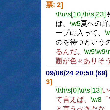
票: 2]
\t
\u
\s[10]
\h
\s[23]
ば、
\w5
夏への扉
ープに入って、
\
のを待つという
るんだ。
\w9
\w9
\
題が色々ありそ
09/06/24 20:50 (
3]
\t
\h
\s[0]
\u
\s[13]
い
て言えば、
\w8
「
と言うべきだな