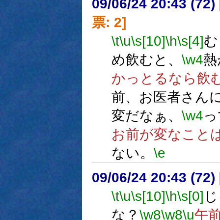
09/06/24 20:43 (
票: 2]
\t
\u
\s[10]
\h
\s[4]
む
め飲むと、
\w4
熱
かっとるなら飲
前、お医者さん
変だなぁ、
\w4
っ
お前が変なこと
ない。
\e
09/06/24 20:43 (
\t
\u
\s[10]
\h
\s[0]
じ
な？
\w8
\w8
\u
午