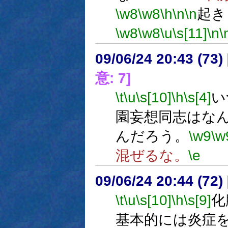
\w8
\w8
\h
\n
\n
起き
\w8
\w8
\u
\s[11]
\n
\
09/06/24 20:43 (
意: 7]
\t
\u
\s[10]
\h
\s[4]
い
園妄想同志はな
んだろう。
\w9
\w
混ぜるな。
\e
09/06/24 20:44 (
\t
\u
\s[10]
\h
\s[9]
化
基本的には炎症