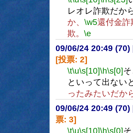
レオレ詐欺だか
か、
\w5
還付金詐
欺。
\e
09/06/24 20:49 (
[投票: 2]
\t
\u
\s[10]
\h
\s[0]
そ
といって出ない
ったみたいだか
09/06/24 20:49 (
票: 3]
\t
\u
\s[10]
\h
\s[0]
そ