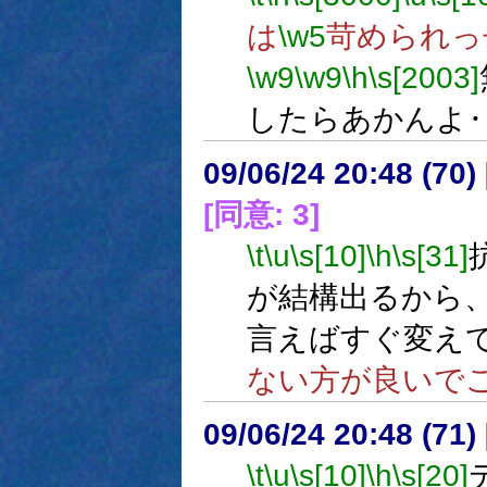
は
\w5
苛められっ
\w9
\w9
\h
\s[2003]
したらあかんよ
09/06/24 20:48 (
[同意: 3]
\t
\u
\s[10]
\h
\s[31]
が結構出るから
言えばすぐ変え
ない方が良いで
09/06/24 20:48 (
\t
\u
\s[10]
\h
\s[20]