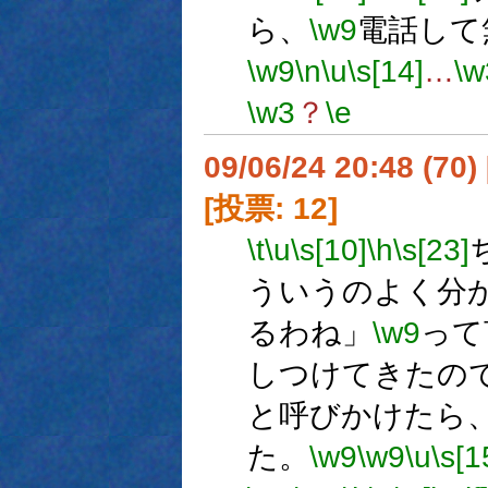
ら、
\w9
電話して
\w9
\n
\u
\s[14]
…
\w
\w3
？
\e
09/06/24 20:48 (
[投票: 12]
\t
\u
\s[10]
\h
\s[23]
ういうのよく分
るわね」
\w9
って
しつけてきたの
と呼びかけたら
た。
\w9
\w9
\u
\s[1