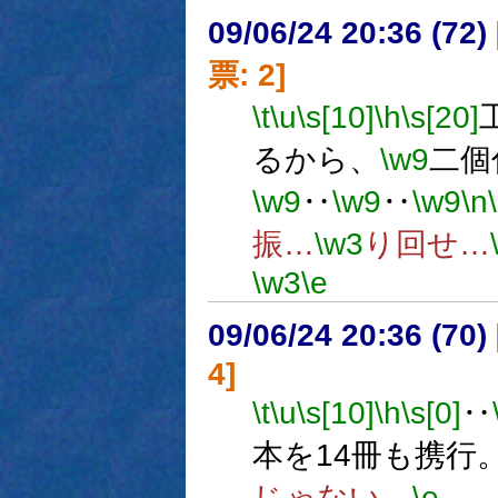
09/06/24 20:36 (
票: 2]
\t
\u
\s[10]
\h
\s[20]
るから、
\w9
二個
\w9
‥
\w9
‥
\w9
\n
振…
\w3
り回せ…
\w3
\e
09/06/24 20:36 (
4]
\t
\u
\s[10]
\h
\s[0]
‥
本を14冊も携行
じゃない。
\e