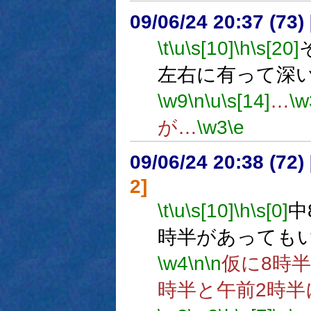
09/06/24 20:37 (
\t
\u
\s[10]
\h
\s[20]
左右に有って深
\w9
\n
\u
\s[14]
…
\w
が…
\w3
\e
09/06/24 20:38 (
2]
\t
\u
\s[10]
\h
\s[0]
中
時半があっても
\w4
\n
\n
仮に8時
時半と午前2時半