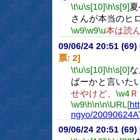
\t
\u
\s[10]
\h
\s[9]
夏
さんが本当のヒ
\w9
\w9
\u
本は読
09/06/24 20:51 (
票: 2]
\t
\u
\s[10]
\h
\s[0]
な
ばーかと言いた
せやけど、
\w4
Ｒ
\w9
\h
\n
\n
\URL[
ht
ngyo/20090624A
09/06/24 20:51 (69