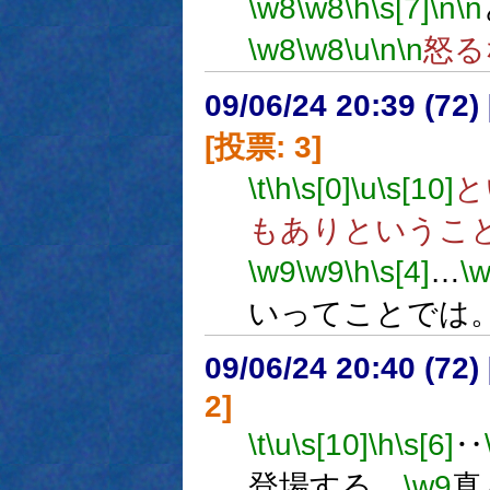
\w8
\w8
\h
\s[7]
\n
\n
\w8
\w8
\u
\n
\n
怒る
09/06/24 20:39 (
[投票: 3]
\t
\h
\s[0]
\u
\s[10]
と
もありというこ
\w9
\w9
\h
\s[4]
…
\
いってことでは
09/06/24 20:40 (
2]
\t
\u
\s[10]
\h
\s[6]
‥
登場する、
\w9
真