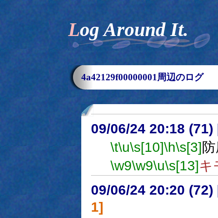
Log Around It.
4a42129f00000001周辺のログ
09/06/24 20:18 (
\t
\u
\s[10]
\h
\s[3]
防
\w9
\w9
\u
\s[13]
キ
09/06/24 20:20 (
1]