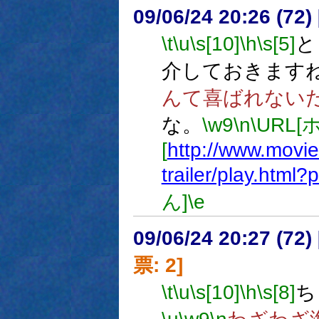
09/06/24 20:26 (
\t
\u
\s[10]
\h
\s[5]
と
介しておきます
んて喜ばれない
な。
\w9
\n
\URL
[
http://www.movie
trailer/play.html
ん]
\e
09/06/24 20:27 (
票: 2]
\t
\u
\s[10]
\h
\s[8]
ち