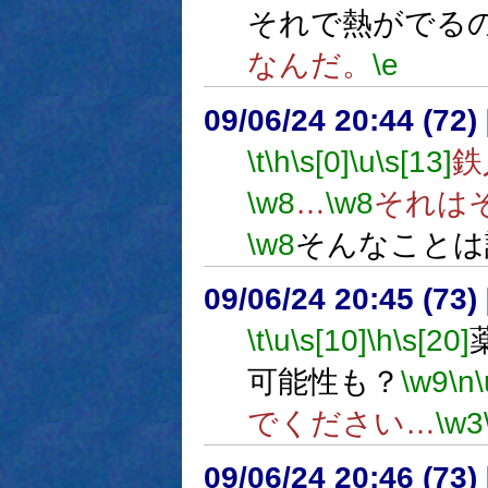
それで熱がでる
なんだ。
\e
09/06/24 20:44 (
\t
\h
\s[0]
\u
\s[13]
鉄
\w8
…
\w8
それは
\w8
そんなことは
09/06/24 20:45 (
\t
\u
\s[10]
\h
\s[20]
可能性も？
\w9
\n
\
でください…
\w3
09/06/24 20:46 (