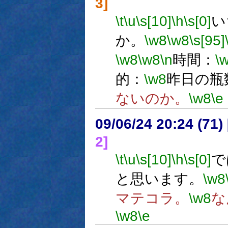
3]
\t
\u
\s[10]
\h
\s[0]
い
か。
\w8
\w8
\s[95]
\w8
\w8
\n
時間：
\
的：
\w8
昨日の瓶
ないのか。
\w8
\e
09/06/24 20:24 (
2]
\t
\u
\s[10]
\h
\s[0]
で
と思います。
\w8
マテコラ。
\w8
な
\w8
\e