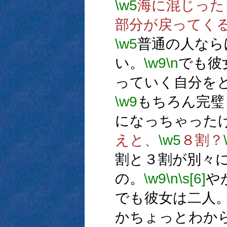
\w5
海に混じった
部分が戻ってく
\w5
普通の人なら
い。
\w9
\n
でも彼
っていく自分を
\w9
もちろん完璧
になっちゃった
えと、
\w5
８割？
割と３割が別々
の。
\w9
\n
\s[6]
や
でも彼女は二人
かちょっとわか