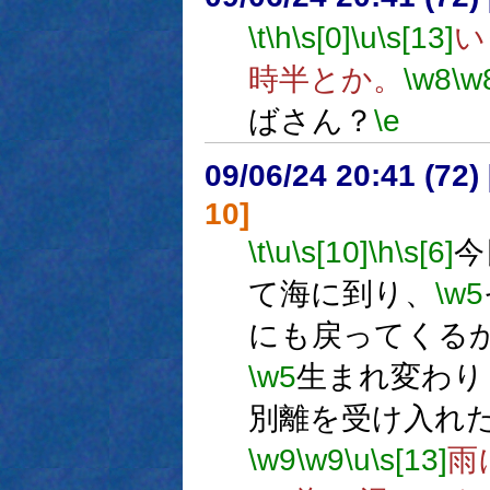
\t
\h
\s[0]
\u
\s[13]
い
時半とか。
\w8
\w
ばさん？
\e
09/06/24 20:41 (72
10]
\t
\u
\s[10]
\h
\s[6]
今
て海に到り、
\w5
にも戻ってくる
\w5
生まれ変わり
別離を受け入れ
\w9
\w9
\u
\s[13]
雨