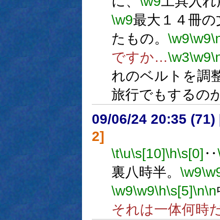
に、
\w9
工具入れ
\w9
最大１４冊の
たもの。
\w9
\w9
\
ですか…
\w3
\w9
\
れのベルトを調
旅行でもするの
09/06/24 20:35 (
2]
\t
\u
\s[10]
\h
\s[0]
‥
裏八時半。
\w9
\w
\w9
\w9
\h
\s[5]
\n
\n
それは一体何時