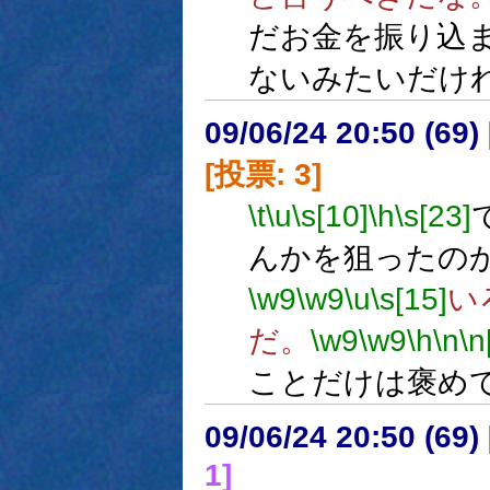
だお金を振り込
ないみたいだけ
09/06/24 20:50 (
[投票: 3]
\t
\u
\s[10]
\h
\s[23]
んかを狙ったの
\w9
\w9
\u
\s[15]
い
だ。
\w9
\w9
\h
\n
\n
ことだけは褒め
09/06/24 20:50 (
1]