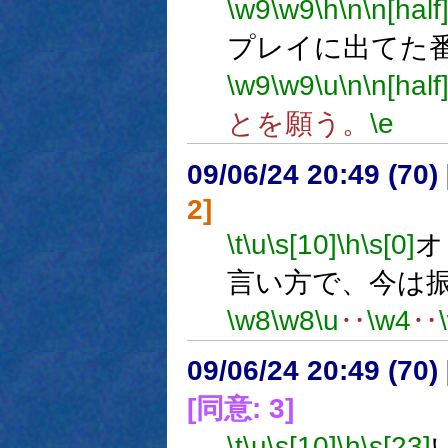
\w9
\w9
\h
\n
\n[half
プレイに出てた番
\w9
\w9
\u
\n
\n[half
とを願う。
\e
09/06/24 20:49 (
2]
\t
\u
\s[10]
\h
\s[0]
オ
言い方で、今は
\w8
\w8
\u
‥
\w4
‥
09/06/24 20:49 (
[同意: 3]
\t
\u
\s[10]
\h
\s[23]