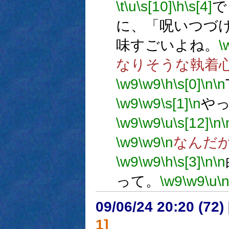
\t
\u
\s[10]
\h
\s[4]
で
に、「呪いつづけ
味すごいよね。
\
なりそうな執着
\w9
\w9
\h
\s[0]
\n
\n
\w9
\w9
\s[1]
\n
や
\w9
\w9
\u
\s[12]
\n
\
\w9
\w9
\n
なんだ
\w9
\w9
\h
\s[3]
\n
\n
って。
\w9
\w9
\u
\
09/06/24 20:20 (
1]