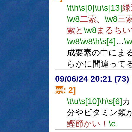
\t
\h
\s[0]
\u
\s[13]
緑
\w8
二索、
\w8
三
索と
\w8
まるちい
\w8
\w8
\h
\s[4]
…
\
成要素の中にま
らかに間違って
09/06/24 20:21 (
票: 2]
\t
\u
\s[10]
\h
\s[6]
カ
分やビタミン類
鰹節かい！
\e