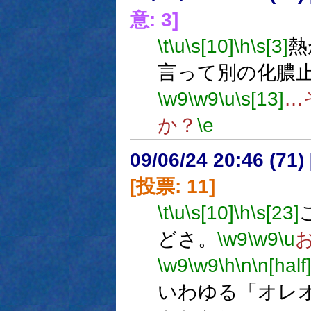
意: 3]
\t
\u
\s[10]
\h
\s[3]
熱
言って別の化膿
\w9
\w9
\u
\s[13]
…
か？
\e
09/06/24 20:46 (
[投票: 11]
\t
\u
\s[10]
\h
\s[23]
どさ。
\w9
\w9
\u
\w9
\w9
\h
\n
\n[half
いわゆる「オレ