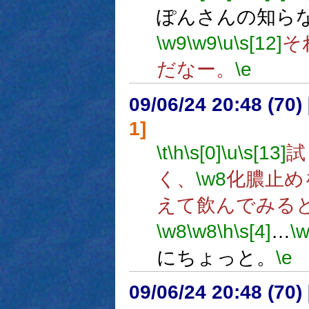
ぽんさんの知ら
\w9
\w9
\u
\s[12]
そ
だなー。
\e
09/06/24 20:48 (
1]
\t
\h
\s[0]
\u
\s[13]
試
く、
\w8
化膿止め
えて飲んでみる
\w8
\w8
\h
\s[4]
…
\
にちょっと。
\e
09/06/24 20:48 (70