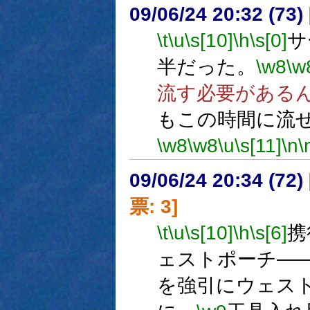
09/06/24 20:32 (
\t
\u
\s[10]
\h
\s[0]
サ
半だった。
\w8
\w
流す必要がある
もこの時間に流
\w8
\w8
\u
\s[11]
\n
\
09/06/24 20:34 (
票: 3]
\t
\u
\s[10]
\h
\s[6]
携
ェストポーチ―
を強引にウェス