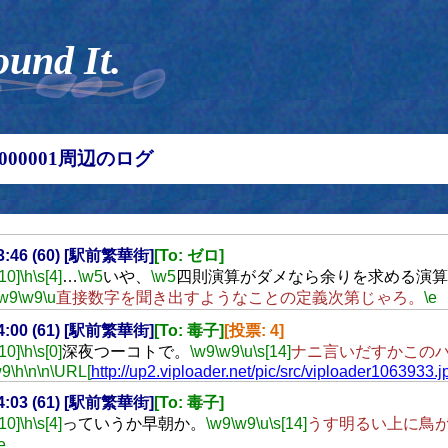
ound It.
00000001周辺のログ
03:46 (60) [駅前繁華街]
[To: ゼロ]
[10]
\h
\s[4]
…
\w5
いや、
\w5
四則演算がダメなら余りを求める演算
\w9
\w9
\u
直接数字を聞き出すようなことの定義次第じゃろ。
\e
04:00 (61) [駅前繁華街]
[To: 毒子]
[投票: 4]
[10]
\h
\s[0]
深夜つーコトで。
\w9
\w9
\u
\s[14]
ナニ言いだすかこの
w9
\h
\n
\n
\URL[
http://up2.viploader.net/pic/src/viploader1063933.j
04:03 (61) [駅前繁華街]
[To: 毒子]
[10]
\h
\s[4]
っていうか早朝か。
\w9
\w9
\u
\s[14]
うす明るい上に鳥
e