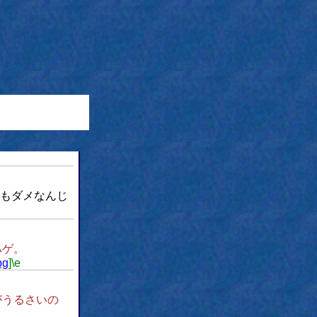
もダメなんじ
ハゲ。
pg
]
\e
がうるさいの