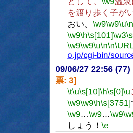
として、
\w9
温泉
を渡り歩く子が
おい。
\w9
\w9
\u
\
\w9
\h
\s[101]
\w3
\
\w9
\w9
\u
\n
\n
\URL
o.jp/cgi-bin/sour
09/06/27 22:56 (
票: 3]
\t
\u
\s[10]
\h
\s[0]
\u
\w9
\w9
\h
\s[3751]
\w9
…
\w9
…
\w9
\w
しょう！
\e