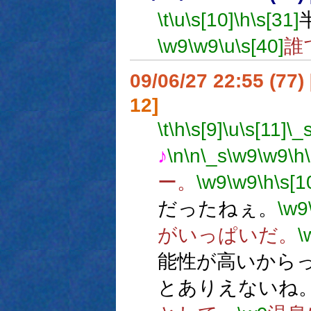
\t
\u
\s[10]
\h
\s[31]
\w9
\w9
\u
\s[40]
誰
09/06/27 22:55 (77
12]
\t
\h
\s[9]
\u
\s[11]
\_
♪
\n
\n
\_s
\w9
\w9
\h
ー。
\w9
\w9
\h
\s[1
だったねぇ。
\w9
がいっぱいだ。
\
能性が高いから
とありえないね