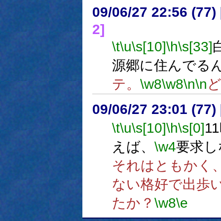
09/06/27 22:56 (
2]
\t
\u
\s[10]
\h
\s[33]
源郷に住んでる
テ。
\w8
\w8
\n
\n
09/06/27 23:01 (
\t
\u
\s[10]
\h
\s[0]
1
えば、
\w4
要求し
それはともかく
ない格好で出歩
たか？
\w8
\e