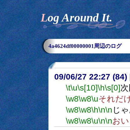
Log Around It.
4a4624df00000001周辺のログ
09/06/27 22:27 (
\t
\u
\s[10]
\h
\s[0]
次
\w8
\w8
\u
それだ
\w8
\w8
\h
\n
\n
じゃ
\w8
\w8
\u
\n
\n
おい