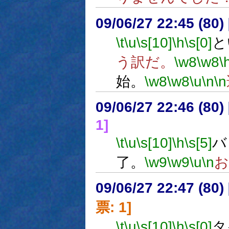
09/06/27 22:45 (
\t
\u
\s[10]
\h
\s[0]
と
う訳だ。
\w8
\w8
\
始。
\w8
\w8
\u
\n
\n
09/06/27 22:46 (
1]
\t
\u
\s[10]
\h
\s[5]
バ
了。
\w9
\w9
\u
\n
お
09/06/27 22:47 (
票: 1]
\t
\u
\s[10]
\h
\s[0]
タ