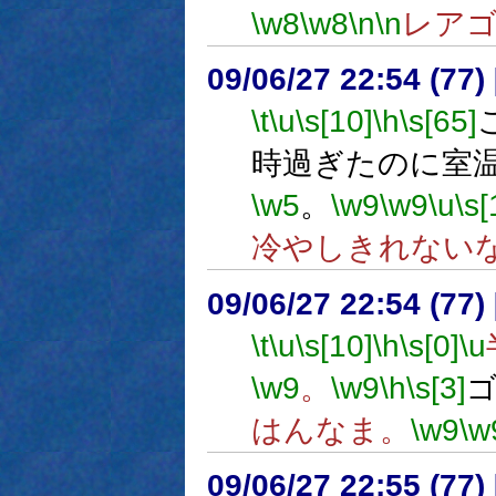
\w8
\w8
\n
\n
レア
09/06/27 22:54 (
\t
\u
\s[10]
\h
\s[65]
時過ぎたのに室温
\w5
。
\w9
\w9
\u
\s[
冷やしきれない
09/06/27 22:54 (
\t
\u
\s[10]
\h
\s[0]
\u
\w9
。
\w9
\h
\s[3]
はんなま。
\w9
\w
09/06/27 22:55 (