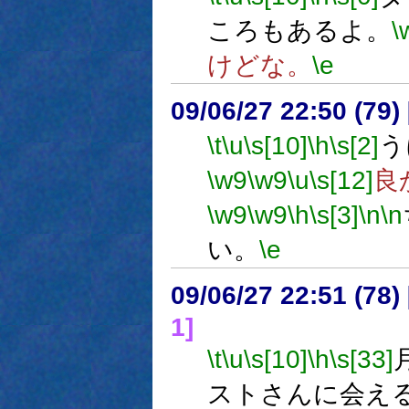
ころもあるよ。
\
けどな。
\e
09/06/27 22:50 (79
\t
\u
\s[10]
\h
\s[2]
う
\w9
\w9
\u
\s[12]
良
\w9
\w9
\h
\s[3]
\n
\n
い。
\e
09/06/27 22:51 (
1]
\t
\u
\s[10]
\h
\s[33]
ストさんに会え