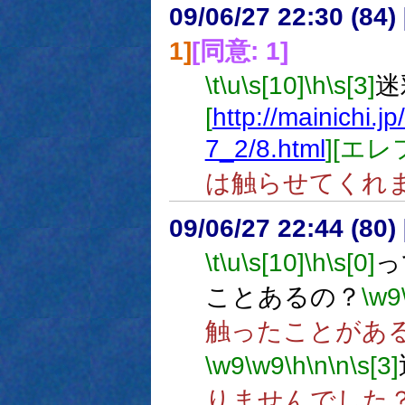
09/06/27 22:30 (
1]
[同意: 1]
\t
\u
\s[10]
\h
\s[3]
迷
[
http://mainichi.
7_2/8.html
][エ
は触らせてくれ
09/06/27 22:44 (
\t
\u
\s[10]
\h
\s[0]
っ
ことあるの？
\w9
触ったことがある
\w9
\w9
\h
\n
\n
\s[3]
りませんでした