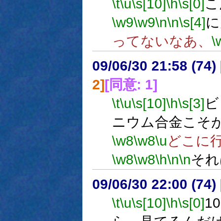
\t
\u
\s[10]
\h
\s[0]
こ
\w9
\w9
\n
\n
\s[4]
に
ってないなあ、
\
09/06/30 21:58 (
2]
[同意: 1]
\t
\u
\s[10]
\h
\s[3]
ビ
ニウム合金こそ
\w8
\w8
\u
どこに
\w8
\w8
\h
\n
\n
それ
09/06/30 22:00 (
\t
\u
\s[10]
\h
\s[0]
1