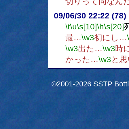
切りって同なん
09/06/30 22:22 (
\t
\u
\s[10]
\h
\s[20]
最…
\w3
初にし…
\w3
出た…
\w3
時
かった…
\w3
と思
©2001-2026 SSTP Bottle 