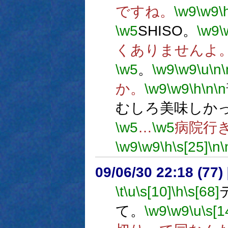
ですね。
\w9
\w9
\
\w5
SHISO。
\w9
\
くありませんよ
\w5
。
\w9
\w9
\u
\n
\
か。
\w9
\w9
\h
\n
\n
むしろ美味しか
\w5
…
\w5
病院行
\w9
\w9
\h
\s[25]
\n
\
09/06/30 22:18 (
\t
\u
\s[10]
\h
\s[68]
て。
\w9
\w9
\u
\s[1