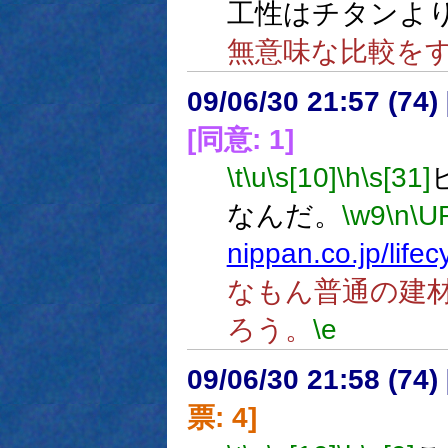
工性はチタンよ
無意味な比較を
09/06/30 21:57 (
[同意: 1]
\t
\u
\s[10]
\h
\s[31]
なんだ。
\w9
\n
\U
nippan.co.jp/lifec
なもん普通の建
ろう。
\e
09/06/30 21:58 (
票: 4]