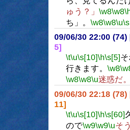
ら、見てるんだ
ゅう？」
\w8
\w8
\
ち」。
\w8
\w8
\u
\s
09/06/30 22:00 (
5]
\t
\u
\s[10]
\h
\s[5]
そ
行きます。
\w8
\w
\w8
\w8
\u
迷惑だ
09/06/30 22:18 (
11]
\t
\u
\s[10]
\h
\s[60]
ので
\w9
\w9
\u
そ