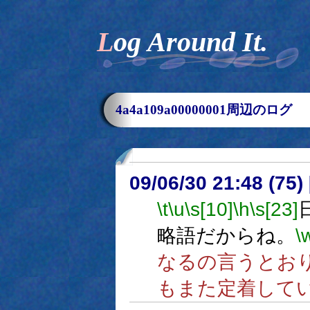
Log Around It.
4a4a109a00000001周辺のログ
09/06/30 21:48 (
\t
\u
\s[10]
\h
\s[23]
略語だからね。
\
なるの言うとお
もまた定着して