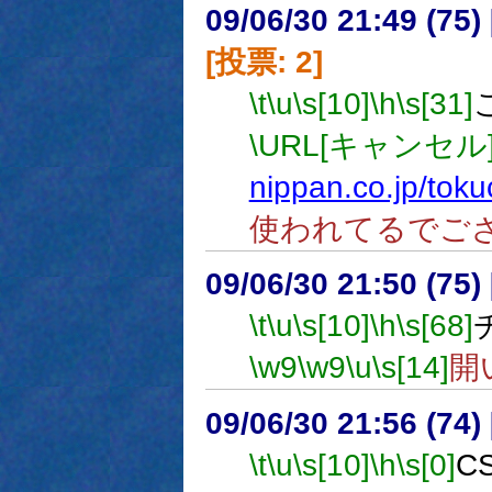
09/06/30 21:49 (
[投票: 2]
\t
\u
\s[10]
\h
\s[31]
\URL[キャンセル]
nippan.co.jp/toku
使われてるでご
09/06/30 21:50 (
\t
\u
\s[10]
\h
\s[68]
\w9
\w9
\u
\s[14]
開
09/06/30 21:56 (
\t
\u
\s[10]
\h
\s[0]
C