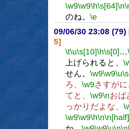
\w9
\w9
\h
\s[64]
\n
\
のね。
\e
09/06/30 23:08 (
5]
\t
\u
\s[10]
\h
\s[0]
…
上げられると、
\
せん。
\w9
\w9
\u
\s
ろ、
\w9
さすがに
てと、
\w9
\n
おば
っかりだよな、
\
\w9
\w9
\h
\n
\n[half
か。
\w9
\w9
\u
\n
\n