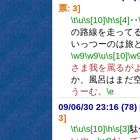
票: 3]
\t
\u
\s[10]
\h
\s[4]
‥
の路線を走って
いっつーのは旅
\w9
\w9
\u
\s[10]
\w
さま我を罵るが
か、風呂はまだ
うーむ。
\e
09/06/30 23:16 (
3]
\t
\u
\s[10]
\h
\s[3]
駄