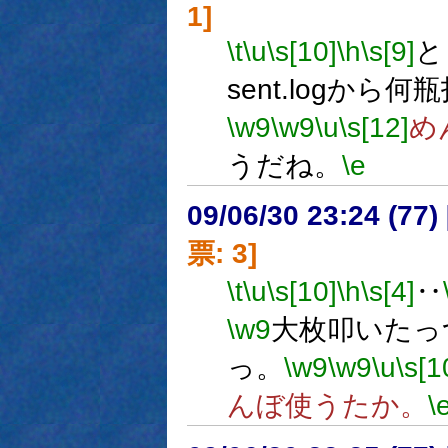
1]
\t
\u
\s[10]
\h
\s[9]
と
sent.logか
\w9
\w9
\u
\s[12]
め
うだね。
\e
09/06/30 23:24 (
票: 3]
\t
\u
\s[10]
\h
\s[4]
‥
\w9
大枚叩いたっ
っ。
\w9
\w9
\u
\s[1
んぼ使うたか。
\