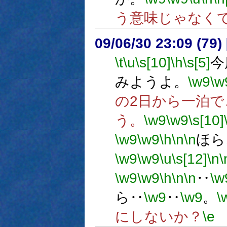
う意味じゃなく
09/06/30 23:09 (
\t
\u
\s[10]
\h
\s[5]
今
みようよ。
\w9
\w
の2日から一泊
う。
\w9
\w9
\s[10]
\w9
\w9
\h
\n
\n
ほら
\w9
\w9
\u
\s[12]
\n
\
\w9
\w9
\h
\n
\n
‥
\w
ら‥
\w9
‥
\w9
。
\
にしないか？
\e