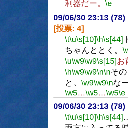
利器だー。
\e
09/06/30 23:13 (
[投票: 4]
\t
\u
\s[10]
\h
\s[44]
ちゃんととく。
\
\u
\w9
\w9
\s[15]
お
\h
\w9
\w9
\n
\n
その
と。
\w9
\w9
\n
な
\w5
…
\w5
…
\w5
\e
09/06/30 23:13 (
\t
\u
\s[10]
\h
\s[44]
両方に入ってる