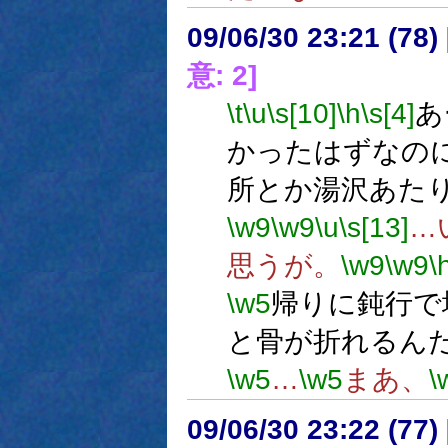
09/06/30 23:21 (
意: 2]
\t
\u
\s[10]
\h
\s[4]
あ
かったはずなの
所とか湯沢あた
\w9
\w9
\u
\s[13]
…
思うが。
\w9
\w9
\
\w5
帰りに鈍行で
と骨が折れるん
\w5
…
\w5
まあ、
\
09/06/30 23:22 (