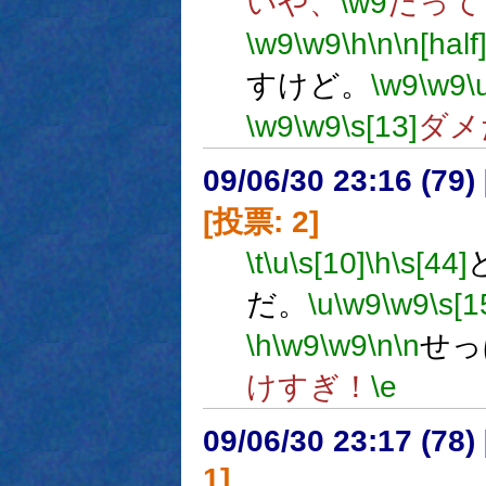
いや、
\w9
だって
\w9
\w9
\h
\n
\n[half
すけど。
\w9
\w9
\
\w9
\w9
\s[13]
ダメ
09/06/30 23:16 (
[投票: 2]
\t
\u
\s[10]
\h
\s[44]
だ。
\u
\w9
\w9
\s[1
\h
\w9
\w9
\n
\n
せっ
けすぎ！
\e
09/06/30 23:17 (
1]