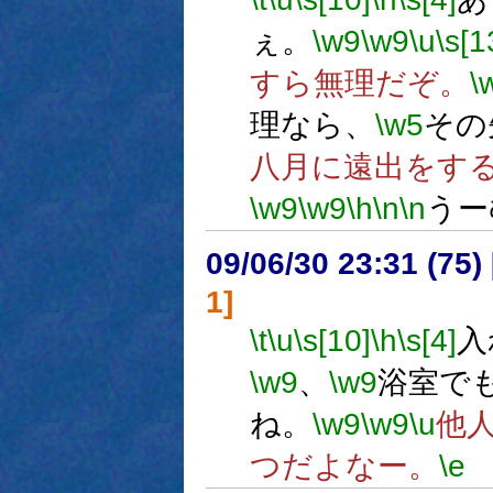
ぇ。
\w9
\w9
\u
\s[1
すら無理だぞ。
\
理なら、
\w5
その
八月に遠出をす
\w9
\w9
\h
\n
\n
うー
09/06/30 23:31 (
1]
\t
\u
\s[10]
\h
\s[4]
入
\w9
、
\w9
浴室で
ね。
\w9
\w9
\u
他
つだよなー。
\e