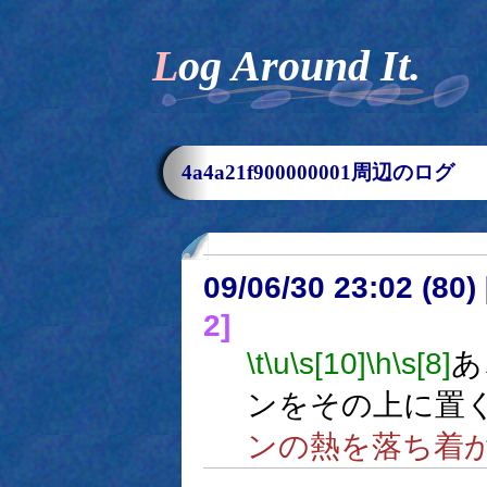
Log Around It.
4a4a21f900000001周辺のログ
09/06/30 23:02 (
2]
\t
\u
\s[10]
\h
\s[8]
あ
ンをその上に置
ンの熱を落ち着