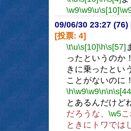
\w9
\w9
\u
\s[10]
\w
09/06/30 23:27 (
[投票: 4]
\t
\u
\s[10]
\h
\s[57]
ったというのか
きに乗ったとい
ことがないのに
\h
\w9
\w9
\n
\n
\s[44
とあるんだけど
だろうな、
\w5
こ
ときにトワでは