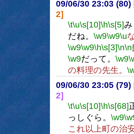
09/06/30 23:03 (
2]
\t
\u
\s[10]
\h
\s[5]
み
だね。
\w9
\w9
\u
\w9
\w9
\h
\s[3]
\n
\n
\w9
だって。
\w9
\
の料理の先生。
\
09/06/30 23:05 (
2]
\t
\u
\s[10]
\h
\s[68]
っしぐら。
\w9
\w
これ以上町の治