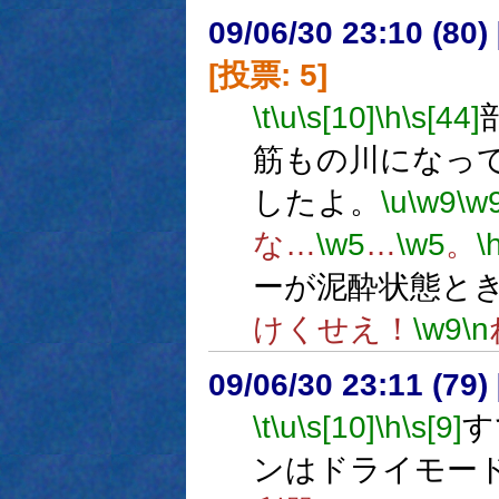
09/06/30 23:10 (
[投票: 5]
\t
\u
\s[10]
\h
\s[44]
筋もの川になっ
したよ。
\u
\w9
\w
な…
\w5
…
\w5
。
\
ーが泥酔状態と
けくせえ！
\w9
\n
09/06/30 23:11 (
\t
\u
\s[10]
\h
\s[9]
す
ンはドライモー