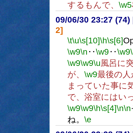
するもんで、
\w5
09/06/30 23:27 (
2]
\t
\u
\s[10]
\h
\s[6]
O
\w9
\n
‥
\w9
‥
\w9
\w9
\w9
\u
風呂に
が、
\w9
最後の人
まっていた事に
で、浴室にはい
\w9
\w9
\h
\s[4]
\n
\n
ね。
\e