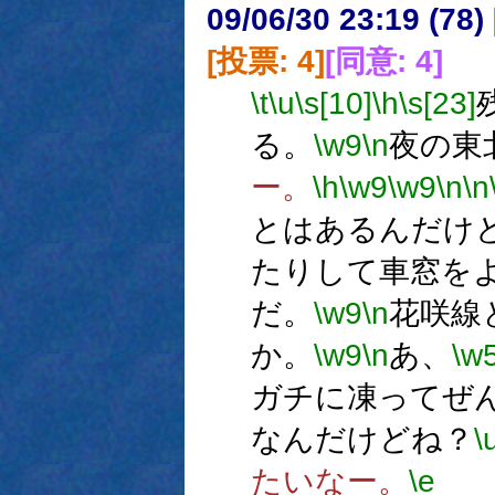
09/06/30 23:19 (
[投票: 4]
[同意: 4]
\t
\u
\s[10]
\h
\s[23]
る。
\w9
\n
夜の東
ー。
\h
\w9
\w9
\n
\n
とはあるんだけ
たりして車窓を
だ。
\w9
\n
花咲線
か。
\w9
\n
あ、
\w
ガチに凍ってぜ
なんだけどね？
\
たいなー。
\e