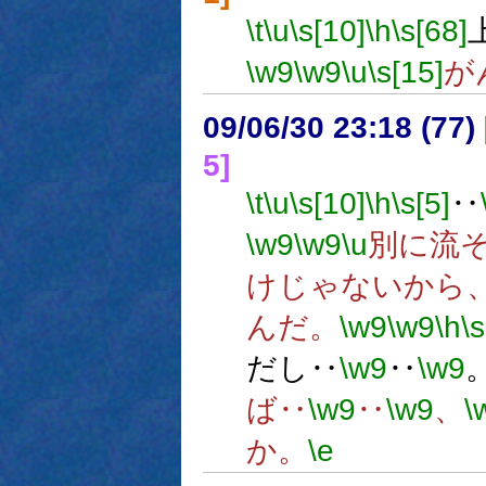
\t
\u
\s[10]
\h
\s[68]
\w9
\w9
\u
\s[15]
が
09/06/30 23:18 (
5]
\t
\u
\s[10]
\h
\s[5]
‥
\w9
\w9
\u
別に流
けじゃないから
んだ。
\w9
\w9
\h
\s
だし‥
\w9
‥
\w9
ば‥
\w9
‥
\w9
、
\
か。
\e