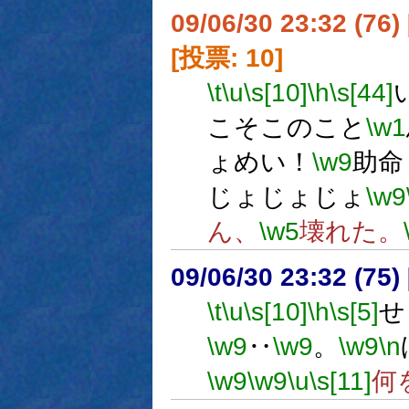
09/06/30 23:32 (
[投票: 10]
\t
\u
\s[10]
\h
\s[44]
こそこのこと
\w1
ょめい！
\w9
助命
じょじょじょ
\w9
ん、
\w5
壊れた。
09/06/30 23:32 (
\t
\u
\s[10]
\h
\s[5]
せ
\w9
‥
\w9
。
\w9
\n
\w9
\w9
\u
\s[11]
何