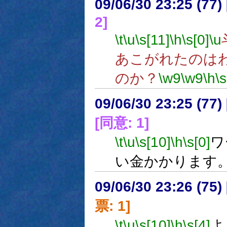
09/06/30 23:25 (
2]
\t
\u
\s[11]
\h
\s[0]
\u
あこがれたのは
のか？
\w9
\w9
\h
\s
09/06/30 23:25 (
[同意: 1]
\t
\u
\s[10]
\h
\s[0]
ワ
い金かかります
09/06/30 23:26 (
票: 1]
\t
\u
\s[10]
\h
\s[4]
よ