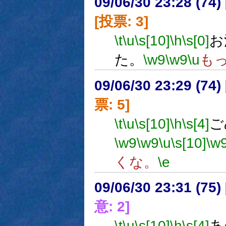
09/06/30 23:28 (
[投票: 3]
\t
\u
\s[10]
\h
\s[0]
お
た。
\w9
\w9
\u
も
09/06/30 23:29 (
票: 5]
\t
\u
\s[10]
\h
\s[4]
ご
\w9
\w9
\u
\s[10]
\w
くな。
\e
09/06/30 23:31 (
意: 2]
\t
\u
\s[10]
\h
\s[4]
あ