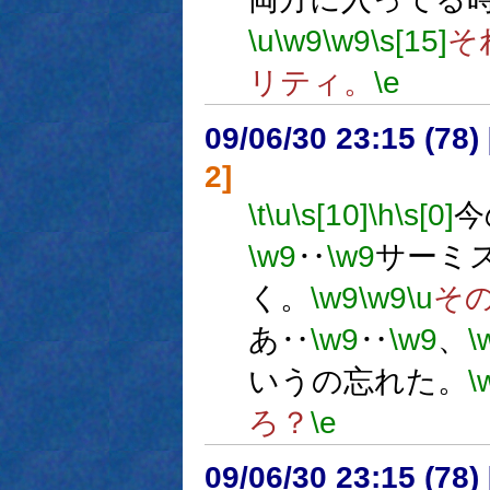
\u
\w9
\w9
\s[15]
そ
リティ。
\e
09/06/30 23:15 (
2]
\t
\u
\s[10]
\h
\s[0]
今
\w9
‥
\w9
サーミ
く。
\w9
\w9
\u
そ
あ‥
\w9
‥
\w9
、
\
いうの忘れた。
\
ろ？
\e
09/06/30 23:15 (