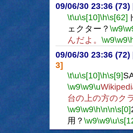
09/06/30 23:36 (
\t
\u
\s[10]
\h
\s[62]
ェクター？
\w9
\w
んだよ。
\w9
\w9
\
09/06/30 23:36 (
3]
\t
\u
\s[10]
\h
\s[9]
S
\w9
\w9
\u
Wikip
台の上の方のク
\w9
\w9
\h
\n
\n
\s[0]
用？
\w9
\w9
\u
\s[1