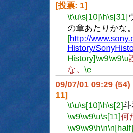
[投票: 1]
\t
\u
\s[10]
\h
\s[31]
の章あたりかな
[
http://www.sony.
History/SonyHisto
History]
\w9
\w9
\u
な。
\e
09/07/01 09:29 (
11]
\t
\u
\s[10]
\h
\s[2]
斗
\w9
\w9
\u
\s[11]
何
\w9
\w9
\h
\n
\n[half