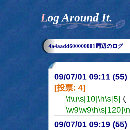
Log Around It.
4a4aadd600000001周辺のログ
09/07/01 09:11 (
[投票: 4]
\t
\u
\s[10]
\h
\s[5]
く
\w9
\w9
\h
\s[120]
\
09/07/01 09:19 (