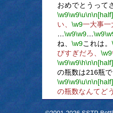
おめでとうって
\w9
\w9
\u
\n
\n[half
い、
\w9
一大事一
…
\w9
\w9
…
\w9
\w
ね、
\w9
これは。
びすぎだろ、
\w9
\w9
\w9
\h
\n
\n[half
の瓶数は216瓶
\w9
\w9
\u
\n
\n[half
の瓶数なんてど
©2001-2026 SSTP Bottle 