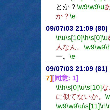
とか？
\w9
\w9
\u
か？
\e
09/07/03 21:09 (
\t
\u
\s[10]
\h
\s[0]
\u
人なん。
\w9
\w9
\
ー。
\e
09/07/03 21:09 (
7]
[同意: 1]
\t
\h
\s[0]
\u
\s[10]
な
に似てないか。
\
\w9
\w9
\u
\s[11]
\n
\