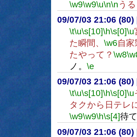
\w9
\w9
\u
\n
\n
うる
09/07/03 21:06 (80
\t
\u
\s[10]
\h
\s[0]
\u
た瞬間、
\w6
自家
たやって？
\w8
\w
ノ。
\e
09/07/03 21:06 (
\t
\u
\s[10]
\h
\s[0]
\u
タクから日テレ
\w9
\w9
\h
\s[4]
待
09/07/03 21:06 (