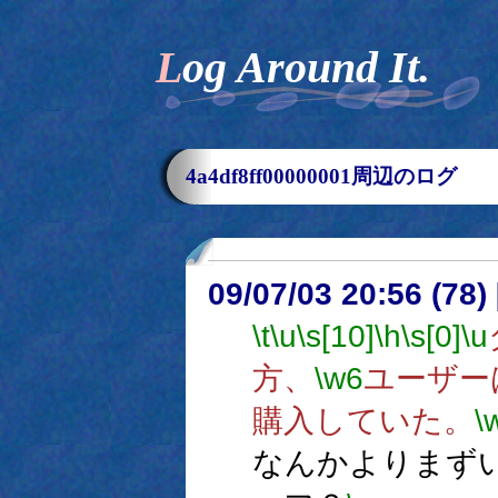
Log Around It.
4a4df8ff00000001周辺のログ
09/07/03 20:56 (78
\t
\u
\s[10]
\h
\s[0]
\u
方、
\w6
ユーザー
購入していた。
\
なんかよりまず