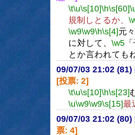
\t
\u
\s[10]
\h
\s[60]
\
規制しとるか、
\
\w9
\w9
\h
\s[4]
元
に対して、
\w5
「
とか言われても
09/07/03 21:02 (
[投票: 2]
\t
\u
\s[10]
\h
\s[23]
\u
\w9
\w9
\s[15]
最
09/07/03 21:02 (
票: 4]