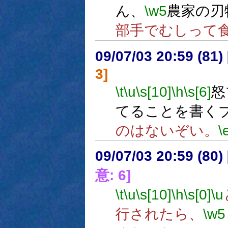
ん、
\w5
農家の刃
部手でむしって
09/07/03 20:59 (
3]
\t
\u
\s[10]
\h
\s[6]
怒
てることを書く
のはないぞい。
\
09/07/03 20:59 (
意: 6]
\t
\u
\s[10]
\h
\s[0]
\u
行されたら、
\w5