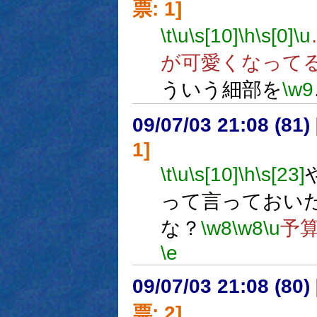
票: 1]
\t
\u
\s[10]
\h
\s[0]
\u
が可愛くなって
ういう細部を
\w9
09/07/03 21:08 (
1]
\t
\u
\s[10]
\h
\s[23]
って言っておい
な？
\w8
\w8
\u
予
\e
09/07/03 21:08 (
票: 2]