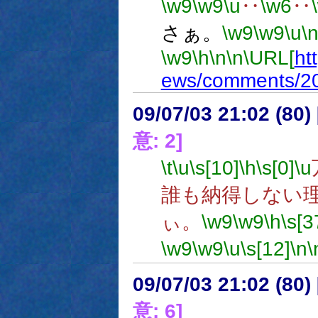
\w9
\w9
\u
‥
\w6
‥
さぁ。
\w9
\w9
\u
\
\w9
\h
\n
\n
\URL[
ht
ews/comments/2
09/07/03 21:02 (
意: 2]
\t
\u
\s[10]
\h
\s[0]
\u
誰も納得しない
ぃ。
\w9
\w9
\h
\s[3
\w9
\w9
\u
\s[12]
\n
\
09/07/03 21:02 (
意: 6]