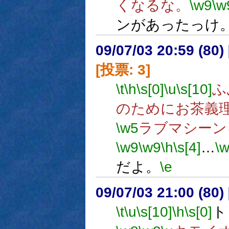
くなるな。
\w9
\w
ンがあったっけ
09/07/03 20:59 (
[投票: 3]
\t
\h
\s[0]
\u
\s[10]
ふ
のためにお茶義
\w5
ラブマシーン
\w9
\w9
\h
\s[4]
…
\
だよ。
\e
09/07/03 21:00 (80
\t
\u
\s[10]
\h
\s[0]
ト