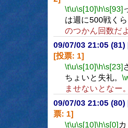
\t
\u
\s[10]
\h
\s[93]
は週に500戦く
のつかん回数だ
09/07/03 21:05 (
[投票: 1]
\t
\u
\s[10]
\h
\s[23]
ちょいと失礼。
\
ませないとなー
09/07/03 21:05 (
票: 1]
\t
\u
\s[10]
\h
\s[0]
カ