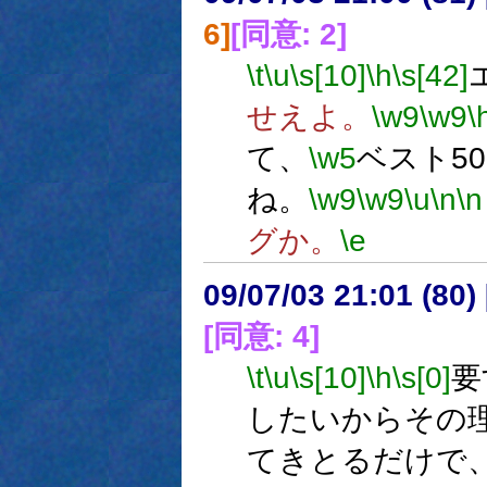
6]
[同意: 2]
\t
\u
\s[10]
\h
\s[42]
せえよ。
\w9
\w9
\
て、
\w5
ベスト5
ね。
\w9
\w9
\u
\n
\n
グか。
\e
09/07/03 21:01 (
[同意: 4]
\t
\u
\s[10]
\h
\s[0]
要
したいからその
てきとるだけで