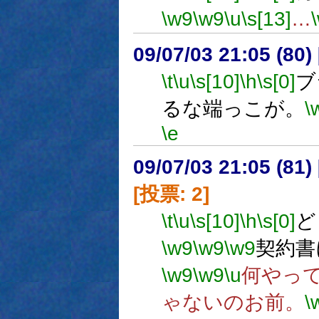
\w9
\w9
\u
\s[13]
…
09/07/03 21:05 (
\t
\u
\s[10]
\h
\s[0]
ブ
るな端っこが。
\
\e
09/07/03 21:05 (
[投票: 2]
\t
\u
\s[10]
\h
\s[0]
ど
\w9
\w9
\w9
契約書
\w9
\w9
\u
何やっ
ゃないのお前。
\