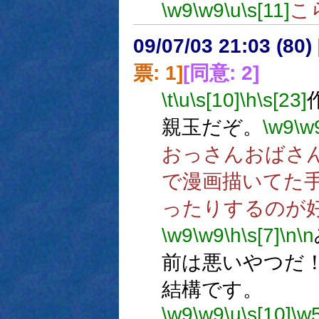
\w9
\w9
\u
\s[11]
こ
09/07/03 21:03 (
票: 1]
[同意: 2]
\t
\u
\s[10]
\h
\s[23]
親玉だぞ。
\w9
\w
おっさんおばさ
で漫画描いてた
ったりするのが
\w9
\w9
\h
\s[7]
\n
\n
前は悪いやつだ
結構です。
\w9
\w9
\u
\s[10]
\w