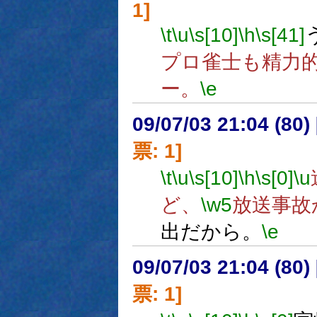
1]
\t
\u
\s[10]
\h
\s[41]
プロ雀士も精力
ー。
\e
09/07/03 21:04 (
票: 1]
\t
\u
\s[10]
\h
\s[0]
\u
ど、
\w5
放送事故
出だから。
\e
09/07/03 21:04 (
票: 1]