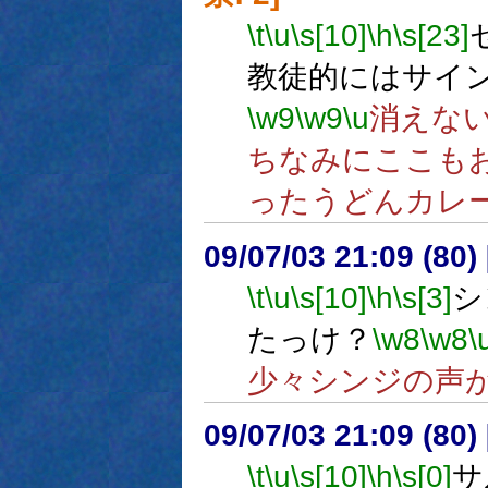
\t
\u
\s[10]
\h
\s[23]
教徒的にはサイ
\w9
\w9
\u
消えな
ちなみにここも
ったうどんカレ
09/07/03 21:09 (80
\t
\u
\s[10]
\h
\s[3]
シ
たっけ？
\w8
\w8
\
少々シンジの声
09/07/03 21:09 (
\t
\u
\s[10]
\h
\s[0]
サ