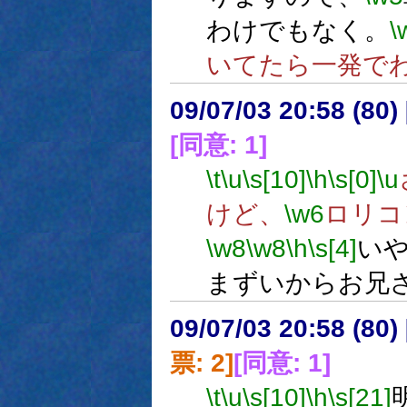
わけでもなく。
\
いてたら一発で
09/07/03 20:58 (80
[同意: 1]
\t
\u
\s[10]
\h
\s[0]
\u
けど、
\w6
ロリコ
\w8
\w8
\h
\s[4]
い
まずいからお兄
09/07/03 20:58 (
票: 2]
[同意: 1]
\t
\u
\s[10]
\h
\s[21]