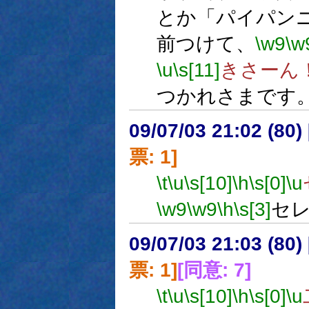
とか「パイパン
前つけて、
\w9
\w
\u
\s[11]
きさーん
つかれさまです
09/07/03 21:02 (
票: 1]
\t
\u
\s[10]
\h
\s[0]
\u
\w9
\w9
\h
\s[3]
セ
09/07/03 21:03 (
票: 1]
[同意: 7]
\t
\u
\s[10]
\h
\s[0]
\u