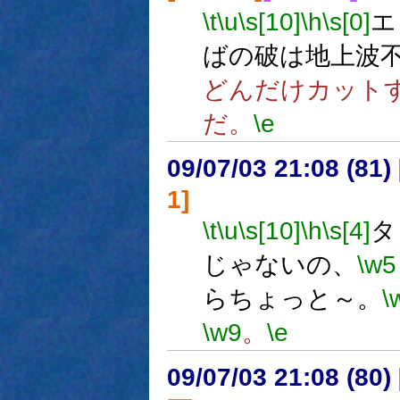
\t
\u
\s[10]
\h
\s[0]
エ
ばの破は地上波
どんだけカット
だ。
\e
09/07/03 21:08 (
1]
\t
\u
\s[10]
\h
\s[4]
タ
じゃないの、
\w5
らちょっと～。
\
\w9
。
\e
09/07/03 21:08 (