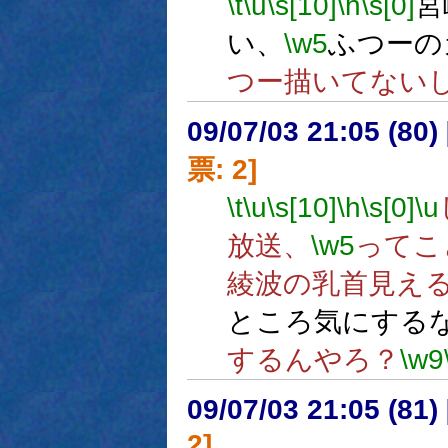
\t
\u
\s[10]
\h
\s[0]
宮
い、
\w5
ふつーの
つー描いてない
09/07/03 21:05 (
票: 2]
\t
\u
\s[10]
\h
\s[0]
\u
放送、
\w5
ってこ
綾波の乳首見え
ところ気にする
するんやろ？
\w9
09/07/03 21:05 (
2]