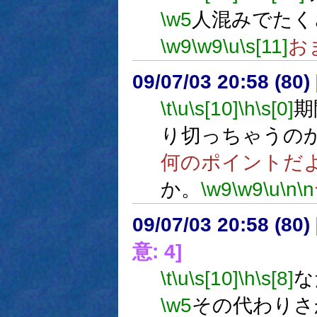
\w5
人混みでたく
\w9
\w9
\u
\s[11]
お
09/07/03 20:58 (80
\t
\u
\s[10]
\h
\s[0]
期
り切っちゃうの
何のポイントだ
か。
\w9
\w9
\u
\n
\n
09/07/03 20:58 (
意: 4]
\t
\u
\s[10]
\h
\s[8]
な
\w5
その代わりさ