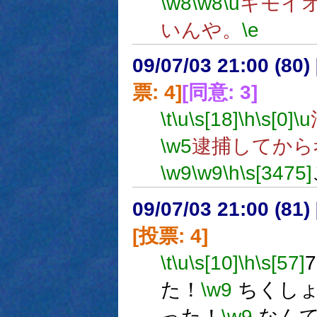
\w8
\w8
\u
キモイ
いんや。
\e
09/07/03 21:00 (
票: 4]
[同意: 3]
\t
\u
\s[18]
\h
\s[0]
\u
\w5
逮捕してから
\w9
\w9
\h
\s[3475]
09/07/03 21:00 (
[投票: 4]
\t
\u
\s[10]
\h
\s[57]
た！
\w9
ちくし
った！
\w9
なんて