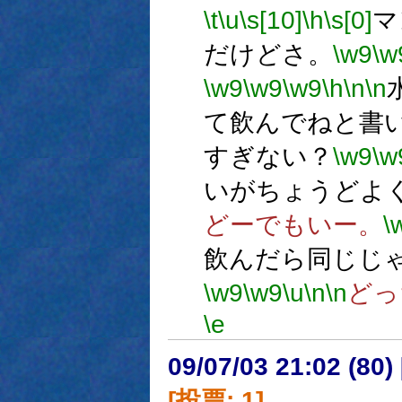
\t
\u
\s[10]
\h
\s[0]
マ
だけどさ。
\w9
\w
\w9
\w9
\w9
\h
\n
\n
て飲んでねと書
すぎない？
\w9
\w
いがちょうどよ
どーでもいー。
\
飲んだら同じじ
\w9
\w9
\u
\n
\n
どっ
\e
09/07/03 21:02 (
[投票: 1]