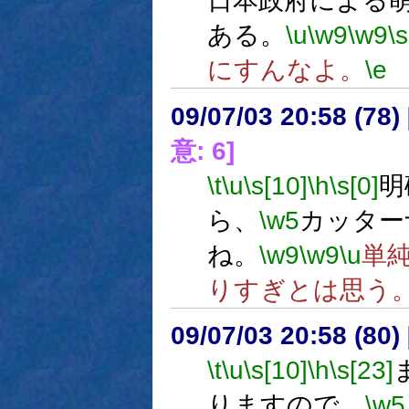
日本政府による
ある。
\u
\w9
\w9
\s
にすんなよ。
\e
09/07/03 20:58 (
意: 6]
\t
\u
\s[10]
\h
\s[0]
明
ら、
\w5
カッター
ね。
\w9
\w9
\u
単
りすぎとは思う
09/07/03 20:58 (80
\t
\u
\s[10]
\h
\s[23]
りますので、
\w5