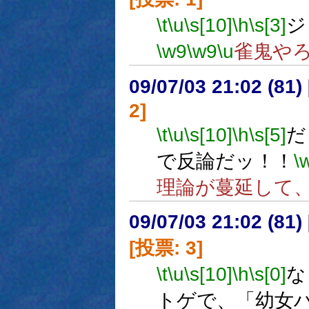
\t
\u
\s[10]
\h
\s[3]
ジ
\w9
\w9
\u
雀鬼や
09/07/03 21:02 (
2]
\t
\u
\s[10]
\h
\s[5]
だ
で反論だッ！！
\
理論が蔓延して
09/07/03 21:02 (
[投票: 3]
\t
\u
\s[10]
\h
\s[0]
な
トゲで、「幼女