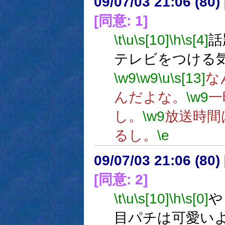
09/07/03 21:06 (80
[同意: 1]
\t
\u
\s[10]
\h
\s[4]
話
テレビをつける
\w9
\w9
\u
\s[13]
な
んだよな。
\w9
一
し。
\w9
放送時間
るし。
\e
09/07/03 21:06 (
[同意: 2]
\t
\u
\s[10]
\h
\s[0]
や
目パチは可愛い