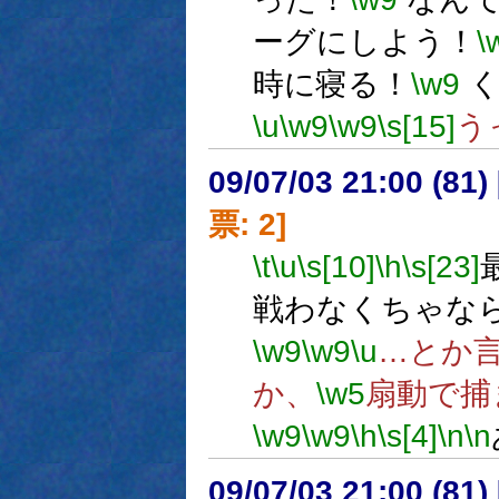
ーグにしよう！
\
時に寝る！
\w9
く
\u
\w9
\w9
\s[15]
う
09/07/03 21:00 (
票: 2]
\t
\u
\s[10]
\h
\s[23]
戦わなくちゃな
\w9
\w9
\u
…とか
か、
\w5
扇動で捕
\w9
\w9
\h
\s[4]
\n
\n
09/07/03 21:00 (