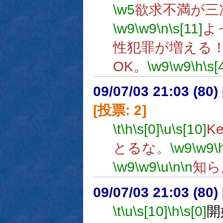
\w5
欲求不満が三
\w9
\w9
\n
\s[11]
よ
性犯罪が増える
OK。
\w9
\w9
\h
\s[
09/07/03 21:03 (
[投票: 2]
\t
\h
\s[0]
\u
\s[10]
K
とるな。
\w9
\w9
\
\w9
\w9
\u
\n
\n
知ら
09/07/03 21:03 (
\t
\u
\s[10]
\h
\s[0]
開