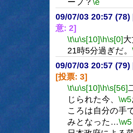
ーフ？
\e
09/07/03 20:57 (
意: 2]
\t
\u
\s[10]
\h
\s[0]
大
21時5分過ぎだ。
09/07/03 20:57 (
[投票: 3]
\t
\u
\s[10]
\h
\s[56]
じられた今、
\w5
ころは自分の手
みとなった…
\w5