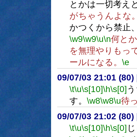
とかは一切考え
がちゃうんよな
かつくから禁止
\w9
\w9
\u
\n
何と
を無理やりもっ
ールになる。
\e
09/07/03 21:01 (80
\t
\u
\s[10]
\h
\s[0]
う
す。
\w8
\w8
\u
待
09/07/03 21:02 (
\t
\u
\s[10]
\h
\s[0]
じ