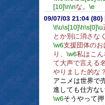
[10]
\n
\n
な。
\e
09/07/03 21:04 (80
\t
\u
\s[10]
\h
\s[0]
\u
とか別に消さな
\w6
支援団体のお
り、
\w6
私はこん
て大声で言える
やりました的な
アニメは世界で
進しても仕方な
\w6
そうやって押