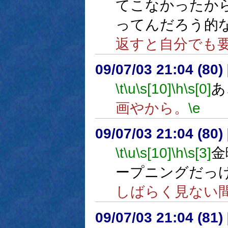
てこなかったか
ってんだろう的
返すと自分でも
09/07/03 21:04 (
\t
\u
\s[10]
\h
\s[0]
あ
画やから。
\e
09/07/03 21:04 (80
\t
\u
\s[10]
\h
\s[3]
金
ープニングだっ
しばらく見ない
09/07/03 21:04 (