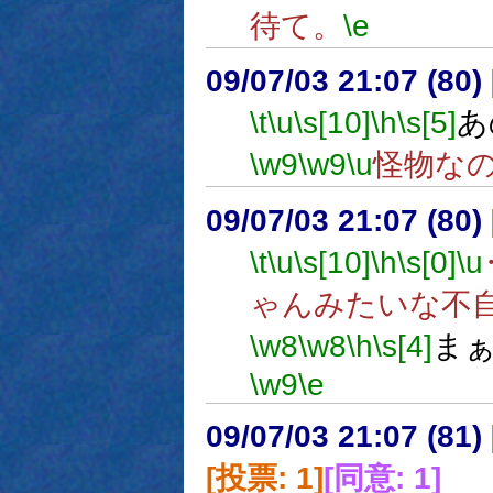
待て。
\e
09/07/03 21:07 (
\t
\u
\s[10]
\h
\s[5]
あ
\w9
\w9
\u
怪物な
09/07/03 21:07 (80
\t
\u
\s[10]
\h
\s[0]
\u
ゃんみたいな不
\w8
\w8
\h
\s[4]
ま
\w9
\e
09/07/03 21:07 (
[投票: 1]
[同意: 1]