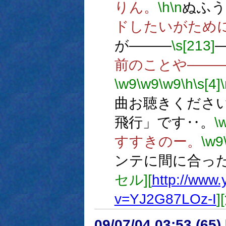
りん。
\h
\n
ぬふう
ドしたいがため
が―――
\s[213]
前のことや――
\w9
\w9
\w9
\h
\s[4]
曲お聴きくださ
飛行」です‥。
\
すすきのー。
\w9
ンテに間に合っ
セル][
http://www
v=YJ2G87LOz-I
09/07/04 03:53 (65