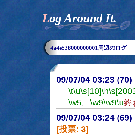
Log Around It.
4a4e538000000001周辺のログ
09/07/04 03:23 (
\t
\u
\s[10]
\h
\s[200
\w5
。
\w9
\w9
\u
終
09/07/04 03:24 (
[投票: 3]