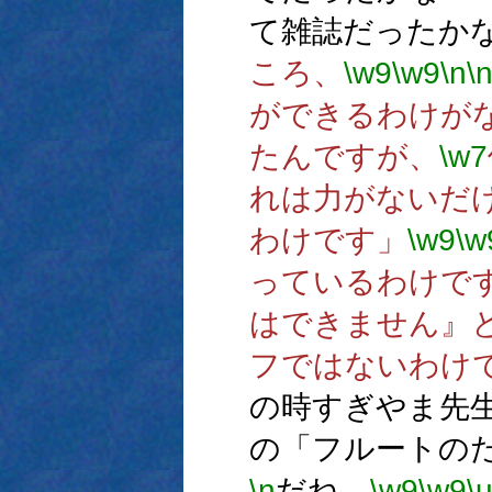
て雑誌だったか
ころ、
\w9
\w9
\n
\
ができるわけが
たんですが、
\w7
れは力がないだ
わけです」
\w9
\w
っているわけで
はできません』
フではないわけ
の時すぎやま先
の「フルートの
\n
だね。
\w9
\w9
\