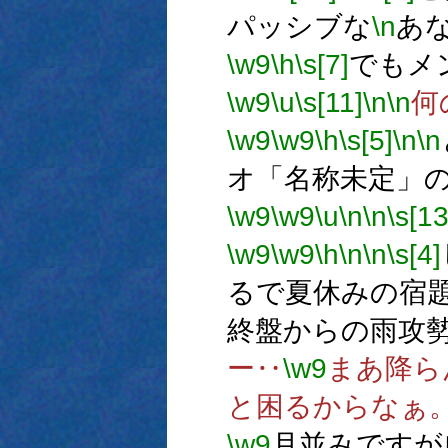
パッシブな
\n
あ
\w9
\h
\s[7]
でもメ
\w9
\u
\s[11]
\n
\n
何
\w9
\w9
\h
\s[5]
\n
\n
オ「名称未定」
\w9
\w9
\u
\n
\n
\s[1
\w9
\w9
\h
\n
\n
\s[4]
るで夏休みの宿
終盤からの雨攻
ー‥
\w9
まあ降ら
と困るからなぁ
\w9
月並みですが