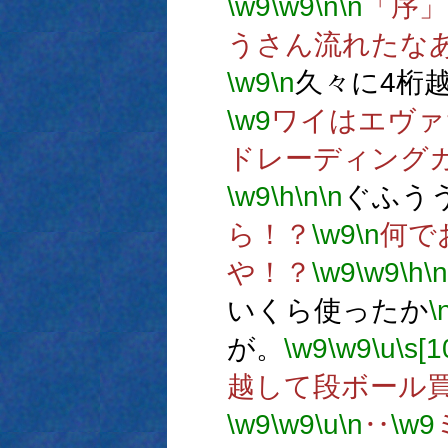
\w9
\w9
\n
\n
「序」
うさん流れたな
\w9
\n
久々に4桁
\w9
ワイはエヴァ
ドレーディング
\w9
\h
\n
\n
ぐふう
ら！？
\w9
\n
何で
や！？
\w9
\w9
\h
\n
いくら使ったか
\
が。
\w9
\w9
\u
\s[1
越して段ボール
\w9
\w9
\u
\n
‥
\w9