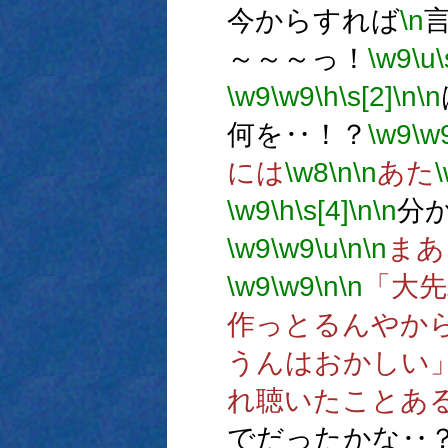
今からすれば
\n
～～～っ！
\w9
\u
\
\w9
\w9
\h
\s[2]
\n
\n
何を‥！？
\w9
\w
には
\w8
\n
\n
あた
\w9
\h
\s[4]
\n
\n
分
\w9
\w9
\u
\n
\n
まあ
\w9
\w9
\n
\n
「大先
作っとるんやか
うんはおかしい
れ聴いたことあ
でだったかな‥