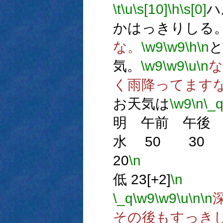
\t
\u
\s[10]
\h
\s[0]
ハ
かはっきりしる
な。
\w9
\w9
\h
\n
気。
\w9
\w9
\u
\n
な
く雨降ってます
お天気は
\w9
\n
\_
明 午前 午後
水 50 3
20
\n
最高 
低 23[+2]
\n
風
\_q
\w9
\w9
\u
\n
\n
その後もすっき