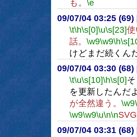
も。
\e
09/07/04 03:25 (69
\t
\h
\s[0]
\u
\s[23]
使
話。
\w9
\w9
\h
\s[1
けどまだ続くん
09/07/04 03:30 (68
\t
\u
\s[10]
\h
\s[0]
そ
を更新したんだ
が全然違う。
\w9
\w9
\w9
\u
\n
\n
SV
09/07/04 03:31 (