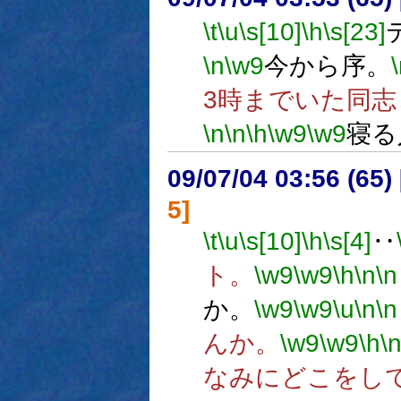
\t
\u
\s[10]
\h
\s[23]
\n
\w9
今から序。
3時までいた同
\n
\n
\h
\w9
\w9
寝る
09/07/04 03:56 (65
5]
\t
\u
\s[10]
\h
\s[4]
‥
ト。
\w9
\w9
\h
\n
\n
か。
\w9
\w9
\u
\n
\n
んか。
\w9
\w9
\h
\
なみにどこをし