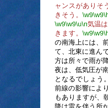
ャンスがありそ
きそう。
\w9
\w9
\
\w9
\w9
\u
\n
気温は
きます。
\w9
\w9
\
の南海上には、
て、北東に進ん
方は所々で雨が
夜は、低気圧が
となるでしょう
前線の影響によ
もありますが、
降は雷を伴う所