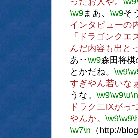
ったお人や。
\w9
\w9
まあ、
\w9
そ
インタビューの
「ドラゴンクエ
んだ内容も出と
あ‥
\w9
森田将棋
とかだね。
\w9
\w
すぎやん若いな
うな。
\w9
\w9
\u
\
ドラクエIXがっ
やんか。
\w9
\w9
\
\w7
\n
（http://blog