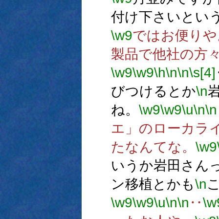
付け下さいとい
\w9
ではお便りや
製品で他社の方
\w9
\w9
\h
\n
\n
\s[4]
びつけるとか
\n
ね。
\w9
\w9
\u
\n
\n
エ」のローカラ
たなんてな。
\w9
いうか岩田さん
ン移植とかも
\n
\w9
\w9
\u
\n
\n
‥
\w