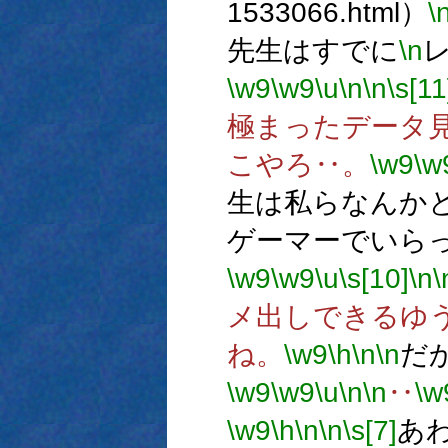
1533066.html）
\
先生はすでに
\n
\w9
\w9
\u
\n
\n
\s[11
極まったデータ
こやろ‥。
\w9
\w
生は私らなんか
ゲーマーでいら
\w9
\w9
\u
\s[10]
\n
\
メ出しできるゆ
ね。
\w9
\h
\n
\n
だ
\w9
\w9
\u
\n
\n
‥
\w
\w9
\h
\n
\n
\s[7]
あ