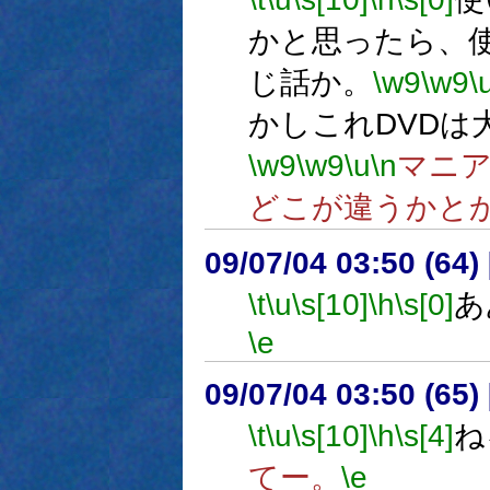
かと思ったら、
じ話か。
\w9
\w9
\
かしこれDVDは
\w9
\w9
\u
\n
マニ
どこが違うかと
09/07/04 03:50 (
\t
\u
\s[10]
\h
\s[0]
あ
\e
09/07/04 03:50 (
\t
\u
\s[10]
\h
\s[4]
ね
てー。
\e