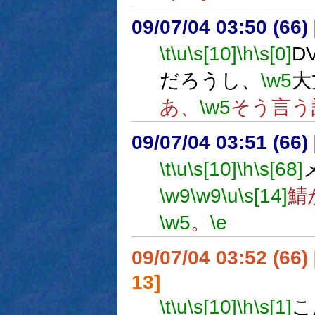
09/07/04 03:50 (
\t
\u
\s[10]
\h
\s[0]
D
だろうし、
\w5
大
あ、
\w5
そう言う
09/07/04 03:51 (
\t
\u
\s[10]
\h
\s[68]
\w9
\w9
\u
\s[14]
鯖
\w5
。
\e
09/07/04 03:52 (66
13]
\t
\u
\s[10]
\h
\s[1]
こ