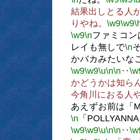
結果出しとる人
りやね。
\w9
\w9
\
\w9
\n
ファミコン
レイも無しで
\n
かバカみたいな
\w9
\w9
\u
\n
\n
‥
\w
かどうかは知ら
今角川におる人
あえずお前は「M
\n
「POLLYAN
\w9
\w9
\u
\n
\n
‥
\w