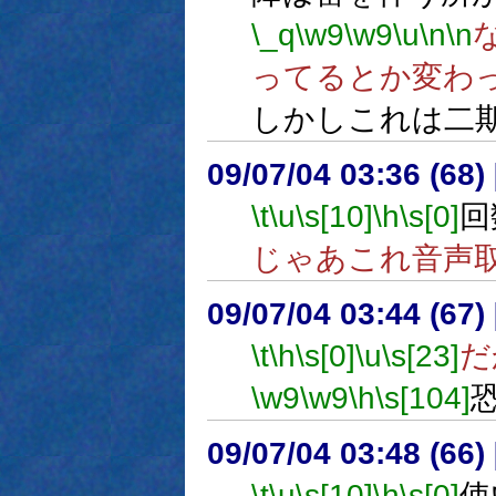
\_q
\w9
\w9
\u
\n
\n
ってるとか変わ
しかしこれは二
09/07/04 03:36 (
\t
\u
\s[10]
\h
\s[0]
回
じゃあこれ音声
09/07/04 03:44 (67
\t
\h
\s[0]
\u
\s[23]
だ
\w9
\w9
\h
\s[104]
09/07/04 03:48 (
\t
\u
\s[10]
\h
\s[0]
使