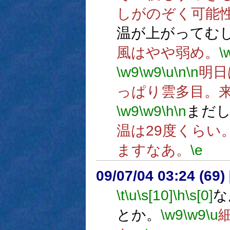
しがのぞく可能
温が上がってむ
風はやや弱め。
\
\w9
\w9
\u
\n
\n
明日
っぱり雲多目。
\w9
\w9
\h
\n
まだ
温は29度くらい
ますなあ。
\e
09/07/04 03:24 (
\t
\u
\s[10]
\h
\s[0]
な
とか。
\w9
\w9
\u