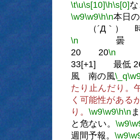
\t
\u
\s[10]
\h
\s[0]
な
\w9
\w9
\h
\n
本日の
（´Д｀） 時
\n
曇 降
20 20
\n
33[+1] 最低 26
風 南の風
\_q
\w
たり止んだり。
く可能性がある
り。
\w9
\w9
\h
\n
と危ない。
\w9
\w
週間予報。
\w9
\w