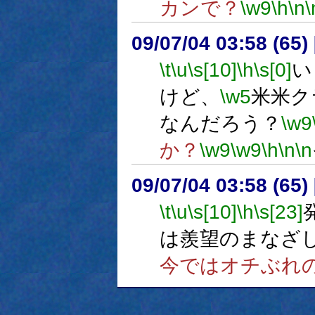
カンで？
\w9
\h
\n
\
09/07/04 03:58 (65
\t
\u
\s[10]
\h
\s[0]
い
けど、
\w5
米米ク
なんだろう？
\w9
か？
\w9
\w9
\h
\n
\n
09/07/04 03:58 (65
\t
\u
\s[10]
\h
\s[23]
は羨望のまなざ
今ではオチぶれ