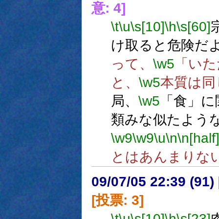
意: 4]
\t
\u
\s[10]
\h
\s[60]
け取ると危険だ
って、
\w5
「いた
と、
\w5
本質は同
局、
\w5
「食」に
類みな似たよう
\w9
\w9
\u
\n
\n[half
とはあんまりな
09/07/05 22:39 (
[投票: 3]
\t
\u
\s[10]
\h
\s[23]