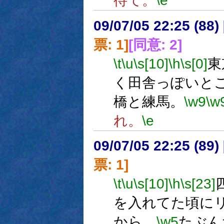
待て。
\e
09/07/05 22:25 (
票: 1]
[同意: 2]
\t
\u
\s[10]
\h
\s[0]
東
く田舎っぽいと
橋と練馬。
\w9
\w
れ。
\e
09/07/05 22:25 (
票: 1]
\t
\u
\s[10]
\h
\s[23]
を入れてた頃に
から、
\w5
たぶん