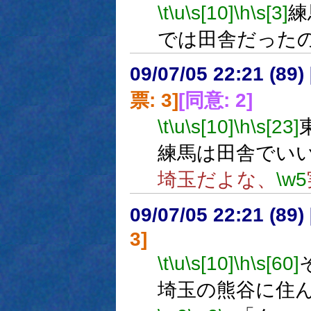
\t
\u
\s[10]
\h
\s[3]
練
では田舎だった
09/07/05 22:21 (
票: 3]
[同意: 2]
\t
\u
\s[10]
\h
\s[23]
練馬は田舎でい
埼玉だよな、
\w5
09/07/05 22:21 (
3]
\t
\u
\s[10]
\h
\s[60]
埼玉の熊谷に住