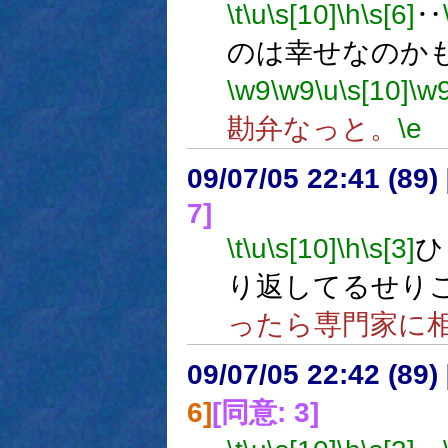
\t
\u
\s[10]
\h
\s[6]
‥
のは幸せなのか
\w9
\w9
\u
\s[10]
\w
勘弁なっと。
\e
09/07/05 22:41 (
7]
\t
\u
\s[10]
\h
\s[3]
ひ
り返してるせり
ったら専門家に
09/07/05 22:42 (
6]
[同意: 3]