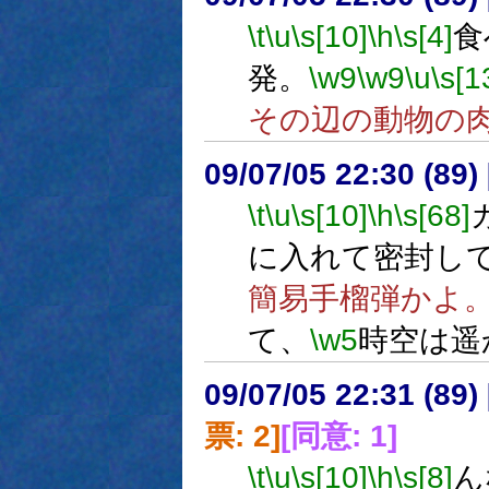
\t
\u
\s[10]
\h
\s[4]
食
発。
\w9
\w9
\u
\s[1
その辺の動物の
09/07/05 22:30 (
\t
\u
\s[10]
\h
\s[68]
に入れて密封し
簡易手榴弾かよ
て、
\w5
時空は遥
09/07/05 22:31 (
票: 2]
[同意: 1]
\t
\u
\s[10]
\h
\s[8]
ん