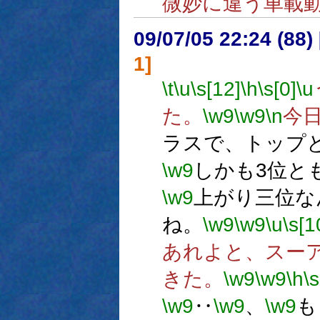
微妙に違う車載
09/07/05 22:24 (
1]
\t
\u
\s[12]
\h
\s[0]
\u
た。
\w9
\w9
\n
今
ラスで、トップと
\w9
しかも3位と
\w9
上がり三位な
ね。
\w9
\w9
\u
\s[1
あれよと、スー
きた。
\w9
\w9
\h
\s
\w9
‥
\w9
、
\w9
も