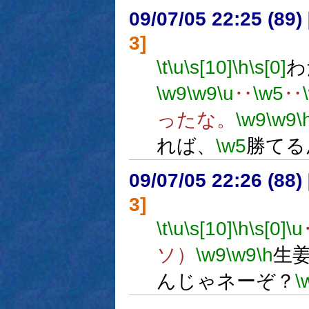
09/07/05 22:25 (
3]
\t
\u
\s[10]
\h
\s[0]
わ
\w9
\w9
\u
‥
\w5
‥
ったな。
\w9
\w9
\
れば、
\w5
勝てる
09/07/05 22:26 (
3]
\t
\u
\s[10]
\h
\s[0]
\u
ソ）
\w9
\w9
\h
生
んじゃネーぞ？
\