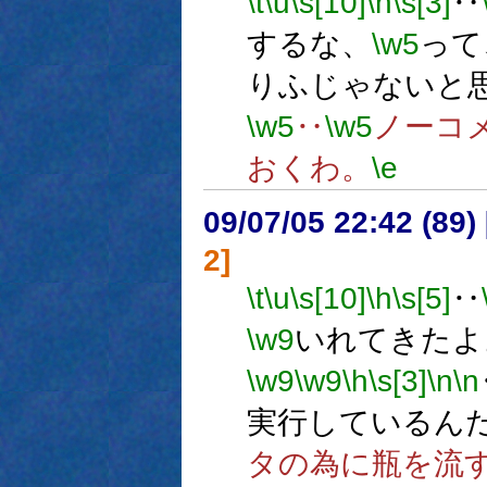
\t
\u
\s[10]
\h
\s[3]
‥
するな、
\w5
って
りふじゃないと
\w5
‥
\w5
ノーコ
おくわ。
\e
09/07/05 22:42 (
2]
\t
\u
\s[10]
\h
\s[5]
‥
\w9
いれてきたよ
\w9
\w9
\h
\s[3]
\n
\n
実行しているん
タの為に瓶を流