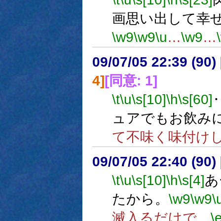
画思い出して幸
\w9
\w9
\u
…
\w9
…
09/07/05 22:39 (
4]
[同意: 1]
\t
\u
\s[10]
\h
\s[60]
ュアでもお飲み
て不味く味付け
09/07/05 22:40 (90
\t
\u
\s[10]
\h
\s[4]
あ
たから。
\w9
\w9
\
滅入るだけで。
\