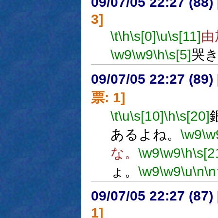
09/07/05 22:27 (
3]
\t
\h
\s[0]
\u
\s[11]
由
\w9
\w9
\h
\s[5]
哭
09/07/05 22:27 (
票: 1]
\t
\u
\s[10]
\h
\s[20]
あるよね。
\w9
\w
な。
\w9
\w9
\h
\s[2
ょ。
\w9
\w9
\u
\n
\n
09/07/05 22:27 (
1]