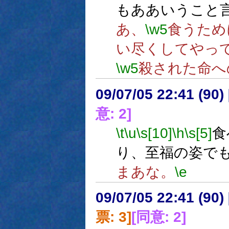
もああいうこと
あ、
\w5
食うため
い尽くしてやっ
\w5
殺された命へ
09/07/05 22:41 (
意: 2]
\t
\u
\s[10]
\h
\s[5]
食
り、至福の姿で
まあな。
\e
09/07/05 22:41 (
票: 3]
[同意: 2]