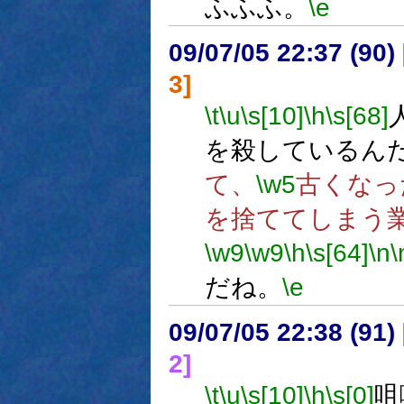
ふふふ。
\e
09/07/05 22:37 (
3]
\t
\u
\s[10]
\h
\s[68]
を殺しているん
て、
\w5
古くなっ
を捨ててしまう
\w9
\w9
\h
\s[64]
\n
\
だね。
\e
09/07/05 22:38 (
2]
\t
\u
\s[10]
\h
\s[0]
咀