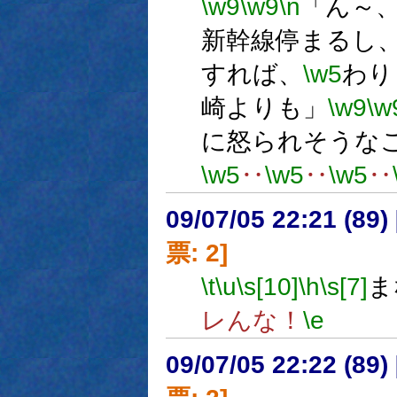
\w9
\w9
\n
「ん～
新幹線停まるし
すれば、
\w5
わり
崎よりも」
\w9
\w
に怒られそうな
\w5
‥
\w5
‥
\w5
‥
09/07/05 22:21 (
票: 2]
\t
\u
\s[10]
\h
\s[7]
ま
レんな！
\e
09/07/05 22:22 (