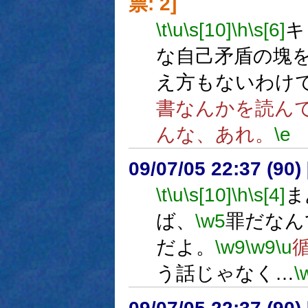
票: 2]
\t
\u
\s[10]
\h
\s[6]
キ
な自己矛盾の塊
え方もないわけ
書なんかを読ん
んな、あれ。
\e
09/07/05 22:37 (90
\t
\u
\s[10]
\h
\s[4]
ま
ば、
\w5
罪だなん
だよ。
\w9
\w9
\u
う話じゃなく…
\