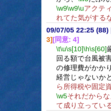
\w9
\w9
\u
アクテ
れてた気がする
09/07/05 22:25 (
3]
[同意: 4]
\t
\u
\s[10]
\h
\s[60]
回る額で台風被
の修理費がかか
経営じゃないか
ら所得税や固定
\w5
それだからな
て成り立ってい