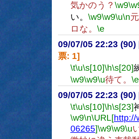
気かのう？
\w9
\w
い。
\w9
\w9
\u
\n
ロな。
\e
09/07/05 22:23 (
票: 1]
\t
\u
\s[10]
\h
\s[20]
\w9
\w9
\u
待て。
\e
09/07/05 22:23 (
\t
\u
\s[10]
\h
\s[23]
\w9
\n
\URL[
http:/
06265
]
\w9
\w9
\u