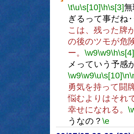
\t
\u
\s[10]
\h
\s[3]
無
ぎるって事だね
こは、残った牌
の後のツモが危
ー。
\w9
\w9
\h
\s[4
メっていう予感
\w9
\w9
\u
\s[10]
\n
\
勇気を持って闘
悩むよりはそれ
幸せになれる。
\
うなの？
\e