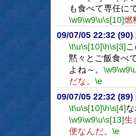
も食べて専任に
\w9
\w9
\u
\s[10]
燃
09/07/05 22:32 (
\t
\u
\s[10]
\h
\s[3]
こ
黙々とご飯食べ
よね～。
\w9
\w9
\
だな。
\e
09/07/05 22:32 (89
\t
\u
\s[10]
\h
\s[4]
な
\w9
\w9
\u
\s[13]
生
便なんだ。
\e