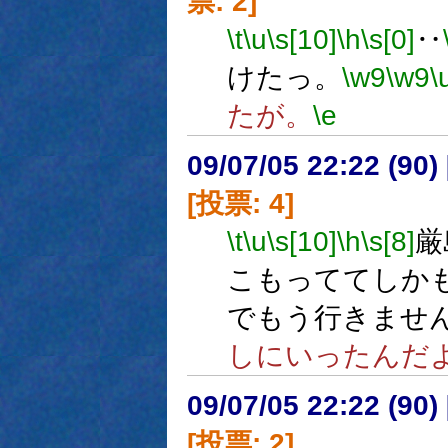
票: 2]
\t
\u
\s[10]
\h
\s[0]
‥
けたっ。
\w9
\w9
\
たが。
\e
09/07/05 22:22 (
[投票: 4]
\t
\u
\s[10]
\h
\s[8]
厳
こもっててしか
でもう行きませ
しにいったんだよ･
09/07/05 22:22 (
[投票: 2]