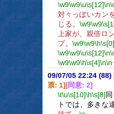
\w9
\w9
\u
\s[12]
\n
\
対々っぽいカン
じる。
\w9
\w9
\s[1
上家が、親倍ロ
プ。
\w9
\w9
\h
\s[0
\w9
\w9
\u
\s[12]
\n
\
\w9
\w9
\h
\s[4]
\n
\n
09/07/05 22:24 (
票: 1]
[同意: 2]
\t
\u
\s[10]
\h
\s[8]
同
トでは、多きな