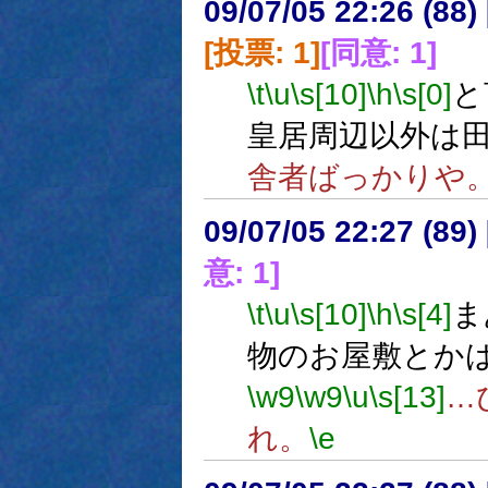
09/07/05 22:26 (
[投票: 1]
[同意: 1]
\t
\u
\s[10]
\h
\s[0]
と
皇居周辺以外は
舎者ばっかりや
09/07/05 22:27 (
意: 1]
\t
\u
\s[10]
\h
\s[4]
ま
物のお屋敷とか
\w9
\w9
\u
\s[13]
…
れ。
\e