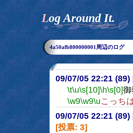
Log Around It.
4a50afb800000001周辺のログ
09/07/05 22:21 (
\t
\u
\s[10]
\h
\s[0]
御
\w9
\w9
\u
こっちは
09/07/05 22:21 (
[投票: 3]