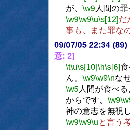
が、
\w9
人間の罪
\w9
\w9
\u
\s[12]
だ
事も、また罪な
09/07/05 22:34 (
意: 2]
\t
\u
\s[10]
\h
\s[6]
食
ん。
\w9
\w9
\n
な
\w5
人間が食べる
からです。
\w9
\w
神の意志を無視
\w9
\w9
\u
と言う