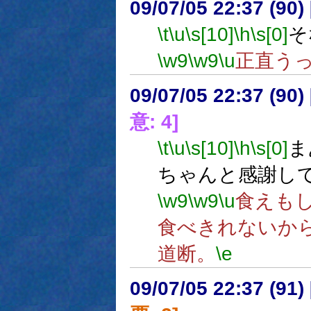
09/07/05 22:37 (
\t
\u
\s[10]
\h
\s[0]
そ
\w9
\w9
\u
正直う
09/07/05 22:37 (
意: 4]
\t
\u
\s[10]
\h
\s[0]
ま
ちゃんと感謝し
\w9
\w9
\u
食えも
食べきれないか
道断。
\e
09/07/05 22:37 (