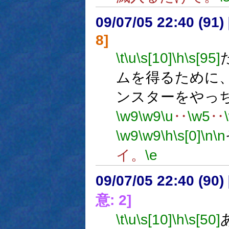
09/07/05 22:40 (
8]
\t
\u
\s[10]
\h
\s[95]
ムを得るために
ンスターをやっ
\w9
\w9
\u
‥
\w5
‥
\w9
\w9
\h
\s[0]
\n
\n
イ。
\e
09/07/05 22:40 (
意: 2]
\t
\u
\s[10]
\h
\s[50]