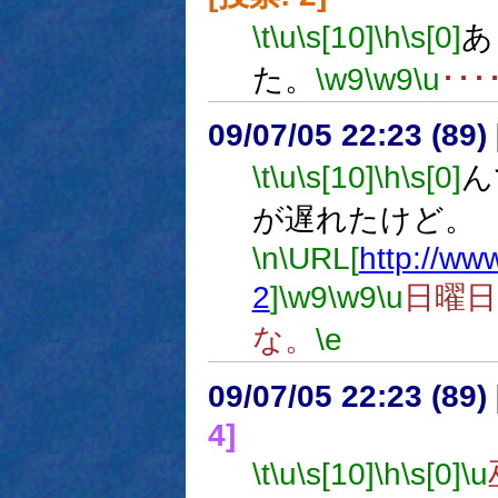
\t
\u
\s[10]
\h
\s[0]
あ
た。
\w9
\w9
\u
･･･
09/07/05 22:23 (
\t
\u
\s[10]
\h
\s[0]
ん
が遅れたけど。
\n
\URL[
http://ww
2
]
\w9
\w9
\u
日曜
な。
\e
09/07/05 22:23 (
4]
\t
\u
\s[10]
\h
\s[0]
\u