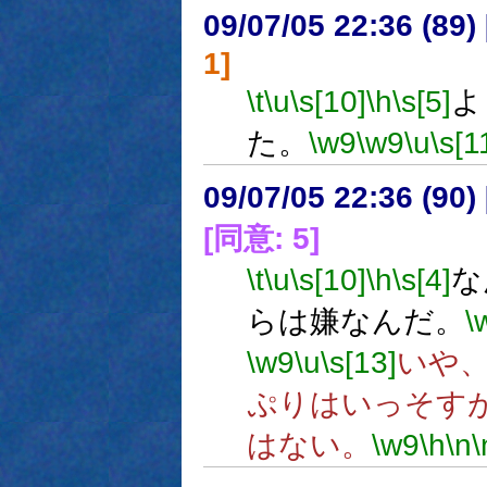
09/07/05 22:36 (
1]
\t
\u
\s[10]
\h
\s[5]
よ
た。
\w9
\w9
\u
\s[1
09/07/05 22:36 (90
[同意: 5]
\t
\u
\s[10]
\h
\s[4]
な
らは嫌なんだ。
\
\w9
\u
\s[13]
いや
ぷりはいっそす
はない。
\w9
\h
\n
\