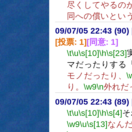
尽くしてやるの
同への償いとい
09/07/05 22:43 (
[投票: 1]
[同意: 1]
\t
\u
\s[10]
\h
\s[23]
マだったりする
モノだったり、
\
り。
\w9
\n
外れだ
09/07/05 22:43 (89
\t
\u
\s[10]
\h
\s[4]
そ
\w9
\u
\s[13]
なん