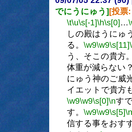
09/07/05 22:37 (
でにうにゅう]
[投票: 
\t
\u
\s[-1]
\h
\s[0]
…
しの殿はうにゅ
る。
\w9
\w9
\s[11]
う、そこの貴方
体重が減らない
にゅう神のご威
イエットで貴方
\w9
\w9
\s[0]
\n
す
す。
\w9
\w9
\s[5]
\
信する事をおす