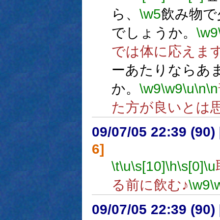
ら、
\w5
飲み物で
でしょうか。
\w9
では体に応えま
ーあたりならあ
か。
\w9
\w9
\u
\n
\n
た方が良いとは
09/07/05 22:39 (
6]
\t
\u
\s[10]
\h
\s[0]
\u
る前に飲む♪
\w9
\
09/07/05 22:39 (