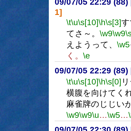
09/07/05 22:29 (
1]
\t
\u
\s[10]
\h
\s[3]
す
てさ～。
\w9
\w9
\
えようって、
\w5
く。
\e
09/07/05 22:29 (
\t
\u
\s[10]
\h
\s[0]
リ
横腹を向けてく
麻雀牌のじじい
\w9
\w9
\u
…
\w5
…
09/07/05 22:30 (89