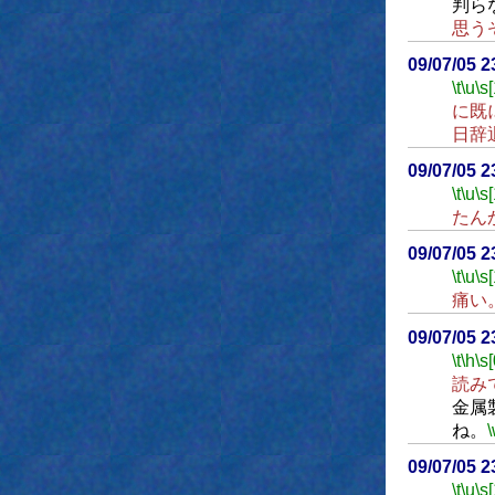
判ら
思う
09/07/05 
\t
\u
\s
に既
日辞
09/07/05 
\t
\u
\s
たん
09/07/05 
\t
\u
\s
痛い
09/07/05 
\t
\h
\s[
読み
金属
ね。
09/07/05 
\t
\u
\s