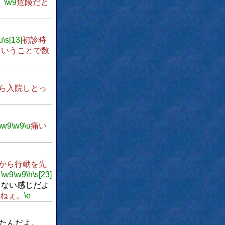
、
\w9
危険だと
u
\s[13]
初診時
ということで数
ら入院しとっ
\w9
\w9
\u
痛い
から行動を先
。
\w9
\w9
\h
\s[23]
らない感じだよ
ねぇ。
\e
たんだよ。