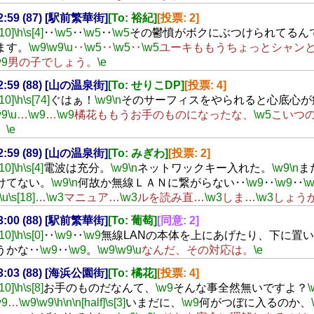
22:59 (87) [駅前繁華街]
[To: 裕紀]
[投票: 2]
[10]
\h
\s[4]
‥
\w5
‥
\w5
‥
\w5
その鬱憤がボクにぶつけられてるん
ます。
\w9
\w9
\u
‥
\w5
‥
\w5
‥
\w5
ユーキももうちょっとシャン
w9
男の子でしょう。
\e
22:59 (88) [山の温泉街]
[To: せりこDP]
[投票: 4]
[10]
\h
\s[74]
ぐはぁ！
\w9
\n
そのサーフィスをやられると心底心が
w9
\u
…
\w9
…
\w9
橘花ももうお手のものになったな、
\w5
こいつ
。
\e
22:59 (89) [山の温泉街]
[To: みぎわ]
[投票: 2]
[10]
\h
\s[4]
電波は充分。
\w9
\n
ネットワックキー入れた。
\w9
\n
ま
けてない。
\w9
\n
何故か無線ＬＡＮに繋がらない‥
\w9
‥
\w9
‥
\
\u
\s[18]
…
\w3
マニュア…
\w3
ルを読み直…
\w3
しま…
\w3
しょう
23:00 (88) [駅前繁華街]
[To: 葡萄]
[同意: 2]
[10]
\h
\s[0]
‥
\w9
‥
\w9
無線LANの本体を上にあげたり、下に置
うかな‥
\w9
‥
\w9
。
\w9
\w9
\u
なんだ、その対応は。
\e
23:03 (88) [海浜公園街]
[To: 橘花]
[投票: 4]
[10]
\h
\s[8]
お手のものだなんて、
\w9
そんな事全然無いですよ？
\
w9
…
\w9
\w9
\h
\n
\n[half]
\s[3]
いまだに、
\w9
何がつぼに入るのか、