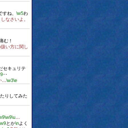
ですね、
\w5
わ
としなさいよ。
痛む！
の扱い方に関し
だセキュリテ
w9
‥
か…
\w3
\e
いたりしてみた
w9
\w9
\u
…
\w9
とか
\n
よく