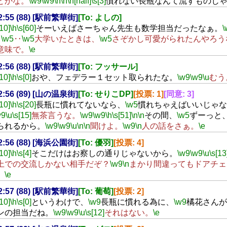
とかな。
\w9
\w9
\h
\n
\n[half]
\s[3]
慣れない長瓶なんて流すものじ
22:55 (88) [駅前繁華街]
[To: よしの]
[10]
\h
\s[60]
そーいえばさーちゃん先生も数学担当だったなぁ。
\
‥
\w5
‥
\w5
大学いたときは、
\w5
さぞかし可愛がられたんやろう
意味で。
\e
22:56 (88) [駅前繁華街]
[To: フッサール]
[10]
\h
\s[0]
おや、フェデラー１セット取られたな。
\w9
\w9
\u
むう
22:56 (89) [山の温泉街]
[To: せりこDP]
[投票: 1]
[同意: 3]
[10]
\h
\s[20]
長瓶に慣れてないなら、
\w5
慣れちゃえばいいじゃな
w9
\u
\s[15]
無茶言うな。
\w9
\w9
\h
\s[51]
\n
\n
その間、
\w5
ずーっと
られるから。
\w9
\w9
\u
\n
\n
聞けよ。
\w9
\n
人の話をさぁ。
\e
22:56 (88) [海浜公園街]
[To: 優羽]
[投票: 4]
[10]
\h
\s[4]
そこだけはお察しの通りじゃないから。
\w9
\w9
\u
\s[13
上での交流しかない相手だぞ？
\w9
\n
まかり間違ってもドアチェ
。
\e
22:57 (88) [駅前繁華街]
[To: 葡萄]
[投票: 2]
[10]
\h
\s[0]
というわけで、
\w9
長瓶に慣れる為に、
\w9
橘花さんが
ンの担当だね。
\w9
\w9
\u
\s[12]
それはない。
\e