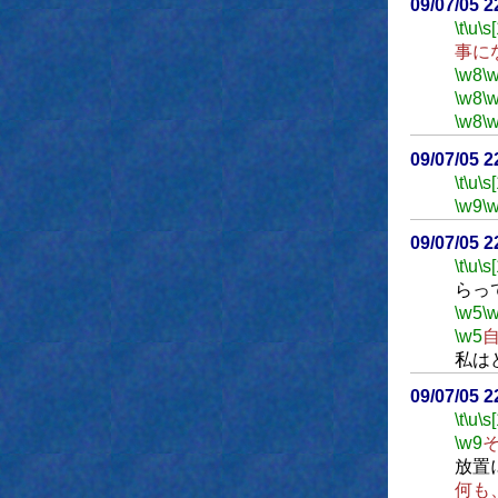
09/07/05 
\t
\u
\s
事に
\w8
\
\w8
\
\w8
\
09/07/05 
\t
\u
\s
\w9
\
09/07/05 
\t
\u
\s
らっ
\w5
\
\w5
私は
09/07/05 
\t
\u
\s
\w9
放置
何も