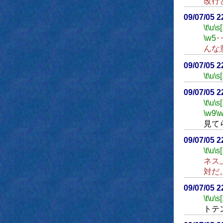
改行
09/07/05 
\t
\u
\s
\w5
んな
09/07/05 
\t
\u
\s
09/07/05 
\t
\u
\s
\w9
\
見て
09/07/05 
\t
\u
\s
ネス
対だ
09/07/05 
\t
\u
\s
トテ