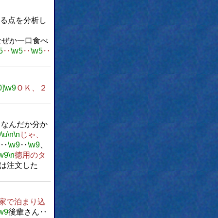
る点を分析し
なぜか一口食べ
5
‥
\w5
‥
\w5
‥
0]
\w9
ＯＫ、２
らなんだか分か
9
\u
\n
\n
じゃ、
て‥
\w9
‥
\w9
、
w9
\n
徳用のタ
んは注文した
家で泊まり込
w9
後輩さん‥