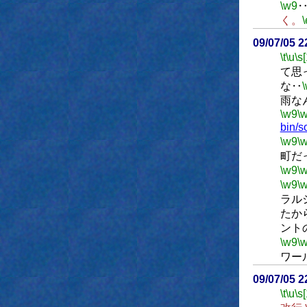
\w9
く。
\
09/07/05 
\t
\u
\s
て思
な‥
雨な
\w9
\
bin/s
\w9
\
町だ
\w9
\
\w9
\
ラル
たか
ント
\w9
\
ワー
09/07/05 
\t
\u
\s