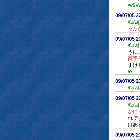
\w9
\
09/07/05 
\t
\u
\s
った
09/07/05 
\t
\u
\s
うに
両手
すけ
\e
09/07/05 
\t
\u
\s
09/07/05 
\t
\u
\s
かに
れで
はあ
09/07/05 