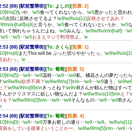
22:52 (88) [駅前繁華街]
[To: よしの]
[投票: 2]
[10]
\h
\s[3]
いや、
\w5
食べてくれないから、
\w5
悪かったと思われ
\w5
次回に反映させてるよ？
\w9
\w9
\u
\s[11]
反映させてあれ？
w9
\h
\n
\n[half]
\s[4]
と言うか、
\w5
食べてくれないというか、
\w5
吹いて倒れちゃうんだよね、
\w5
みんな。
\w9
\w9
\u
\n
\n[half]
‥
\w
‥
\w5
‥
\w5
‥
\w5
おまえマジで料理禁止。
\e
22:53 (88) [駅前繁華街]
[To: さくら]
[投票: 1]
[10]
\h
\s[4]
またThis will be ぶった切りやがったっ。
\w9
\w9
\u
\s[1
見ぬわっ。
\e
22:53 (88) [駅前繁華街]
[To: 葡萄]
[投票: 5]
[10]
\h
\s[5]
‥
\w9
‥
\w9
茘枝‥
\w9
‥
\w9
私、橘花さんの夢だった
？
\w9
\w9
\u
欲求不満？
\w9
\w9
\h
\s[7]
\n
\n
‥
\w9
‥
\w9
違う。
\w9
\w
だ？
\w9
\w9
\h
\s[9]
\n
\n
きっとね？
\w9
\n
Bさんが頼んだ物はすべ
さんがクリスマスに欲しい物なんだよ？
\w9
\w9
\u
\s[10]
\n
\n
え？
\
コを？
\w9
\w9
\h
\s[3]
\n
\n
‥
\w9
‥
\w9
そんなもの‥
\w9
‥
\w9
Bさ
e
22:54 (88) [駅前繁華街]
[To: 葡萄]
[投票: 4]
[10]
\h
\s[0]
‥
\w9
‥
\w9
万事お察しの通り‥
\w9
‥
\w9
。
\w9
\u
\s[11]
看病をしている後輩ということかー。
\w9
\w9
\h
\s[5]
\n
\n
‥
\w9
‥
\