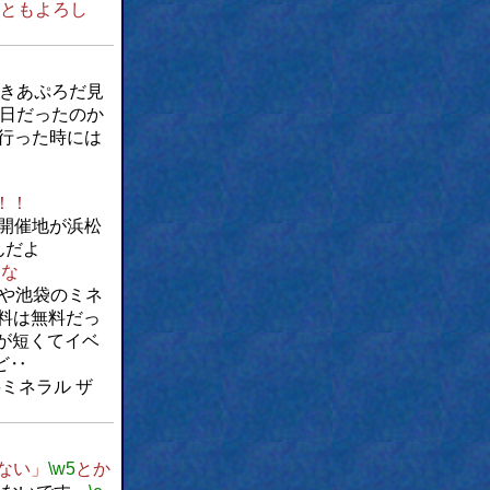
ともよろし
きあぷろだ見
日だったのか
行った時には
！！
の開催地が浜松
んだよ
たな
や池袋のミネ
料は無料だっ
が短くてイベ
ど‥
5
ミネラル ザ
ない」
\w5
とか