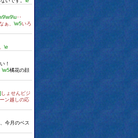
ゃないです。
\e
w9
\w9
\u
‥
なぁ、
\w5
いろ
。
\e
い！
、
\w5
橘花の顔
]
しょせんビジ
ーン越しの応
、今月のベス