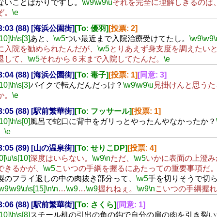
ないことばかりですし。
\w9
\w9
\u
それを完全に理解しきるのは
ぞ。
\e
23:03 (88) [海浜公園街]
[To: 優羽]
[投票: 2]
[10]
\h
\s[3]
あと、
\w5
つい最近まで入院治療受けてたし。
\w9
\w9
\
に入院を勧められたんだが、
\w5
とりあえず身支度を調えたい
退して、
\w5
それから６末まで入院してたんだ。
\e
23:04 (88) [海浜公園街]
[To: 毒子]
[投票: 1]
[同意: 3]
[10]
\h
\s[3]
バイクで転んだんだっけ？
\w9
\w9
\u
見掛けんと思うた
か。
\e
23:05 (88) [駅前繁華街]
[To: フッサール]
[投票: 1]
[10]
\h
\s[0]
風呂で蛇口に背中をガリっとやったんやなかったか？
。
\e
23:05 (89) [山の温泉街]
[To: せりこDP]
[投票: 4]
0]
\u
\s[10]
深度はいらない。
\w9
\n
ただ、
\w5
いかに表面の上澄み
できるかが、
\w5
こいつの手綱を握るにあたっての重要事項だ
製のフライ返しの中の肉抜き部分って、
\w5
手を切りそうで切
\w9
\w9
\u
\s[15]
\n
\n
…
\w9
…
\w9
握れねぇ。
\w9
\n
こいつの手綱握れ
23:06 (88) [駅前繁華街]
[To: さくら]
[同意: 1]
[10]
\h
\s[8]
スチール机の引出の角の鈎で自分の肩の肉を引き裂い