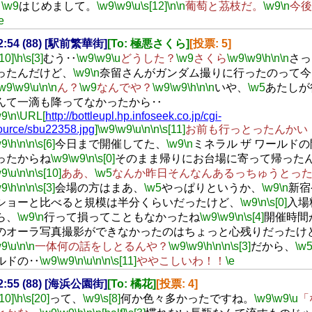
‥
\w9
はじめまして。
\w9
\w9
\u
\s[12]
\n
\n
葡萄と茘枝だ。
\w9
\n
今後
e
22:54 (88) [駅前繁華街]
[To: 極悪さくら]
[投票: 5]
[10]
\h
\s[3]
むう‥
\w9
\w9
\u
どうした？
\w9
さくら
\w9
\w9
\h
\n
\n
さっ
ったんだけど、
\w9
\n
奈留さんがガンダム撮りに行ったのって今
\w9
\w9
\u
\n
\n
ん？
\w9
なんでや？
\w9
\w9
\h
\n
\n
いや、
\w5
あたしが
んて一滴も降ってなかったから‥
w9
\n
\URL[
http://bottleupl.hp.infoseek.co.jp/cgi-
ource/sbu22358.jpg
]
\w9
\w9
\u
\n
\n
\s[11]
お前も行っとったんかい
w9
\h
\n
\n
\s[6]
今日まで開催してた、
\w9
\n
ミネラル ザ ワールド
ったからね
\w9
\w9
\n
\s[0]
そのまま帰りにお台場に寄って帰った
w9
\u
\n
\n
\s[10]
ああ、
\w5
なんか昨日そんなんあるっちゅうとっ
w9
\h
\n
\n
\s[3]
会場の方はまあ、
\w5
やっぱりというか、
\w9
\n
新宿
ショーと比べると規模は半分くらいだったけど、
\w9
\n
\s[0]
入場
ら、
\w9
\n
行って損ってこともなかったね
\w9
\w9
\n
\s[4]
開催時間
のオーラ写真撮影ができなかったのはちょっと心残りだったけ
w9
\u
\n
\n
一体何の話をしとるんや？
\w9
\w9
\h
\n
\n
\s[3]
だから、
\w
ルドの‥
\w9
\w9
\n
\u
\n
\n
\s[11]
ややこしいわ！！
\e
22:55 (88) [海浜公園街]
[To: 橘花]
[投票: 4]
[10]
\h
\s[20]
って、
\w9
\s[8]
何か色々多かったですね。
\w9
\w9
\u
「