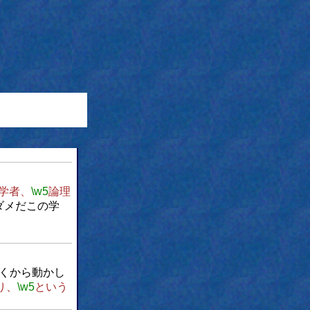
学者、
\w5
論理
ダメだこの学
くから動かし
り、
\w5
という