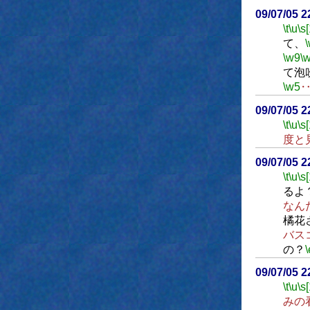
09/07/05 
\t
\u
\s
て、
\w9
\
て泡
\w5
09/07/05 
\t
\u
\s
度と
09/07/05 
\t
\u
\s
るよ
なん
橘花
バス
の？
\
09/07/05 
\t
\u
\s
みの