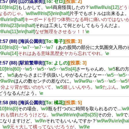
22:57 (89) [山の温泉街]
[To: ゼロ]
[投票: 2]
[10]
\h
\s[2]
もしかして、
\w4
両肩怪我したの？
\w8
\w8
\u
\s[12]
どう
なるのじゃ。
\w8
\w8
\h
\s[5]
\n
\n[half]
片手でもボトルは出来るよ
w8
\u
\n
\n[half]
キーボードを打つ体勢になる時に痛いのではない
w8
\h
\s[23]
\n
\n[half]
それは工夫して何とかしてもらうんだよ。
w8
\u
\s[11]
\n
\n[half]
なぜ無理をさせるッ！！
\e
22:57 (88) [海浜公園街]
[To: 毒子]
[投票: 3]
[10]
\h
\s[0]
‥
\w7
‥
\w7
‥
\w7
（あの股間の部分に大気圏突入用の
w9
\u
\s[14]
それはある意味黒歴史ヤカら忘れてやれ。
\e
22:57 (88) [駅前繁華街]
[To: よしの]
[投票: 3]
[10]
\h
\s[60]
‥
\w5
‥
\w5
‥
\w5
‥
\w5
\s[4]
さーちゃんめ、
\w5
私の
て、
\w5
あからさまに子供扱いしやがるんだよなー‥
\w5
‥
\w5
w9
\w9
\n
ほんの数センチの差なのに。
\w9
\w9
\u
‥
\w5
‥
\w5
‥
\w5
自分より背が低いのがいて、
\w5
嬉しいんやろ。
\w9
たぶん。
\w9
どうなるんだよう。
\e
22:58 (88) [海浜公園街]
[To: 橘花]
[投票: 5]
[10]
\h
\s[0]
その場合、
\w9
瓶を打つのに時間を取られるので…
\w9
それも慣れだろうけどな。
\w9
\w9
\h
\n
\n[half]
\s[35]
その分、
\w9
で
になりますけど、
\w9
\n
それでもいいんですか？
\w9
\w9
\u
\n
\n[hal
、
\w9
元々大して構ってないだろうが、
\w9
\e