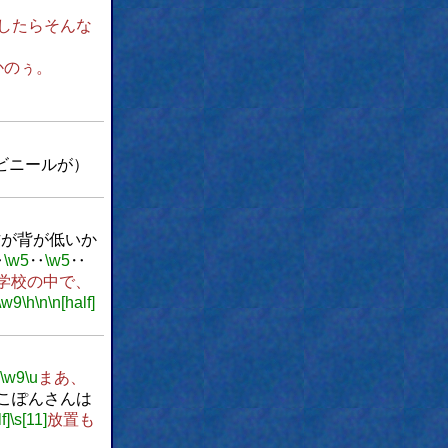
したらそんな
。
かのぅ。
ビニールが）
方が背が低いか
‥
\w5
‥
\w5
‥
学校の中で、
\w9
\h
\n
\n[half]
\w9
\u
まあ、
こぽんさんは
f]
\s[11]
放置も