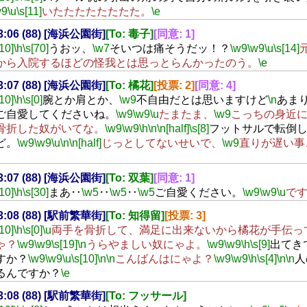
w9
\u
\s[11]
いたたたたたたたた。
\e
23:06 (88) [海浜公園街]
[To: 毒子]
[同意: 1]
[10]
\h
\s[70]
うおッ、
\w7
そいつは痛そうだッ！？
\w9
\w9
\u
\s[14]
から入院するほどの怪我とは思っとらんかったのう。
\e
23:07 (88) [海浜公園街]
[To: 橘花]
[投票: 2]
[同意: 4]
[10]
\h
\s[0]
腕とか肩とか、
\w9
不自由だとは思いますけど
\n
あま
ご自愛してくださいね。
\w9
\w9
\u
たまたま、
\w9
こっちの身近
骨折した奴がいてな。
\w9
\w9
\h
\n
\n[half]
\s[8]
フットサルで転倒
ど。
\w9
\w9
\u
\n
\n[half]
じっとしてないせいで、
\w9
直りが遅い事
23:07 (88) [海浜公園街]
[To: 双葉]
[同意: 1]
[10]
\h
\s[30]
まあ‥
\w5
‥
\w5
‥
\w5
ご自愛ください。
\w9
\w9
\u
で
23:08 (88) [駅前繁華街]
[To: 知得留]
[投票: 3]
[10]
\h
\s[0]
\u
両手を骨折して、満足に出来ないから橘花が手伝っ
ゃ？
\w9
\w9
\s[19]
\n
うらやましい奴にゃよ。
\w9
\w9
\h
\s[9]
出てき
すか？
\w9
\w9
\u
\s[10]
\n
\n
こんばんはにゃよ？
\w9
\w9
\h
\s[4]
\n
\n
人
るんですか？
\e
23:08 (88) [駅前繁華街]
[To: フッサール]