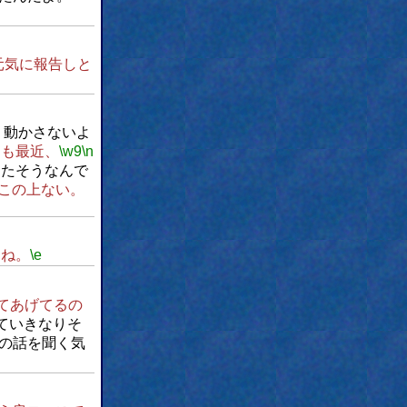
元気に報告しと
り動かさないよ
にも最近、
\w9
\n
したそうなんで
この上ない。
すね。
\e
てあげてるの
ていきなりそ
の話を聞く気