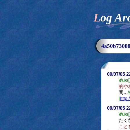
Log Ar
4a50b730
09/07/05 
\t
\u
\s
的や
問…
[
http
09/07/05 
\t
\u
\s
たく
こと