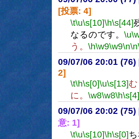
[投票: 4]
\t
\u
\s[10]
\h
\s[44]
なるのです。
\u
\
う。
\h
\w9
\w9
\n
\n
09/07/06 20:01 (
2]
\t
\h
\s[0]
\u
\s[13]
む
に。
\w8
\w8
\h
\s[4
09/07/06 20:02 (
意: 1]
\t
\u
\s[10]
\h
\s[0]
ち