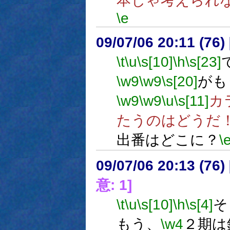
本じゃ考えられ
\e
09/07/06 20:11 (
\t
\u
\s[10]
\h
\s[23]
\w9
\w9
\s[20]
がも
\w9
\w9
\u
\s[11]
カ
たうのはどうだ
出番はどこに？
\
09/07/06 20:13 (
意: 1]
\t
\u
\s[10]
\h
\s[4]
そ
もう、
\w4
２期は