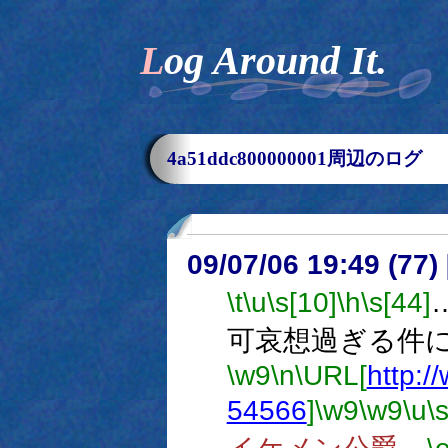
Log Around It.
4a51ddc800000001周辺のログ
09/07/06 19:49 (
\t
\u
\s[10]
\h
\s[44]
可哀想過ぎる件
\w9
\n
\URL[
http:/
54566
]
\w9
\w9
\u
\