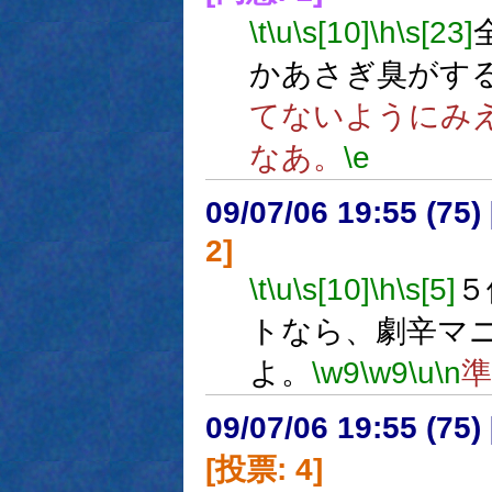
\t
\u
\s[10]
\h
\s[23]
かあさぎ臭がす
てないようにみ
なあ。
\e
09/07/06 19:55 (
2]
\t
\u
\s[10]
\h
\s[5]
５
トなら、劇辛マ
よ。
\w9
\w9
\u
\n
準
09/07/06 19:55 (
[投票: 4]