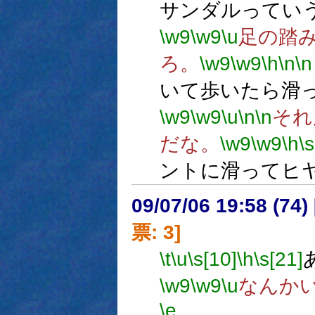
サンダルってい
\w9
\w9
\u
足の踏
ろ。
\w9
\w9
\h
\n
\n
いて歩いたら滑
\w9
\w9
\u
\n
\n
それ
だな。
\w9
\w9
\h
\s
ントに滑ってヒ
09/07/06 19:58 (
票: 3]
\t
\u
\s[10]
\h
\s[21]
\w9
\w9
\u
なんか
\e