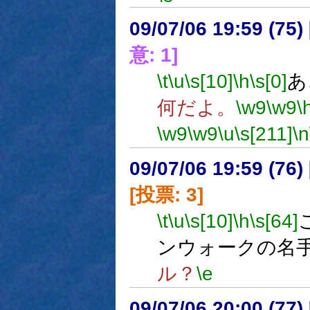
09/07/06 19:59 (75
意: 1]
\t
\u
\s[10]
\h
\s[0]
あ
何だよ。
\w9
\w9
\
\w9
\w9
\u
\s[211]
\n
09/07/06 19:59 (
[投票: 3]
\t
\u
\s[10]
\h
\s[64]
ンウォークの名
ル？
\e
09/07/06 20:00 (