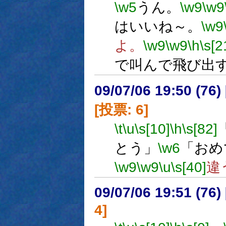
\w5
うん。
\w9
\w9
はいいね～。
\w9
よ。
\w9
\w9
\h
\s[2
で叫んで飛び出
09/07/06 19:50 (
[投票: 6]
\t
\u
\s[10]
\h
\s[82]
とう」
\w6
「おめ
\w9
\w9
\u
\s[40]
違
09/07/06 19:51 (
4]