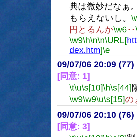
典は微妙だなぁ
もらえないし。
\
円とるんか
\w6
‥
\w9
\h
\n
\n
\URL[
ht
dex.htm
]
\e
09/07/06 20:09 (
[同意: 1]
\t
\u
\s[10]
\h
\s[44]
\w9
\w9
\u
\s[15]
の
09/07/06 20:10 (
[同意: 3]