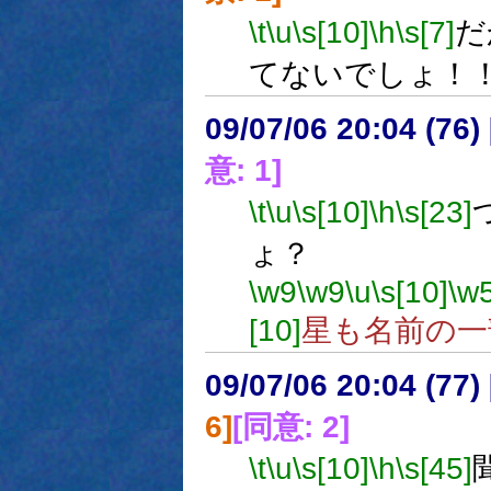
\t
\u
\s[10]
\h
\s[7]
だ
てないでしょ！
09/07/06 20:04 (
意: 1]
\t
\u
\s[10]
\h
\s[23]
ょ？
\w9
\w9
\u
\s[10]
\w
[10]
星も名前の一
09/07/06 20:04 (
6]
[同意: 2]
\t
\u
\s[10]
\h
\s[45]