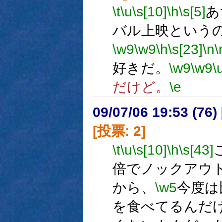
\t
\u
\s[10]
\h
\s[5]
あ
バル上映という
\w9
\w9
\h
\s[23]
\n
\
好きだ。
\w9
\w9
\
だけど。
\e
09/07/06 19:53 (
[投票: 2]
\t
\u
\s[10]
\h
\s[43]
倍でノックアウ
から、
\w5
今度は
を食べてるんだ