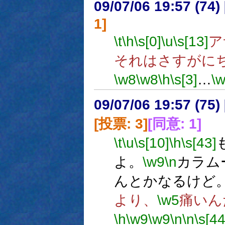
09/07/06 19:57 (
1]
\t
\h
\s[0]
\u
\s[13]
ア
それはさすがに
\w8
\w8
\h
\s[3]
…
\
09/07/06 19:57 (
[投票: 3]
[同意: 1]
\t
\u
\s[10]
\h
\s[43]
よ。
\w9
\n
カラム
んとかなるけど
より、
\w5
痛いん
\h
\w9
\w9
\n
\n
\s[44