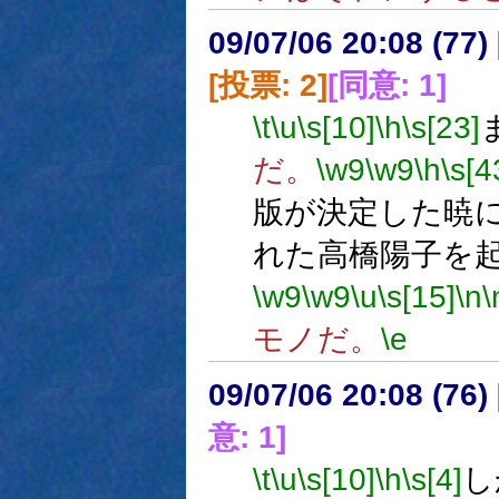
09/07/06 20:08 (
[投票: 2]
[同意: 1]
\t
\u
\s[10]
\h
\s[23]
だ。
\w9
\w9
\h
\s[4
版が決定した暁
れた高橋陽子を
\w9
\w9
\u
\s[15]
\n
\
モノだ。
\e
09/07/06 20:08 (
意: 1]
\t
\u
\s[10]
\h
\s[4]
し