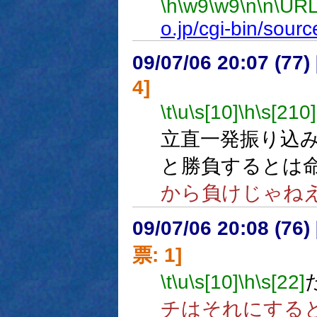
\h
\w9
\w9
\n
\n
\URL
o.jp/cgi-bin/sou
09/07/06 20:07 (
4]
\t
\u
\s[10]
\h
\s[210]
立直一発振り込
と勝負するとは
から負けじゃね
09/07/06 20:08 (
票: 1]
\t
\u
\s[10]
\h
\s[22]
チはそれにする