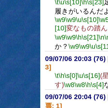
\t
\u
\s[10]
\h
\s[23]
履きがいるんだ
\w9
\w9
\u
\s[10]
\w
[10]
変なもの踏ん
\w9
\w9
\h
\s[21]
\n
\
か？
\w9
\w9
\u
\s[1
09/07/06 20:03 (
3]
\t
\h
\s[0]
\u
\s[16]
(
す)
\w8
\w8
\h
\s[4]
09/07/06 20:04 (
票: 1]