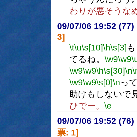
わりが悪そうな
09/07/06 19:52 (
3]
\t
\u
\s[10]
\h
\s[3]
も
てるね。
\w9
\w9
\
\w9
\w9
\h
\s[30]
\n
\
\w9
\w9
\s[0]
\n
っ
助けもしないで
ひでー。
\e
09/07/06 19:52 (
票: 1]