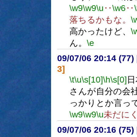
\w9
\w9
\u
‥
\w6
‥
落ちるかもな。
\
高かったけど、
\
ん。
\e
09/07/06 20:14 (
3]
\t
\u
\s[10]
\h
\s[0]
日
さんが自分の会
っかりとか言っ
\w9
\w9
\u
未だに
09/07/06 20:16 (