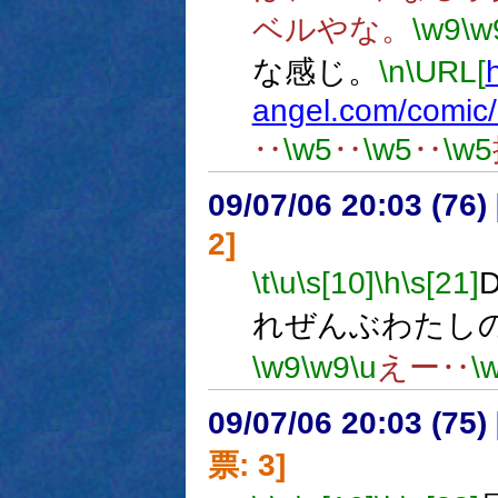
ベルやな。
\w9
\w
な感じ。
\n
\URL[
h
angel.com/comic/
‥
\w5
‥
\w5
‥
\w5
09/07/06 20:03 (
2]
\t
\u
\s[10]
\h
\s[21]
れぜんぶわたし
\w9
\w9
\u
えー‥
\
09/07/06 20:03 (
票: 3]