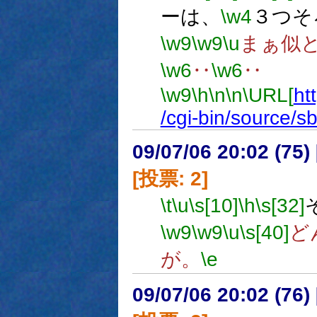
ーは、
\w4
３つそ
\w9
\w9
\u
まぁ似
\w6
‥
\w6
‥
\w9
\h
\n
\n
\URL[
ht
/cgi-bin/source/s
09/07/06 20:02 (
[投票: 2]
\t
\u
\s[10]
\h
\s[32]
\w9
\w9
\u
\s[40]
ど
が。
\e
09/07/06 20:02 (