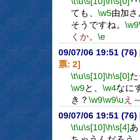
\t
\u
\s[10]
\h
\s[0]
‥
ても、
\w5
由加さ
そうですね。
\w9
くか。
\e
09/07/06 19:51 (
票: 2]
\t
\u
\s[10]
\h
\s[0]
た
\w9
と、
\w4
なに
き？
\w9
\w9
\u
え
09/07/06 19:51 (76
\t
\u
\s[10]
\h
\s[4]
あ
ちゃうんだろう