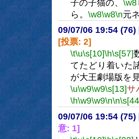
子の子猫の、
\w8
ら。
\w8
\w8
\n
元
09/07/06 19:54 (
[投票: 2]
\t
\u
\s[10]
\h
\s[57]
てたどり着いた
が大王劇場版を
\u
\w9
\w9
\s[13]
サ
\h
\w9
\w9
\n
\n
\s[44
09/07/06 19:54 (
意: 1]