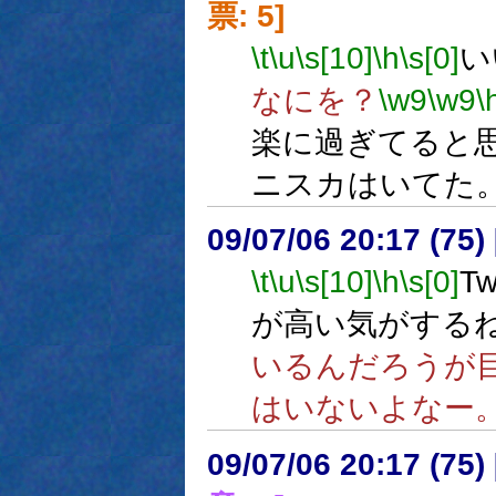
票: 5]
\t
\u
\s[10]
\h
\s[0]
い
なにを？
\w9
\w9
\
楽に過ぎてると
ニスカはいてた
09/07/06 20:17 (
\t
\u
\s[10]
\h
\s[0]
T
が高い気がする
いるんだろうが
はいないよなー
09/07/06 20:17 (