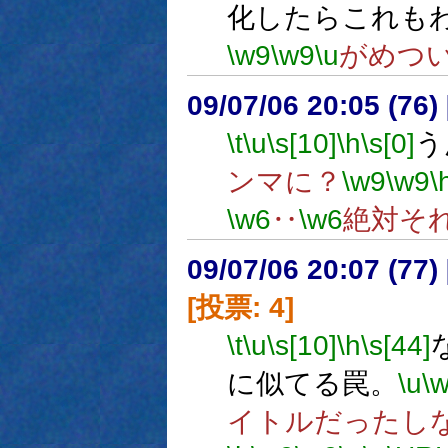
化したらこれも
\w9
\w9
\u
がめつ
09/07/06 20:05 (
\t
\u
\s[10]
\h
\s[0]
う
ンマに？
\w9
\w9
\
\w6
‥
\w6
絶対そ
09/07/06 20:07 (
[投票: 4]
\t
\u
\s[10]
\h
\s[44]
に似てる罠。
\u
\
イトルだったし