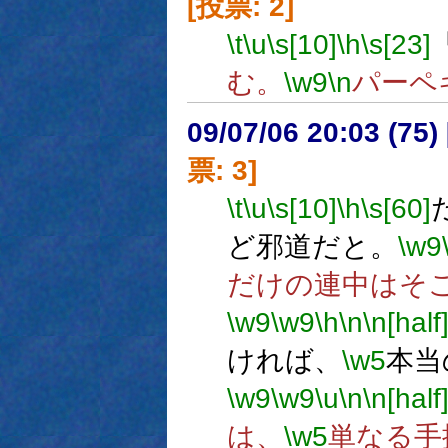
[投票: 2]
\t
\u
\s[10]
\h
\s[23]
む。
\w9
\n
パーペ
09/07/06 20:03 (
票: 3]
\t
\u
\s[10]
\h
\s[60]
ど邪道だと。
\w9
だけの連中はそ
\w9
\w9
\h
\n
\n[half
ければ、
\w5
本当
\w9
\w9
\u
\n
\n[half
は、
\w5
単なる手