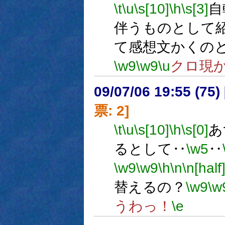
\t
\u
\s[10]
\h
\s[3]
自
伴うものとして
て感想文かくの
\w9
\w9
\u
クロ現
09/07/06 19:55 (
票: 2]
\t
\u
\s[10]
\h
\s[0]
あ
るとして‥
\w5
‥
\w9
\w9
\h
\n
\n[half
替えるの？
\w9
\w
うわっ！
\e