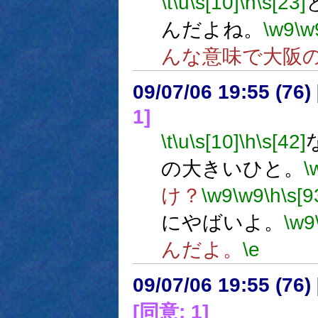
\t
\u
\s[10]
\h
\s[23]
んだよね。
\w9
\w
んな意味で大阪
09/07/06 19:55 (
1]
\t
\u
\s[10]
\h
\s[42]
の大きいひと。
\
け？
\w9
\w9
\h
\s[9
にやばいよ。
\w9
んだよ。
\e
09/07/06 19:55 (
[同意: 1]