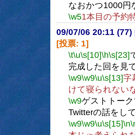
なおかつ1000
\w5
1本目の予約
09/07/06 20:11 (
[投票: 1]
\t
\u
\s[10]
\h
\s[23]
完成した回を見
\w9
\w9
\u
\s[13]
字
けて寝られない
\w9
ゲストトーク
Twitterの話
\w9
\w9
\u
\s[15]
\n
\