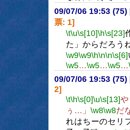
09/07/06 19:53 (
票: 1]
\t
\u
\s[10]
\h
\s[23]
た」からだろう
\w9
\w9
\h
\n
\n
\s[6]
\w5
…
\w5
…
\w5
…
09/07/06 19:53 (
2]
\t
\h
\s[0]
\u
\s[13]
や
ぅ…」
\w8
\w8
だ
れはちーのセリ