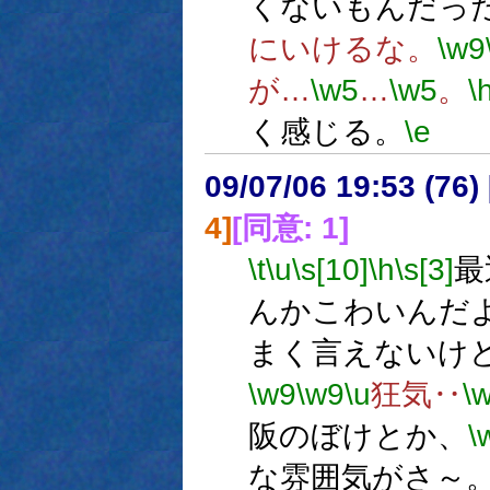
くないもんだっ
にいけるな。
\w9
が…
\w5
…
\w5
。
\
く感じる。
\e
09/07/06 19:53 (
4]
[同意: 1]
\t
\u
\s[10]
\h
\s[3]
最
んかこわいんだ
まく言えないけ
\w9
\w9
\u
狂気‥
\
阪のぼけとか、
\
な雰囲気がさ～