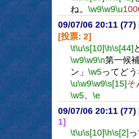
ね。
\w9
\w9
\u
10
09/07/06 20:11 (
[投票: 2]
\t
\u
\s[10]
\h
\s[44]
\w9
\w9
\n
第一候
ン」
\w5
ってどう
\u
\w9
\w9
\s[15]
そ
\w5
。
\e
09/07/06 20:11 (
1]
\t
\u
\s[10]
\h
\s[2]
っ