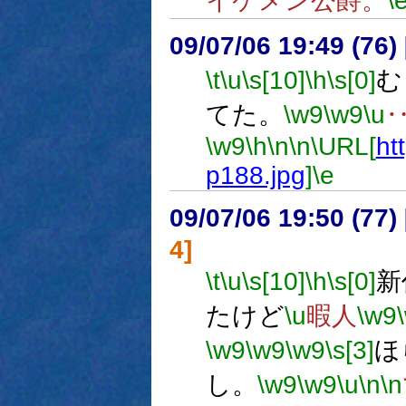
イケメン公爵。
\
09/07/06 19:49 (
\t
\u
\s[10]
\h
\s[0]
む
てた。
\w9
\w9
\u
\w9
\h
\n
\n
\URL[
ht
p188.jpg
]
\e
09/07/06 19:50 (
4]
\t
\u
\s[10]
\h
\s[0]
新
たけど
\u
暇人
\w9
\w9
\w9
\w9
\s[3]
ほ
し。
\w9
\w9
\u
\n
\n