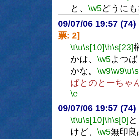
と、
\w5
どうにも
09/07/06 19:57 (
票: 2]
\t
\u
\s[10]
\h
\s[23]
かは、
\w5
よつば
かな。
\w9
\w9
\u
\s
ばとのとーちゃ
\e
09/07/06 19:57 (74
\t
\u
\s[10]
\h
\s[0]
と
けど、
\w5
無印良