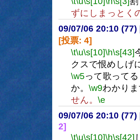
\t
\u
\s[10]
\h
\s[3]
割
ずにしまっとく
09/07/06 20:10 (
[投票: 4]
\t
\u
\s[10]
\h
\s[43]
クスで恨めしげ
\w5
って歌ってる
か。
\w9
わかりま
せん。
\e
09/07/06 20:10 (
2]
\t
\u
\s[10]
\h
\s[42]