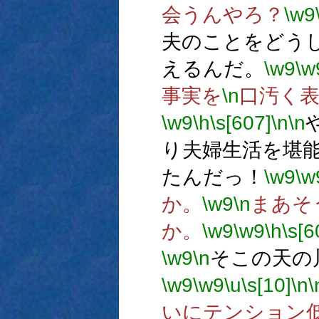
会うんやろ？
\w9
夫のことをどう
えるんだ。
\w9
\w
事実を
\n
口汚く
\w9
\h
\s[607]
\n
\n
り夫婦生活を堪
たんだっ！
\w9
\w
か。
\w9
\n
まあそ
か。
\w9
\w9
\h
\s[6
\w9
\n
そこの天の
\w9
\w9
\u
\s[10]
\n
\
いにテンション