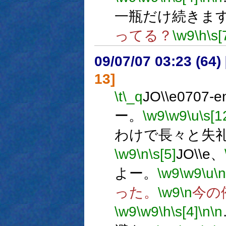
一瓶だけ続きま
ってる？
\w9
\h
\s[
09/07/07 03:23 (64
13]
\t
\_q
JO\\e0707-e
ー。
\w9
\w9
\u
\s[1
わけで長々と失
\w9
\n
\s[5]
JO\\e、
よー。
\w9
\w9
\u
\n
った。
\w9
\n
今の
\w9
\w9
\h
\s[4]
\n
\n