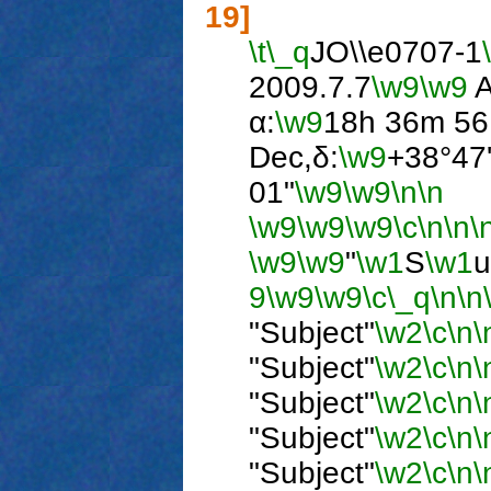
19]
\t
\_q
JO\\e0707-1
2009.7.7
\w9
\w9
A
α:
\w9
18h 36m 56
Dec,δ:
\w9
+38°47
01"
\w9
\w9
\n
\n
\w9
\w9
\w9
\c
\n
\n
\
\w9
\w9
"
\w1
S
\w1
u
9
\w9
\w9
\c
\_q
\n
\n
"Subject"
\w2
\c
\n
\
"Subject"
\w2
\c
\n
\
"Subject"
\w2
\c
\n
\
"Subject"
\w2
\c
\n
\
"Subject"
\w2
\c
\n
\