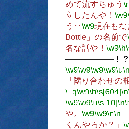
めて流すちゅう
\
立したんや！
\w9
う‥
\w9
現在もな
Bottle」の名前で
名な話や！
\w9
\h
――――――！
\w9
\w9
\w9
\w9
\u
\
「隣り合わせの
\_q
\w9
\h
\s[604]
\n
\w9
\w9
\u
\s[10]
\n
\
や。
\w9
\w9
\n
\n
くんやろか？」
\