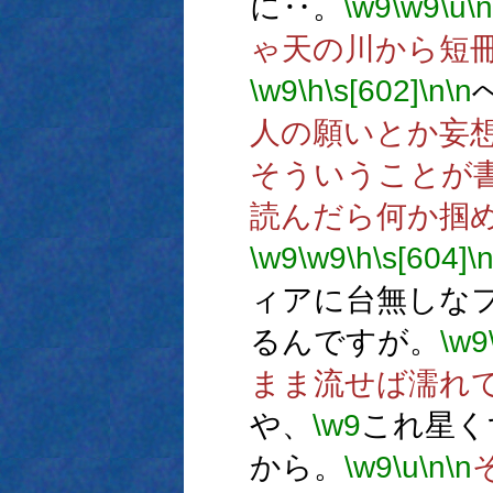
に‥。
\w9
\w9
\u
\n
ゃ天の川から短
\w9
\h
\s[602]
\n
\n
人の願いとか妄
そういうことが
読んだら何か掴
\w9
\w9
\h
\s[604]
\
ィアに台無しな
るんですが。
\w9
まま流せば濡れ
や、
\w9
これ星く
から。
\w9
\u
\n
\n