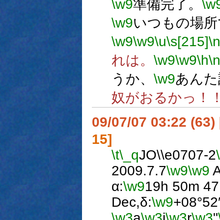
\w9
準備完了。
\w
\w9
いつもの場所
\w9
\w9
\u
\s[215]
\
れは。
\w9
\w9
\h
\
うか、
\w9
あんた
奴がおるかっ！
09/07/07 03:22 (63
15]
\t
\_q
JO\\e0707-2
2009.7.7
\w9
\w9
A
α:
\w9
19h 50m 47
Dec,δ:
\w9
+08°52
\w3
a
\w3
i
\w3
r
\w3
"