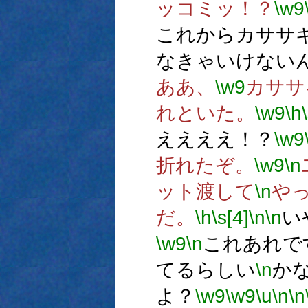
ッコミッ！？
\w9
これからカササ
なきゃいけない
ああ、
\w9
カササ
れといた。
\w9
\h
ええええ！？
\w9
折れたぞ。
\w9
\n
ット渡して
\n
や
だ。
\h
\s[4]
\n
\n
い
\w9
\n
これあれで
てるらしい
\n
か
よ？
\w9
\w9
\u
\n
\n