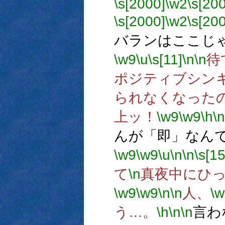
\s[2000]
\w2
\s[20
\s[2000]
\w2
\s[20
バランはここじ
\w9
\u
\s[11]
\n
\n
待
ポジティブシン
られなくなった
上ッ！
\w9
\w9
\h
\n
んが「即」なん
\w9
\w9
\u
\n
\n
\s[15
て
\n
真夜中にひ
\w9
\w9
\n
\n
人、
\w
う…。
\h
\n
\n
言わ