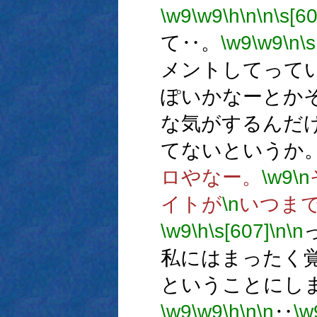
\w9
\w9
\h
\n
\n
\s[6
て‥。
\w9
\w9
\n
\
メントしてって
ぽいかなーとか
な気がするんだ
てないというか
ロやなー。
\w9
\n
イトが
\n
いつま
\w9
\h
\s[607]
\n
\n
私にはまったく
ということにし
\w9
\w9
\h
\n
\n
‥
\w