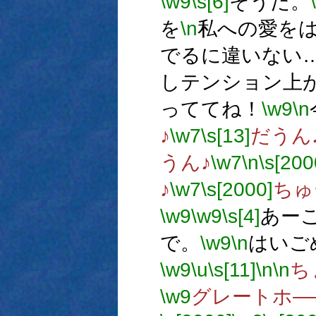
\w9
\s[6]
そうだ。
を
\n
私への愛を
でるに違いない
しテンション上
っててね！
\w9
\n
♪
\w7
\s[13]
だうん
うん♪
\w7
\n
\s[200
♪
\w7
\s[2000]
ちゅ
\w9
\w9
\s[4]
あー
で。
\w9
\n
はいご
\w9
\u
\s[11]
\n
\n
ち
\w9
グレートホ―