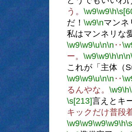
どうでもいいわ
う。
\w9
\w9
\h
\s[6
だ！
\w9
\n
マンネ
私はマンネリな
\w9
\w9
\u
\n
\n
‥
\w
ー。
\w9
\w9
\h
\n
\n
これが「主体（Su
\w9
\w9
\u
\n
\n
‥
\w
るんやな。
\w9
\h
\s[213]
言えとキ
キックだけ普段
\w9
\w9
\w9
\w9
\h
\