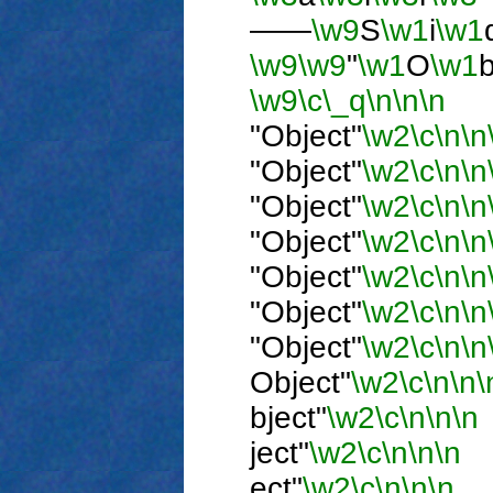
――
\w9
S
\w1
i
\w1
\w9
\w9
"
\w1
O
\w1
\w9
\c
\_q
\n
\n
\n
―
"Object"
\w2
\c
\n
\n
"Object"
\w2
\c
\n
\n
"Object"
\w2
\c
\n
\n
"Object"
\w2
\c
\n
\n
"Object"
\w2
\c
\n
\n
"Object"
\w2
\c
\n
\n
"Object"
\w2
\c
\n
\n
Object"
\w2
\c
\n
\n
\
bject"
\w2
\c
\n
\n
\n
ject"
\w2
\c
\n
\n
\n
ect"
\w2
\c
\n
\n
\n