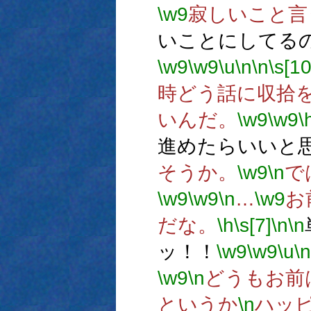
\w9
寂しいこと言
いことにしてる
\w9
\w9
\u
\n
\n
\s[10
時どう話に収拾
いんだ。
\w9
\w9
\
進めたらいいと
そうか。
\w9
\n
で
\w9
\w9
\n
…
\w9
お
だな。
\h
\s[7]
\n
\n
ッ！！
\w9
\w9
\u
\n
\w9
\n
どうもお前
というか
\n
ハッ