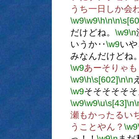
うち一日しか会
\w9
\w9
\h
\n
\n
\s[6
だけどね。
\w9
\n
いうか‥
\w9
いや
みなんだけどね
\w9
あーそりゃも
\w9
\h
\s[602]
\n
\n
\w9
そそそそそそ
\w9
\w9
\u
\s[43]
\n
\
瀬もかったるい
うことやん？
\w9
っ！！
\w9
\n
まだ