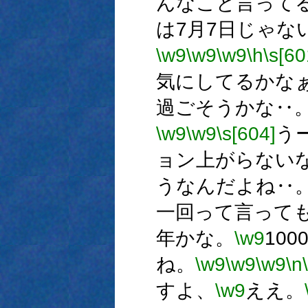
んなこと言って
は7月7日じゃな
\w9
\w9
\w9
\h
\s[60
気にしてるかな
過ごそうかな‥
\w9
\w9
\s[604]
う
ョン上がらない
うなんだよね‥
一回って言って
年かな。
\w9
10
ね。
\w9
\w9
\w9
\n
すよ、
\w9
ええ。