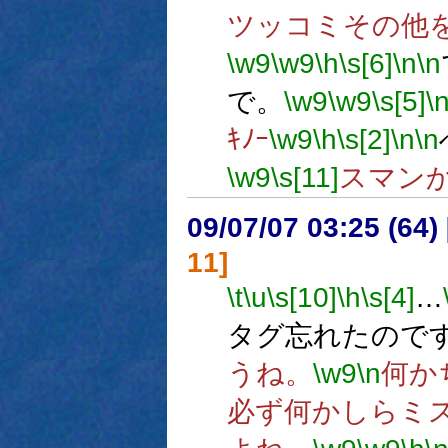
ツッコミその他
\w9
\w9
\h
\s[6]
\n
\n
で。
\w9
\w9
\s[5]
\
ｷﾉｰ
\w9
\h
\s[2]
\n
\n
\w9
\s[11]
スマン
09/07/07 03:25 (64
11]
\t
\u
\s[10]
\h
\s[4]
…
タグ忘れたので
うね。
\w9
\n
何か
必ず何かしらミ