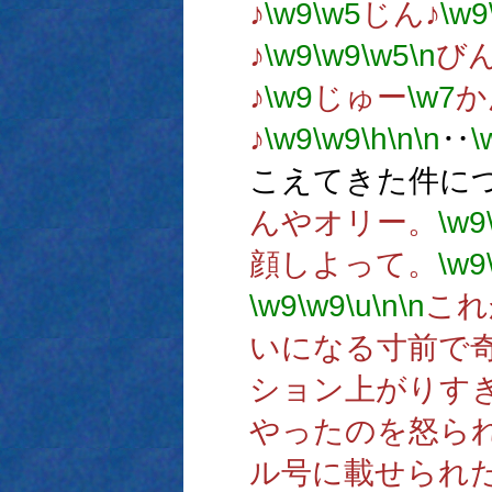
♪
\w9
\w5
じん♪
\w9
♪
\w9
\w9
\w5
\n
び
♪
\w9
じゅー
\w7
か
♪
\w9
\w9
\h
\n
\n
‥
\
こえてきた件に
んやオリー。
\w9
顔しよって。
\w9
\w9
\w9
\u
\n
\n
これ
いになる寸前で
ション上がりす
やったのを怒ら
ル号に載せられ