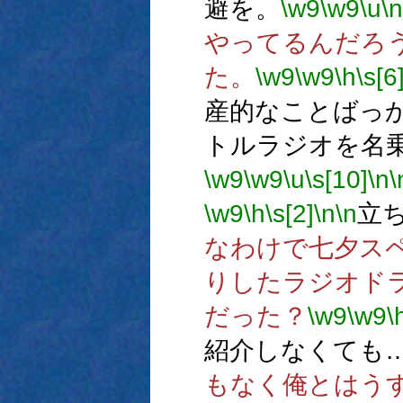
避を。
\w9
\w9
\u
\n
やってるんだろ
た。
\w9
\w9
\h
\s[6
産的なことばっ
トルラジオを名
\w9
\w9
\u
\s[10]
\n
\
\w9
\h
\s[2]
\n
\n
立
なわけで七夕ス
りしたラジオド
だった？
\w9
\w9
\
紹介しなくても
もなく俺とはう