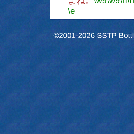
よね。
\w9
\w9
\h
\
\e
©2001-2026 SSTP Bottle 