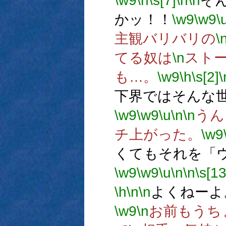
\w9
\h
\s[7]
\n
\n
そ
かッ！！
\w9
\w9
\
主観バリバリの
\
てる奴は
\n
スト
も…。
\w9
\h
\s[2]
\
下界ではそんな
\w9
\w9
\u
\n
\n
うん
チ上がった。
\w9
くてもそれを「
\w9
\w9
\u
\n
\n
\s[13
\h
\n
\n
よくねーよ
\w9
\n
お前もうちょ