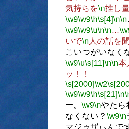
気持ちを
\n
推し
\w9
\w9
\h
\s[4]
\n
\n
\w9
\w9
\u
\n
\n
…
\w
いで
\n
人の話を
こいつがいなく
\w9
\u
\s[11]
\n
\n
本
ッ！！
\s[2000]
\w2
\s[20
\w9
\w9
\h
\s[21]
\n
\
ー。
\w9
\n
やたら
なくない？
\w9
\n
マジゥザぃんで