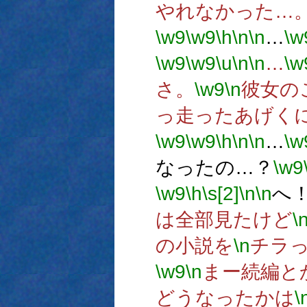
やれなかった…
\w9
\w9
\h
\n
\n
…
\w
\w9
\w9
\u
\n
\n
…
\w
さ。
\w9
\n
彼女の
っ走ったあげく
\w9
\w9
\h
\n
\n
…
\w
なったの…？
\w9
\w9
\h
\s[2]
\n
\n
へ
は全部見たけど
\
の小説を
\n
チラ
\w9
\n
まー続編と
どうなったかは
\