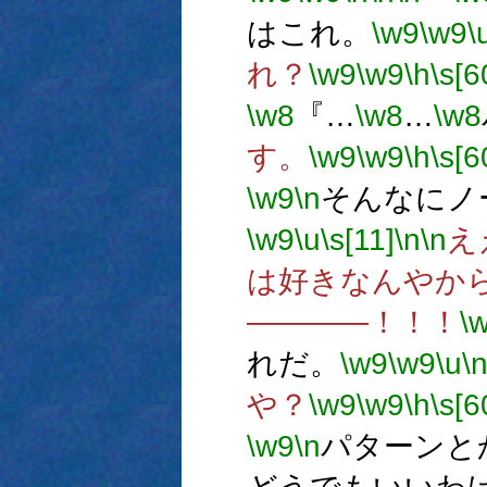
はこれ。
\w9
\w9
\
れ？
\w9
\w9
\h
\s[6
\w8
『…
\w8
…
\w8
す。
\w9
\w9
\h
\s[6
\w9
\n
そんなにノ
\w9
\u
\s[11]
\n
\n
え
は好きなんやか
――――！！！
\
れだ。
\w9
\w9
\u
\
や？
\w9
\w9
\h
\s[6
\w9
\n
パターンと