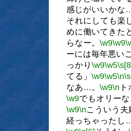
感じがいいかな
それにしても楽
めに働いてきた
らなー。
\w9
\w9
\
ーには毎年悪い
っかり
\w9
\w5
\s[8
てる」
\w9
\w5
\n
\s
なあ…。
\w9
\n
ト
\w9
でもオリーな
\w9
\n
こういう夫
経っちゃったし