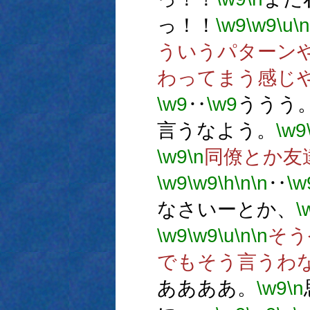
っ！！
\w9
\w9
\u
\n
ういうパターン
わってまう感じ
\w9
‥
\w9
ううう
言うなよう。
\w9
\w9
\n
同僚とか友
\w9
\w9
\h
\n
\n
‥
\w
なさいーとか、
\
\w9
\w9
\u
\n
\n
そう
でもそう言うわ
ああああ。
\w9
\n