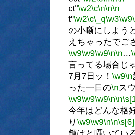
ct"
\w2
\c
\n
\n
\n
t"
\w2
\c
\_q
\w3
\w9
の小噺にしよう
えちゃったでご
\w9
\w9
\w9
\n
\n
…
言ってる場合じ
7月7日ッ！
\w9
\n
った一日の
\n
ス
\w9
\w9
\w9
\n
\n
\s[
今年はどんな格
り
\w9
\w9
\n
\n
\s[6]
輝けと囁いてい