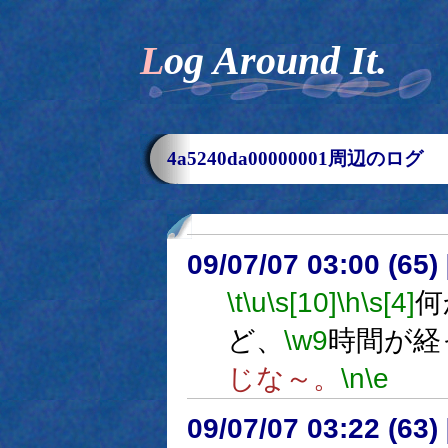
Log Around It.
4a5240da00000001周辺のログ
09/07/07 03:00 (65
\t
\u
\s[10]
\h
\s[4]
何
ど、
\w9
時間が経
じな～。
\n
\e
09/07/07 03:22 (63