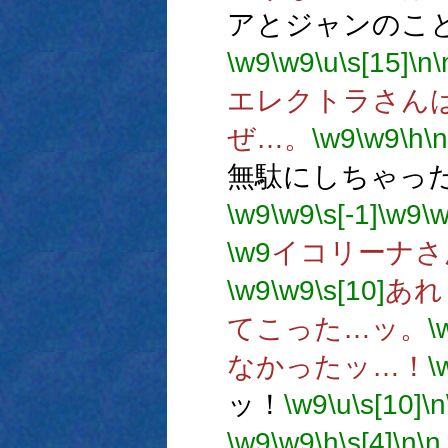
アとジャンのこ
\w9
\w9
\u
\s[15]
\n
\
エレクトラさん
ぜ…。
\w9
\w9
\h
\n
無駄にしちゃっ
\w9
\w9
\s[-1]
\w9
\
\w9
イコリーナさ
\w9
\w9
\s[10]
あれ
てこった…ッ。
\
なかったッ…！
\
ッ！
\w9
\u
\s[10]
\n
\w9
\w9
\h
\s[4]
\n
\n