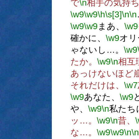
で
\n
相手の気持
\w9
\w9
\h
\s[3]
\n
\n
\w9
\w9
まあ、
\w9
確かに、
\w9
オリ
ゃないし…。
\w9
たか。
\w9
\n
相互
あっけないほど
それだけは、
\w7
\w9
あなた、
\w9
や、
\w9
\n
私たち
ッ…。
\w9
\n
昔、
な…。
\w9
\w9
\n
\n