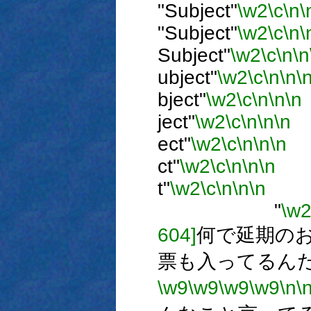
"Subject"
\w2
\c
\n
\
"Subject"
\w2
\c
\n
\
Subject"
\w2
\c
\n
\n
ubject"
\w2
\c
\n
\n
\
bject"
\w2
\c
\n
\n
\n
ject"
\w2
\c
\n
\n
\n
ect"
\w2
\c
\n
\n
\n
ct"
\w2
\c
\n
\n
\n
t"
\w2
\c
\n
\n
\n
"
\w
604]
何で延期の
票も入ってるん
\w9
\w9
\w9
\w9
\n
\