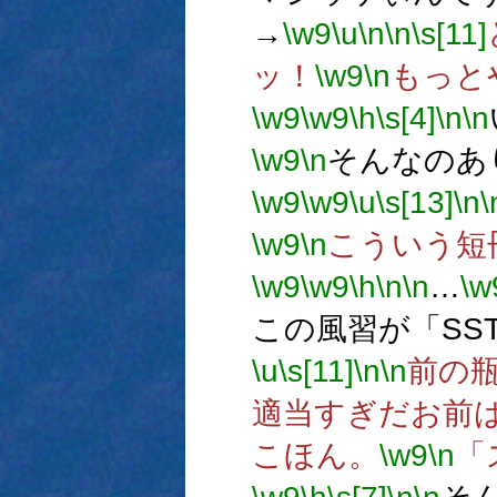
→
\w9
\u
\n
\n
\s[11]
ッ！
\w9
\n
もっと
\w9
\w9
\h
\s[4]
\n
\n
\w9
\n
そんなのあ
\w9
\w9
\u
\s[13]
\n
\
\w9
\n
こういう短
\w9
\w9
\h
\n
\n
…
\w
この風習が「SS
\u
\s[11]
\n
\n
前の
適当すぎだお前
こほん。
\w9
\n
「