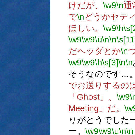
けだが、
\w9
\n
通
で
\n
どうかセテ
ほしい。
\w9
\h
\s[
\w9
\w9
\u
\n
\n
\s[11
だヘッダとか
\n
\w9
\w9
\h
\s[3]
\n
\n
そうなのです…
でお送りするの
「Ghost」、
\w9
\
Meeting」だ。
\w
りがとうでした
ー。
\w9
\w9
\u
\n
\n