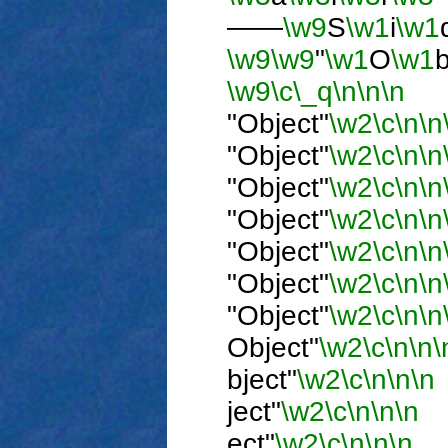
――
\w9
S
\w1
i
\w1
\w9
\w9
"
\w1
O
\w1
\w9
\c
\_q
\n
\n
\n
―
"Object"
\w2
\c
\n
\n
"Object"
\w2
\c
\n
\n
"Object"
\w2
\c
\n
\n
"Object"
\w2
\c
\n
\n
"Object"
\w2
\c
\n
\n
"Object"
\w2
\c
\n
\n
"Object"
\w2
\c
\n
\n
Object"
\w2
\c
\n
\n
\
bject"
\w2
\c
\n
\n
\n
ject"
\w2
\c
\n
\n
\n
ect"
\w2
\c
\n
\n
\n