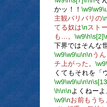
\w9
\h
\s[7]
\n
\n
そ
かッ！！
\w9
\w9
\
主観バリバリの
\
てる奴は
\n
スト
も…。
\w9
\h
\s[2]
\
下界ではそんな
\w9
\w9
\u
\n
\n
うん
チ上がった。
\w9
くてもそれを「
\w9
\w9
\u
\n
\n
\s[13
\h
\n
\n
よくねーよ
\w9
\n
お前もうちょ