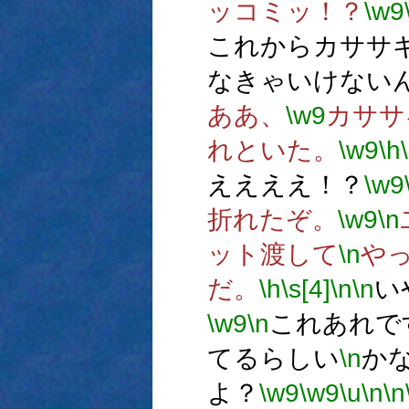
ッコミッ！？
\w9
これからカササ
なきゃいけない
ああ、
\w9
カササ
れといた。
\w9
\h
ええええ！？
\w9
折れたぞ。
\w9
\n
ット渡して
\n
や
だ。
\h
\s[4]
\n
\n
い
\w9
\n
これあれで
てるらしい
\n
か
よ？
\w9
\w9
\u
\n
\n