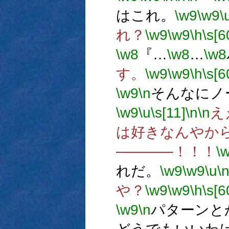
はこれ。
\w9
\w9
\
れ？
\w9
\w9
\h
\s[6
\w8
『…
\w8
…
\w8
す。
\w9
\w9
\h
\s[6
\w9
\n
そんなにノ
\w9
\u
\s[11]
\n
\n
え
は好きなんやか
――――！！！
\
れだ。
\w9
\w9
\u
\
や？
\w9
\w9
\h
\s[6
\w9
\n
パターンと