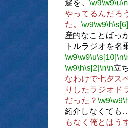
避を。
\w9
\w9
\u
\n
やってるんだろ
た。
\w9
\w9
\h
\s[6
産的なことばっ
トルラジオを名
\w9
\w9
\u
\s[10]
\n
\
\w9
\h
\s[2]
\n
\n
立
なわけで七夕ス
りしたラジオド
だった？
\w9
\w9
\
紹介しなくても
もなく俺とはう