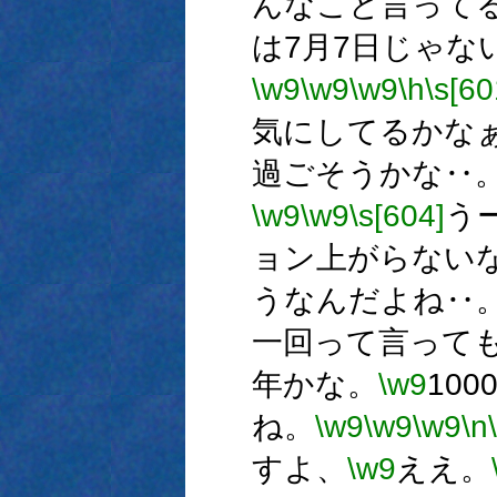
んなこと言って
は7月7日じゃな
\w9
\w9
\w9
\h
\s[60
気にしてるかな
過ごそうかな‥
\w9
\w9
\s[604]
う
ョン上がらない
うなんだよね‥
一回って言って
年かな。
\w9
10
ね。
\w9
\w9
\w9
\n
すよ、
\w9
ええ。