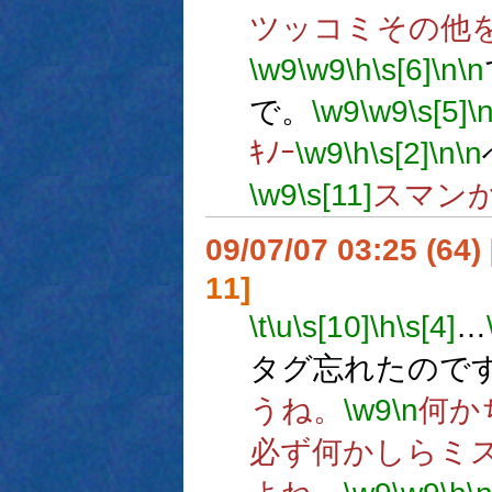
ツッコミその他
\w9
\w9
\h
\s[6]
\n
\n
で。
\w9
\w9
\s[5]
\
ｷﾉｰ
\w9
\h
\s[2]
\n
\n
\w9
\s[11]
スマン
09/07/07 03:25 (64
11]
\t
\u
\s[10]
\h
\s[4]
…
タグ忘れたので
うね。
\w9
\n
何か
必ず何かしらミ