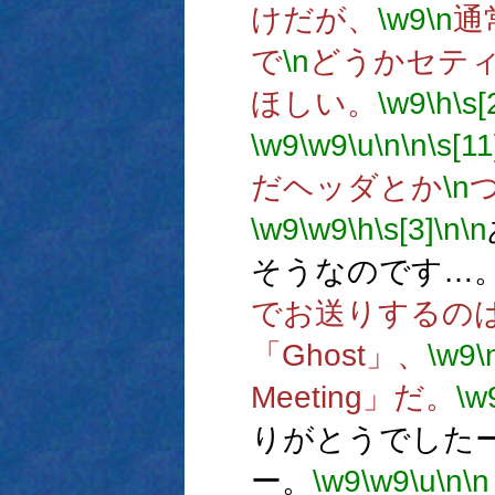
けだが、
\w9
\n
通
で
\n
どうかセテ
ほしい。
\w9
\h
\s[
\w9
\w9
\u
\n
\n
\s[11
だヘッダとか
\n
\w9
\w9
\h
\s[3]
\n
\n
そうなのです…
でお送りするの
「Ghost」、
\w9
\
Meeting」だ。
\w
りがとうでした
ー。
\w9
\w9
\u
\n
\n