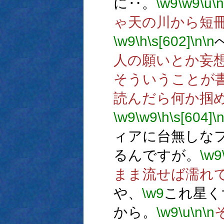
に‥。
\w9
\w9
\u
\n
ゃ天の川から短
\w9
\h
\s[602]
\n
\n
人の願いとか妄
そういうことが
読んだら何か掴
\w9
\w9
\h
\s[604]
\
ィアに台無しな
るんですが。
\w9
まま流せば濡れ
や、
\w9
これ星く
から。
\w9
\u
\n
\n