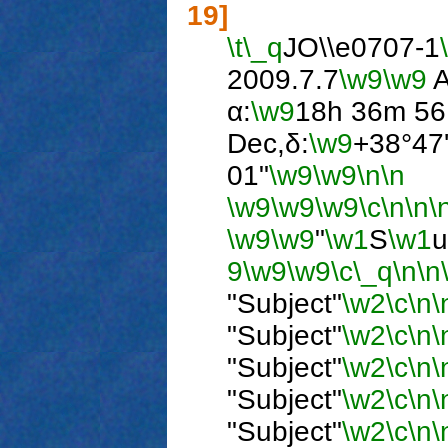
19]
\t
\_q
JO\\e0707-1
2009.7.7
\w9
\w9
A
α:
\w9
18h 36m 56
Dec,δ:
\w9
+38°47
01"
\w9
\w9
\n
\n
\w9
\w9
\w9
\c
\n
\n
\
\w9
\w9
"
\w1
S
\w1
u
9
\w9
\w9
\c
\_q
\n
\n
"Subject"
\w2
\c
\n
\
"Subject"
\w2
\c
\n
\
"Subject"
\w2
\c
\n
\
"Subject"
\w2
\c
\n
\
"Subject"
\w2
\c
\n
\