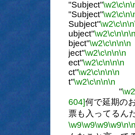
"Subject"
\w2
\c
\n
\
"Subject"
\w2
\c
\n
\
Subject"
\w2
\c
\n
\n
ubject"
\w2
\c
\n
\n
\
bject"
\w2
\c
\n
\n
\n
ject"
\w2
\c
\n
\n
\n
ect"
\w2
\c
\n
\n
\n
ct"
\w2
\c
\n
\n
\n
t"
\w2
\c
\n
\n
\n
"
\w
604]
何で延期の
票も入ってるん
\w9
\w9
\w9
\w9
\n
\