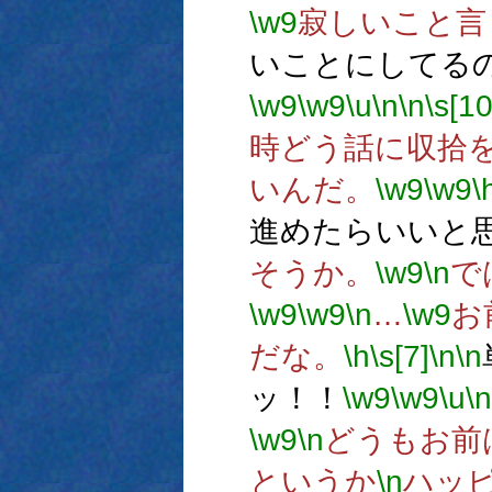
\w9
寂しいこと言
いことにしてる
\w9
\w9
\u
\n
\n
\s[10
時どう話に収拾
いんだ。
\w9
\w9
\
進めたらいいと
そうか。
\w9
\n
で
\w9
\w9
\n
…
\w9
お
だな。
\h
\s[7]
\n
\n
ッ！！
\w9
\w9
\u
\n
\w9
\n
どうもお前
というか
\n
ハッ