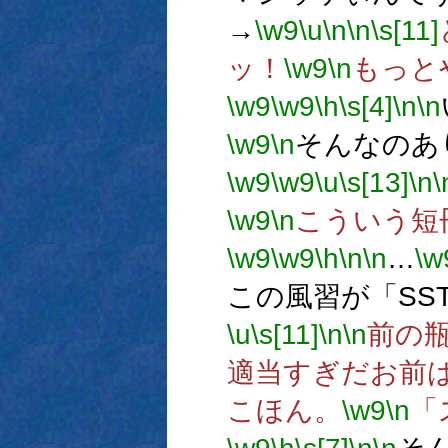
→
\w9
\u
\n
\n
\s[11]
ッ！
\w9
\n
もっと
\w9
\w9
\h
\s[4]
\n
\n
\w9
\n
そんなのあ
\w9
\w9
\u
\s[13]
\n
\
\w9
\n
こういう短
\w9
\w9
\h
\n
\n
…
\w
この風習が「SS
\u
\s[11]
\n
\n
前の
適当すぎだお前
こほん。
\w9
\n
「