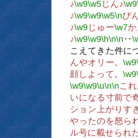
♪
\w9
\w5
じん♪
\w9
♪
\w9
\w9
\w5
\n
び
♪
\w9
じゅー
\w7
か
♪
\w9
\w9
\h
\n
\n
‥
\
こえてきた件に
んやオリー。
\w9
顔しよって。
\w9
\w9
\w9
\u
\n
\n
これ
いになる寸前で
ション上がりす
やったのを怒ら
ル号に載せられ