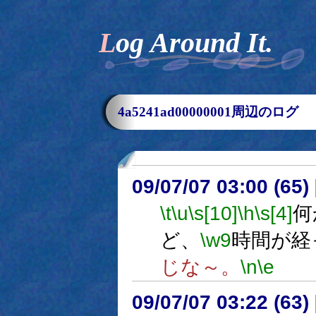
Log Around It.
4a5241ad00000001周辺のログ
09/07/07 03:00 (65
\t
\u
\s[10]
\h
\s[4]
何
ど、
\w9
時間が経
じな～。
\n
\e
09/07/07 03:22 (63