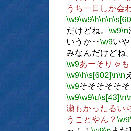
うち一日しか会
\w9
\w9
\h
\n
\n
\s[6
だけどね。
\w9
\n
いうか‥
\w9
いや
みなんだけどね
\w9
あーそりゃも
\w9
\h
\s[602]
\n
\n
\w9
そそそそそそ
\w9
\w9
\u
\s[43]
\n
\
瀬もかったるい
うことやん？
\w9
っ！！
\w9
\n
まだ