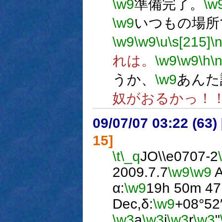
\w9
準備完了。
\w
\w9
いつもの場所
\w9
\w9
\u
\s[215]
\
れは。
\w9
\w9
\h
\
うか、
\w9
あんた
奴がおるかっ！
09/07/07 03:22 (63
15]
\t
\_q
JO\\e0707-2
2009.7.7
\w9
\w9
A
α:
\w9
19h 50m 47
Dec,δ:
\w9
+08°52
\w3
a
\w3
i
\w3
r
\w3
"