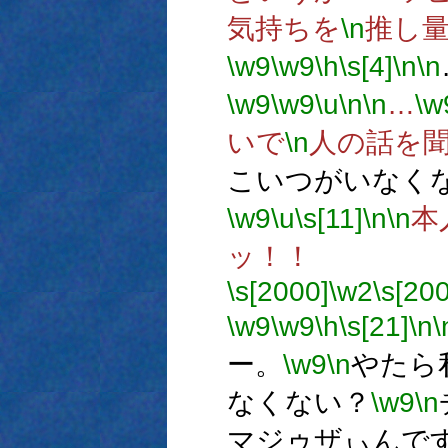
気持ちを
\n
推し
\w9
\w9
\h
\s[4]
\n
\n
\w9
\w9
\u
\n
\n
…
\w
いで
\n
人の話を
こいつがいなく
\w9
\u
\s[11]
\n
\n
本
ッ！！
\s[2000]
\w2
\s[20
\w9
\w9
\h
\s[21]
\n
\
ー。
\w9
\n
やたら
なくない？
\w9
\n
マジゥザぃんで