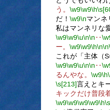
どうでもいいわ
う。
\w9
\w9
\h
\s[6
だ！
\w9
\n
マンネ
私はマンネリな
\w9
\w9
\u
\n
\n
‥
\w
ー。
\w9
\w9
\h
\n
\n
これが「主体（Su
\w9
\w9
\u
\n
\n
‥
\w
るんやな。
\w9
\h
\s[213]
言えとキ
キックだけ普段
\w9
\w9
\w9
\w9
\h
\