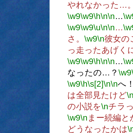
やれなかった…
\w9
\w9
\h
\n
\n
…
\w
\w9
\w9
\u
\n
\n
…
\w
さ。
\w9
\n
彼女の
っ走ったあげく
\w9
\w9
\h
\n
\n
…
\w
なったの…？
\w9
\w9
\h
\s[2]
\n
\n
へ
は全部見たけど
\
の小説を
\n
チラ
\w9
\n
まー続編と
どうなったかは
\