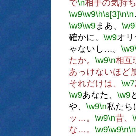
で
\n
相手の気持
\w9
\w9
\h
\s[3]
\n
\n
\w9
\w9
まあ、
\w9
確かに、
\w9
オリ
ゃないし…。
\w9
たか。
\w9
\n
相互
あっけないほど
それだけは、
\w7
\w9
あなた、
\w9
や、
\w9
\n
私たち
ッ…。
\w9
\n
昔、
な…。
\w9
\w9
\n
\n