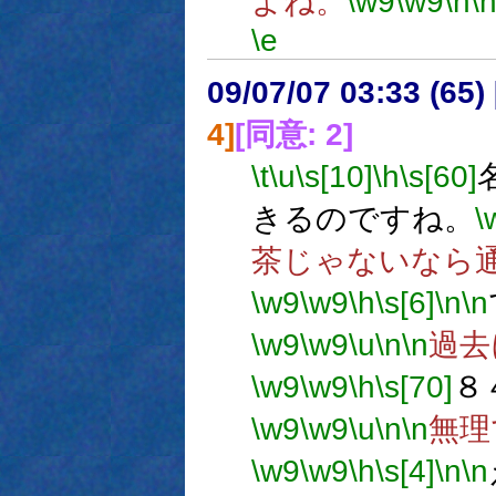
よね。
\w9
\w9
\h
\
\e
09/07/07 03:33 (
4]
[同意: 2]
\t
\u
\s[10]
\h
\s[60]
きるのですね。
\
茶じゃないなら
\w9
\w9
\h
\s[6]
\n
\n
\w9
\w9
\u
\n
\n
過去
\w9
\w9
\h
\s[70]
８
\w9
\w9
\u
\n
\n
無理
\w9
\w9
\h
\s[4]
\n
\n