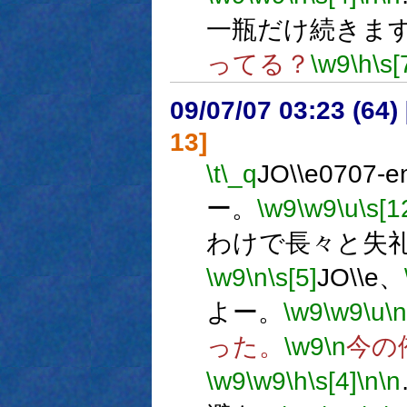
一瓶だけ続きま
ってる？
\w9
\h
\s[
09/07/07 03:23 (64
13]
\t
\_q
JO\\e0707-e
ー。
\w9
\w9
\u
\s[1
わけで長々と失
\w9
\n
\s[5]
JO\\e、
よー。
\w9
\w9
\u
\n
った。
\w9
\n
今の
\w9
\w9
\h
\s[4]
\n
\n