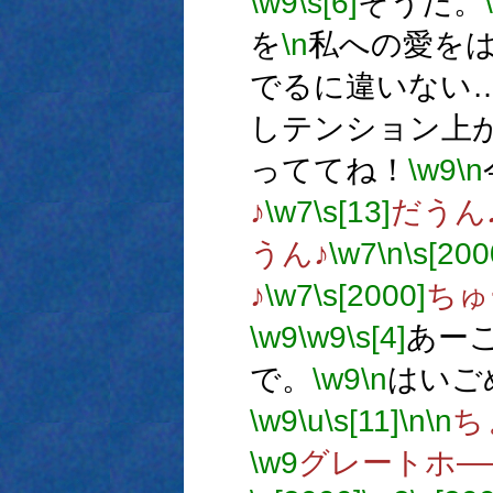
\w9
\s[6]
そうだ。
を
\n
私への愛を
でるに違いない
しテンション上
っててね！
\w9
\n
♪
\w7
\s[13]
だうん
うん♪
\w7
\n
\s[200
♪
\w7
\s[2000]
ちゅ
\w9
\w9
\s[4]
あー
で。
\w9
\n
はいご
\w9
\u
\s[11]
\n
\n
ち
\w9
グレートホ―