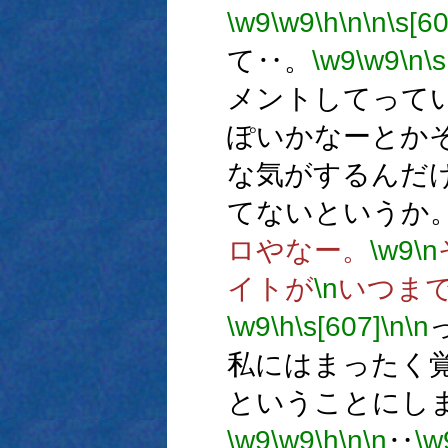
\w9
\w9
\h
\n
\n
\s[6
て‥。
\w9
\w9
\n
\
メントしてって
ぽいかなーとか
な気がするんだ
てないというか
ロやなー。
\w9
\n
イトが
\n
いつま
\w9
\h
\s[607]
\n
\n
私にはまったく
ということにし
\w9
\w9
\h
\n
\n
‥
\w