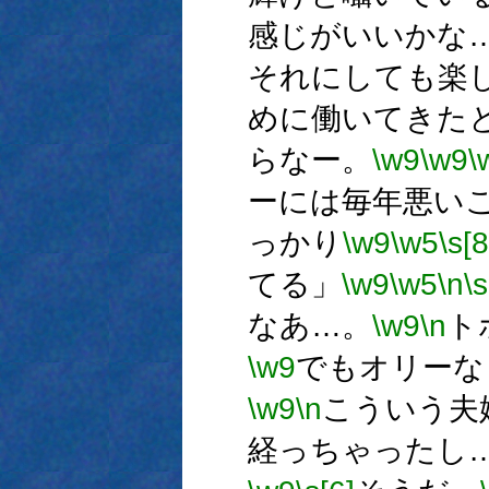
感じがいいかな
それにしても楽
めに働いてきた
らなー。
\w9
\w9
\
ーには毎年悪い
っかり
\w9
\w5
\s[8
てる」
\w9
\w5
\n
\s
なあ…。
\w9
\n
ト
\w9
でもオリーな
\w9
\n
こういう夫
経っちゃったし