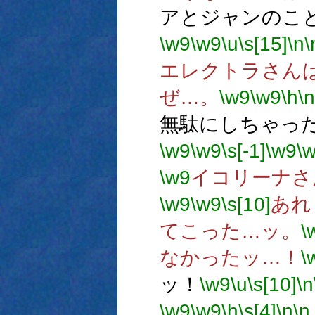
アとジャンのこ
\w9
\w9
\u
\s[15]
\n
\
エレクトラさん
ぜ…。
\w9
\w9
\h
\n
無駄にしちゃっ
\w9
\w9
\s[-1]
\w9
\
\w9
イコリーナさ
\w9
\w9
\s[10]
あれ
てこった…ッ。
\
なかったッ…！
\
ッ！
\w9
\u
\s[10]
\n
\w9
\w9
\h
\s[4]
\n
\n