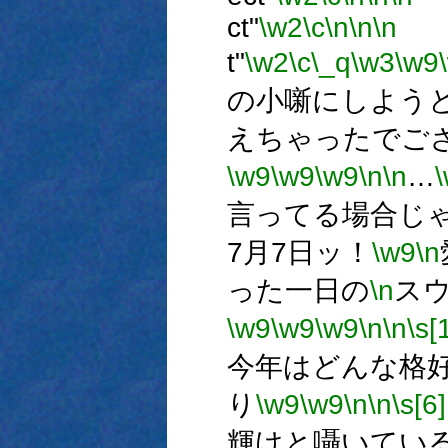
ct"
\w2
\c
\n
\n
\n
t"
\w2
\c
\_q
\w3
\w9
の小噺にしよう
えちゃったでご
\w9
\w9
\w9
\n
\n
…
言ってる場合じ
7月7日ッ！
\w9
\n
った一日の
\n
ス
\w9
\w9
\w9
\n
\n
\s[
今年はどんな格
り
\w9
\w9
\n
\n
\s[6]
輝けと囁いてい