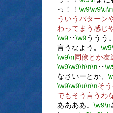
っ！！
\w9
\w9
\u
\n
ういうパターン
わってまう感じ
\w9
‥
\w9
ううう
言うなよう。
\w9
\w9
\n
同僚とか友
\w9
\w9
\h
\n
\n
‥
\w
なさいーとか、
\
\w9
\w9
\u
\n
\n
そう
でもそう言うわ
ああああ。
\w9
\n