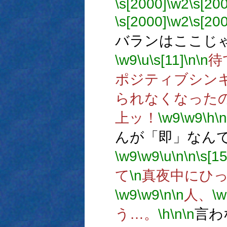
\s[2000]
\w2
\s[20
\s[2000]
\w2
\s[20
バランはここじ
\w9
\u
\s[11]
\n
\n
待
ポジティブシン
られなくなった
上ッ！
\w9
\w9
\h
\n
んが「即」なん
\w9
\w9
\u
\n
\n
\s[15
て
\n
真夜中にひ
\w9
\w9
\n
\n
人、
\w
う…。
\h
\n
\n
言わ