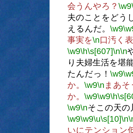
会うんやろ？
\w9
夫のことをどう
えるんだ。
\w9
\w
事実を
\n
口汚く
\w9
\h
\s[607]
\n
\n
り夫婦生活を堪
たんだっ！
\w9
\w
か。
\w9
\n
まあそ
か。
\w9
\w9
\h
\s[6
\w9
\n
そこの天の
\w9
\w9
\u
\s[10]
\n
\
いにテンション