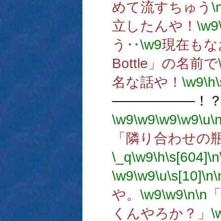
めて流すちゅう
\
立したんや！
\w9
う‥
\w9
現在もな
Bottle」の名前で
名な話や！
\w9
\h
――――――！
\w9
\w9
\w9
\w9
\u
\
「隣り合わせの
\_q
\w9
\h
\s[604]
\n
\w9
\w9
\u
\s[10]
\n
\
や。
\w9
\w9
\n
\n
くんやろか？」
\