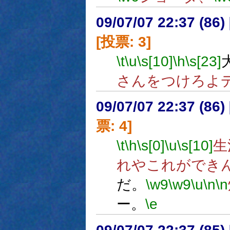
09/07/07 22:37 (
[投票: 3]
\t
\u
\s[10]
\h
\s[23]
さんをつけろよ
09/07/07 22:37 (
票: 4]
\t
\h
\s[0]
\u
\s[10]
生
れやこれができ
だ。
\w9
\w9
\u
\n
\n
ー。
\e