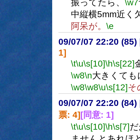
振ってたら、
\w7
中縦横5mm近く
阿呆が。
\e
09/07/07 22:20 (
1]
\t
\u
\s[10]
\h
\s[22]
\w8
\n
大きくても
\w8
\w8
\u
\s[12]
そ
09/07/07 22:20 (
票: 4]
[同意: 1]
\t
\u
\s[10]
\h
\s[7]
だ
ませんとあれほ