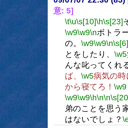
意: 5]
\t
\u
\s[10]
\h
\s[23]
\w9
\w9
\n
ボトラ
の。
\w9
\w9
\n
\s[6
とをしたり、
\w5
んな叱ってくれ
ば、
\w5
病気の時
から寝てろ！
\w9
\w9
\w9
\h
\n
\n
\s[20
弟のことを思う
はないでしょ？
\