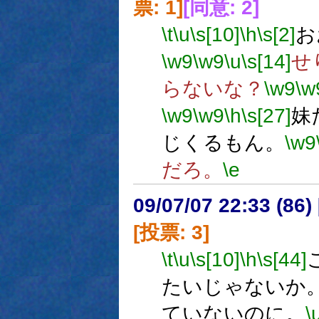
票: 1]
[同意: 2]
\t
\u
\s[10]
\h
\s[2]
お
\w9
\w9
\u
\s[14]
せ
らないな？
\w9
\w
\w9
\w9
\h
\s[27]
妹
じくるもん。
\w9
だろ。
\e
09/07/07 22:33 (
[投票: 3]
\t
\u
\s[10]
\h
\s[44]
たいじゃないか
ていないのに。
\