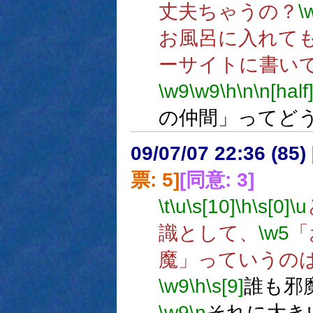
丈夫ちゃうの？
\
お風呂に入れて
ーサイトに書い
\w9
\w9
\h
\n
\n[half
の仲間」ってど
09/07/07 22:36 (
票: 5]
[同意: 3]
\t
\u
\s[10]
\h
\s[0]
\u
識として、
\w5
「
魔」っていうの
\w9
\h
\s[9]
誰も邪
\w9
\n
それに大き