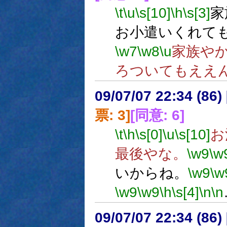
\t
\u
\s[10]
\h
\s[3]
家
お小遣いくれて
\w7
\w8
\u
家族や
ろついてもええ
09/07/07 22:34 (
票: 3]
[同意: 6]
\t
\h
\s[0]
\u
\s[10]
お
最後やな。
\w9
\w
いからね。
\w9
\w
\w9
\w9
\h
\s[4]
\n
\n
09/07/07 22:34 (