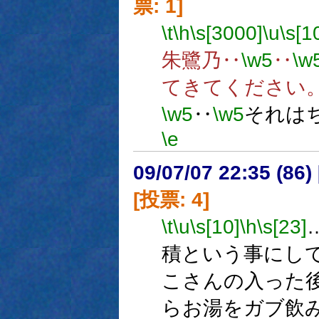
票: 1]
\t
\h
\s[3000]
\u
\s[1
朱鷺乃‥
\w5
‥
\w
てきてください
\w5
‥
\w5
それは
\e
09/07/07 22:35 (
[投票: 4]
\t
\u
\s[10]
\h
\s[23]
積という事にし
こさんの入った
らお湯をガブ飲み