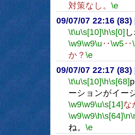
対策なし。
\e
09/07/07 22:16 (
\t
\u
\s[10]
\h
\s[0]
し
\w9
\w9
\u
‥
\w5
‥
か？
\e
09/07/07 22:17 (
\t
\u
\s[10]
\h
\s[68]
ーションがイー
\w9
\w9
\u
\s[14]
な
\w9
\w9
\h
\s[64]
\n
\
ね。
\e