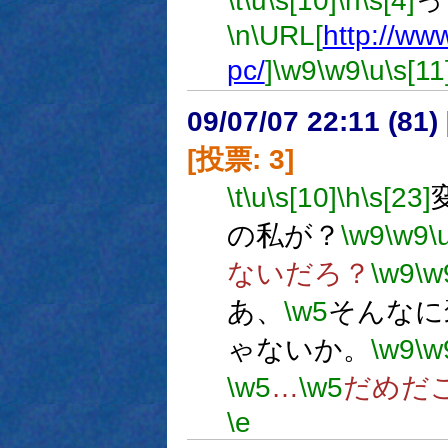
\t
\u
\s[10]
\h
\s[4]
っ
\n
\URL[
http://ww
pc/
]
\w9
\w9
\u
\s[11
09/07/07 22:11 (
[投票: 3]
\t
\u
\s[10]
\h
\s[23]
の私が？
\w9
\w9
\
ないだろ？
\w9
\w
あ、
\w5
そんなに
ゃないか。
\w9
\w
\w5
…
\w5
だめだ
\e