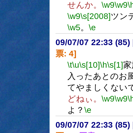
せんか。
\w9
\w9
\
\w9
\s[2008]
ツン
\w5
。
\e
09/07/07 22:33 (
票: 4]
\t
\u
\s[10]
\h
\s[1]
家
入ったあとのお
てやましくない
どねぃ。
\w9
\w9
\
よ？
\e
09/07/07 22:33 (