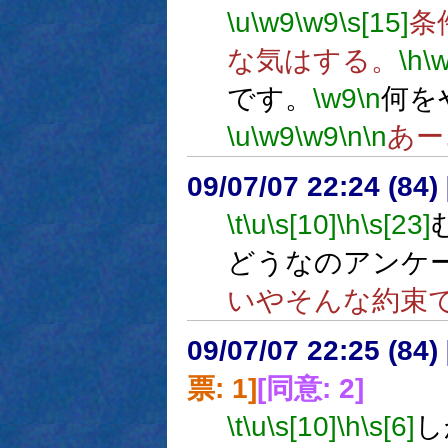
\u
\w9
\w9
\s[15]
条
な気はする。
\h
\
です。
\w9
\n
何を
\u
\w9
\w9
\n
\n
あー
09/07/07 22:24 (84
\t
\u
\s[10]
\h
\s[23]
どうなのアンケ
いやそんな約束
09/07/07 22:25 (
票: 1]
[同意: 2]
\t
\u
\s[10]
\h
\s[6]
し