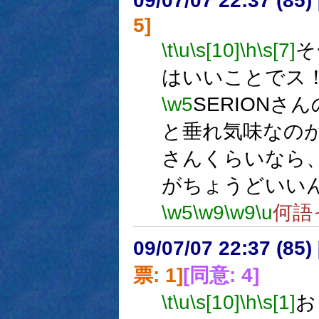
09/07/07 22:37 (
5]
\t
\u
\s[10]
\h
\s[7]
そ
はいいことでス
\w5
SERIONさ
と垂れ気味なの
さんくらいなら
がちょうどいい
\w5
\w9
\w9
\u
何語
09/07/07 22:37 (
票: 1]
[同意: 4]
\t
\u
\s[10]
\h
\s[1]
お