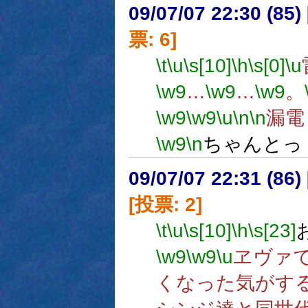
09/07/07 22:30 (
票: 6]
\t
\u
\s[10]
\h
\s[0]
\u
\w9
…
\w9
…
\w9
。
\w9
\w9
\u
\n
\n
漏電
\w9
\n
ちゃんとっ
09/07/07 22:31 (
[投票: 2]
\t
\u
\s[10]
\h
\s[23]
\w9
\w9
\u
ヱヴァ
くなった気がす