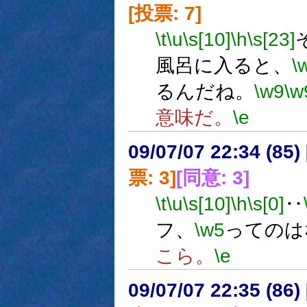
[投票: 7]
\t
\u
\s[10]
\h
\s[23]
風呂に入ると、
\
るんだね。
\w9
\w
意味だ。
\e
09/07/07 22:34 (
票: 3]
[同意: 3]
\t
\u
\s[10]
\h
\s[0]
‥
フ、
\w5
ってのは
こら。
\e
09/07/07 22:35 (