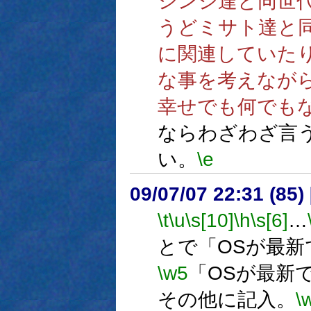
シンジ達と同世
うどミサト達と
に関連していた
な事を考えなが
幸せでも何でも
ならわざわざ言
い。
\e
09/07/07 22:31 (85
\t
\u
\s[10]
\h
\s[6]
…
とで「OSが最
\w5
「OSが最新
その他に記入。
\