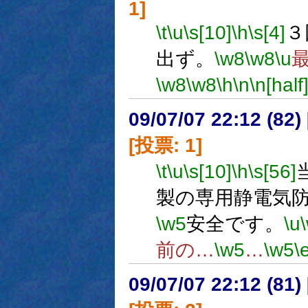
1]
\t
\u
\s[10]
\h
\s[4]
３
出ず。
\w8
\w8
\u
\w8
\w8
\h
\n
\n[half
09/07/07 22:12 (
[投票: 1]
\t
\u
\s[10]
\h
\s[56]
製の専用静電気
\w5
安全です。
\u
前の…
\w5
…
\w5
\
09/07/07 22:12 (