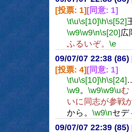
[投票: 1]
[同意: 1]
\t
\u
\s[10]
\h
\s[52]
\w9
\w9
\n
\s[20]
広
ふるいぞ。
\e
09/07/07 22:38 (
[投票: 4]
[同意: 1]
\t
\u
\s[10]
\h
\s[24]
\w9
。
\w9
\w9
\u
む
いに同志が参戦
から。
\w9
\n
セデ
09/07/07 22:39 (