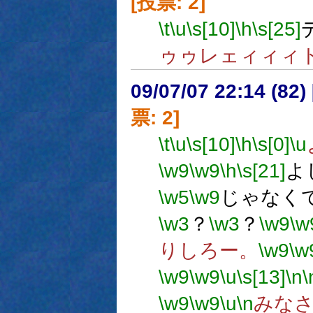
[投票: 2]
\t
\u
\s[10]
\h
\s[25]
ゥゥレェィィィ
09/07/07 22:14 (
票: 2]
\t
\u
\s[10]
\h
\s[0]
\u
\w9
\w9
\h
\s[21]
よ
\w5
\w9
じゃなく
\w3
？
\w3
？
\w9
\w
りしろー。
\w9
\w
\w9
\w9
\u
\s[13]
\n
\
\w9
\w9
\u
\n
みな