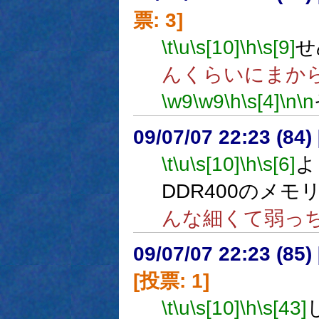
票: 3]
\t
\u
\s[10]
\h
\s[9]
せ
んくらいにまか
\w9
\w9
\h
\s[4]
\n
\n
09/07/07 22:23 (84
\t
\u
\s[10]
\h
\s[6]
よ
DDR400のメモ
んな細くて弱っ
09/07/07 22:23 (
[投票: 1]
\t
\u
\s[10]
\h
\s[43]