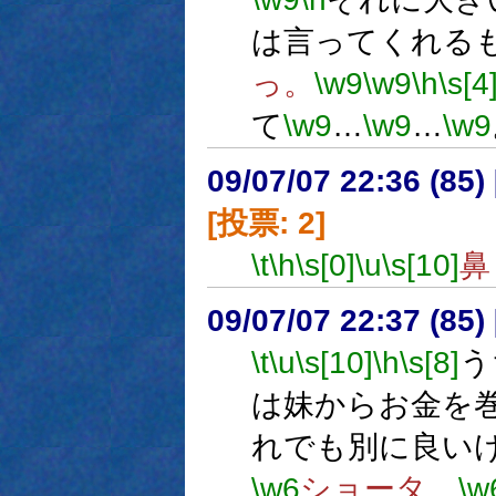
は言ってくれる
っ。
\w9
\w9
\h
\s[4
て
\w9
…
\w9
…
\w9
09/07/07 22:36 (85
[投票: 2]
\t
\h
\s[0]
\u
\s[10]
鼻
09/07/07 22:37 (85
\t
\u
\s[10]
\h
\s[8]
う
は妹からお金を
れでも別に良い
\w6
ショータ、
\w