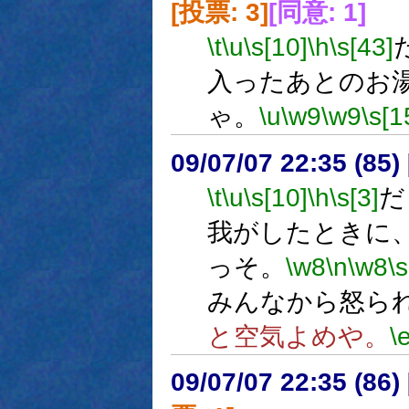
[投票: 3]
[同意: 1]
\t
\u
\s[10]
\h
\s[43]
入ったあとのお
ゃ。
\u
\w9
\w9
\s[1
09/07/07 22:35 (85
\t
\u
\s[10]
\h
\s[3]
だ
我がしたときに
っそ。
\w8
\n
\w8
\s
みんなから怒ら
と空気よめや。
\
09/07/07 22:35 (