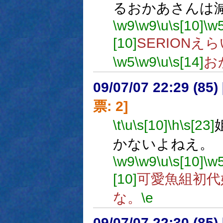
るおかあさんは
\w9
\w9
\u
\s[10]
\w
[10]
SERIONえ
\w5
\w9
\u
\s[14]
お
09/07/07 22:29 (
票: 2]
\t
\u
\s[10]
\h
\s[23]
かないよねえ。
\w9
\w9
\u
\s[10]
\w
[10]
可愛魚組初代
な。
\e
09/07/07 22:30 (