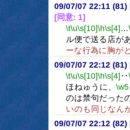
09/07/07 22:11 (81
[同意: 1]
\t
\u
\s[10]
\h
\s[4]
…
ル便で送る店が
ーな行為に胸が
09/07/07 22:12 (
\t
\u
\s[10]
\h
\s[4]
‥
ほねゅうに、
\w5
のは禁句だった
いのも同じなん
09/07/07 22:12 (