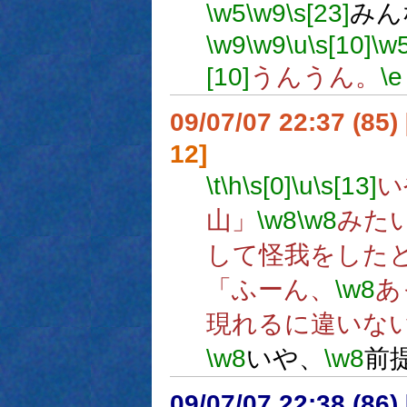
\w5
\w9
\s[23]
みん
\w9
\w9
\u
\s[10]
\w
[10]
うんうん。
\e
09/07/07 22:37 (
12]
\t
\h
\s[0]
\u
\s[13]
い
山」
\w8
\w8
みた
して怪我をした
「ふーん、
\w8
あ
現れるに違いな
\w8
いや、
\w8
前
09/07/07 22:38 (