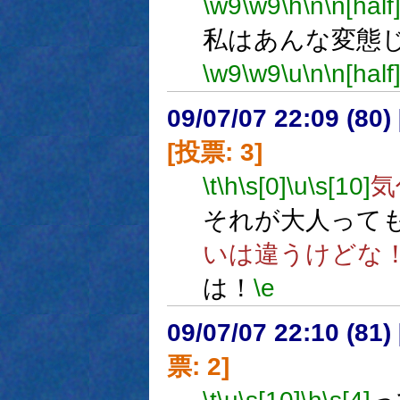
\w9
\w9
\h
\n
\n[half
私はあんな変態
\w9
\w9
\u
\n
\n[half
09/07/07 22:09 (80
[投票: 3]
\t
\h
\s[0]
\u
\s[10]
気
それが大人って
いは違うけどな
は！
\e
09/07/07 22:10 (
票: 2]