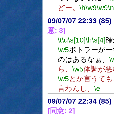
どー。
\h
\w9
\w9
\n
09/07/07 22:33 (
意: 3]
\t
\u
\s[10]
\h
\s[4]
確
\w5
ボトラーが一
のはあるなぁ。
\
ら、
\w5
体調が悪
\w5
とか言うても
言わんし。
\e
09/07/07 22:34 (85
[同意: 2]