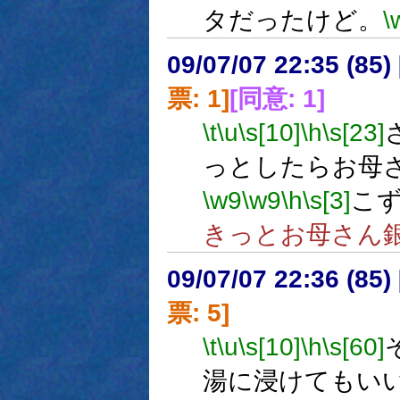
タだったけど。
\
09/07/07 22:35 (
票: 1]
[同意: 1]
\t
\u
\s[10]
\h
\s[23]
っとしたらお母
\w9
\w9
\h
\s[3]
こ
きっとお母さん
09/07/07 22:36 (
票: 5]
\t
\u
\s[10]
\h
\s[60]
湯に浸けてもい