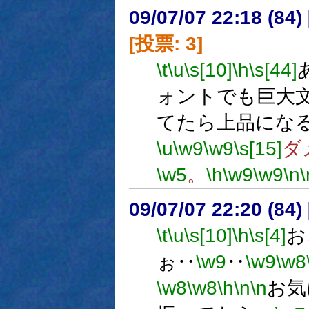
09/07/07 22:18 (
[投票: 3]
\t
\u
\s[10]
\h
\s[44]
ォントでも巨大
てたら上品にな
\u
\w9
\w9
\s[15]
ダ
\w5
。
\h
\w9
\w9
\n
\
09/07/07 22:20 (84
\t
\u
\s[10]
\h
\s[4]
お
ぉ‥
\w9
‥
\w9
\w8
\w8
\w8
\h
\n
\n
お気