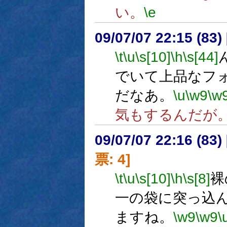
い。
\e
09/07/07 22:15 (
\t
\u
\s[10]
\h
\s[44]
でいて上品なフ
だなあ。
\u
\w9
\w
気もするんだが
09/07/07 22:16 (
票: 4]
\t
\u
\s[10]
\h
\s[8]
裸
一の袋に突っ込
ますね。
\w9
\w9
\