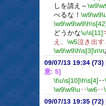
しを請え～
\w9
\w
べるな！
\w9
\w9
\
\w9
\w9
\w9
\h
\s[42
どうかな
\u
\s[11]
え、
\w5
泣き出す
\w9
\w9
\h
\s[3]
\n
\n
09/07/13 19:34 (
意: 5]
\t
\u
\s[10]
\h
\s[4]
‥
\w9
\w9
\u
‥
\w6
‥
09/07/13 19:35 (