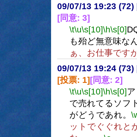
09/07/13 19:23 (
[同意: 3]
\t
\u
\s[10]
\h
\s[0]
D
も殆ど無意味な
ぁ、お仕事です
09/07/13 19:24 (
[投票: 1]
[同意: 2]
\t
\u
\s[10]
\h
\s[0]
ア
で売れてるソフ
がどうであれ。
\
ットでぐぐれと