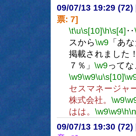
09/07/13 19:29 (
票: 7]
\t
\u
\s[10]
\h
\s[4]
‥
スから
\w9
「あな
掲載されました
７％」
\w9
ってな
\w9
\w9
\u
\s[10]
\w
セスマネージャ
株式会社。
\w9
\w
はは。
\w9
\w9
\h
\
09/07/13 19:30 (