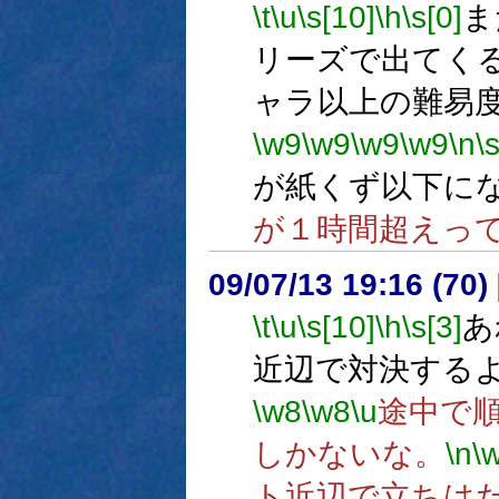
\t
\u
\s[10]
\h
\s[0]
ま
リーズで出てく
ャラ以上の難易
\w9
\w9
\w9
\w9
\n
\
が紙くず以下に
が１時間超えって
09/07/13 19:16 (70
\t
\u
\s[10]
\h
\s[3]
あ
近辺で対決する
\w8
\w8
\u
途中で
しかないな。
\n
\
ト近辺で立ちは