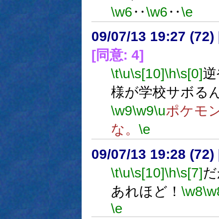
\w6
‥
\w6
‥
\e
09/07/13 19:27 (
[同意: 4]
\t
\u
\s[10]
\h
\s[0]
逆
様が学校サボる
\w9
\w9
\u
ポケモ
な。
\e
09/07/13 19:28 (72
\t
\u
\s[10]
\h
\s[7]
だ
あれほど！
\w8
\w
\e