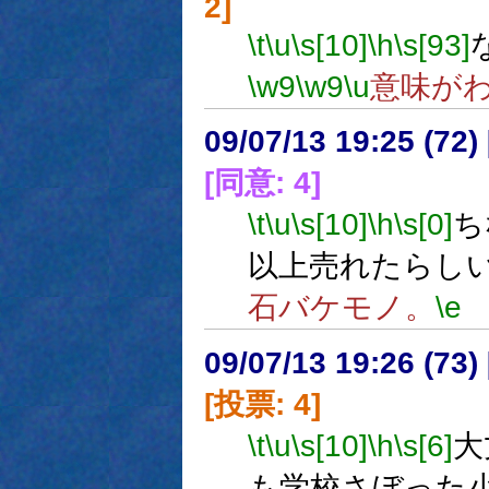
2]
\t
\u
\s[10]
\h
\s[93]
\w9
\w9
\u
意味が
09/07/13 19:25 (
[同意: 4]
\t
\u
\s[10]
\h
\s[0]
ち
以上売れたらし
石バケモノ。
\e
09/07/13 19:26 (
[投票: 4]
\t
\u
\s[10]
\h
\s[6]
大
も学校さぼった