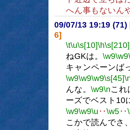
へん事もないん
09/07/13 19:19 (
6]
\t
\u
\s[10]
\h
\s[210]
ねGKは。
\w9
\w9
キャンペーンば
\w9
\w9
\w9
\s[45]
\
んな。
\w9
\n
これ
ーズでベスト10
\w9
\w9
\u
‥
\w5
‥
こかで読んでさ