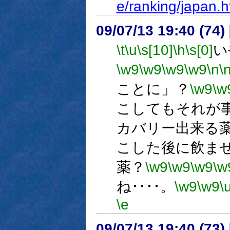
e/ranking/japan.h
09/07/13 19:40 (
\t
\u
\s[10]
\h
\s[0]
い
\w9
\w9
\w9
\w9
\n
\
ことに」？
\w9
\w
こしてもそれが
カバリー出来る
こした後に飲ま
薬？
\w9
\w9
\w9
\w
ね････。
\w9
\w9
\
\e
09/07/13 19:40 (