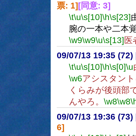
票: 1]
[同意: 3]
\t
\u
\s[10]
\h
\s[23]
腕の一本や二本
\w9
\w9
\u
\s[13]
医
09/07/13 19:35 (72
\t
\u
\s[10]
\h
\s[0]
\u
\w6
アシスタント
くらみが後頭部
んやろ。
\w8
\w8
\
09/07/13 19:36 (
6]