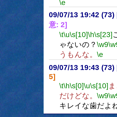
\e
09/07/13 19:42 (
意: 2]
\t
\u
\s[10]
\h
\s[23]
ゃないの？
\w9
\w
うもんな。
\e
09/07/13 19:43 (
5]
\t
\h
\s[0]
\u
\s[10]
ま
だけどな。
\w9
\w
キレイな歯だよ