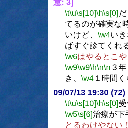
意: 3]
\t
\u
\s[10]
\h
\s[0]
だ
てるのが確実な
いけど、
\w4
いき
ばすぐ診てくれ
\w6
はやるとこや
\w9
\w9
\h
\n
\n
３年
き、
\w4
１時間く
09/07/13 19:30 (
\t
\u
\s[10]
\h
\s[0]
受
\w5
\s[6]
治療が下
とるわけやない