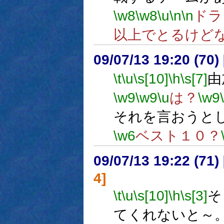
\w8
\w8
\u
\n
\n
ドラ
以上でとるけど
09/07/13 19:20 (
\t
\u
\s[10]
\h
\s[7]
由
\w9
\w9
\u
は？
\w9
それを言おうと
\w6
ベスト１０？
09/07/13 19:22 (
4]
\t
\u
\s[10]
\h
\s[3]
そ
てくれないと～