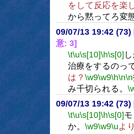
をして反応を楽
から黙ってろ変
09/07/13 19:42 (
意: 3]
\t
\u
\s[10]
\h
\s[0]
し
治療をするのっ
は？
\w9
\w9
\h
\n
\n
み千切られる。
\
09/07/13 19:42 (
\t
\u
\s[10]
\h
\s[0]
モ
か。
\w9
\w9
\u
よ