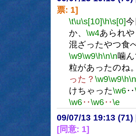
票: 1]
\t
\u
\s[10]
\h
\s[0]
今
か、
\w4
あられや
混ざったやつ食
\w9
\w9
\h
\n
\n
噛ん
粒があったのね
った？
\w9
\w9
\h
\
けちゃった
\w6
‥
\w6
‥
\w6
‥
\e
09/07/13 19:13 (
[同意: 1]