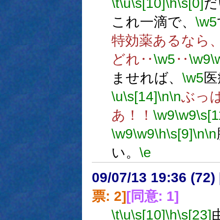
\t
\u
\s[10]
\h
\s[0]
だ
これ一滴で、
\w5
特効薬あるなら
どれ‥
\w5
‥
\w9
\
ませれば、
\w5
医
\u
\s[14]
\n
\n
ぶっ
あ！！
\w9
\w9
\s[1
\w9
\w9
\h
\s[9]
\n
\n
い。
\e
09/07/13 19:36 (
票: 2]
[同意: 1]
\t
\u
\s[10]
\h
\s[23]