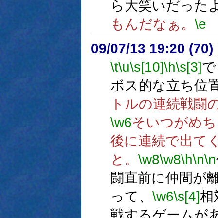
ら大笑いだった
もんだなぁ。
\e
09/07/13 19:20 (70
\t
\u
\s[10]
\h
\s[3]
で
ボス的な立ち位
トルの連続戦闘
\w6
そいつがめち
後に連続で出て
と。
\w8
\w8
\h
\n
\n
闘直前に仲間が
って、
\w6
\s[4]
相
戦するゲームが