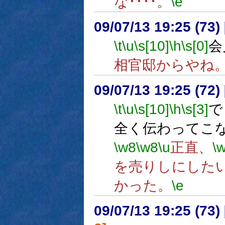
な････。
\e
09/07/13 19:25 (
\t
\u
\s[10]
\h
\s[0]
会
相官邸からやね
09/07/13 19:25 (72
\t
\u
\s[10]
\h
\s[3]
で
全く伝わってこ
\w8
\w8
\u
正直、
\
を売りしにした
かった。
\e
09/07/13 19:25 (