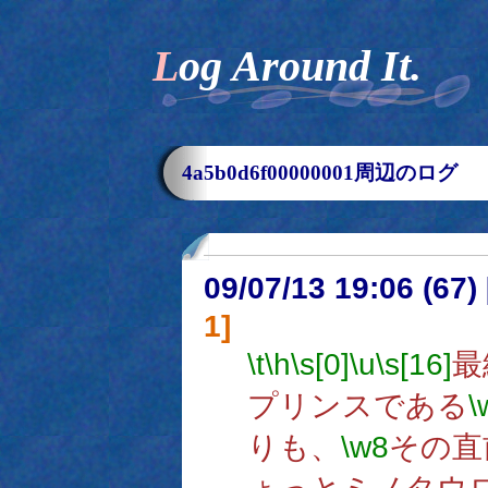
Log Around It.
4a5b0d6f00000001周辺のログ
09/07/13 19:06 (
1]
\t
\h
\s[0]
\u
\s[16]
最
プリンスである
\
りも、
\w8
その直