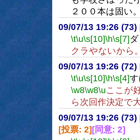
２００本は固い
09/07/13 19:26 (
\t
\u
\s[10]
\h
\s[7]
ダ
クラやないから
09/07/13 19:26 (72
\t
\u
\s[10]
\h
\s[4]
す
\w8
\w8
\u
ここが
ら次回作決定で
09/07/13 19:26 (
[投票: 2]
[同意: 2]