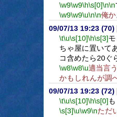
\w9
\w9
\h
\s[0]
\n
\n
\w9
\w9
\u
\n
\n
俺か
09/07/13 19:23 (70
\t
\u
\s[10]
\h
\s[3]
モ
ちゃ屋に置いて
コ含めたら20ぐ
\w8
\w8
\u
適当言
かもしれんが調
09/07/13 19:23 (
\t
\u
\s[10]
\h
\s[0]
も
\s[3]
\u
\w9
\n
ただ