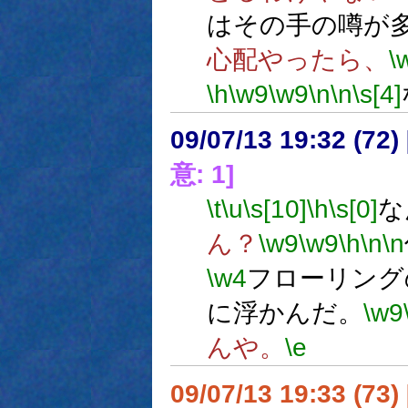
はその手の噂が
心配やったら、
\
\h
\w9
\w9
\n
\n
\s[4]
09/07/13 19:32 (
意: 1]
\t
\u
\s[10]
\h
\s[0]
な
ん？
\w9
\w9
\h
\n
\n
\w4
フローリング
に浮かんだ。
\w9
んや。
\e
09/07/13 19:33 (