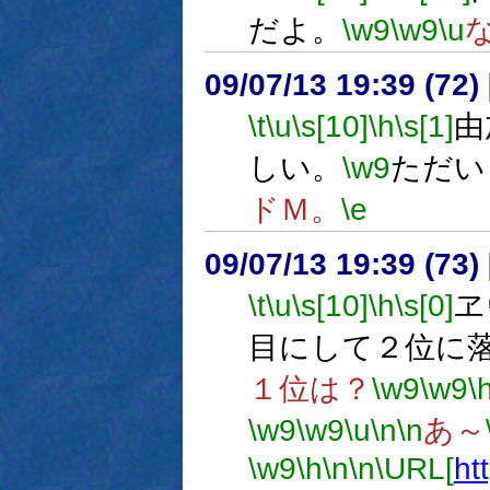
だよ。
\w9
\w9
\u
09/07/13 19:39 (72
\t
\u
\s[10]
\h
\s[1]
由
しい。
\w9
ただい
ドＭ。
\e
09/07/13 19:39 (
\t
\u
\s[10]
\h
\s[0]
ヱ
目にして２位に
１位は？
\w9
\w9
\
\w9
\w9
\u
\n
\n
あ～
\w9
\h
\n
\n
\URL[
ht