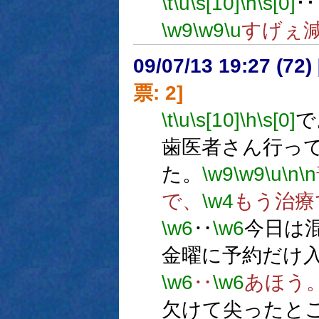
\t
\u
\s[10]
\h
\s[0]
･･
\w9
\w9
\u
すげぇ減
09/07/13 19:27 (
票: 2]
\t
\u
\s[10]
\h
\s[0]
で
歯医者さん行っ
た。
\w9
\w9
\u
\n
\n
で、
\w4
もう治療
\w6
‥
\w6
今日は
金曜に予約だけ
\w6
‥
\w6
あほう
欠けて尖ったと