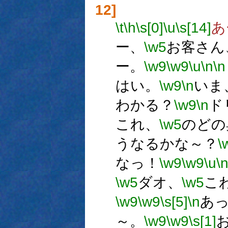
12]
\t
\h
\s[0]
\u
\s[14]
あ
ー、
\w5
お客さん
ー。
\w9
\w9
\u
\n
\n
はい。
\w9
\n
いま
わかる？
\w9
\n
ド
これ、
\w5
のどの
うなるかな～？
\
なっ！
\w9
\w9
\u
\
\w5
ダオ、
\w5
こ
\w9
\w9
\s[5]
\n
あ
～。
\w9
\w9
\s[1]