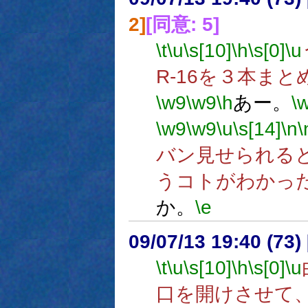
2]
[同意: 5]
\t
\u
\s[10]
\h
\s[0]
\u
R-16を３本ま
\w9
\w9
\h
あー。
\
\w9
\w9
\u
\s[14]
\n
\
バン見せられる
うコトがわかっ
か。
\e
09/07/13 19:40 (73
\t
\u
\s[10]
\h
\s[0]
\u
口を開けさせて