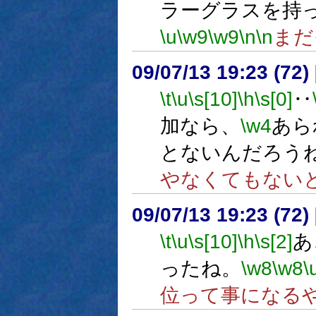
ラーグラスを持
\u
\w9
\w9
\n
\n
まだ
09/07/13 19:23 (
\t
\u
\s[10]
\h
\s[0]
‥
加なら、
\w4
あら
とないんだろう
やなくてもない
09/07/13 19:23 (72
\t
\u
\s[10]
\h
\s[2]
あ
ったね。
\w8
\w8
\
位って事になる