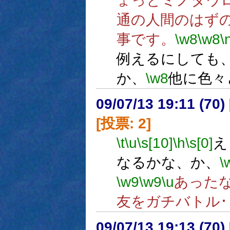
ょっとミノタウ
通の人間のはず
事です。
\w8
\w8
\
例えるにしても
か、
\w8
他に色々
09/07/13 19:11 (
[投票: 2]
\t
\u
\s[10]
\h
\s[0]
え
なるかな、か、
\
\w9
\w9
\u
あった
友をガチバトル･･
09/07/13 19:13 (