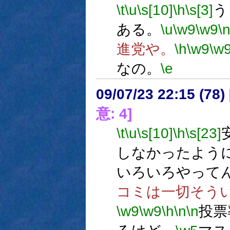
\t
\u
\s[10]
\h
\s[3]
う
ある。
\u
\w9
\w9
\
進党や。
\h
\w9
\w
なの。
\e
09/07/23 22:15 (
意: 4]
\t
\u
\s[10]
\h
\s[23]
しなかったよう
いろいろやって
コミは一切そう
\w9
\w9
\h
\n
\n
投票