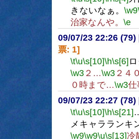
きないなぁ。
\w9
治家なんや。
\e
09/07/23 22:26 (
票: 1]
\t
\u
\s[10]
\h
\s[6]
ロ
\w3
２…
\w3
２４
０時まで…
\w3
仕
09/07/23 22:27 (78
\t
\u
\s[10]
\h
\s[21]
メキャラランキン
\w9
\w9
\u
\s[13]
冷