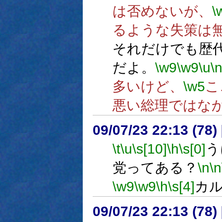
は否めないが、
\
るような失策は
それだけでも歴
だよ。
\w9
\w9
\u
\
多いけど、
\w5
こ
悪い総理ではな
09/07/23 22:13 (78
\t
\u
\s[10]
\h
\s[0]
う
党ってある？
\n
\n
\w9
\w9
\h
\s[4]
カ
09/07/23 22:13 (