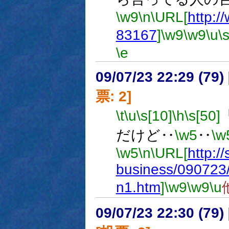
\w9
\n
\URL[
http:/
83167
]
\w9
\w9
\u
\
\e
09/07/23 22:29 (
票: 2]
\t
\u
\s[10]
\h
\s[50]
だけど‥
\w5
‥
\w
\w5
\n
\URL[
http:/
business/090723
n1.htm
]
\w9
\w9
\u
09/07/23 22:30 (