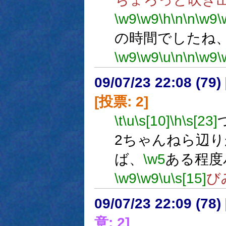
\w9
\w9
\h
\n
\n
\w9
\
の時間でしたね
\w9
\w9
\u
\n
\n
\w9
\
09/07/23 22:08 (
[投票: 2]
\t
\u
\s[10]
\h
\s[23]
2ちゃんねら辺
ば、
\w5
ある程度
\w9
\w9
\u
\s[15]
び
09/07/23 22:09 (
意: 2]