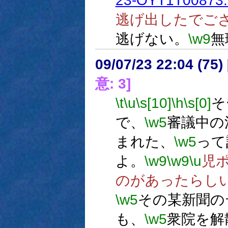
23-OYT1T00873.
逃げ出したでご
逃げない。
\w9
無
09/07/23 22:04 (
意: 3]
\t
\u
\s[10]
\h
\s[0]
そ
で、
\w5
審議中の
まれた、
\w5
って
よ。
\w9
\w9
\u
児
のがあったらし
\w5
その某新聞の
も、
\w5
衆院を解