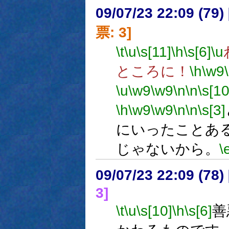
09/07/23 22:09 (
票: 3]
\t
\u
\s[11]
\h
\s[6]
\u
ところに！
\h
\w9
\u
\w9
\w9
\n
\n
\s[10
\h
\w9
\w9
\n
\n
\s[3]
にいったことあ
じゃないから。
\
09/07/23 22:09 (
3]
\t
\u
\s[10]
\h
\s[6]
善