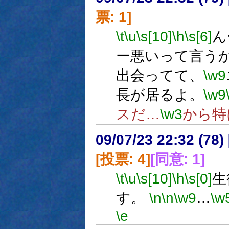
票: 1]
\t
\u
\s[10]
\h
\s[6]
ん
ー悪いって言う
出会ってて、
\w9
長が居るよ。
\w9
スだ…
\w3
から特
09/07/23 22:32 (
[投票: 4]
[同意: 1]
\t
\u
\s[10]
\h
\s[0]
生
す。
\n
\n
\w9
…
\w
\e