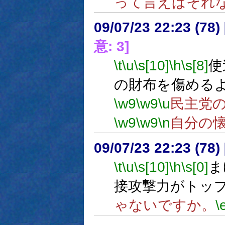
って言えばそれ
09/07/23 22:23 (
意: 3]
\t
\u
\s[10]
\h
\s[8]
使
の財布を傷める
\w9
\w9
\u
民主党
\w9
\w9
\n
自分の
09/07/23 22:23 (
\t
\u
\s[10]
\h
\s[0]
ま
接攻撃力がトッ
ゃないですか。
\