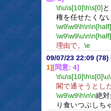
\t
\u
\s[10]
\h
\s[0]
と
権を任せたくな
\w9
\w9
\h
\n
\n[half
\w9
\w9
\u
\n
\n[half
理由で。
\e
09/07/23 22:09 (
1]
[同意: 4]
\t
\u
\s[10]
\h
\s[0]
\u
閣で通そうとし
\w9
\w9
\h
\n
\n
絶対
り食いつぶしち