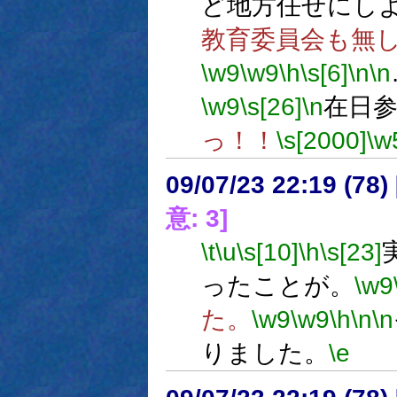
ど地方任せにし
教育委員会も無
\w9
\w9
\h
\s[6]
\n
\n
\w9
\s[26]
\n
在日
っ！！
\s[2000]
\w
09/07/23 22:19 (
意: 3]
\t
\u
\s[10]
\h
\s[23]
ったことが。
\w9
た。
\w9
\w9
\h
\n
\n
りました。
\e