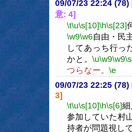
09/07/23 22:24 (
意: 4]
\t
\u
\s[10]
\h
\s[23]
\w9
\w6
自由・民
してあっち行っ
かと。
\u
\w9
\w9
\s
つらなー。
\e
09/07/23 22:25 (
3]
\t
\u
\s[10]
\h
\s[6]
細
参加していた村
持者が問題視し