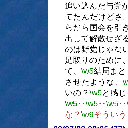
追い込んだ与党
てたんだけどさ
らだら国会を引
出して解散せざ
のは野党じゃな
足取りのために
て、
\w5
結局まと
させたような、
\
いの？
\w9
と感じ
\w5
‥
\w5
‥
\w5
‥
な？
\w9
そういう