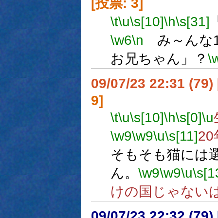
[投票: 3]
\t
\u
\s[10]
\h
\s[31]
\w6
\n
み～んな1
お兄ちゃん」？
\
09/07/23 22:31 (
9]
\t
\u
\s[10]
\h
\s[0]
\u
\w9
\w9
\u
\s[11]
2
そもそも猫には
ん。
\w9
\w9
\u
\s[1
けの国じゃない
09/07/23 22:32 (