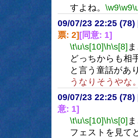
すよね。
\w9
\w9
\
09/07/23 22:25 (
票: 2]
[同意: 1]
\t
\u
\s[10]
\h
\s[8]
ま
どっちからも相
と言う童話があ
うなりそうやな
09/07/23 22:25 (
意: 1]
\t
\u
\s[10]
\h
\s[0]
ま
フェストを見て