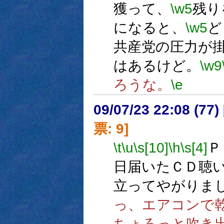
獲って、
\w5
残り
になると、
\w5
ど
共産党の圧力が
はあるけど。
\w9
ろうな。
\e
09/07/23 22:08 (
票: 9]
\t
\u
\s[10]
\h
\s[4]
Ｐ
日届いたＣＤ聴
立ってやがりま
っ、エアコンで
ちょろっと吹き