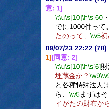
意: 1]
\t
\u
\s[10]
\h
\s[60]
でに1000件って
たのって、
\w5
初
09/07/23 22:22 (
1]
[同意: 2]
\t
\u
\s[10]
\h
\s[6]
財
埋蔵金か？
\w9
\w
と各種特殊法人
ら、
\w5
まずはそ
イがたの財布か