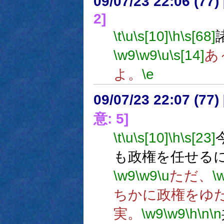
09/07/23 22:06 (
2]
\t
\u
\s[10]
\h
\s[68]
\w9
\w9
\u
\s[14]
あ
よ。
\e
09/07/23 22:07 (
意: 5]
\t
\u
\s[10]
\h
\s[23]
も政権を任せる
\w9
\w9
\u
ただ、
\
ちかに政権をゆ
実。
\w9
\w9
\h
\n
\n