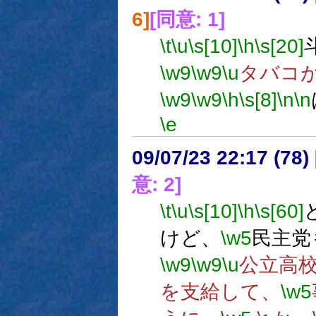
6]
[同意: 1]
\t
\u
\s[10]
\h
\s[20]
\w9
\w9
\u
タバコ
\w9
\w9
\h
\s[8]
\n
\n
\e
09/07/23 22:17 (
意: 2]
\t
\u
\s[10]
\h
\s[60]
けど、
\w5
民主党
\w9
\w9
\u
公立高
を支給して、
\w5