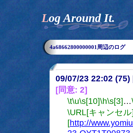
Log Around It.
4a68662800000001周辺のログ
09/07/23 22:02 (
[同意: 2]
\t
\u
\s[10]
\h
\s[3]
…
\URL[キャンセル
[
http://www.yomiu