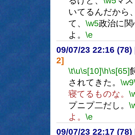
るけど、
\w5
マス
いてるんだから
て、
\w5
政治に関
よ。
\e
09/07/23 22:16 (
2]
\t
\u
\s[10]
\h
\s[65]
されてきた。
\w9
寝てるものな。
\
プニプ二だし。
\
よ。
\e
09/07/23 22:17 (