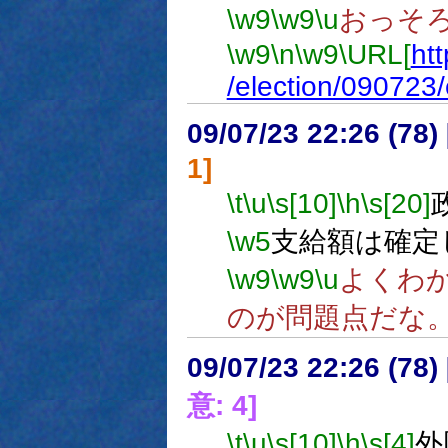
\w9
\w9
\u
おっそ
\w9
\n
\w9
\URL[
htt
/election/09072
09/07/23 22:26 (
1]
\t
\u
\s[10]
\h
\s[20]
\w5
支給額は確定
\w9
\w9
\u
よくわ
のが問題点だな
09/07/23 22:26 (
意: 4]
\t
\u
\s[10]
\h
\s[4]
外