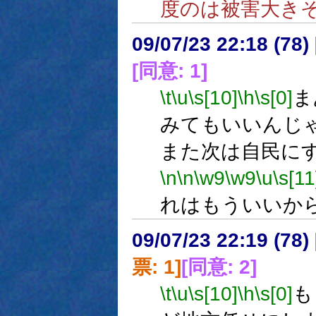
度のは被害大き
09/07/23 22:18 (78
[同意: 1]
\t
\u
\s[10]
\h
\s[0]
ま
みてもいいんじ
また次は自民に
\n
\n
\w9
\w9
\u
\s[11
れはもういいか
09/07/23 22:19 (
票: 1]
[同意: 2]
\t
\u
\s[10]
\h
\s[0]
も