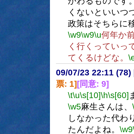
かわるものです
くないといいつ
政策はそちらに
\w9
\w9
\u
何年か
く行くっていっ
てくるけどな。
\
09/07/23 22:11 (
票: 1]
[同意: 9]
\t
\u
\s[10]
\h
\s[60]
\w5
麻生さんは、
しなかった代わ
たんだよね。
\w9