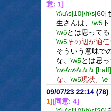
意: 1]
\t
\u
\s[10]
\h
\s[60]
生さんは、
\w5
ト
\w5
とは思ってる
\w5
その辺が適任
そういう意味で
な、
\w5
とは思っ
\w9
\w9
\u
\n
\n[half
な、
\w5
現状。
\e
09/07/23 22:14 (
1]
[同意: 4]
\t
\u
\s[10]
\h
\s[20]