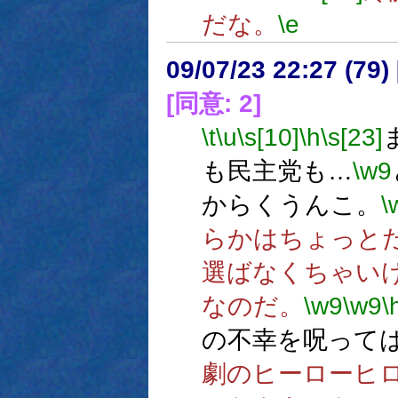
だな。
\e
09/07/23 22:27 (
[同意: 2]
\t
\u
\s[10]
\h
\s[23]
も民主党も…
\w9
からくうんこ。
\
らかはちょっと
選ばなくちゃい
なのだ。
\w9
\w9
\
の不幸を呪って
劇のヒーローヒ