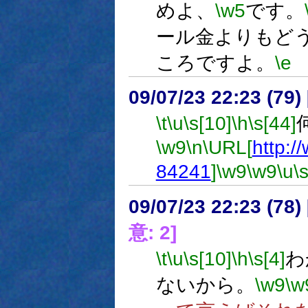
めよ、
\w5
です。
ール金よりもど
ころですよ。
\e
09/07/23 22:23 (
\t
\u
\s[10]
\h
\s[44]
\w9
\n
\URL[
http:/
84241
]
\w9
\w9
\u
\
09/07/23 22:23 (
意: 2]
\t
\u
\s[10]
\h
\s[4]
わ
ないから。
\w9
\w