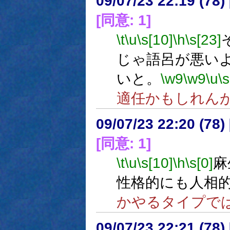
09/07/23 22:19 (78
[同意: 1]
\t
\u
\s[10]
\h
\s[23]
じゃ語呂が悪い
いと。
\w9
\w9
\u
\s
適任かもしれん
09/07/23 22:20 (
[同意: 1]
\t
\u
\s[10]
\h
\s[0]
麻
性格的にも人相
かやるタイプで
09/07/23 22:21 (