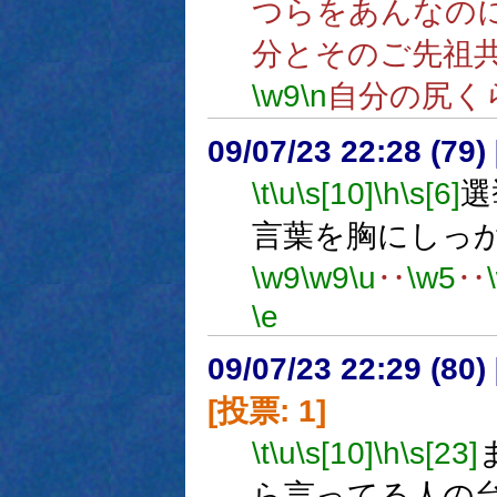
つらをあんなの
分とそのご先祖
\w9
\n
自分の尻く
09/07/23 22:28 (
\t
\u
\s[10]
\h
\s[6]
選
言葉を胸にしっ
\w9
\w9
\u
‥
\w5
‥
\e
09/07/23 22:29 (
[投票: 1]
\t
\u
\s[10]
\h
\s[23]
ら言ってる人の