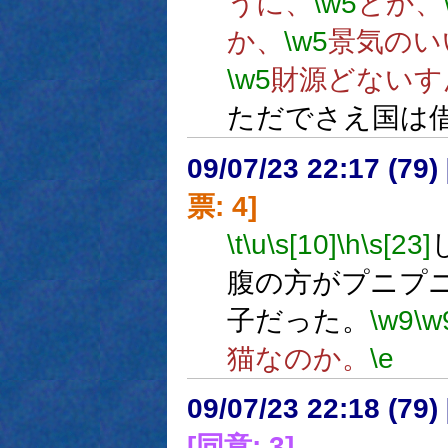
うに、
\w5
とか、
か、
\w5
景気のい
\w5
財源どないす
ただでさえ国は
09/07/23 22:17 (
票: 4]
\t
\u
\s[10]
\h
\s[23]
腹の方がプニプ
子だった。
\w9
\w
猫なのか。
\e
09/07/23 22:18 (
[同意: 3]