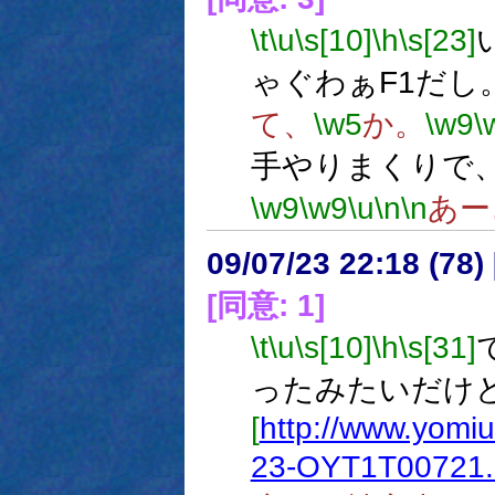
\t
\u
\s[10]
\h
\s[23]
ゃぐわぁF1だし
て、
\w5
か。
\w9
\
手やりまくりで
\w9
\w9
\u
\n
\n
あー
09/07/23 22:18 (
[同意: 1]
\t
\u
\s[10]
\h
\s[31]
ったみたいだけ
[
http://www.yomiu
23-OYT1T00721.