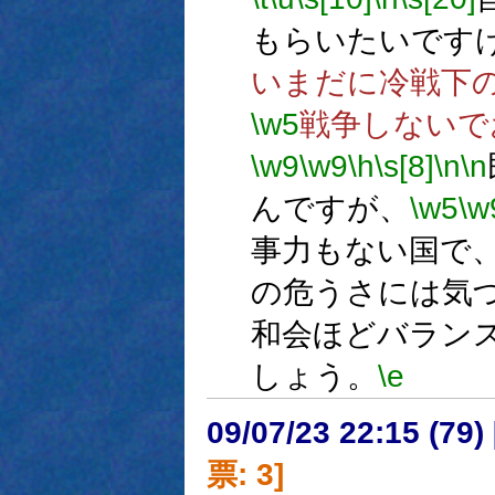
もらいたいです
いまだに冷戦下
\w5
戦争しないで
\w9
\w9
\h
\s[8]
\n
\n
んですが、
\w5
\w
事力もない国で
の危うさには気
和会ほどバラン
しょう。
\e
09/07/23 22:15 (
票: 3]