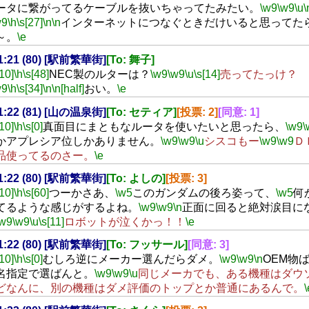
ータに繋がってるケーブルを抜いちゃってたみたい。
\w9
\w9
\u
\
w9
\h
\s[27]
\n
\n
インターネットにつなぐときだけいると思ってた
～。
\e
21:21 (80) [駅前繁華街]
[To: 舞子]
[10]
\h
\s[48]
NEC製のルターは？
\w9
\w9
\u
\s[14]
売ってたっけ？
w9
\h
\s[34]
\n
\n[half]
おい。
\e
21:22 (81) [山の温泉街]
[To: セティア]
[投票: 2]
[同意: 1]
[10]
\h
\s[0]
真面目にまともなルータを使いたいと思ったら、
\w9
\
かアプレシア位しかありません。
\w9
\w9
\u
シスコもー
\w9
\w9
Ｄ
品使ってるのさー。
\e
21:22 (80) [駅前繁華街]
[To: よしの]
[投票: 3]
[10]
\h
\s[60]
つーかさあ、
\w5
このガンダムの後ろ姿って、
\w5
何
てるような感じがするよね。
\w9
\w9
\n
正面に回ると絶対涙目に
\w9
\w9
\u
\s[11]
ロボットが泣くかっ！！
\e
21:22 (80) [駅前繁華街]
[To: フッサール]
[同意: 3]
[10]
\h
\s[0]
むしろ逆にメーカー選んだらダメ。
\w9
\w9
\n
OEM物
名指定で選ばんと。
\w9
\w9
\u
同じメーカでも、ある機種はダウ
どなんに、別の機種はダメ評価のトップとか普通にあるんで。
\