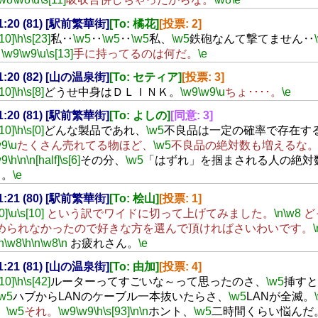
21:20 (81) [駅前繁華街]
[To: 橘花]
[投票: 2]
[10]
\h
\s[23]
私‥
\w5
‥
\w5
‥
\w5
私、
\w5
鉄砲なんて撃てません‥
。
\w9
\w9
\u
\s[13]
手に持ってるのは何だ。
\e
21:20 (82) [山の温泉街]
[To: セティア]
[投票: 3]
[10]
\h
\s[8]
どうせ中身はＤＬＩＮＫ。
\w9
\w9
\u
ちょ････。
\e
21:20 (81) [駅前繁華街]
[To: よしの]
[同意: 3]
[10]
\h
\s[0]
どんな製品であれ、
\w5
不良品は一定の確率で存在す
w9
\u
たくさん売れてる物ほど、
\w5
不良品の絶対数も増えるな
w9
\h
\n
\n[half]
\s[6]
その分、
\w5
「はずれ」を掴まされる人の絶対
と。
\e
21:21 (80) [駅前繁華街]
[To: 桧山]
[投票: 1]
0]
\u
\s[10]
という訳でワイドに切って上げてみました。
\n
\w8
ど
められなかったので好きな方を選んで頂ければさいわいです。
\
n
\w8
\h
\n
\w8
\n
お疲れさん。
\e
21:21 (81) [山の温泉街]
[To: 由加]
[投票: 4]
[10]
\h
\s[42]
ルーターってすごいな～って思ったのさ、
\w5
挿すと
\w5
ハブからLANのケーブル一本抜いたらさ、
\w5
LANが全滅。
、
\w5
それ。
\w9
\w9
\h
\s[93]
\n
\n
ホント、
\w5
二時間くらい悩んだ