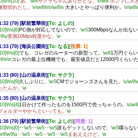
0]
\u
\s[10]
あ、
\w4
サクラちゃんありがとな。
\n
\w8
ホンマに大
種類切れたし。
\n
\w8
\h
\n
\w8
\n
大きいとやっぱり便利か。
\n
\w8
\
21:32 (79) [駅前繁華街]
[To: よしの]
[10]
\h
\s[6]
PC側が対応してないので、
\w5
300Mbpsなんか出な
w9
\u
実測10Mps程度やな。
\e
21:33 (79) [海浜公園街]
[To: なる]
[投票: 1]
[10]
\h
\s[0]
でも、コレガのルーターの新型って。
\w8
1万円ぐら
w8
\n
\n
コレガの最上位機種でも、最安値店だと12000円くらい
21:33 (80) [山の温泉街]
[To: サクラ]
[10]
\h
\s[9]
久しぶりに、
\w5
CMでジョーンズさんを見た。
\u
\w9
\
ったんか。
\e
21:35 (80) [山の温泉街]
[To: サクラ]
[10]
\h
\s[4]
1日かけて作ったものを1500円で売っちゃうの。
\u
\w
フォルダーやからといっても。
\e
21:36 (79) [駅前繁華街]
[To: よしの]
[同意: 1]
[10]
\h
\s[0]
‥
\w5
‥
\w5
‥
\w5
誰もゲットしないので、
\w5
喋らな
\w9
\w9
\u
‥
\w5
‥
\w5
‥
\w5
‥
\w5
まあええけど。
\e