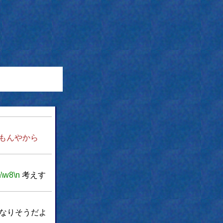
もんやから
n
\w8
\n
考えす
なりそうだよ