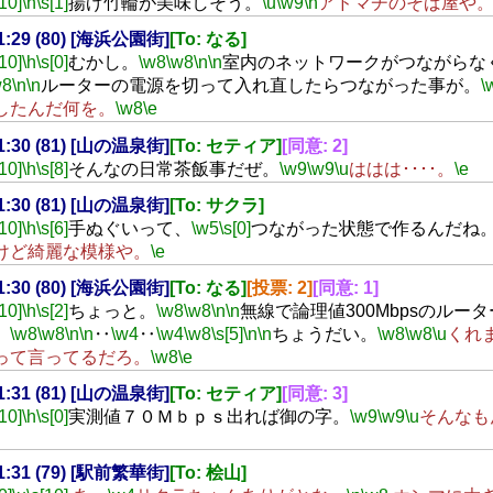
[10]
\h
\s[1]
揚げ竹輪が美味しそう。
\u
\w9
\n
アドマチのそば屋や
21:29 (80) [海浜公園街]
[To: なる]
[10]
\h
\s[0]
むかし。
\w8
\w8
\n
\n
室内のネットワークがつながらな
w8
\n
\n
ルーターの電源を切って入れ直したらつながった事が。
\
したんだ何を。
\w8
\e
21:30 (81) [山の温泉街]
[To: セティア]
[同意: 2]
[10]
\h
\s[8]
そんなの日常茶飯事だぜ。
\w9
\w9
\u
ははは････。
\e
21:30 (81) [山の温泉街]
[To: サクラ]
[10]
\h
\s[6]
手ぬぐいって、
\w5
\s[0]
つながった状態で作るんだね
けど綺麗な模様や。
\e
21:30 (80) [海浜公園街]
[To: なる]
[投票: 2]
[同意: 1]
[10]
\h
\s[2]
ちょっと。
\w8
\w8
\n
\n
無線で論理値300Mbpsのルー
。
\w8
\w8
\n
\n
‥
\w4
‥
\w4
\w8
\s[5]
\n
\n
ちょうだい。
\w8
\w8
\u
くれ
って言ってるだろ。
\w8
\e
21:31 (81) [山の温泉街]
[To: セティア]
[同意: 3]
[10]
\h
\s[0]
実測値７０Ｍｂｐｓ出れば御の字。
\w9
\w9
\u
そんなもん
21:31 (79) [駅前繁華街]
[To: 桧山]