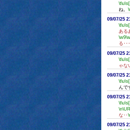
\t
\u
\s
ね。
09/07/25 
\t
\u
\s
ある
\w9
\
る･･
09/07/25 
\t
\u
\s
ゃな
09/07/25 
\t
\u
\s
んで
09/07/25 
\t
\u
\s
\n
\UR
な‥
09/07/25 