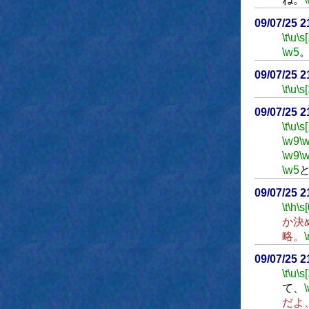
09/07/25 
\t
\u
\s
\w5
09/07/25 
\t
\u
\s
09/07/25 
\t
\u
\s
\w9
\
\w9
\
\w5
09/07/25 
\t
\h
\s[
か決
略。
\
09/07/25 
\t
\u
\s
て、
だよ