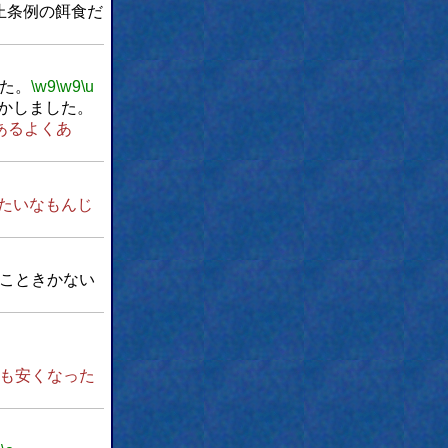
止条例の餌食だ
た。
\w9
\w9
\u
かしました。
あるよくあ
たいなもんじ
うこときかない
も安くなった