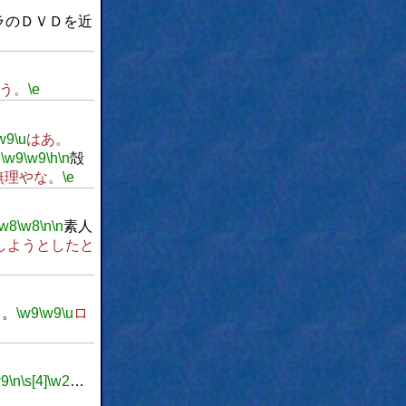
ラのＤＶＤを近
う。
\e
w9
\u
はあ。
。
\w9
\w9
\h
\n
殻
無理やな。
\e
\w8
\w8
\n
\n
素人
しようとしたと
ら。
\w9
\w9
\u
ロ
w9
\n
\s[4]
\w2
…