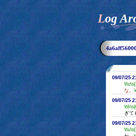
Log Ar
4a6aff56
09/07/25 
\t
\u
\s
な。
\
09/07/25 
\t
\h
\s[
ぎて
09/07/25 
\t
\u
\s
ね。