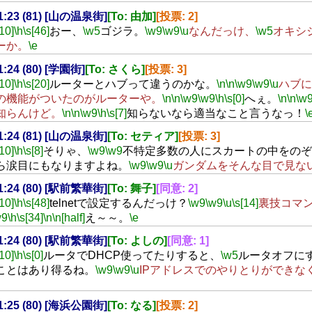
21:23 (81) [山の温泉街]
[To: 由加]
[投票: 2]
[10]
\h
\s[46]
おー、
\w5
ゴジラ。
\w9
\w9
\u
なんだっけ、
\w5
オキシ
ーか。
\e
21:24 (80) [学園街]
[To: さくら]
[投票: 3]
[10]
\h
\s[20]
ルーターとハブって違うのかな。
\n
\n
\w9
\w9
\u
ハブに
の機能がついたのがルーターや。
\n
\n
\w9
\w9
\h
\s[0]
へぇ。
\n
\n
\w
知らんけど。
\n
\n
\w9
\h
\s[7]
知らないなら適当なこと言うなっ！
\
21:24 (81) [山の温泉街]
[To: セティア]
[投票: 3]
[10]
\h
\s[8]
そりゃ、
\w9
\w9
不特定多数の人にスカートの中をのぞ
ら涙目にもなりますよね。
\w9
\w9
\u
ガンダムをそんな目で見な
21:24 (80) [駅前繁華街]
[To: 舞子]
[同意: 2]
[10]
\h
\s[48]
telnetで設定するんだっけ？
\w9
\w9
\u
\s[14]
裏技コマ
w9
\h
\s[34]
\n
\n[half]
え～～。
\e
21:24 (80) [駅前繁華街]
[To: よしの]
[同意: 1]
[10]
\h
\s[0]
ルータでDHCP使ってたりすると、
\w5
ルータオフにす
ことはあり得るね。
\w9
\w9
\u
IPアドレスでのやりとりができな
21:25 (80) [海浜公園街]
[To: なる]
[投票: 2]