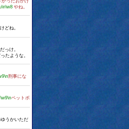
きかったおかげ
u
\n
\w8
やね。
いけどね。
いだっけ。
だったような。
w9
\n
刑事にな
9
\w9
\n
ペットボ
いゆうかいただ