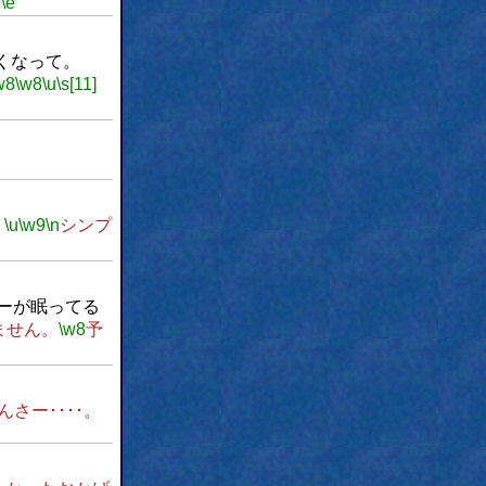
。
\e
くなって。
w8
\w8
\u
\s[11]
。
\u
\w9
\n
シンプ
ターが眠ってる
ません。
\w8
予
さー････。