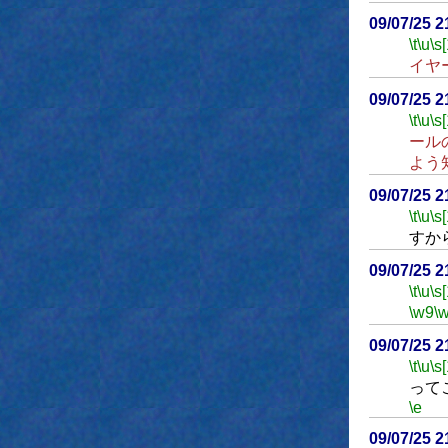
09/07/25 
\t
\u
\s
イヤ
09/07/25 
\t
\u
\s
ール
よう
09/07/25 
\t
\u
\s
すか
09/07/25 
\t
\u
\s
\w9
\
09/07/25 
\t
\u
\s
って
\e
09/07/25 