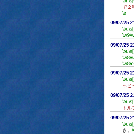
\t
\h
\s[
で２
\e
09/07/25 
\t
\u
\s
\w9
\
09/07/25 
\t
\u
\s
\w8
\
\w8
\e
09/07/25 
\t
\u
\s
っと
09/07/25 
\t
\u
\s
トル
09/07/25 
\t
\u
\s
き。