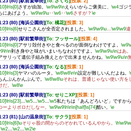
21:23 (80) [駅前繁華街]
[To: さくら]
[投票: 2]
[10]
\h
\s[0]
さすが由加。
\w9
\w9
\n
えらいからご褒美に、
\w4
ゴジ
ちにあげよう。
\w9
\w9
\u
‥
\w6
‥
\w6
さすが？
\e
21:23 (80) [海浜公園街]
[To: 橘花]
[投票: 3]
[10]
\h
\s[6]
せりこさんが全否定されました。
\w9
\w9
\u
…
\w9
\w9
違
21:23 (80) [駅前繁華街]
[To: フッサール]
[投票: 4]
[10]
\h
\s[0]
アサリ殻付きやと食べるのが面倒なわけですよ。
\w9
\
w9
\h
\n
剥き身やと味がいまいちなわけですよ。
\w9
\w9
\u
\n
はあ
アサリって遺伝子組み換えとかで出来ませんかね。
\w9
\w9
\u
\n
21:23 (80) [海浜公園街]
[To: なる]
[投票: 1]
[10]
\h
\s[3]
ヤマハのルータ。
\w8
\w8
\n
\n
設定が難しいんだよね。
ちんぷんかんぷんで。
\w8
\w8
\u
それは、普通じゃない使い方を
けだ。
\w8
\e
21:23 (80) [駅前繁華街]
[To: せりこXP]
[投票: 1]
[10]
\h
\s[23]
…
\w5
…
\w5
…
\w5
私たちは「あんどろいど」ですか
つーよりボロだしなー。
\w9
\w9
\h
\n
\n[half]
\s[74]
酷い。
\e
21:23 (81) [山の温泉街]
[To: サクラ]
[投票: 1]
[10]
\h
\s[6]
\u
そりゃ股の間からのぞかれているんやから。
\h
\w9
\
…
\w2
…
\w2
…
\w2
\e