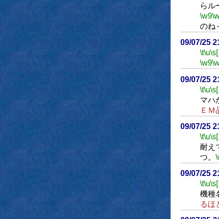
らル
\w9
\
のね
09/07/25 
\t
\u
\s
\w9
\
09/07/25 
\t
\u
\s
マハ
ＥＭ
09/07/25 
\t
\u
\s
耐え
つ。
09/07/25 
\t
\u
\s
機種
るほ