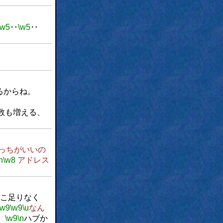
\w5
‥
\w5
‥
るからね。
。
数も増える、
っちがいいの
n
\w8
アドレス
こ足りなく
\w9
\w9
\u
なん
。
\w9
\n
ハブか