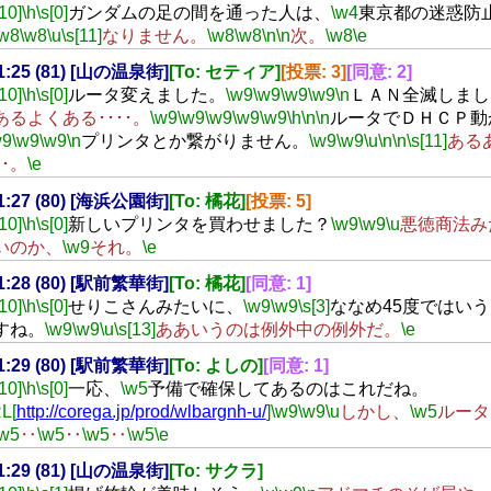
[10]
\h
\s[0]
ガンダムの足の間を通った人は、
\w4
東京都の迷惑防
\w8
\w8
\u
\s[11]
なりません。
\w8
\w8
\n
\n
次。
\w8
\e
21:25 (81) [山の温泉街]
[To: セティア]
[投票: 3]
[同意: 2]
[10]
\h
\s[0]
ルータ変えました。
\w9
\w9
\w9
\w9
\n
ＬＡＮ全滅しまし
あるよくある････。
\w9
\w9
\w9
\w9
\w9
\h
\n
\n
ルータでＤＨＣＰ動
w9
\w9
\w9
\n
プリンタとか繋がりません。
\w9
\w9
\u
\n
\n
\s[11]
ある
･･。
\e
21:27 (80) [海浜公園街]
[To: 橘花]
[投票: 5]
[10]
\h
\s[0]
新しいプリンタを買わせました？
\w9
\w9
\u
悪徳商法み
いのか、
\w9
それ。
\e
21:28 (80) [駅前繁華街]
[To: 橘花]
[同意: 1]
[10]
\h
\s[0]
せりこさんみたいに、
\w9
\w9
\s[3]
ななめ45度ではい
すね。
\w9
\w9
\u
\s[13]
ああいうのは例外中の例外だ。
\e
21:29 (80) [駅前繁華街]
[To: よしの]
[同意: 1]
[10]
\h
\s[0]
一応、
\w5
予備で確保してあるのはこれだね。
L[
http://corega.jp/prod/wlbargnh-u/
]
\w9
\w9
\u
しかし、
\w5
ルータ
\w5
‥
\w5
‥
\w5
‥
\w5
\e
21:29 (81) [山の温泉街]
[To: サクラ]