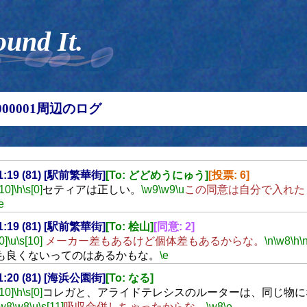
ound It.
00000001周辺のログ
21:19 (81) [駅前繁華街]
[To: どどめうにゅう]
[投票: 6]
[10]
\h
\s[0]
セティアは正しい。
\w9
\w9
\u
この同意は自分で入れた
e
21:19 (81) [駅前繁華街]
[To: 桧山]
[同意: 2]
0]
\u
\s[10]
メーカー差もあるけど個体差もあるからな。
\n
\w8
\h
\
も良くないってのはあるかもな。
\e
21:20 (81) [海浜公園街]
[To: なる]
[10]
\h
\s[0]
コレガと、アライドテレシスのルーターは、同じ物に
\w8
\w8
\u
\s[11]
吸収合併しちゃったからな。
\w8
\e