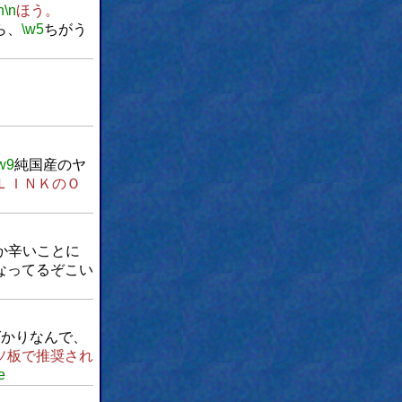
n
\n
ほう。
ら、
\w5
ちがう
w9
純国産のヤ
ＬＩＮＫのＯ
か辛いことに
なってるぞこい
ばかりなんで、
ソ板で推奨され
e