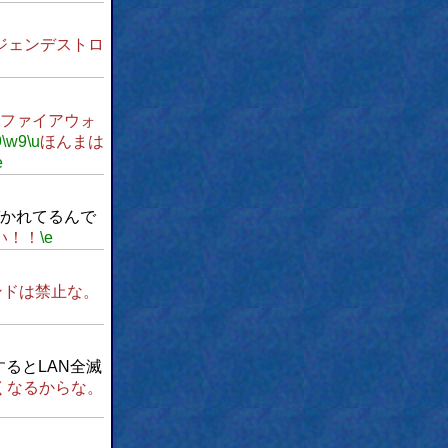
ジェンデストロ
ファイアウォ
9
\w9
\u
ほんまは
e
かれてるんで
い！！
\e
ンドは禁止な。
るとLAN全滅
くなるからな。