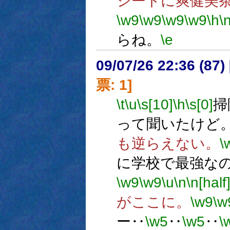
シートに爽健美茶
\w9
\w9
\w9
\w9
\h
\
らね。
\e
09/07/26 22:36 (
票: 1]
\t
\u
\s[10]
\h
\s[0]
掃
って聞いたけど
も逆らえない。
\
に学校で最強な
\w9
\w9
\u
\n
\n[half
がここに。
\w9
\w
ー‥
\w5
‥
\w5
‥
\