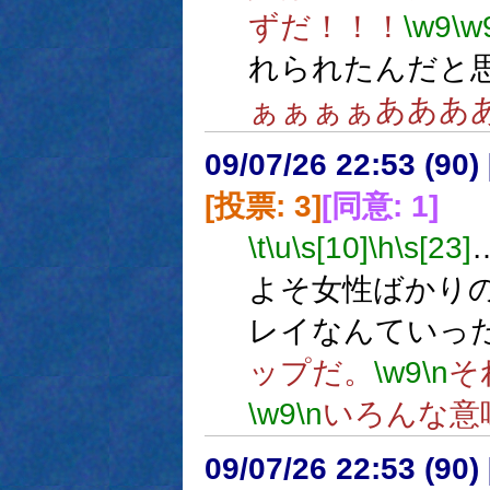
ずだ！！！
\w9
\w
れられたんだと
ぁぁぁぁあああ
09/07/26 22:53 (
[投票: 3]
[同意: 1]
\t
\u
\s[10]
\h
\s[23]
よそ女性ばかり
レイなんていっ
ップだ。
\w9
\n
そ
\w9
\n
いろんな意
09/07/26 22:53 (