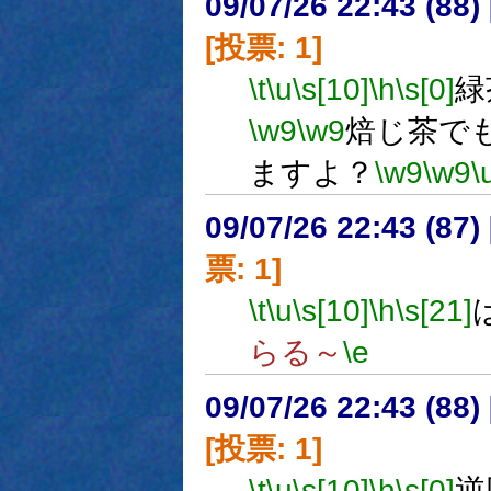
09/07/26 22:43 (
[投票: 1]
\t
\u
\s[10]
\h
\s[0]
緑
\w9
\w9
焙じ茶で
ますよ？
\w9
\w9
\
09/07/26 22:43 (
票: 1]
\t
\u
\s[10]
\h
\s[21]
らる～
\e
09/07/26 22:43 (
[投票: 1]
\t
\u
\s[10]
\h
\s[0]
逆