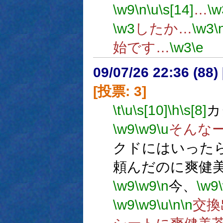
\w9
\n
\u
\s[14]
…
\w
\w3
したか…
\w3
\
始です…
\w3
\e
09/07/26 22:36 (
[投票: 3]
\t
\u
\s[10]
\h
\s[8]
カ
\w9
\w9
\u
そんな
クドにはいった
頼んだのに爽健
\w9
\w9
\n
今、
\w9
\w9
\w9
\u
\n
\n
交換