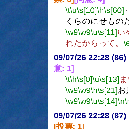
\t
\u
\s[10]
\h
\s[60]
くらのにせもの
\w9
\w9
\u
\s[11]
い
れたからって。
\
09/07/26 22:28 (86
意: 1]
\t
\h
\s[0]
\u
\s[13]
ま
\w9
\w9
\h
\s[21]
お
\w9
\w9
\u
\s[14]
\n
\
09/07/26 22:28 (
[投票: 1]