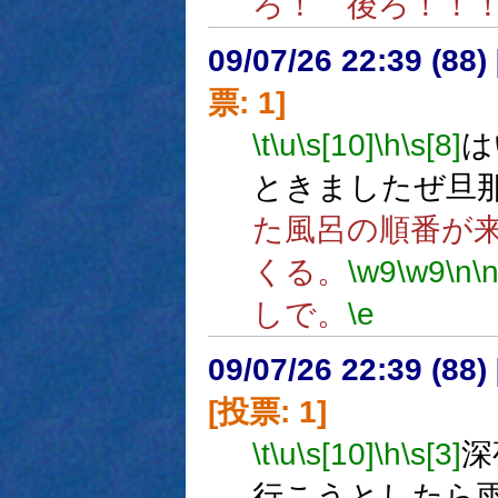
ろ！ 後ろ！！
09/07/26 22:39 (
票: 1]
\t
\u
\s[10]
\h
\s[8]
ときましたぜ旦
た風呂の順番が
くる。
\w9
\w9
\n
\
しで。
\e
09/07/26 22:39 (
[投票: 1]
\t
\u
\s[10]
\h
\s[3]
深
行こうとしたら