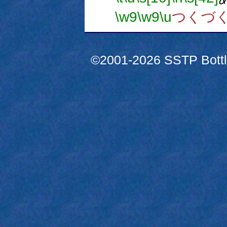
\w9
\w9
\u
つくづ
©2001-2026 SSTP Bottle 