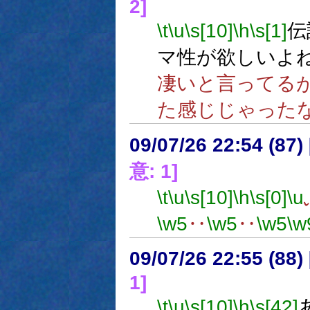
2]
\t
\u
\s[10]
\h
\s[1]
伝
マ性が欲しいよ
凄いと言ってる
た感じじゃった
09/07/26 22:54 (
意: 1]
\t
\u
\s[10]
\h
\s[0]
\u
\w5
‥
\w5
‥
\w5
\w
09/07/26 22:55 (
1]
\t
\u
\s[10]
\h
\s[42]