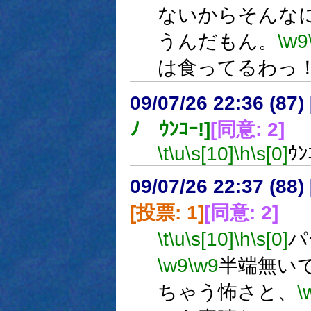
ないからそんな
うんだもん。
\w9
は食ってるわっ
09/07/26 22:36 (
ﾉ ｳﾝｺｰ!]
[同意: 2]
\t
\u
\s[10]
\h
\s[0]
ｳﾝ
09/07/26 22:37 (
[投票: 1]
[同意: 2]
\t
\u
\s[10]
\h
\s[0]
パ
\w9
\w9
半端無い
ちゃう怖さと、
\