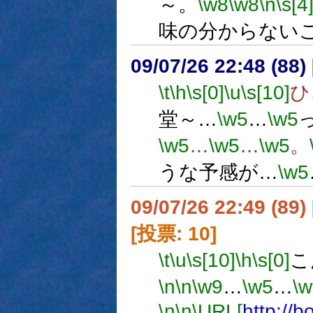
～。
\w8
\w8
\n
\s[4
味の分からない
09/07/26 22:48 (
\t
\h
\s[0]
\u
\s[10]
ひ
堂～…
\w5
…
\w5
\w5
…
\w5
…
\w5
。
うな予感が…
\w5
09/07/26 22:49 (
[投票: 10]
\t
\u
\s[10]
\h
\s[0]
こ
\n
\n
\w9
…
\w5
…
\w
\n
\n
\URL[
http://b