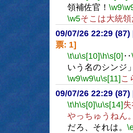
領補佐官！
\w9
\w
\w5
そこは大統領
09/07/26 22:29 (
票: 1]
\t
\u
\s[10]
\h
\s[0]
‥
いう名のシンジ
\w9
\w9
\u
\s[11]
こ
09/07/26 22:29 (87
\t
\h
\s[0]
\u
\s[14]
失
やっちゅうねん
だろ、それは。
\