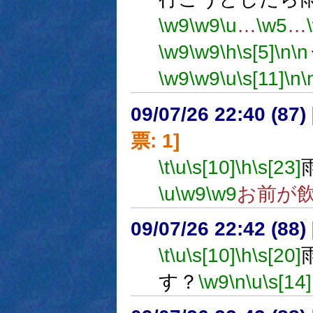
\w9
\w9
\u
…
\w5
…
\w9
\w9
\h
\s[5]
\n
\n
\w9
\w9
\u
\s[11]
\n
\
09/07/26 22:40 (
票: 1]
\t
\u
\s[10]
\h
\s[23]
\u
\w9
\w9
お前が
09/07/26 22:42 (
\t
\u
\s[10]
\h
\s[20]
す？
\w9
\n
\u
\s[14]