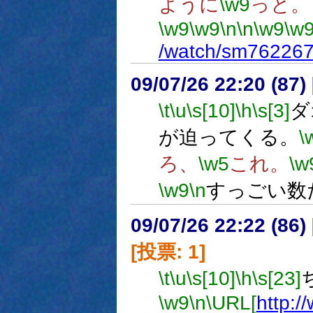
ように
\w9
っと。
\w9
\w9
\n
\n
\w9
\w
/watch/sm76226
09/07/26 22:20 (
\t
\u
\s[10]
\h
\s[3]
ダ
が迫ってくる。
\
ろ、
\w5
これ。
\w
\w9
\n
すっごい数
09/07/26 22:22 (
[投票: 1]
\t
\u
\s[10]
\h
\s[23]
\w9
\n
\URL[
http:/