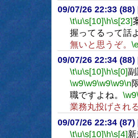
09/07/26 22:33 (
\t
\u
\s[10]
\h
\s[23]
握ってるって話
無いと思うぞ。
\
09/07/26 22:34 (
\t
\u
\s[10]
\h
\s[0]
副
\w9
\w9
\w9
\w9
\n
職ですよね。
\w9
業務丸投げされる
09/07/26 22:34 (87
\t
\u
\s[10]
\h
\s[4]
新