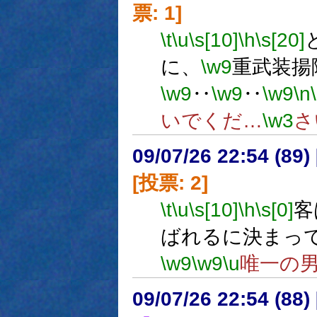
票: 1]
\t
\u
\s[10]
\h
\s[20]
に、
\w9
重武装揚
\w9
‥
\w9
‥
\w9
\n
いでくだ…
\w3
さ
09/07/26 22:54 (
[投票: 2]
\t
\u
\s[10]
\h
\s[0]
客
ばれるに決まっ
\w9
\w9
\u
唯一の男
09/07/26 22:54 (