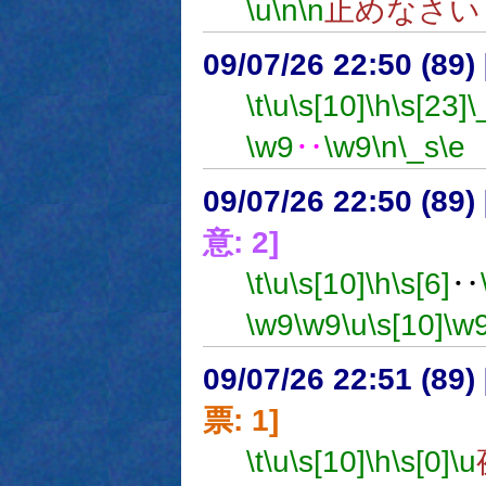
\u
\n
\n
止めなさい
09/07/26 22:50 (89
\t
\u
\s[10]
\h
\s[23]
\
\w9
‥
\w9
\n
\_s
\e
09/07/26 22:50 (
意: 2]
\t
\u
\s[10]
\h
\s[6]
‥
\w9
\w9
\u
\s[10]
\w
09/07/26 22:51 (
票: 1]
\t
\u
\s[10]
\h
\s[0]
\u