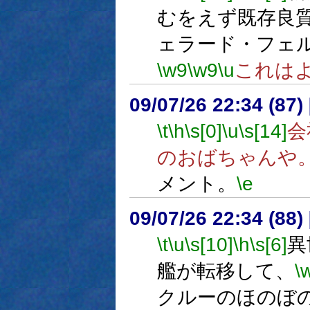
むをえず既存良質幼女
ェラード・フェ
\w9
\w9
\u
これは
09/07/26 22:34 (87
\t
\h
\s[0]
\u
\s[14]
会
のおばちゃんや
メント。
\e
09/07/26 22:34 (
\t
\u
\s[10]
\h
\s[6]
異
艦が転移して、
\
クルーのほのぼ