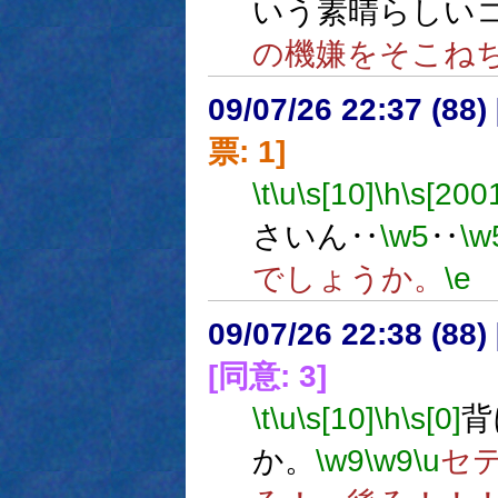
いう素晴らしい
の機嫌をそこねち
09/07/26 22:37 (
票: 1]
\t
\u
\s[10]
\h
\s[200
さいん‥
\w5
‥
\w
でしょうか。
\e
09/07/26 22:38 (
[同意: 3]
\t
\u
\s[10]
\h
\s[0]
背
か。
\w9
\w9
\u
セ