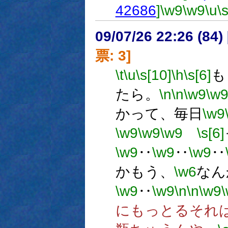
42686
]
\w9
\w9
\u
\
09/07/26 22:26 (
票: 3]
\t
\u
\s[10]
\h
\s[6]
も
たら。
\n
\n
\w9
\w
かって、毎日
\w9
\w9
\w9
\w9
\s[6]
\w9
‥
\w9
‥
\w9
‥
かもう、
\w6
なん
\w9
‥
\w9
\n
\n
\w9
にもっとるそれ