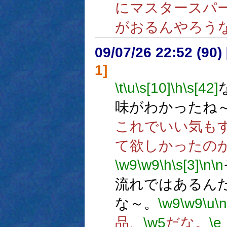
にマスタースパ
がおるんやろう
09/07/26 22:52 (
1]
\t
\u
\s[10]
\h
\s[42]
味がわかったね
これでいい気も
て欲しかったの
\w9
\w9
\h
\s[3]
\n
\n
流れではあるん
な～。
\w9
\w9
\u
\n
品、
\w5
だな。
\e