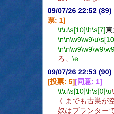
09/07/26 22:52 (
票: 1]
\t
\u
\s[10]
\h
\s[7]
東
\n
\n
\w9
\w9
\u
\s[10
\n
\n
\w9
\w9
\w9
\w
ろ。
\e
09/07/26 22:53 (
[投票: 5]
[同意: 1]
\t
\u
\s[10]
\h
\s[0]
\u
くまでも古巣が
奴はプランター