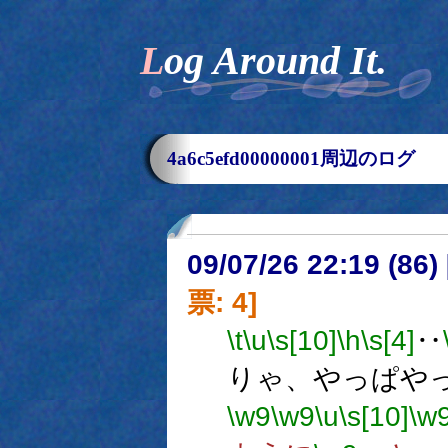
Log Around It.
4a6c5efd00000001周辺のログ
09/07/26 22:19 (
票: 4]
\t
\u
\s[10]
\h
\s[4]
‥
りゃ、やっぱや
\w9
\w9
\u
\s[10]
\w