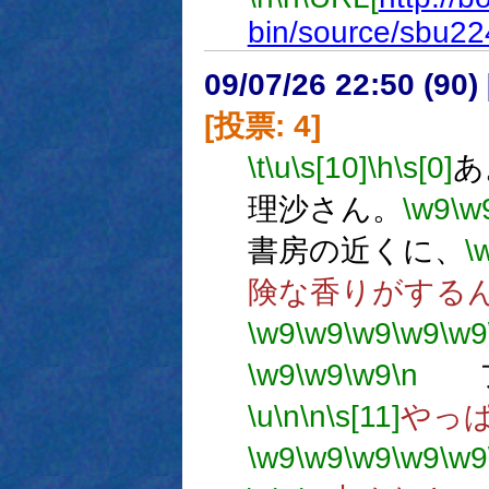
bin/source/sbu22
09/07/26 22:50 (
[投票: 4]
\t
\u
\s[10]
\h
\s[0]
あ
理沙さん。
\w9
\w
書房の近くに、
\
険な香りがするん
\w9
\w9
\w9
\w9
\w9
\w9
\w9
\w9
\n
フ
\u
\n
\n
\s[11]
やっ
\w9
\w9
\w9
\w9
\w9