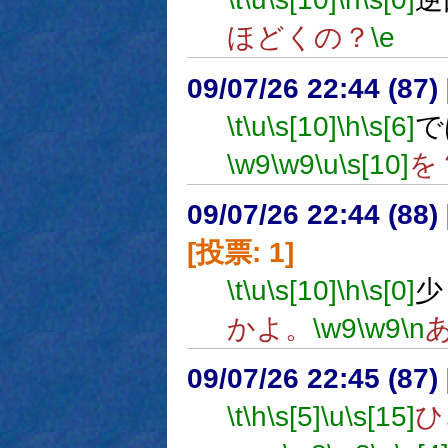
ほどくの？
\e
09/07/26 22:44 (
\t
\u
\s[10]
\h
\s[6]
で
\w9
\w9
\u
\s[10]
を
09/07/26 22:44 (
[投票: 1]
\t
\u
\s[10]
\h
\s[0]
少
かよ。
\w9
\w9
\n
09/07/26 22:45 (
\t
\h
\s[5]
\u
\s[15]
ひ