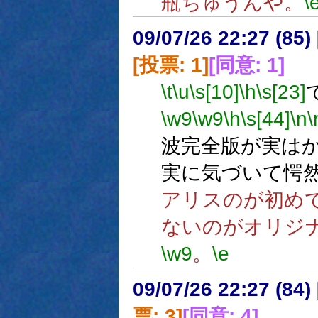
瓶ちゅうんや。
\
09/07/26 22:27 (
[投票: 1]
[同意: 1]
\t
\u
\s[10]
\h
\s[23]
\w9
\w9
\h
\s[44]
\n
\
波完全版が実は
実に気づいて愕
アリスのが初め
ないのがオリジ
\w9
。
\e
09/07/26 22:27 (
票: 3]
[同意: 4]