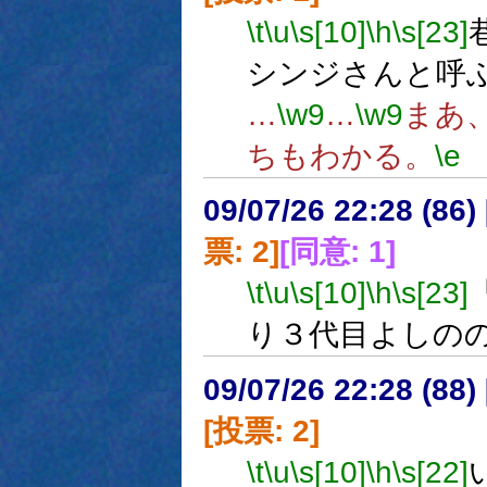
\t
\u
\s[10]
\h
\s[23]
シンジさんと呼
…
\w9
…
\w9
まあ
ちもわかる。
\e
09/07/26 22:28 (
票: 2]
[同意: 1]
\t
\u
\s[10]
\h
\s[23]
り３代目よしの
09/07/26 22:28 (
[投票: 2]
\t
\u
\s[10]
\h
\s[22]