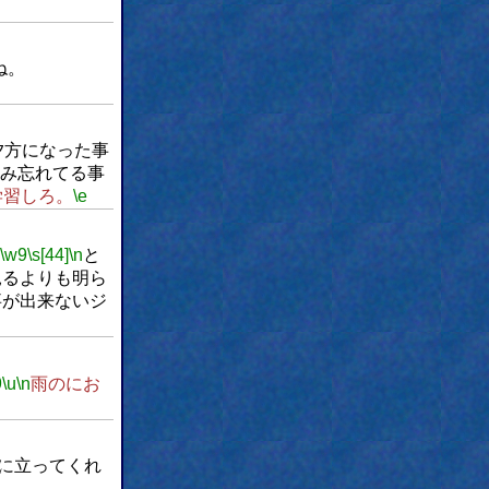
ね。
夕方になった事
み忘れてる事
学習しろ。
\e
\w9
\s[44]
\n
と
見るよりも明ら
事が出来ないジ
9
\u
\n
雨のにお
に立ってくれ