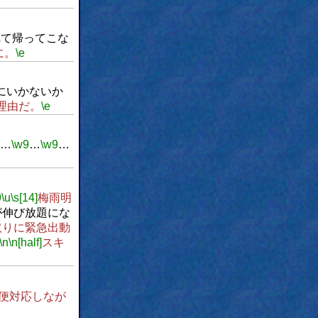
れて帰ってこな
に。
\e
にいかないか
理由だ。
\e
…
\w9
…
\w9
…
9
\u
\s[14]
梅雨明
が伸び放題にな
取りに緊急出動
\n
\n[half]
スキ
便対応しなが