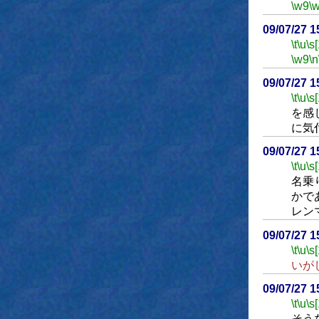
\w9
\
09/07/27 
\t
\u
\s
\w9
\n
09/07/27 
\t
\u
\s
を感
に気
09/07/27 
\t
\u
\s
名乗
かで
レン
09/07/27 
\t
\u
\s
いが
09/07/27 
\t
\u
\s
そう