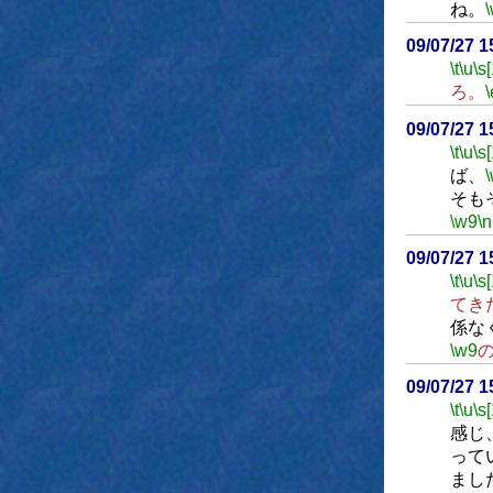
ね。
09/07/27 
\t
\u
\s
ろ。
\
09/07/27 
\t
\u
\s
ば、
そも
\w9
\n
09/07/27 
\t
\u
\s
てき
係な
\w9
09/07/27 
\t
\u
\s
感じ
って
まし