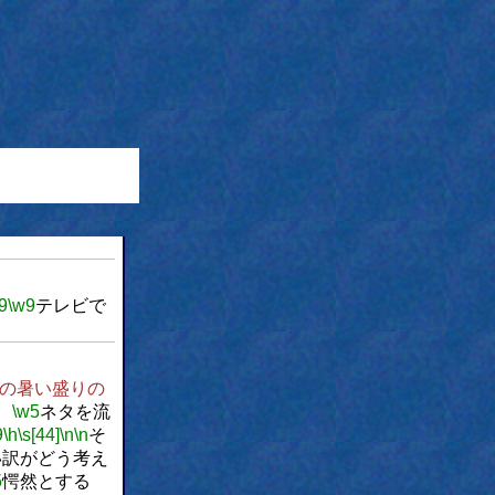
9
\w9
テレビで
の暑い盛りの
、
\w5
ネタを流
9
\h
\s[44]
\n
\n
そ
い訳がどう考え
5
愕然とする