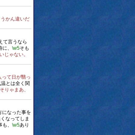
ようかん違いだ
えて言うなら
時に、
\w5
そも
いじゃない。
入って日が翳っ
気温とは全く関
そりゃまあ、
方になった事を
無くなってしま
事も、
\w5
あり
。