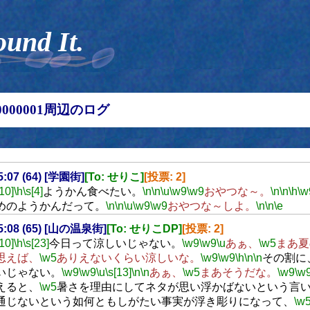
ound It.
00000001周辺のログ
15:07 (64) [学園街]
[To: せりこ]
[投票: 2]
[10]
\h
\s[4]
ようかん食べたい。
\n
\n
\u
\w9
\w9
おやつな～。
\n
\n
\h
\w
めのようかんだって。
\n
\n
\u
\w9
\w9
おやつな～しよ。
\n
\n
\e
15:08 (65) [山の温泉街]
[To: せりこDP]
[投票: 2]
[10]
\h
\s[23]
今日って涼しいじゃない。
\w9
\w9
\u
あぁ、
\w5
まあ夏
思えば、
\w5
ありえないくらい涼しいな。
\w9
\w9
\h
\n
\n
その割に
いじゃない。
\w9
\w9
\u
\s[13]
\n
\n
あぁ、
\w5
まあそうだな。
\w9
\w
えると、
\w5
暑さを理由にしてネタが思い浮かばないという言
通じないという如何ともしがたい事実が浮き彫りになって、
\w