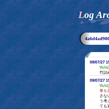
Log Ar
4a6d4ad9
09/07/27 
\t
\u
\s
竹詰
09/07/27 
\t
\u
\s
事を
さな
う考
ても