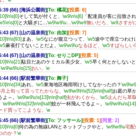
15:39 (66) [海浜公園街]
[To: 橘花]
[投票: 6]
[10]
\h
\s[0]
そして気が付くと、
\w9
\n
\s[6]
「配達員が客に拉致さ
\w5
\n
\s[0]
と大騒ぎに…
\w9
\w9
\u
…
\w9
\w9
無いだろ、
\w9
さすが
15:43 (67) [山の温泉街]
[To: 由加]
[投票: 7]
[10]
\h
\s[93]
まあ、
\w5
なにが腹立つって、
\w5
途中で席立つわけ
\w5
麻雀打てないことだよ。
\w9
\w9
\u
なるほど、
\w5
すばらしい
15:44 (67) [山の温泉街]
[To: せりこDP]
[投票: 5]
[10]
\h
\s[21]
駄目だあのケミカル美少女、
\w5
早く何とかしないと
。
\w9
\w9
\u
\s[15]
おい。
\e
15:44 (66) [駅前繁華街]
[To: 舞子]
[10]
\h
\s[34]
あれ、
\w5
東海地区梅雨明けしてなかったの？
\w9
\w
8月上旬って言ってたからな。
\w9
\w9
\h
\s[52]
\n
\n[half]
お庭の草
うよ～。
\w9
\w9
\u
\s[13]
\n
\n[half]
虫がわくから、
\w5
止んだら草
。
\w9
\w9
\h
\s[32]
\n
\n[half]
蚊が一杯飛んでるよ～。
\w9
\w9
\u
\s[14]
ード買ってこような。
\e
15:45 (66) [駅前繁華街]
[To: フッサール]
[投票: 1]
[同意: 2]
[10]
\h
\s[0]
何の為の無線LANとネットブックやと。
\w9
\w9
\u
宅配
つのか？
\e