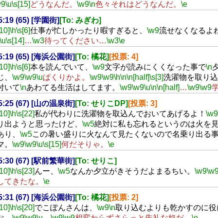
w9
\u
\s[15]
どうなんだ。
\w9
\n
色々それはどうなんだ。
\e
15:19 (65) [学園街]
[To: みぎわ]
[10]
\h
\s[6]
仕事が忙しかったり暇すぎると、
\w9
流せなくなるよ
\u
\s[14]
…
\w3
待ってください…
\w3
\e
15:19 (65) [海浜公園街]
[To: 橘花]
[投票: 4]
[10]
\h
\s[6]
本を読んでいて、
\w9
文字が読みにくくなった事で
\n
じ、
\w9
\w9
\u
ぱくりかよ。
\w9
\w9
\h
\n
\n[half]
\s[3]
洗濯物を取り込
付いて
\n
あわてる生活はしてます。
\w9
\w9
\u
\n
\n[half]
…
\w9
\w9
15:25 (67) [山の温泉街]
[To: せりこDP]
[投票: 3]
[10]
\h
\s[22]
私が代わりに洗濯物を取込んでおいてあげるよ！
\w9
り出ようと思ったけど、
\w5
絶対に私も忘れるというのは火を
あり、
\w5
この暑い盛りに火なんて見たくないので名乗り出る
マ。
\w9
\w9
\u
\s[15]
何だそりゃ。
\e
15:30 (67) [駅前繁華街]
[To: せりこ]
[10]
\h
\s[23]
んー、
\w5
なんか夕立がきそうだよまるちい。
\w9
\w
してきたな。
\e
15:31 (67) [海浜公園街]
[To: 橘花]
[投票: 2]
[10]
\h
\s[20]
でこぽんさんは、
\w9
\n
取り込むよりも乾かすのに役
な…
\w9
\w9
\u
…
\w9
\w9
相変わらずさらっと失礼な奴だ。
\e