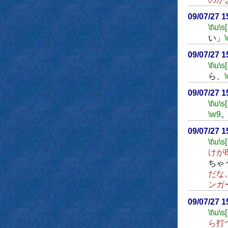
09/07/27 
\t
\u
\s
い」
09/07/27 
\t
\u
\s
ら、
09/07/27 
\t
\u
\s
\w9
09/07/27 
\t
\u
\s
けが
ちゃ
だな
ンガ
09/07/27 
\t
\u
\s
ら打