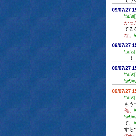
09/07/27 
\t
\u
\s
かっ
てる
な。
\
09/07/27 
\t
\u
\s
ー！
09/07/27 
\t
\u
\s
\w9
\
09/07/27 
\t
\u
\s
もう
俺、
\w9
\
て、
すら
のか