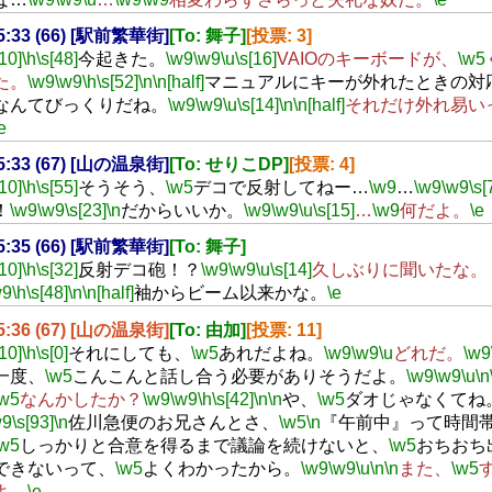
15:33 (66) [駅前繁華街]
[To: 舞子]
[投票: 3]
[10]
\h
\s[48]
今起きた。
\w9
\w9
\u
\s[16]
VAIOのキーボードが、
\w5
た。
\w9
\w9
\h
\s[52]
\n
\n[half]
マニュアルにキーが外れたときの対
なんてびっくりだね。
\w9
\w9
\u
\s[14]
\n
\n[half]
それだけ外れ易い
e
15:33 (67) [山の温泉街]
[To: せりこDP]
[投票: 4]
[10]
\h
\s[55]
そうそう、
\w5
デコで反射してねー…
\w9
…
\w9
\w9
\s[
！
\w9
\w9
\s[23]
\n
だからいいか。
\w9
\w9
\u
\s[15]
…
\w9
何だよ。
\e
15:35 (66) [駅前繁華街]
[To: 舞子]
[10]
\h
\s[32]
反射デコ砲！？
\w9
\w9
\u
\s[14]
久しぶりに聞いたな。
w9
\h
\s[48]
\n
\n[half]
袖からビーム以来かな。
\e
15:36 (67) [山の温泉街]
[To: 由加]
[投票: 11]
[10]
\h
\s[0]
それにしても、
\w5
あれだよね。
\w9
\w9
\u
どれだ。
\w9
一度、
\w5
こんこんと話し合う必要がありそうだよ。
\w9
\w9
\u
\n
\w5
なんかしたか？
\w9
\w9
\h
\s[42]
\n
\n
や、
\w5
ダオじゃなくてね
w9
\s[93]
\n
佐川急便のお兄さんとさ、
\w5
\n
『午前中』って時間
\w5
しっかりと合意を得るまで議論を続けないと、
\w5
おちおち
できないって、
\w5
よくわかったから。
\w9
\w9
\u
\n
\n
また、
\w5
よ。
\e