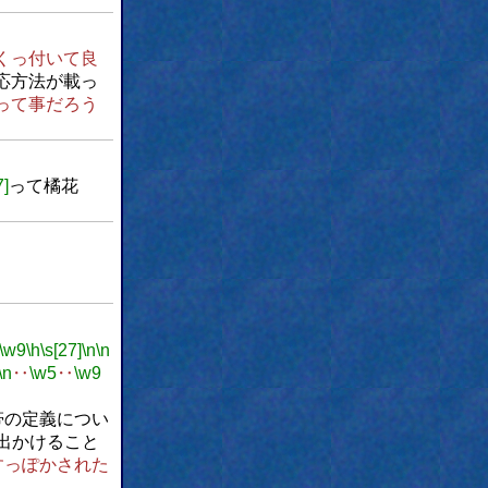
くっ付いて良
応方法が載っ
って事だろう
7]
って橘花
\w9
\h
\s[27]
\n
\n
\n
‥
\w5
‥
\w9
。
帯の定義につい
出かけること
すっぽかされた