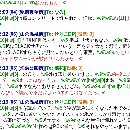
\w9
\w9
\u
\s[15]
\n
\n
おぉぉぉぉ。
\e
15:09 (64) [駅前繁華街]
[To: なる]
[10]
\h
\s[3]
竹筋コンクリートで作られた、洋館。
\w9
\w9
\u
\s[11]
e
15:12 (66) [山の温泉街]
[To: せりこDP]
[投票: 3]
[10]
\h
\s[44]
「“昭和”世代でも、
\w5
“平成”世代でもない。
\w9
\n
敢
\w5
私はBLACK世代だッ！」という一言を見て大きく頷くと同
そのBLACKすらろくに見ていないという事実。
\w9
\w9
\u
でもい
シャドウムーンが格好いいんだから。
\e
15:13 (65) [海浜公園街]
[To: 橘花]
[投票: 3]
[10]
\h
\s[3]
この辺り、
\w9
外は蒸し暑いですよ。
\w9
\w9
\u
午後に
た分、
\w9
ましにはなったが。
\w9
\w9
\h
\n
\n[half]
\s[0]
まあ、
\w9
く、
\w9
\n
ネタなんてありませんけどね。
\w9
\w9
\u
\n
\n[half]
\s[11]
のんびり本読んでるだけじゃ
\n
ネタも出ないだろ。
\e
15:16 (66) [山の温泉街]
[To: せりこDP]
[投票: 3]
[10]
\h
\s[6]
本を読んでいて、
\w5
文字が読みにくくなった事で夕
、
\w5
ふと横に置いておいたアイスティの氷がすっかり溶けて
いる事に気づき、
\w5
苦笑する。
\w9
\n
そんな生活に憧れていた
た。
\w9
\w9
\w9
\s[44]
\n
今はPCの前で、
\w5
それをやっています