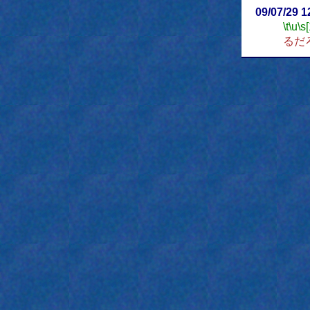
09/07/29 
\t
\u
\s
るだ