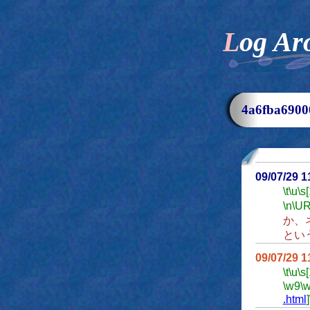
Log Ar
4a6fba69
09/07/29 
\t
\u
\s
\n
\UR
か、
とい
09/07/29 
\t
\u
\s
\w9
\
.html
]