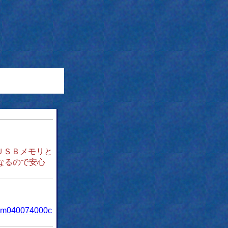
ＵＳＢメモリと
なるので安心
000m040074000c