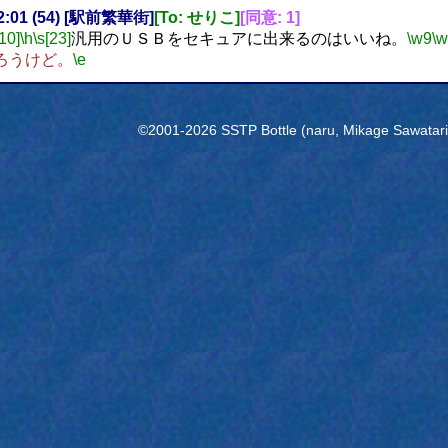
12:01 (54) [駅前繁華街]
[To: せりこ]
[同意: 1]
[10]
\h
\s[23]
汎用のＵＳＢをセキュアに出来るのはいいね。
\w9
\
ろうけど。
\e
©2001-2026 SSTP Bottle (naru, Mikage Sawatari) 