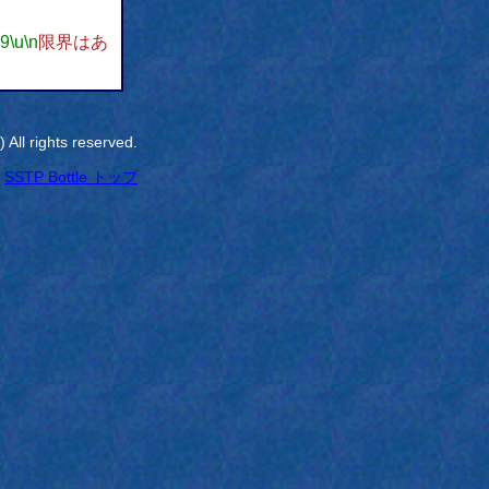
w9
\u
\n
限界はあ
All rights reserved.
SSTP Bottle トップ