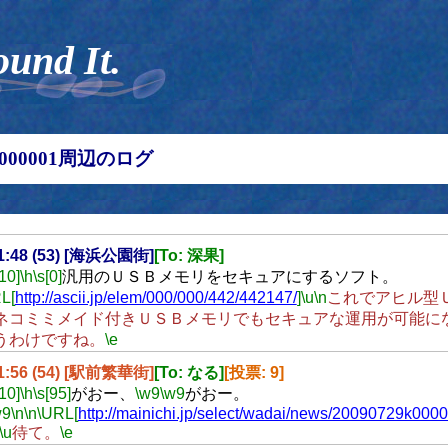
ound It.
00000001周辺のログ
11:48 (53) [海浜公園街]
[To: 深果]
[10]
\h
\s[0]
汎用のＵＳＢメモリをセキュアにするソフト。
L[
http://ascii.jp/elem/000/000/442/442147/
]
\u
\n
これでアヒル型
ネコミミメイド付きＵＳＢメモリでもセキュアな運用が可能に
うわけですね。
\e
11:56 (54) [駅前繁華街]
[To: なる]
[投票: 9]
[10]
\h
\s[95]
がおー、
\w9
\w9
がおー。
w9
\n
\n
\URL[
http://mainichi.jp/select/wadai/news/20090729k0
\u
待て。
\e