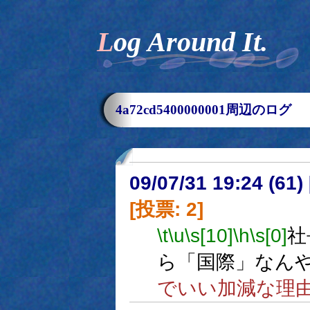
Log Around It.
4a72cd5400000001周辺のログ
09/07/31 19:24 (
[投票: 2]
\t
\u
\s[10]
\h
\s[0]
社
ら「国際」なん
でいい加減な理