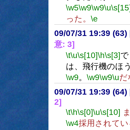
\w5
\w9
\w9
\u
\s[15
った。
\e
09/07/31 19:39 (
意: 3]
\t
\u
\s[10]
\h
\s[3]
で
は、飛行機のほ
\w9
。
\w9
\w9
\u
だ
09/07/31 19:39 (
2]
\t
\h
\s[0]
\u
\s[10]
ま
\w4
採用されてい