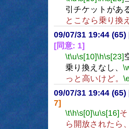
引チケットがあ
とこなら乗り換
09/07/31 19:44 (
[同意: 1]
\t
\u
\s[10]
\h
\s[23]
乗り換えなし、
\
っと高いけど。
\
09/07/31 19:44 (
7]
\t
\h
\s[0]
\u
\s[16]
そ
ら開放されたら