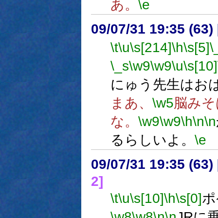
あ。
\e
09/07/31 19:35 (63
\t
\u
\s[214]
\h
\s[5]
\
\_s
\w9
\w9
\u
\s[10]
にゅう先生はお
まあ、
\w5
脳みそ
な。
\w9
\w9
\h
\n
\n
るらしいよ。
\e
09/07/31 19:35 (
2]
\t
\u
\s[10]
\h
\s[0]
ポ
\w8
\w8
\n
\n
JRに