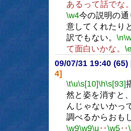
あるって話でな
\w4
今の説明の通
意してくれたり
訳でもない。
\n
\
て面白いかな。
\
09/07/31 19:40 (
4]
\t
\u
\s[10]
\h
\s[93]
然と姿を消すと
んじゃないかっ
調べるからおも
\w9
\w9
\u
‥
\w5
‥