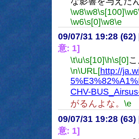
な影響を与えた
\w8
\w8
\s[100]
\w6
\w6
\s[0]
\w8
\e
09/07/31 19:28 (
意: 1]
\t
\u
\s[10]
\h
\s[0]
こ
\n
\URL[
http://ja
5%E3%82%A1%
CHV-BUS_Airsus-
がるんよな。
\e
09/07/31 19:28 (
意: 1]