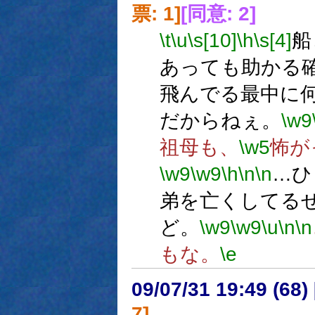
票: 1]
[同意: 2]
\t
\u
\s[10]
\h
\s[4]
船
あっても助かる
飛んでる最中に
だからねぇ。
\w9
祖母も、
\w5
怖が
\w9
\w9
\h
\n
\n
…ひ
弟を亡くしてる
ど。
\w9
\w9
\u
\n
\n
もな。
\e
09/07/31 19:49 (
7]