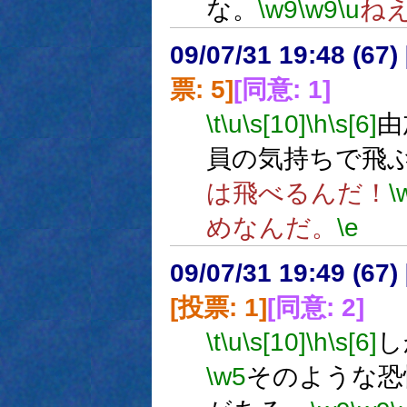
な。
\w9
\w9
\u
ね
09/07/31 19:48 (
票: 5]
[同意: 1]
\t
\u
\s[10]
\h
\s[6]
由
員の気持ちで飛
は飛べるんだ！
\
めなんだ。
\e
09/07/31 19:49 (
[投票: 1]
[同意: 2]
\t
\u
\s[10]
\h
\s[6]
し
\w5
そのような恐