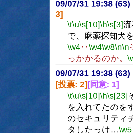
09/07/31 19:38 (
3]
\t
\u
\s[10]
\h
\s[3]
流
で、麻薬探知犬
\w4
‥
\w4
\w8
\n
\n
っかかるのか。
\
09/07/31 19:38 (
[投票: 2]
[同意: 1]
\t
\u
\s[10]
\h
\s[23]
を入れてたのを
のセキュリティ
タしたっけ…
\w5