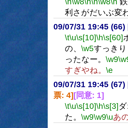
\n
\w8
\h
\n
\w8
\n
鉄
利さがだいぶ変
09/07/31 19:45 (
\t
\u
\s[10]
\h
\s[60]
の、
\w5
すっきり
ったなー。
\w9
\w
すぎやね。
\e
09/07/31 19:45 (
票: 4]
[同意: 1]
\t
\u
\s[10]
\h
\s[3]
ダ
た。
\w9
\w9
\u
あ