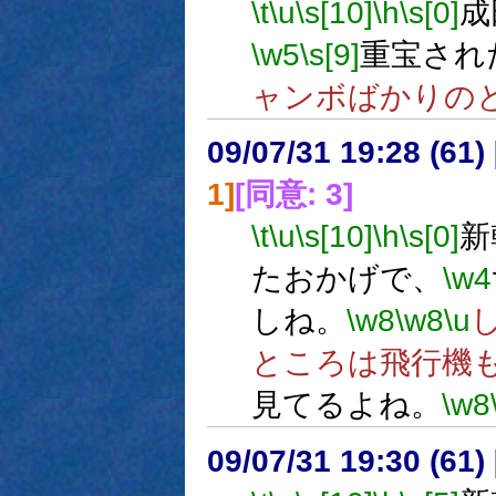
\t
\u
\s[10]
\h
\s[0]
成
\w5
\s[9]
重宝され
ャンボばかりの
09/07/31 19:28 (
1]
[同意: 3]
\t
\u
\s[10]
\h
\s[0]
新
たおかげで、
\w4
しね。
\w8
\w8
\u
ところは飛行機
見てるよね。
\w8
09/07/31 19:30 (