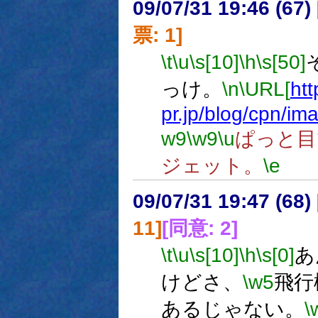
09/07/31 19:46 (
票: 1]
\t
\u
\s[10]
\h
\s[50]
っけ。
\n
\URL[
htt
pr.jp/blog/cpn/i
w9
\w9
\u
ぱっと目
ジェット。
\e
09/07/31 19:47 (
11]
[同意: 2]
\t
\u
\s[10]
\h
\s[0]
あ
けどさ、
\w5
飛行
あるじゃない。
\