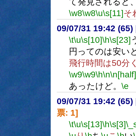
て発見されると
\w8
\w8
\u
\s[11]
そ
09/07/31 19:42 (
\t
\u
\s[10]
\h
\s[23]
円ってのは安い
飛行時間は50分
\w9
\w9
\h
\n
\n[half
あったけど。
\e
09/07/31 19:42 (
票: 1]
\t
\u
\s[13]
\h
\s[3]
\_
\u
り
\h
ち
\u
こ
\h
い