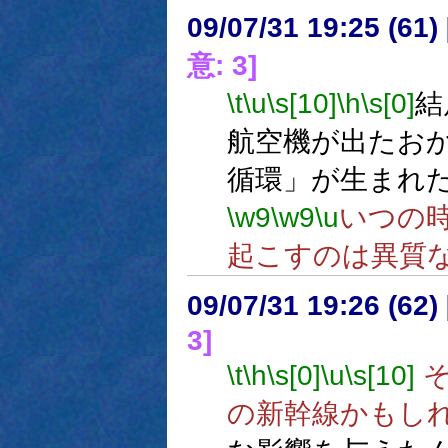
09/07/31 19:25 (
意: 3]
\t
\u
\s[10]
\h
\s[0]
結
航空機が出たお
循環」が生まれ
\w9
\w9
\u
いつの
起こすのは異質
09/07/31 19:26 (
3]
\t
\h
\s[0]
\u
\s[10]
そ
の新幹線かもし