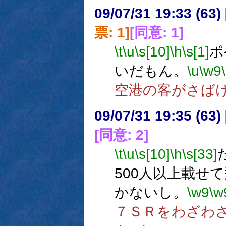
09/07/31 19:33 (
票: 1]
[同意: 1]
\t
\u
\s[10]
\h
\s[1]
ポ
いだもん。
\u
\w9
空港の客がさば
09/07/31 19:35 (
[同意: 2]
\t
\u
\s[10]
\h
\s[33]
500人以上載せ
かないし。
\w9
\w
７ＳＲをわざわ