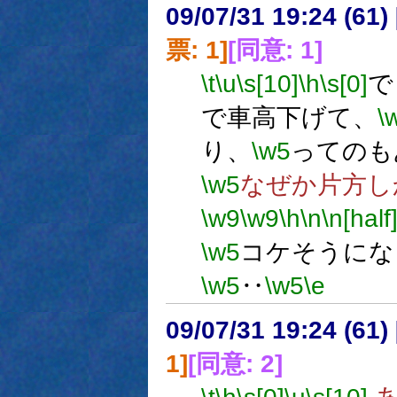
09/07/31 19:24 (
票: 1]
[同意: 1]
\t
\u
\s[10]
\h
\s[0]
で
で車高下げて、
\
り、
\w5
ってのも
\w5
なぜか片方し
\w9
\w9
\h
\n
\n[half
\w5
コケそうにな
\w5
‥
\w5
\e
09/07/31 19:24 (
1]
[同意: 2]