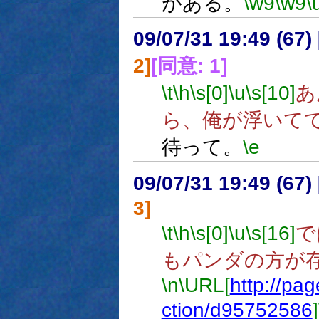
がある。
\w9
\w9
\
09/07/31 19:49 (
2]
[同意: 1]
\t
\h
\s[0]
\u
\s[10]
あ
ら、俺が浮いて
待って。
\e
09/07/31 19:49 (
3]
\t
\h
\s[0]
\u
\s[16]
で
もパンダの方が
\n
\URL[
http://pa
ction/d95752586
]