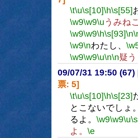
\t
\u
\s[10]
\h
\s[55]
\w9
\w9
\u
うみね
\w9
\w9
\h
\s[93]
\n
\
\w9
\n
わたし、
\w
\w9
\w9
\u
\n
\n
疑う
09/07/31 19:50 (
票: 5]
\t
\u
\s[10]
\h
\s[23]
とこないでしょ
るよ。
\w9
\w9
\u
\s
よ。
\e