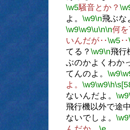
\w5
騒音とか？
\w
よ。
\w9
\n
飛ぶな
\w9
\w9
\u
\n
\n
何を
いんだが‥
\w5
‥
てる？
\w9
\n
飛行
ぶのかよくわか
てんのよ。
\w9
\w
よ。
\w9
\w9
\h
\s[5
ないんだよ。
\w9
飛行機以外で途
ないでしょ。
\w9
んだか。
\e