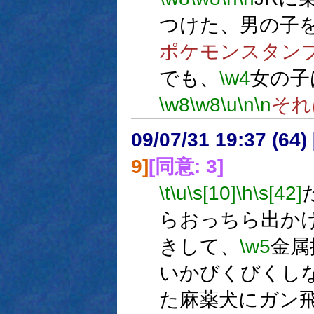
つけた、男の子
ポケモンスタン
でも、
\w4
女の子
\w8
\w8
\u
\n
\n
それ
09/07/31 19:37 (
9]
[同意: 3]
\t
\u
\s[10]
\h
\s[42]
らおっちら出か
きして、
\w5
金属
いかびくびくし
た麻薬犬にガン