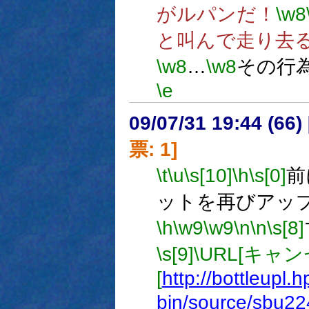
がルパンだ！
\w8
と叫んで走り去
\w8
…
\w8
その行
\e
09/07/31 19:44 (
票: 1]
\t
\u
\s[10]
\h
\s[0]
前
ットを再びアッ
\h
\w9
\w9
\n
\n
\s[8]
\s[9]
\URL[キャン
[
http://bottleupl.h
bin/source/sbu22