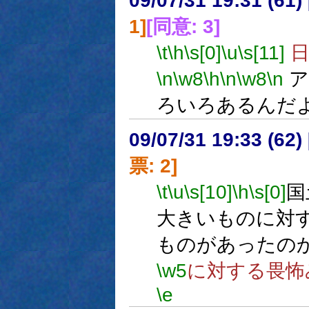
09/07/31 19:31 (
1]
[同意: 3]
\t
\h
\s[0]
\u
\s[11]
日
\n
\w8
\h
\n
\w8
\n
ア
ろいろあるんだ
09/07/31 19:33 (
票: 2]
\t
\u
\s[10]
\h
\s[0]
国
大きいものに対
ものがあったの
\w5
に対する畏怖
\e