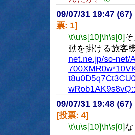
09/07/31 19:47 (
票: 1]
\t
\u
\s[10]
\h
\s[0]
そ
動を掛ける旅客
net.ne.jp/so-net
700XMR0w*10VK
t8u0D5q7Ct3CU0
wRob1AK9s8vQ:
09/07/31 19:48 (
[投票: 4]
\t
\u
\s[10]
\h
\s[0]
な