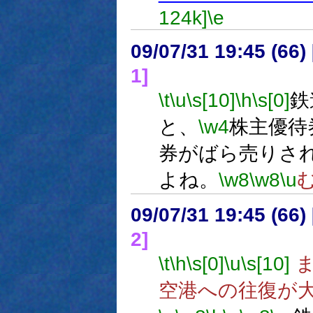
124k]
\e
09/07/31 19:45 (
1]
\t
\u
\s[10]
\h
\s[0]
鉄
と、
\w4
株主優待
券がばら売りさ
よね。
\w8
\w8
\u
09/07/31 19:45 (
2]
\t
\h
\s[0]
\u
\s[10]
ま
空港への往復が