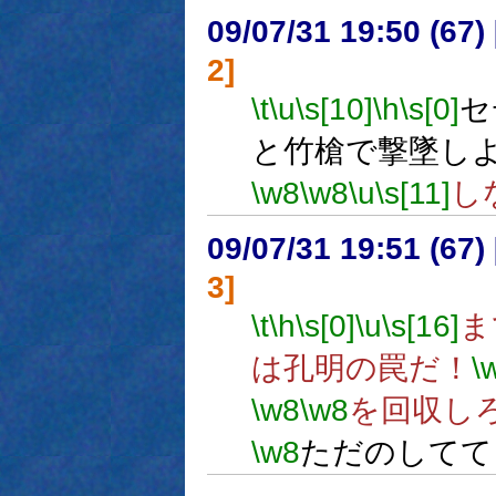
09/07/31 19:50 (
2]
\t
\u
\s[10]
\h
\s[0]
セ
と竹槍で撃墜し
\w8
\w8
\u
\s[11]
し
09/07/31 19:51 (
3]
\t
\h
\s[0]
\u
\s[16]
ま
は孔明の罠だ！
\
\w8
\w8
を回収し
\w8
ただのしてて