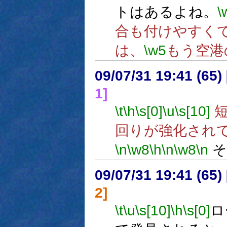
トはあるよね。
\
合も付けやすく
は、
\w5
もう空港
09/07/31 19:41 (
1]
\t
\h
\s[0]
\u
\s[10]
短
回りが強化され
\n
\w8
\h
\n
\w8
\n
そ
09/07/31 19:41 (
2]
\t
\u
\s[10]
\h
\s[0]
ロ