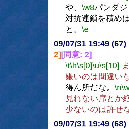
や、
\w8
パンダジ
対抗連鎖を積め
と。
\e
09/07/31 19:49 (
2]
[同意: 2]
\t
\h
\s[0]
\u
\s[10]
ま
嫌いのは間違い
得ん所だな。
\n
\
見れない席とか
少ないのは許せ
09/07/31 19:49 (