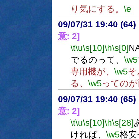
り気にする。
\e
09/07/31 19:40 (
意: 2]
\t
\u
\s[10]
\h
\s[0]
N
でるのって、
\w5
専用機が、
\w5
そ
る、
\w5
ってのが
09/07/31 19:40 (
意: 2]
\t
\u
\s[10]
\h
\s[28]
ければ、
\w5
格安