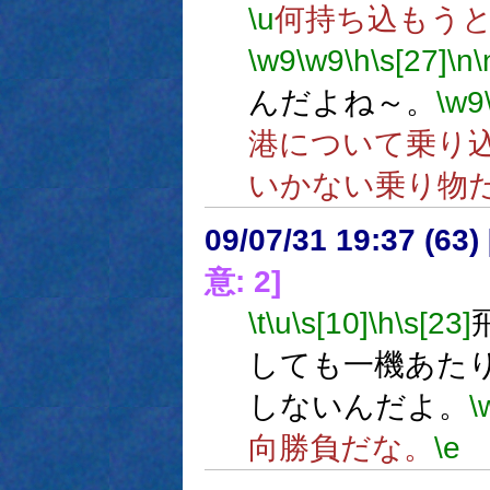
\u
何持ち込もう
\w9
\w9
\h
\s[27]
\n
\
んだよね～。
\w9
港について乗り
いかない乗り物
09/07/31 19:37 (
意: 2]
\t
\u
\s[10]
\h
\s[23]
しても一機あた
しないんだよ。
\
向勝負だな。
\e