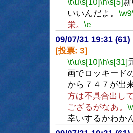
\t
\u
\s[10]
\h
\s[5]
新
いいんだよ。
\w9
栄。
\e
09/07/31 19:31 (
[投票: 3]
\t
\u
\s[10]
\h
\s[31]
画でロッキードの
から７４７が出
方は不具合出し
ござるがなあ。
\
幸いするかわか