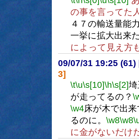
\t
\h
\s[0]
\u
\s[10]
あ
の事を言ってた
４７の輸送量能
一挙に拡大出来
によって見え方
09/07/31 19:25 (
3]
\t
\u
\s[10]
\h
\s[2]
埼
が走ってるの？
\
\w4
床が木で出来
るのに。
\w8
\w8
\
に金がないだけ