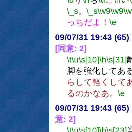
\_s
。
\_s
\w9
\w9
\w
っちだよ！
\e
09/07/31 19:43 (
[同意: 2]
\t
\u
\s[10]
\h
\s[31]
脚を強化してあ
らして軽くして
るのかなあ。
\e
09/07/31 19:43 (
意: 2]
\t
\u
\s[10]
\h
\s[23]