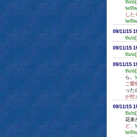
\t
\u
\s
\w9
\
した
\w9
\
09/11/15 
\t
\u
\s
09/11/15 
\t
\u
\s
09/11/15 
\t
\u
\s
ら。
ご愛
った
が控
09/11/15 
\t
\u
\s
花束
ど、
\w9
\