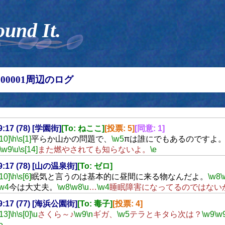
ound It.
00000001周辺のログ
19:17 (78) [学園街]
[To: ねここ]
[投票: 5]
[同意: 1]
[10]
\h
\s[1]
平らか山かの問題で、
\w5
πは誰にでもあるのですよ
\w9
\u
\s[14]
また燃やされても知らないよ。
\e
19:17 (78) [山の温泉街]
[To: ゼロ]
[10]
\h
\s[6]
眠気と言うのは基本的に昼間に来る物なんだよ。
\w8
\
\w4
今は大丈夫。
\w8
\w8
\u
…
\w4
睡眠障害になってるのではない
19:17 (77) [海浜公園街]
[To: 毒子]
[投票: 4]
[13]
\h
\s[0]
\u
さくら～♪
\w9
\n
ギガ、
\w5
テラとキタら次は？
\w9
\w
e