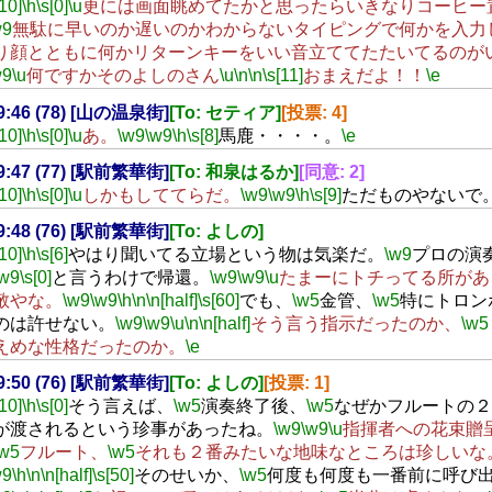
[10]
\h
\s[0]
\u
更には画面眺めてたかと思ったらいきなりコーヒー
w9
無駄に早いのか遅いのかわからないタイピングで何かを入力
り顔とともに何かリターンキーをいい音立ててたたいてるのが
w9
\u
何ですかそのよしのさん
\u
\n
\n
\s[11]
おまえだよ！！
\e
19:46 (78) [山の温泉街]
[To: セティア]
[投票: 4]
[10]
\h
\s[0]
\u
あ。
\w9
\w9
\h
\s[8]
馬鹿・・・・。
\e
19:47 (77) [駅前繁華街]
[To: 和泉はるか]
[同意: 2]
[10]
\h
\s[0]
\u
しかもしててらだ。
\w9
\w9
\h
\s[9]
ただものやないで
19:48 (76) [駅前繁華街]
[To: よしの]
[10]
\h
\s[6]
やはり聞いてる立場という物は気楽だ。
\w9
プロの演
\w9
\s[0]
と言うわけで帰還。
\w9
\w9
\u
たまーにトチってる所があ
敬やな。
\w9
\w9
\h
\n
\n[half]
\s[60]
でも、
\w5
金管、
\w5
特にトロン
のは許せない。
\w9
\w9
\u
\n
\n[half]
そう言う指示だったのか、
\w5
えめな性格だったのか。
\e
19:50 (76) [駅前繁華街]
[To: よしの]
[投票: 1]
[10]
\h
\s[0]
そう言えば、
\w5
演奏終了後、
\w5
なぜかフルートの２
が渡されるという珍事があったね。
\w9
\w9
\u
指揮者への花束贈
\w5
フルート、
\w5
それも２番みたいな地味なところは珍しいな
w9
\h
\n
\n[half]
\s[50]
そのせいか、
\w5
何度も何度も一番前に呼び