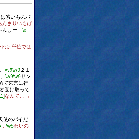
つは紫いものパ
あんまりいもば
へんよー。
\e
それは単位では
、
\w9
\w9
２１
で、
\w9
\w9
サン
めて東京に行
券受け取って
11]
なんてこっ
天使のパイだ
5
…
\w5
わいの