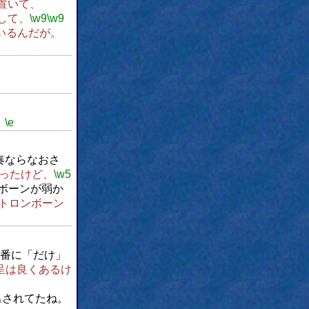
置いて、
して、
\w9
\w9
いるんだが。
。
\e
奏ならなおさ
ったけど、
\w5
ボーンが弱か
トロンボーン
番に「だけ」
呈は良くあるけ
。
出されてたね。