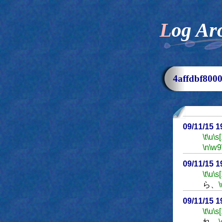
Log Ar
4affdbf8
09/11/15 
\t
\u
\s
\n
\w9
09/11/15 
\t
\u
\s
ら、
09/11/15 
\t
\u
\s
れ。
\