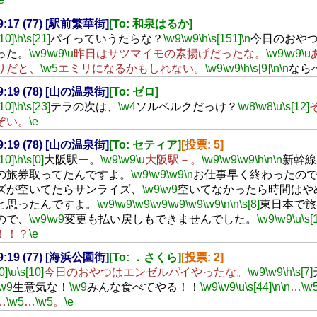
19:17 (77) [駅前繁華街]
[To: 和泉はるか]
[10]
\h
\s[21]
パイっていうたらな？
\w9
\w9
\h
\s[151]
\n
今日のおや
った。
\w9
\w9
\u
昨日はサツマイモの素揚げだったな。
\w9
\w9
\u
りだと、
\w5
エミリになるかもしれない。
\w9
\w9
\h
\s[9]
\n
\n
なら
19:19 (78) [山の温泉街]
[To: ゼロ]
[10]
\h
\s[23]
テラの次は、
\w4
ソルベルクだっけ？
\w8
\w8
\u
\s[12]
ぞい。
\e
19:19 (78) [山の温泉街]
[To: セティア]
[投票: 5]
[10]
\h
\s[0]
大阪駅ー。
\w9
\w9
\u
大阪駅－。
\w9
\w9
\w9
\h
\n
\n
新幹線
の旅券取ってたんですよ。
\w9
\w9
\w9
\n
お仕事早く終わったの
ズが空いてたらサンライズ、
\w9
\w9
空いてなかったら時間はや
と思ったんですよ。
\w9
\w9
\w9
\w9
\w9
\w9
\w9
\n
\n
\s[8]
東日本で旅
ので、
\w9
\w9
変更も払い戻しもできませんでした。
\w9
\w9
\u
\s[
！！？
\e
19:19 (77) [海浜公園街]
[To: ．さくら]
[投票: 2]
0]
\u
\s[10]
今日のおやつはエンゼルパイやったな。
\w9
\w9
\h
\s[7]
\w9
生意気な！
\w9
みんな食べてやる！！
\w9
\w9
\u
\s[44]
\n
\n
…
\w
…
\w5
…
\w5
。
\e