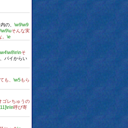
ス内の、
\w9
\w9
9
\w9
\u
そんな実
な。
\e
\w4
\w8
\n
\n
そ
、パイからい
ても、
\w5
もら
オゴレちゅうの
[11]
\n
\n
呼び寄