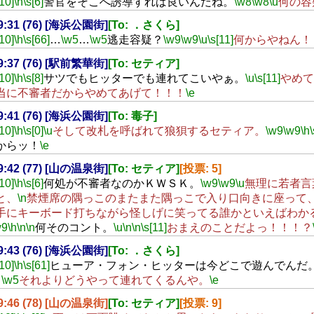
[10]
\h
\s[6]
警官をそこへ誘導すれば良いんだね。
\w8
\w8
\u
何の容
19:31 (76) [海浜公園街]
[To: ．さくら]
[10]
\h
\s[66]
…
\w5
…
\w5
逃走容疑？
\w9
\w9
\u
\s[11]
何からやねん！
19:37 (76) [駅前繁華街]
[To: セティア]
[10]
\h
\s[8]
サツでもヒッターでも連れてこいやぁ。
\u
\s[11]
やめて
当に不審者だからやめてあげて！！！
\e
19:41 (76) [海浜公園街]
[To: 毒子]
[10]
\h
\s[0]
\u
そして改札を呼ばれて狼狽するセティア。
\w9
\w9
\h
\
からッ！
\e
19:42 (77) [山の温泉街]
[To: セティア]
[投票: 5]
[10]
\h
\s[6]
何処が不審者なのかＫＷＳＫ。
\w9
\w9
\u
無理に若者言
と、
\n
禁煙席の隅っこのまたまた隅っこで入り口向きに座って
手にキーボード打ちながら怪しげに笑ってる誰かといえばわか
w9
\h
\n
\n
何そのコント。
\u
\n
\n
\s[11]
おまえのことだよっ！！！？
19:43 (76) [海浜公園街]
[To: ．さくら]
[10]
\h
\s[61]
ヒューア・フォン・ヒッターは今どこで遊んでんだ
…
\w5
それよりどうやって連れてくるんや。
\e
19:46 (78) [山の温泉街]
[To: セティア]
[投票: 9]