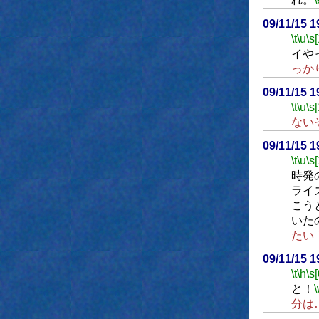
09/11/15 
\t
\u
\s
イや
っか
09/11/15 
\t
\u
\s
ない
09/11/15 
\t
\u
\s
時発
ライ
こう
いた
たい
09/11/15 
\t
\h
\s[
と！
分は