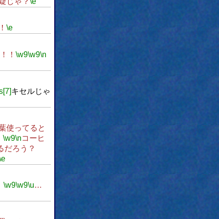
疑じゃ？
\e
！
\e
！！
\w9
\w9
\n
s[7]
キセルじゃ
葉使ってると
、
\w9
\n
コーヒ
るだろう？
\e
。
\w9
\w9
\u
…