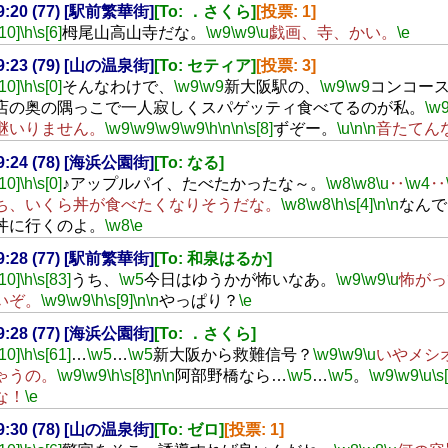
19:20 (77) [駅前繁華街]
[To: ．さくら]
[投票: 1]
[10]
\h
\s[6]
栂尾山高山寺だな。
\w9
\w9
\u
戯画、寺、かい。
\e
19:23 (79) [山の温泉街]
[To: セティア]
[投票: 3]
[10]
\h
\s[0]
そんなわけで、
\w9
\w9
新大阪駅の、
\w9
\w9
コンコー
店の奥の隅っこで一人寂しくスパゲッティ食べてるのが私。
\w
継いりません。
\w9
\w9
\w9
\w9
\h
\n
\n
\s[8]
ずぞー。
\u
\n
\n
音たてん
19:24 (78) [海浜公園街]
[To: なる]
[10]
\h
\s[0]
♪アップルパイ、たべたかったな～。
\w8
\w8
\u
‥
\w4
‥
ち、いくら丼が食べたくなりそうだな。
\w8
\w8
\h
\s[4]
\n
\n
なんで
丼に行くのよ。
\w8
\e
19:28 (77) [駅前繁華街]
[To: 和泉はるか]
[10]
\h
\s[83]
うち、
\w5
今日はゆうかが怖いなあ。
\w9
\w9
\u
怖がっ
いぞ。
\w9
\w9
\h
\s[9]
\n
\n
やっぱり？
\e
19:28 (77) [海浜公園街]
[To: ．さくら]
[10]
\h
\s[61]
…
\w5
…
\w5
新大阪から救難信号？
\w9
\w9
\u
いやメシ
ゃうの。
\w9
\w9
\h
\s[8]
\n
\n
阿部野橋なら…
\w5
…
\w5
。
\w9
\w9
\u
\s
な！
\e
19:30 (78) [山の温泉街]
[To: ゼロ]
[投票: 1]