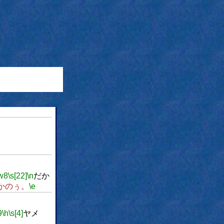
。
w8
\s[22]
\n
だか
かのぅ。
\e
9
\h
\s[4]
ヤメ