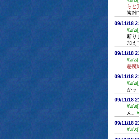
らと
複雑
09/11/18 
\t
\u
\s
断り
加え
09/11/18 
\t
\u
\s
悪魔
09/11/18 
\t
\u
\s
かッ
09/11/18 
\t
\u
\s
ん。
09/11/18 
\t
\u
\s