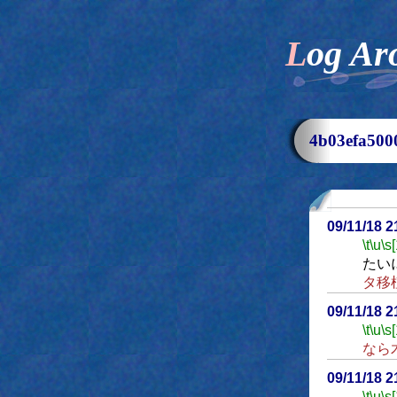
Log Ar
4b03efa5
09/11/18 
\t
\u
\s
たい
タ移
09/11/18 
\t
\u
\s
なら
09/11/18 
\t
\u
\s