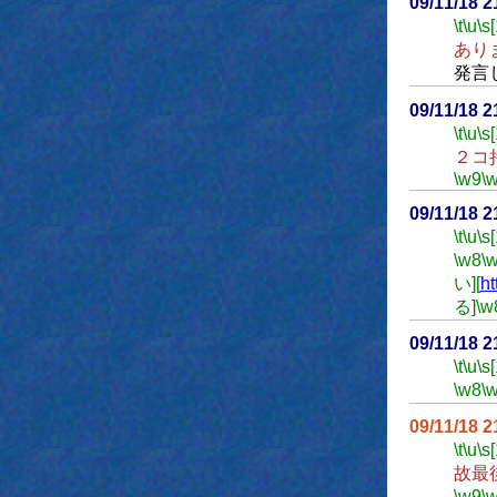
09/11/18 
\t
\u
\s
あり
発言
09/11/18 
\t
\u
\s
２コ
\w9
\
09/11/18 
\t
\u
\s
\w8
\
い][
ht
る]
\w
09/11/18 
\t
\u
\s
\w8
\
09/11/18 
\t
\u
\s
故最
\w9
\