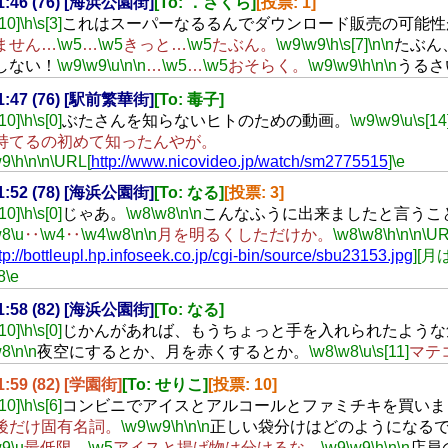
21:46 (76) [海浜公園街]
[To: ．さくら]
[投票: 1]
[10]
\h
\s[3]
これはスーパーなるるんでダウンロード販売の可能性
ません…
\w5
…
\w5
きっと…
\w5
たぶん。
\w9
\w9
\h
\s[7]
\n
\n
たぶん
しない！
\w9
\w9
\u
\n
\n
…
\w5
…
\w5
おそらく。
\w9
\w9
\h
\n
\n
うるさ
21:47 (76) [駅前繁華街]
[To: 毒子]
[10]
\h
\s[0]
ぶたさんを知らないヒトのための動画。
\w9
\w9
\u
\s[14
持てるの初めて知ったんやが。
w9
\h
\n
\n
\URL[
http://www.nicovideo.jp/watch/sm2775515
]
\e
21:52 (78) [海浜公園街]
[To: なる]
[投票: 3]
[10]
\h
\s[0]
じゃあ。
\w8
\w8
\n
\n
こんなふうに出来ましたと言うこ
w8
\u
‥
\w4
‥
\w4
\w8
\n
\n
月を明るくしただけか。
\w8
\w8
\h
\n
\n
\U
tp://bottleupl.hp.infoseek.co.jp/cgi-bin/source/sbu23153.jpg
][
8
\e
21:58 (82) [海浜公園街]
[To: なる]
[10]
\h
\s[0]
じかんがあれば、もうちょっと手を入れられたような
w8
\n
\n
夜空にするとか、月を赤くするとか。
\w8
\w8
\u
\s[11]
マテ
21:59 (82) [学園街]
[To: せりこ]
[投票: 10]
[10]
\h
\s[6]
コンビニでアイスとアルコールとファミチキを買いま
後だけ固有名詞。
\w9
\w9
\h
\n
\n
正しい袋分けはどのようになる
w9
\u
最低限、
\w5
アイスと揚げ物は分けるな。
\w9
\w9
\h
\n
\n
店員