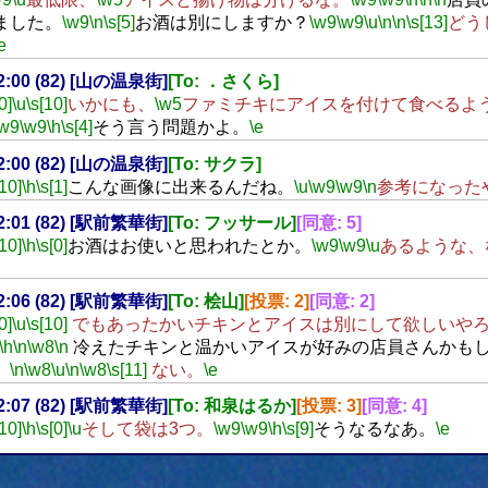
ました。
\w9
\n
\s[5]
お酒は別にしますか？
\w9
\w9
\u
\n
\n
\s[13]
どう
e
22:00 (82) [山の温泉街]
[To: ．さくら]
0]
\u
\s[10]
いかにも、
\w5
ファミチキにアイスを付けて食べるよ
\w9
\w9
\h
\s[4]
そう言う問題かよ。
\e
22:00 (82) [山の温泉街]
[To: サクラ]
[10]
\h
\s[1]
こんな画像に出来るんだね。
\u
\w9
\w9
\n
参考になった
22:01 (82) [駅前繁華街]
[To: フッサール]
[同意: 5]
[10]
\h
\s[0]
お酒はお使いと思われたとか。
\w9
\w9
\u
あるような、
22:06 (82) [駅前繁華街]
[To: 桧山]
[投票: 2]
[同意: 2]
0]
\u
\s[10]
でもあったかいチキンとアイスは別にして欲しいや
\h
\n
\w8
\n
冷えたチキンと温かいアイスが好みの店員さんかも
。
\n
\w8
\u
\n
\w8
\s[11]
ない。
\e
22:07 (82) [駅前繁華街]
[To: 和泉はるか]
[投票: 3]
[同意: 4]
[10]
\h
\s[0]
\u
そして袋は3つ。
\w9
\w9
\h
\s[9]
そうなるなあ。
\e