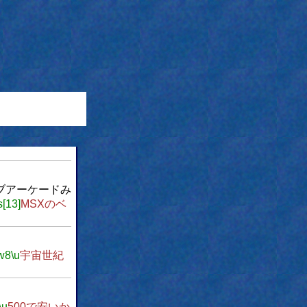
ブアーケードみ
s[13]
MSXのベ
w8
\u
宇宙世紀
\u
500で安いか