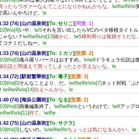
買ったらウボァーなんてことになりかねんからな。
\w9
\w9
\h
\n
で高いんやろけど。
\e
21:32 (74) [山の温泉街]
[To: せりこ]
[同意: 1]
[10]
\h
\s[4]
いや、
\w5
それを言い出したらVCのベタ移植タイトル
じゃない？
\w9
\w9
\u
\s[13]
確かに、
\w5
権利周りは複雑そうだな
てコナミだしねー。
\e
21:33 (74) [山の温泉街]
[To: ミカソ]
[投票: 2]
[10]
\h
\s[0]
魂斗羅リバースはおすすめ。
\n
\w8
ドラキュラ伝説は
城伝説と間違えて買ってしまったとか言えないな。
\e
21:34 (72) [駅前繁華街]
[To: 毒子]
[投票: 3]
[10]
\h
\s[0]
そんなことより、だ。
\w9
\w9
\n
\n
\s[7]
ネット対戦「ぶ
！
\w9
\w9
\u
\s[14]
出えへんから。
\e
21:40 (74) [海浜公園街]
[To: なる]
[投票: 2]
[10]
\h
\s[0]
画像編集終了。
\w8
\w8
\n
\n
というわけで。
\w8
アップ
\w8
\w8
\u
\s[11]
待て。
\w8
\e
21:42 (75) [山の温泉街]
[To: サクラ]
[10]
\h
\s[3]
しないの。
\u
\w9
\w9
\n
ちょっとは気になるんかい。
\e