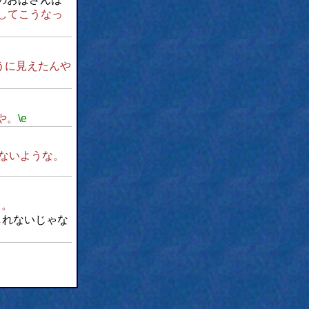
してこうなっ
うに見えたんや
や。
\e
ないような。
ろ。
しれないじゃな