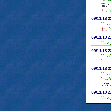
言い
た。
\
09/11/18 
\t
\h
\s[
ね。
09/11/18 
\t
\u
\s
09/11/18 
\t
\u
\s
\e
09/11/18 
\t
\h
\s[
\n
\w8
いか
09/11/18 
\t
\u
\s