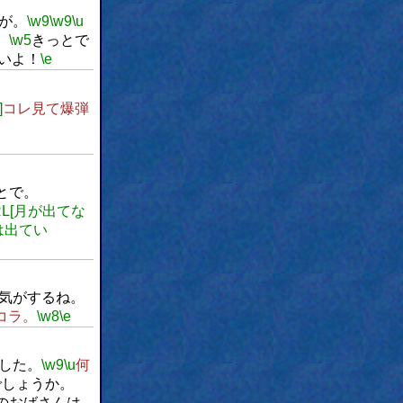
が。
\w9
\w9
\u
、
\w5
きっとで
いよ！
\e
]
コレ見て爆弾
とで。
RL[月が出てな
月は出てい
気がするね。
コラ。
\w8
\e
した。
\w9
\u
何
でしょうか。
のおばさんは