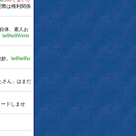
実際は権利関係
自体、素人お
。
\w9
\w9
\h
\n
\n
微妙。
\w8
\w8
\u
たさん」はまだ
ロードしませ