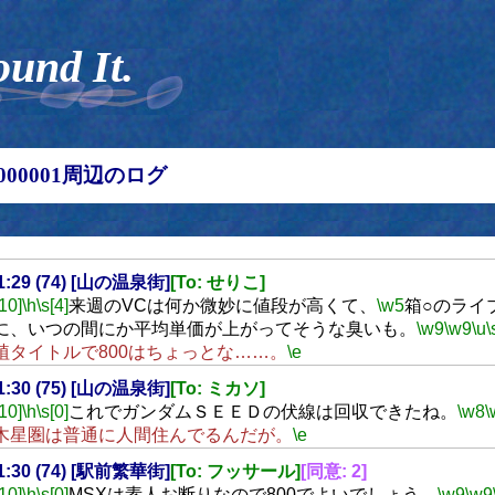
ound It.
00000001周辺のログ
21:29 (74) [山の温泉街]
[To: せりこ]
[10]
\h
\s[4]
来週のVCは何か微妙に値段が高くて、
\w5
箱○のライ
に、いつの間にか平均単価が上がってそうな臭いも。
\w9
\w9
\u
\
植タイトルで800はちょっとな……。
\e
21:30 (75) [山の温泉街]
[To: ミカソ]
[10]
\h
\s[0]
これでガンダムＳＥＥＤの伏線は回収できたね。
\w8
\
木星圏は普通に人間住んでるんだが。
\e
21:30 (74) [駅前繁華街]
[To: フッサール]
[同意: 2]
[10]
\h
\s[0]
MSXは素人お断りなので800でよいでしょう。
\w9
\w9