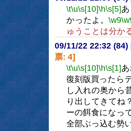
\t
\u
\s[10]
\h
\s[5]
あ
かったよ。
\w9
\w
ゅうことは分か
09/11/22 22:32 (
票: 4]
\t
\u
\s[10]
\h
\s[1]
あ
復刻版買ったら
し入れの奥から
り出してきてね
ーの餌食になっ
全部ぶっ込む勢