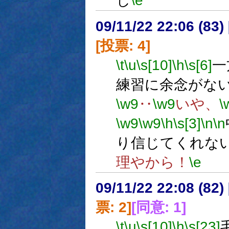
し
\e
09/11/22 22:06 (
[投票: 4]
\t
\u
\s[10]
\h
\s[6]
一
練習に余念がな
\w9
‥
\w9
いや、
\
\w9
\w9
\h
\s[3]
\n
\n
り信じてくれな
理やから！
\e
09/11/22 22:08 (
票: 2]
[同意: 1]
\t
\u
\s[10]
\h
\s[23]