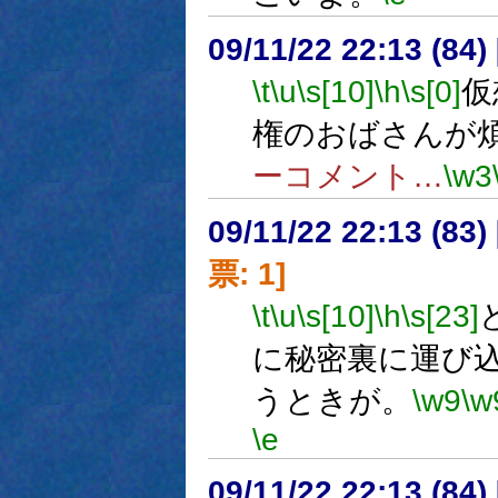
09/11/22 22:13 (
\t
\u
\s[10]
\h
\s[0]
仮
権のおばさんが
ーコメント…
\w3
09/11/22 22:13 (
票: 1]
\t
\u
\s[10]
\h
\s[23]
に秘密裏に運び
うときが。
\w9
\w
\e
09/11/22 22:13 (