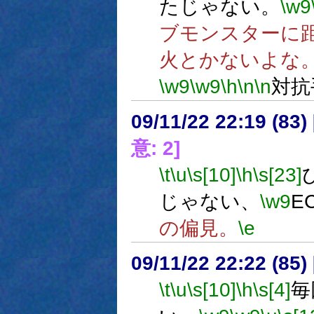
たじゃない。
\w9
ブモンスターに
火とかないよな
\w9
\w9
\h
\n
\n
対抗
09/11/22 22:19 (
意: 2]
\t
\u
\s[10]
\h
\s[23]
じゃない、
\w9
E
の偏見。
\e
09/11/22 22:22 (85
\t
\u
\s[10]
\h
\s[4]
毎