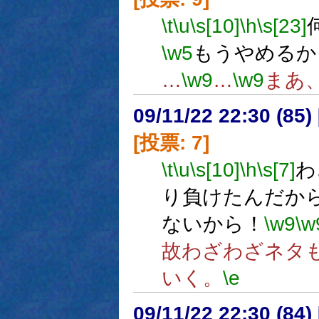
\t
\u
\s[10]
\h
\s[23]
\w5
もうやめるか
…
\w9
…
\w9
まあ
09/11/22 22:30 (
[投票: 7]
\t
\u
\s[10]
\h
\s[7]
わ
り負けたんだか
ないから！
\w9
\w
故わざわざネタ
いく。
\e
09/11/22 22:30 (84