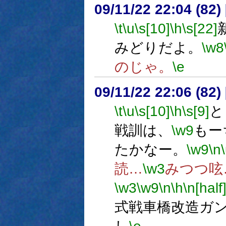
09/11/22 22:04 (
\t
\u
\s[10]
\h
\s[22]
みどりだよ。
\w8
のじゃ。
\e
09/11/22 22:06 (
\t
\u
\s[10]
\h
\s[9]
と
戦訓は、
\w9
もー
たかなー。
\w9
\n
読…
\w3
みつつ呟
\w3
\w9
\n
\h
\n[half
式戦車橋改造ガ