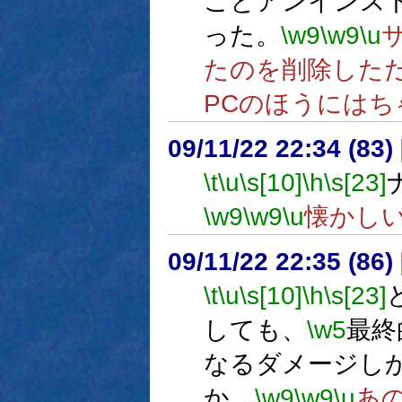
ごとアンインス
った。
\w9
\w9
\u
たのを削除した
PCのほうにはち
09/11/22 22:34 (
\t
\u
\s[10]
\h
\s[23]
\w9
\w9
\u
懐かし
09/11/22 22:35 (
\t
\u
\s[10]
\h
\s[23]
しても、
\w5
最終
なるダメージし
か。
\w9
\w9
\u
あ