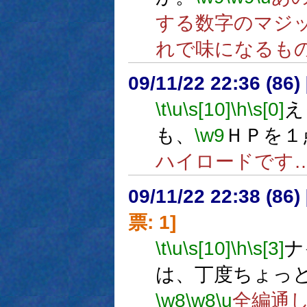
する数字のマジ
れで味になるも
09/11/22 22:36 (
\t
\u
\s[10]
\h
\s[0]
え
も、
\w9
ＨＰを１
ハイロードです
09/11/22 22:38 (
票: 1]
\t
\u
\s[10]
\h
\s[3]
ナ
は、丁度ちょっ
\w8
\w8
\u
全編通