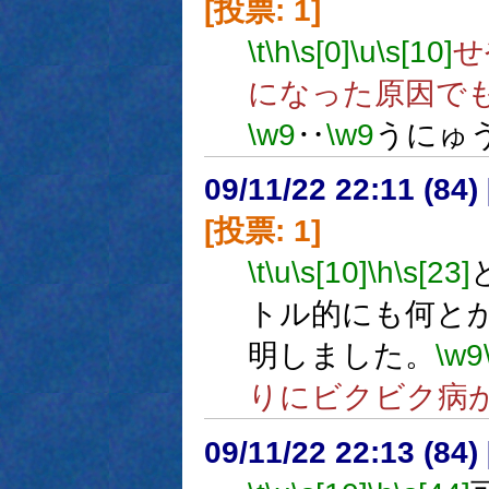
[投票: 1]
\t
\h
\s[0]
\u
\s[10]
せ
になった原因で
\w9
‥
\w9
うにゅ
09/11/22 22:11 (
[投票: 1]
\t
\u
\s[10]
\h
\s[23]
トル的にも何と
明しました。
\w9
りにビクビク病
09/11/22 22:13 (