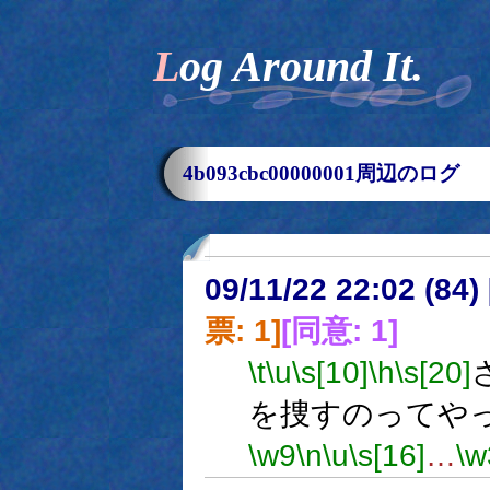
Log Around It.
4b093cbc00000001周辺のログ
09/11/22 22:02 (
票: 1]
[同意: 1]
\t
\u
\s[10]
\h
\s[20]
を捜すのってや
\w9
\n
\u
\s[16]
…
\w