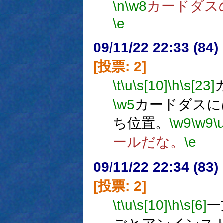
\n
\w8
カードダス
\e
09/11/22 22:33 (
[投票: 2]
\t
\u
\s[10]
\h
\s[23]
\w5
カードダスに
ち位置。
\w9
\w9
\
ールだな。
\e
09/11/22 22:34 (
[投票: 2]
\t
\u
\s[10]
\h
\s[6]
一