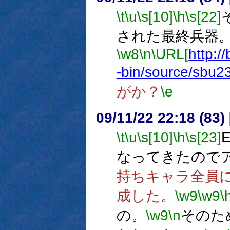
\t
\u
\s[10]
\h
\s[22]
された最終兵器
\w8
\n
\URL[
http:/
-bin/source/sbu2
がか？
\e
09/11/22 22:18 (83
\t
\u
\s[10]
\h
\s[23]
なってきたので
持ちキャラ全員
成した。
\w9
\w9
\
の。
\w9
\n
そのた