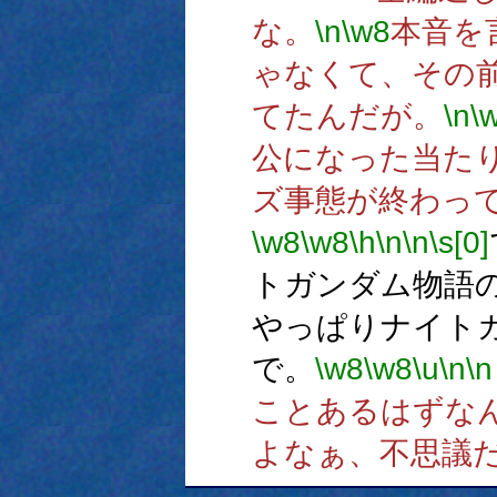
な。
\n
\w8
本音を
ゃなくて、その
てたんだが。
\n
\
公になった当た
ズ事態が終わっ
\w8
\w8
\h
\n
\n
\s[0]
トガンダム物語
やっぱりナイト
で。
\w8
\w8
\u
\n
\n
ことあるはずな
よなぁ、不思議