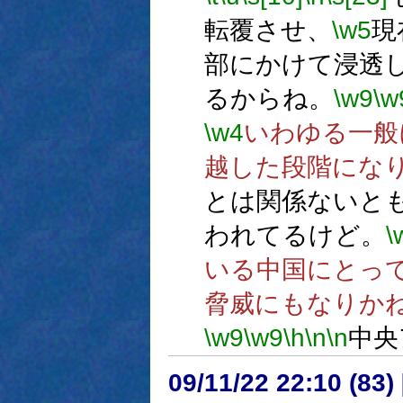
転覆させ、
\w5
現
部にかけて浸透
るからね。
\w9
\w
\w4
いわゆる一般
越した段階にな
とは関係ないと
われてるけど。
\
いる中国にとっ
脅威にもなりか
\w9
\w9
\h
\n
\n
中央
09/11/22 22:10 (