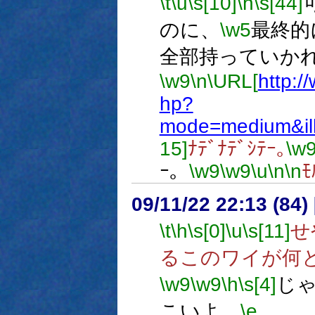
\t
\u
\s[10]
\h
\s[44]
のに、
\w5
最終的
全部持っていか
\w9
\n
\URL[
http:/
hp?
mode=medium&ill
15]
ﾅﾃﾞﾅﾃﾞｼﾃｰ｡
\w
ｰ。
\w9
\w9
\u
\n
\n
ﾓ
09/11/22 22:13 (
\t
\h
\s[0]
\u
\s[11]
せ
るこのワイが何
\w9
\w9
\h
\s[4]
じ
こいよ。
\e