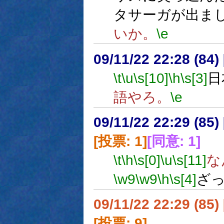
タサーガが出ま
いか。
\e
09/11/22 22:28 (84
\t
\u
\s[10]
\h
\s[3]
日
語やろ。
\e
09/11/22 22:29 (
[投票: 1]
[同意: 1]
\t
\h
\s[0]
\u
\s[11]
な
\w9
\w9
\h
\s[4]
ざ
09/11/22 22:29 (
[投票: 9]