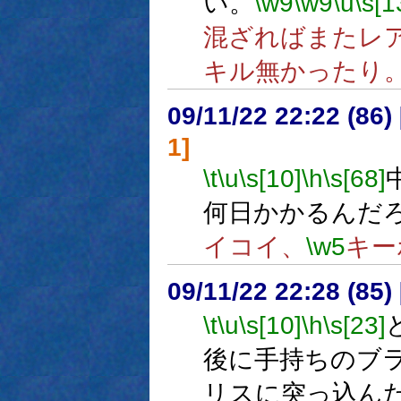
い。
\w9
\w9
\u
\s[1
混ざればまたレ
キル無かったり
09/11/22 22:22 (
1]
\t
\u
\s[10]
\h
\s[68]
何日かかるんだ
イコイ、
\w5
キー
09/11/22 22:28 (85
\t
\u
\s[10]
\h
\s[23]
後に手持ちのブ
リスに突っ込ん