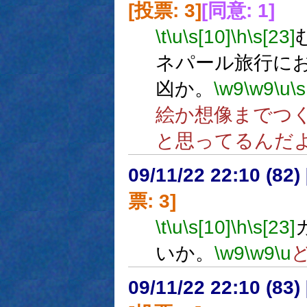
[投票: 3]
[同意: 1]
\t
\u
\s[10]
\h
\s[23]
ネパール旅行に
凶か。
\w9
\w9
\u
\s
絵か想像までつ
と思ってるんだ
09/11/22 22:10 (
票: 3]
\t
\u
\s[10]
\h
\s[23]
いか。
\w9
\w9
\u
09/11/22 22:10 (