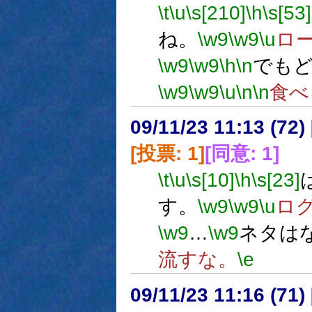
\t
\u
\s[210]
\h
\s[53]
ね。
\w9
\w9
\u
ロ
\w9
\w9
\h
\n
でも
\w9
\w9
\u
\n
\n
食べ
09/11/23 11:13 (
[投票: 1]
[同意: 1]
\t
\u
\s[10]
\h
\s[23]
す。
\w9
\w9
\u
ロ
\w9
…
\w9
ネタは
流すな。
\e
09/11/23 11:16 (71