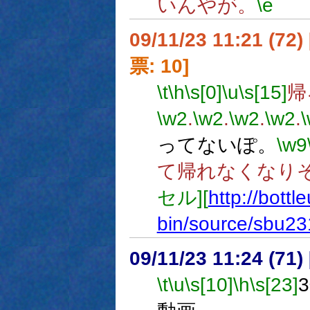
いんやが。
\e
09/11/23 11:21 (
票: 10]
\t
\h
\s[0]
\u
\s[15]
帰
\w2
.
\w2
.
\w2
.
\w2
.
ってないぽ。
\w9
て帰れなくなり
セル][
http://bottl
bin/source/sbu23
09/11/23 11:24 (
\t
\u
\s[10]
\h
\s[23]