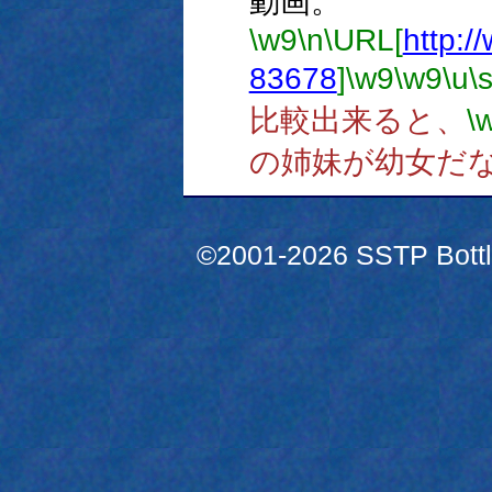
動画。
\w9
\n
\URL[
http:/
83678
]
\w9
\w9
\u
\
比較出来ると、
\
の姉妹が幼女だ
©2001-2026 SSTP Bottle 