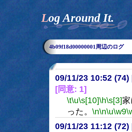
Log Around It.
4b09f18d00000001周辺のログ
09/11/23 10:52 (74
[同意: 1]
\t
\u
\s[10]
\h
\s[3]
家
った。
\n
\n
\u
\w9
\
09/11/23 11:12 (72