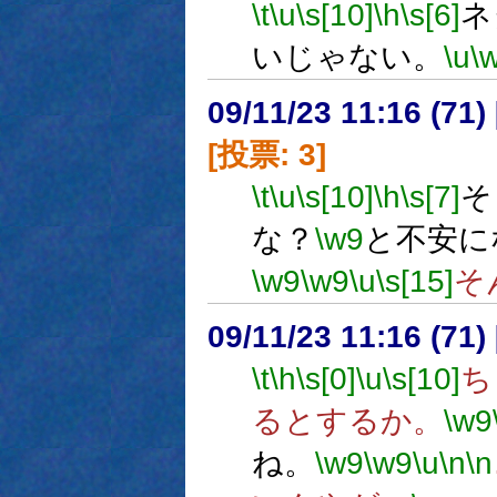
\t
\u
\s[10]
\h
\s[6]
ネ
いじゃない。
\u
\
09/11/23 11:16 (
[投票: 3]
\t
\u
\s[10]
\h
\s[7]
そ
な？
\w9
と不安に
\w9
\w9
\u
\s[15]
そ
09/11/23 11:16 (
\t
\h
\s[0]
\u
\s[10]
ち
るとするか。
\w9
ね。
\w9
\w9
\u
\n
\n