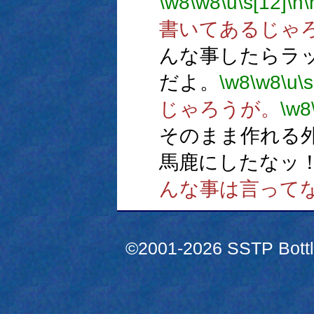
\w8
\w8
\u
\s[12]
\n
\
書いてあるじゃ
んな事したらラ
だよ。
\w8
\w8
\u
\s
じゃろうが。
\w8
そのまま作れる
馬鹿にしたなッ
んな事は言って
©2001-2026 SSTP Bottle 