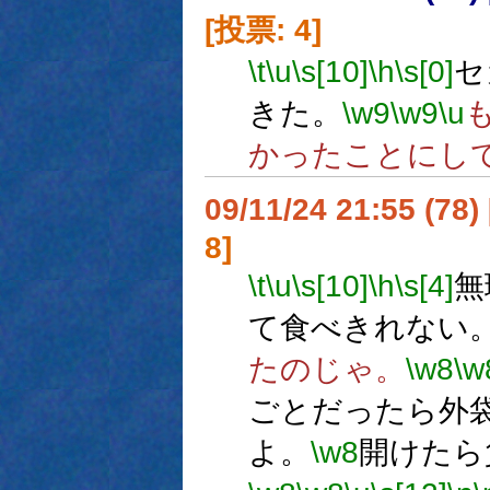
[投票: 4]
\t
\u
\s[10]
\h
\s[0]
セ
きた。
\w9
\w9
\u
かったことにし
09/11/24 21:55 (
8]
\t
\u
\s[10]
\h
\s[4]
無
て食べきれない
たのじゃ。
\w8
\w
ごとだったら外
よ。
\w8
開けたら