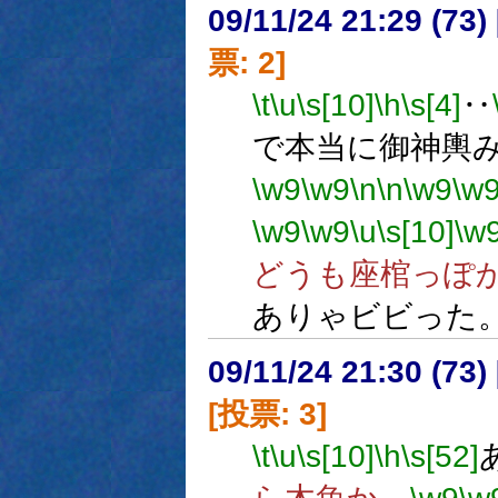
09/11/24 21:29 (
票: 2]
\t
\u
\s[10]
\h
\s[4]
‥
で本当に御神輿
\w9
\w9
\n
\n
\w9
\w
\w9
\w9
\u
\s[10]
\w
どうも座棺っぽ
ありゃビビった
09/11/24 21:30 (
[投票: 3]
\t
\u
\s[10]
\h
\s[52]