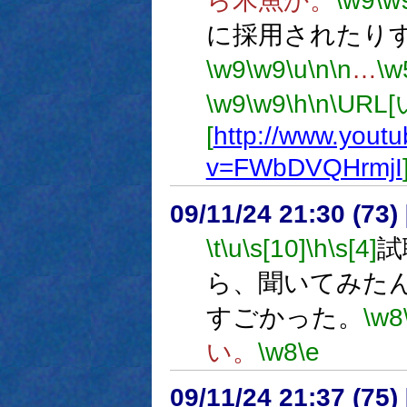
ら木魚か。
\w9
\w
に採用されたり
\w9
\w9
\u
\n
\n
…
\w
\w9
\w9
\h
\n
\URL
[
http://www.yout
v=FWbDVQHrmjI
09/11/24 21:30 (
\t
\u
\s[10]
\h
\s[4]
試
ら、聞いてみた
すごかった。
\w8
い。
\w8
\e
09/11/24 21:37 (