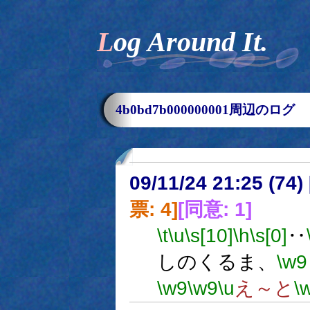
Log Around It.
4b0bd7b000000001周辺のログ
09/11/24 21:25 (
票: 4]
[同意: 1]
\t
\u
\s[10]
\h
\s[0]
‥
しのくるま、
\w9
\w9
\w9
\u
え～と
\