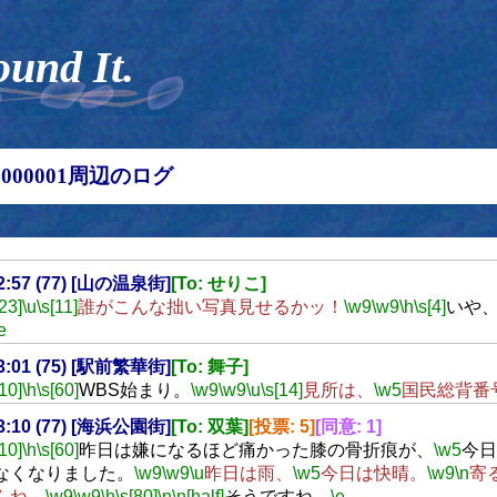
ound It.
00000001周辺のログ
22:57 (77) [山の温泉街]
[To: せりこ]
[23]
\u
\s[11]
誰がこんな拙い写真見せるかッ！
\w9
\w9
\h
\s[4]
いや
e
23:01 (75) [駅前繁華街]
[To: 舞子]
[10]
\h
\s[60]
WBS始まり。
\w9
\w9
\u
\s[14]
見所は、
\w5
国民総背番
23:10 (77) [海浜公園街]
[To: 双葉]
[投票: 5]
[同意: 1]
[10]
\h
\s[60]
昨日は嫌になるほど痛かった膝の骨折痕が、
\w5
今日
なくなりました。
\w9
\w9
\u
昨日は雨、
\w5
今日は快晴。
\w9
\n
寄
んね。
\w9
\w9
\h
\s[80]
\n
\n[half]
そうですね。
\e