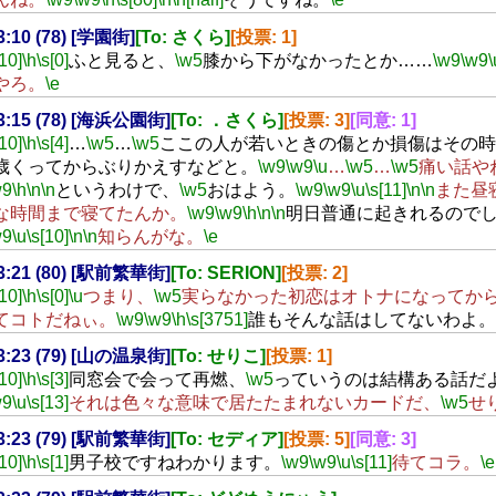
23:10 (78) [学園街]
[To: さくら]
[投票: 1]
[10]
\h
\s[0]
ふと見ると、
\w5
膝から下がなかったとか……
\w9
\w9
\
やろ。
\e
23:15 (78) [海浜公園街]
[To: ．さくら]
[投票: 3]
[同意: 1]
[10]
\h
\s[4]
…
\w5
…
\w5
ここの人が若いときの傷とか損傷はその時
歳くってからぶりかえすなどと。
\w9
\w9
\u
…
\w5
…
\w5
痛い話や
w9
\h
\n
\n
というわけで、
\w5
おはよう。
\w9
\w9
\u
\s[11]
\n
\n
また昼
な時間まで寝てたんか。
\w9
\w9
\h
\n
\n
明日普通に起きれるので
w9
\u
\s[10]
\n
\n
知らんがな。
\e
23:21 (80) [駅前繁華街]
[To: SERION]
[投票: 2]
[10]
\h
\s[0]
\u
つまり、
\w5
実らなかった初恋はオトナになってか
てコトだねぃ。
\w9
\w9
\h
\s[3751]
誰もそんな話はしてないわよ。
23:23 (79) [山の温泉街]
[To: せりこ]
[投票: 1]
[10]
\h
\s[3]
同窓会で会って再燃、
\w5
っていうのは結構ある話だ
w9
\u
\s[13]
それは色々な意味で居たたまれないカードだ、
\w5
せ
23:23 (79) [駅前繁華街]
[To: セディア]
[投票: 5]
[同意: 3]
[10]
\h
\s[1]
男子校ですねわかります。
\w9
\w9
\u
\s[11]
待てコラ。
\e