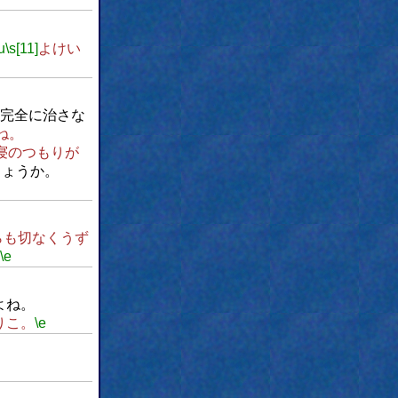
u
\s[11]
よけい
完全に治さな
ね。
寝のつもりが
しょうか。
らも切なくうず
\e
よね。
りこ。
\e