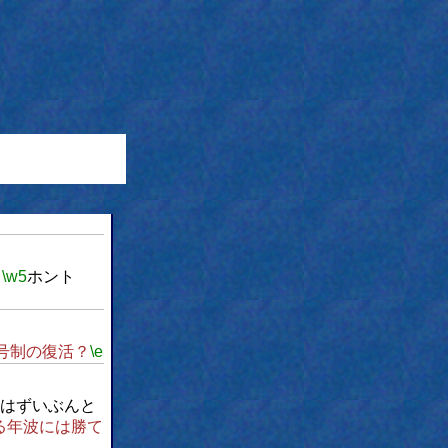
、
\w5
ホント
号制の復活？
\e
はずいぶんと
る年波には勝て