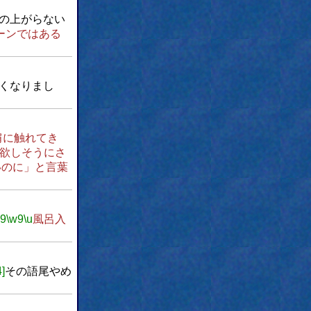
の上がらない
ーンではある
くなりまし
肩に触れてき
欲しそうにさ
いのに」と言葉
w9
\w9
\u
風呂入
4]
その語尾やめ