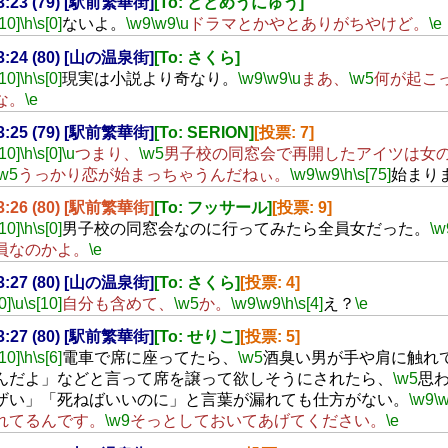
23:23 (79) [駅前繁華街]
[To: どどめうにゅう]
[10]
\h
\s[0]
ないよ。
\w9
\w9
\u
ドラマとかやとありがちやけど。
\e
23:24 (80) [山の温泉街]
[To: さくら]
[10]
\h
\s[0]
現実は小説より奇なり。
\w9
\w9
\u
まあ、
\w5
何が起こ
な。
\e
23:25 (79) [駅前繁華街]
[To: SERION]
[投票: 7]
[10]
\h
\s[0]
\u
つまり、
\w5
男子校の同窓会で再開したアイツは女
\w5
うっかり恋が始まっちゃうんだねぃ。
\w9
\w9
\h
\s[75]
始まり
23:26 (80) [駅前繁華街]
[To: フッサール]
[投票: 9]
[10]
\h
\s[0]
男子校の同窓会なのに行ってみたら全員女だった。
\w
員なのかよ。
\e
23:27 (80) [山の温泉街]
[To: さくら]
[投票: 4]
0]
\u
\s[10]
自分も含めて、
\w5
か。
\w9
\w9
\h
\s[4]
え？
\e
23:27 (80) [駅前繁華街]
[To: せりこ]
[投票: 5]
[10]
\h
\s[6]
電車で席に座ってたら、
\w5
酒臭い男が手や肩に触れ
んだよ」などと言って席を譲って欲しそうにされたら、
\w5
思
ザい」「死ねばいいのに」と言葉が漏れても仕方がない。
\w9
\
れてるんです。
\w9
そっとしておいてあげてください。
\e