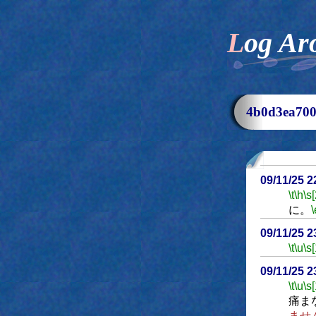
Log Ar
4b0d3ea7
09/11/25 
\t
\h
\s
に。
\
09/11/25 
\t
\u
\s
09/11/25 
\t
\u
\s
痛ま
ませ