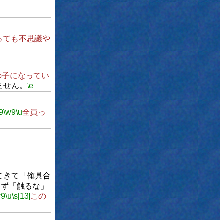
っても不思議や
の子になってい
ません。
\e
9
\w9
\u
全員っ
てきて「俺具合
わず「触るな」
w9
\u
\s[13]
この