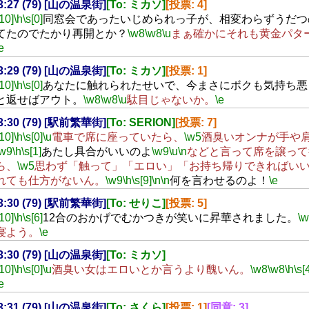
23:27 (79) [山の温泉街]
[To: ミカソ]
[投票: 4]
[10]
\h
\s[0]
同窓会であったいじめられっ子が、相変わらずうだつ
てたのでたかり再開とか？
\w8
\w8
\u
まぁ確かにそれも黄金パタ
e
23:29 (79) [山の温泉街]
[To: ミカソ]
[投票: 1]
[10]
\h
\s[0]
あなたに触れられたせいで、今まさにボクも気持ち悪
と返せばアウト。
\w8
\w8
\u
駄目じゃないか。
\e
23:30 (79) [駅前繁華街]
[To: SERION]
[投票: 7]
[10]
\h
\s[0]
\u
電車で席に座っていたら、
\w5
酒臭いオンナが手や
\w9
\h
\s[1]
あたし具合がいいのよ
\w9
\u
\n
などと言って席を譲って
ら、
\w5
思わず「触って」「エロい」「お持ち帰りできればい
れても仕方がないん。
\w9
\h
\s[9]
\n
\n
何を言わせるのよ！
\e
23:30 (79) [駅前繁華街]
[To: せりこ]
[投票: 5]
[10]
\h
\s[6]
12合のおかげでむかつきが笑いに昇華されました。
\
寝よう。
\e
23:30 (79) [山の温泉街]
[To: ミカソ]
[10]
\h
\s[0]
\u
酒臭い女はエロいとか言うより醜いん。
\w8
\w8
\h
\s[
e
23:31 (79) [山の温泉街]
[To: さくら]
[投票: 1]
[同意: 3]