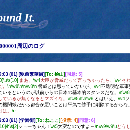
ound It.
00000001周辺のログ
19:03 (61) [駅前繁華街]
[To: 桧山]
[同意: 5]
0]
\u
\s[10]
まあ、
\w4
大臣が脅威だって言っちゃったら、
\w4
そ
で。
\n
\w8
\h
\n
\w8
\n
脅威とは思っていないが、
\w4
不透明な軍事
ているというのが以前からの日本の基本的スタンスだな。
\n
\w8
しているが無くなるとマズイな。
\n
\w8
\h
\n
\w8
とはいえ、
\w4
ソ
の機関紙だから都合が悪いことは平気で勝手に削除するからな
はは。
\e
19:03 (61) [学園街]
[To: ねここ]
[投票: 4]
[同意: 6]
[10]
\h
\s[2]
ショーちゃん！
\w5
大変なのですよ～
\n
\w9
\w9
\u
どう