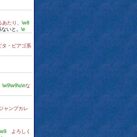
るあたり、
\w8
係ないと。
\e
ピタ・ピアゴ系
。
\w9
\w9
\u
\n
な
ジャンプカレ
\w9
よろしく