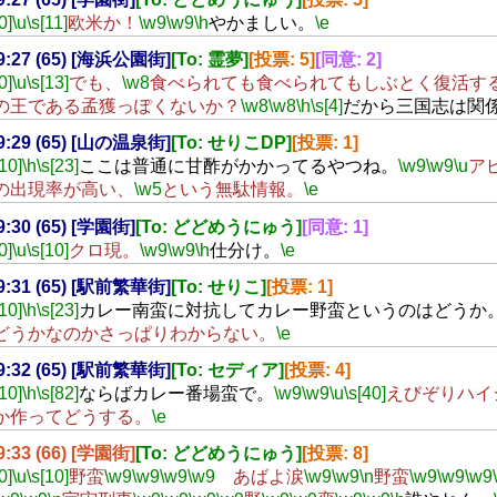
0]
\u
\s[11]
欧米か！
\w9
\w9
\h
やかましい。
\e
19:27 (65) [海浜公園街]
[To: 霊夢]
[投票: 5]
[同意: 2]
0]
\u
\s[13]
でも、
\w8
食べられても食べられてもしぶとく復活す
の王である孟獲っぽくないか？
\w8
\w8
\h
\s[4]
だから三国志は関
19:29 (65) [山の温泉街]
[To: せりこDP]
[投票: 1]
[10]
\h
\s[23]
ここは普通に甘酢がかかってるやつね。
\w9
\w9
\u
ア
の出現率が高い、
\w5
という無駄情報。
\e
19:30 (65) [学園街]
[To: どどめうにゅう]
[同意: 1]
0]
\u
\s[10]
クロ現。
\w9
\w9
\h
仕分け。
\e
19:31 (65) [駅前繁華街]
[To: せりこ]
[投票: 1]
[10]
\h
\s[23]
カレー南蛮に対抗してカレー野蛮というのはどうか
どうかなのかさっぱりわからない。
\e
19:32 (65) [駅前繁華街]
[To: セディア]
[投票: 4]
[10]
\h
\s[82]
ならばカレー番場蛮で。
\w9
\w9
\u
\s[40]
えびぞりハイ
か作ってどうする。
\e
19:33 (66) [学園街]
[To: どどめうにゅう]
[投票: 8]
0]
\u
\s[10]
野蛮
\w9
\w9
\w9
\w9
あばよ涙
\w9
\w9
\n
野蛮
\w9
\w9
\w9