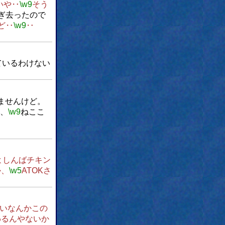
いや‥
\w9
そう
ぎ去ったので
ど‥
\w9
‥
ているわけない
ませんけど。
、
\w9
ねここ
よしんばチキン
か、
\w5
ATOKさ
いなんかこの
わるんやないか