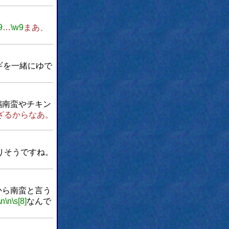
9
…
\w9
まあ、
ギを一緒にゆで
鶏南蛮やチキン
ざるからなあ。
りそうですね。
から南蛮と言う
\n
\n
\s[8]
なんで