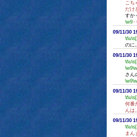
こち
だけ
すか
\w9
09/11/30 
\t
\u
\s
のに
09/11/30 
\t
\u
\s
\w9
\
さん
\w9
\
09/11/30 
\t
\u
\s
何番
んは
09/11/30 
\t
\u
\s
まん