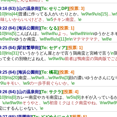
19:16 (63) [山の温泉街]
[To: せりこDP]
[投票: 3]
[10]
\h
\s[44]
普通に作ってる人がいたりとか。
\w9
\w9
\u
\s[15]
…
\w
美味しいからいいけどさ、
\w5
チキン南蛮。
\e
19:22 (64) [海浜公園街]
[To: なる]
[投票: 1]
[10]
\h
\s[5]
こんばんは。
\w8
\w8
\u
よっ。
\w8
\w8
\h
\n
\n
ゆうかとネ
\w8
\w8
\n
ゆうか南蛮。
\w8
\w8
\u
\s[11]
\n
\n
マテマテマテ。
\w8
\e
19:25 (64) [駅前繁華街]
[To: セディア]
[投票: 1]
[10]
\h
\s[31]
ていうかうどん屋とかで言う鶏南蛮と宮崎で言う
\n
って全くの別物だよねえ。
\w9
\w9
\u
前者は鴨南蛮の鶏肉版でご
19:25 (64) [海浜公園街]
[To: 橘花]
[投票: 4]
[10]
\h
\s[20]
南蛮…
\w9
\w9
…
\w9
\w9
\s[3]
顔の濃いゆうかさんにな
w9
\u
キモい、
\w9
の一歩手前ぐらいか。
\e
19:26 (64) [山の温泉街]
[To: サクラ]
[投票: 4]
[10]
\h
\s[0]
カレー南蛮やカモ南蛮は、
\w5
\s[9]
ネギが入っている
。
\u
\w9
\w9
\n
そうやと、
\w5
初音ミクはミク南蛮やね。
\h
\w9
\w9
蛮にするんじゃない。
\e
19:27 (65) [学園街]
[To: どどめうにゅう]
[投票: 5]