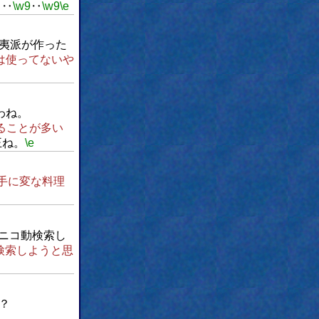
よ‥
\w9
‥
\w9
\e
夷派が作った
は使ってないや
わね。
ることが多い
王ね。
\e
手に変な料理
ニコ動検索し
検索しようと思
？