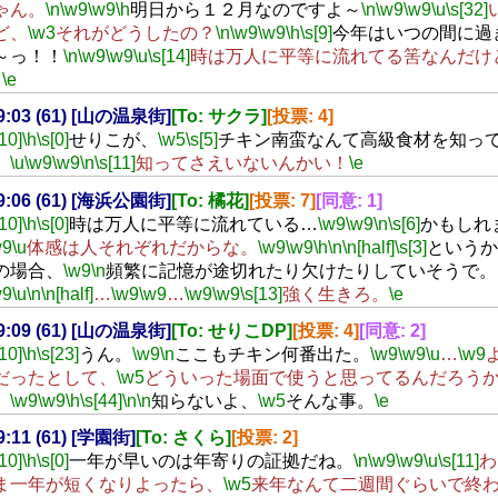
ゃん。
\n
\w9
\w9
\h
明日から１２月なのですよ～
\n
\w9
\w9
\u
\s[32]
ど、
\w3
それがどうしたの？
\n
\w9
\w9
\h
\s[9]
今年はいつの間に過
～っ！！
\n
\w9
\w9
\u
\s[14]
時は万人に平等に流れてる筈なんだけ
‥
\e
19:03 (61) [山の温泉街]
[To: サクラ]
[投票: 4]
[10]
\h
\s[0]
せりこが、
\w5
\s[5]
チキン南蛮なんて高級食材を知っ
。
\u
\w9
\w9
\n
\s[11]
知ってさえいないんかい！
\e
19:06 (61) [海浜公園街]
[To: 橘花]
[投票: 7]
[同意: 1]
[10]
\h
\s[0]
時は万人に平等に流れている…
\w9
\w9
\n
\s[6]
かもしれ
w9
\u
体感は人それぞれだからな。
\w9
\w9
\h
\n
\n[half]
\s[3]
というか
の場合、
\w9
\n
頻繁に記憶が途切れたり欠けたりしていそうで。
w9
\u
\n
\n[half]
…
\w9
\w9
…
\w9
\w9
\s[13]
強く生きろ。
\e
19:09 (61) [山の温泉街]
[To: せりこDP]
[投票: 4]
[同意: 2]
[10]
\h
\s[23]
うん。
\w9
\n
ここもチキン何番出た。
\w9
\w9
\u
…
\w9
だったとして、
\w5
どういった場面で使うと思ってるんだろう
。
\w9
\w9
\h
\s[44]
\n
\n
知らないよ、
\w5
そんな事。
\e
19:11 (61) [学園街]
[To: さくら]
[投票: 2]
[10]
\h
\s[0]
一年が早いのは年寄りの証拠だね。
\n
\w9
\w9
\u
\s[11]
わ
ま一年が短くなりよったら、
\w5
来年なんて二週間ぐらいで終