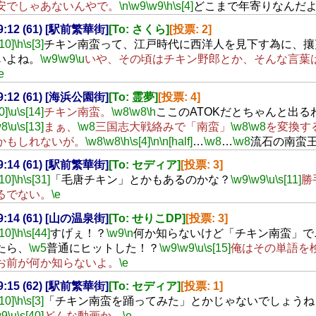
安でしゃあないんやで。
\n
\w9
\w9
\h
\s[4]
どこまで年寄りなんだ
19:12 (61) [駅前繁華街]
[To: さくら]
[投票: 2]
[10]
\h
\s[3]
チキン南蛮って、江戸時代に西洋人を見下す為に、攘
いよね。
\w9
\w9
\u
いや、その頃はチキン野郎とか、そんな言葉
e
19:12 (61) [海浜公園街]
[To: 霊夢]
[投票: 4]
0]
\u
\s[14]
チキン南蛮。
\w8
\w8
\h
ここのATOKだとちゃんと出る
w8
\u
\s[13]
まぁ、
\w8
三国志大戦絡みで「南蛮」
\w8
\w8
を変換す
かもしれないが。
\w8
\w8
\h
\s[4]
\n
\n[half]
…
\w8
…
\w8
流石の南蛮
19:14 (61) [駅前繁華街]
[To: セディア]
[投票: 3]
[10]
\h
\s[31]
「毛唐チキン」とかもあるのかな？
\w9
\w9
\u
\s[11]
勝
るでない。
\e
19:14 (61) [山の温泉街]
[To: せりこDP]
[投票: 3]
[10]
\h
\s[44]
すげぇ！？
\w9
\n
何か知らないけど「チキン南蛮」で
たら、
\w5
普通にヒットした！？
\w9
\w9
\u
\s[15]
俺はその単語を
お前が何か知らないよ。
\e
19:15 (62) [駅前繁華街]
[To: セディア]
[投票: 1]
[10]
\h
\s[3]
「チキン南蛮を踊ってみた」とかじゃないでしょうね
w9
\u
\s[40]
どんな動画か。
\e