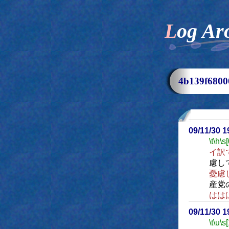
Log Ar
4b139f68
09/11/30 
\t
\h
\s[
イ訳
慮し
憂慮
産党
はは
09/11/30 
\t
\u
\s