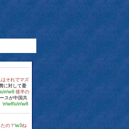
れはそれでマズ
費に対して憂
\u
\n
\w8
後半の
ースが中国共
。
\n
\w8
\u
\n
\w8
したの？
\w3
ね