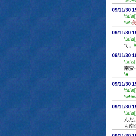
09/11/30 
\t
\u
\s
\w5
09/11/30 
\t
\u
\s
て。
09/11/30 
\t
\u
\s
南蛮
\e
09/11/30 
\t
\u
\s
\w9
\
09/11/30 
\t
\u
\s
んだ
も南
09/11/30 