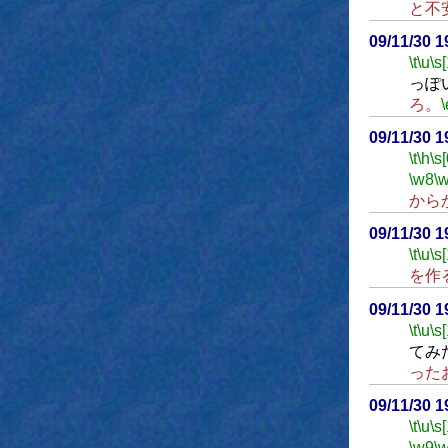
と不
09/11/30 
\t
\u
\s
っぽ
ろ。
\
09/11/30 
\t
\h
\s[
\w8
\
から
09/11/30 
\t
\u
\s
を作
09/11/30 
\t
\u
\s
てみ
った
09/11/30 
\t
\u
\s
\w9
\