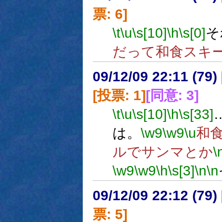
票: 6]
\t
\u
\s[10]
\h
\s[0]
そ
だって和食スキ
09/12/09 22:11 (
[投票: 1]
[同意: 3]
\t
\u
\s[10]
\h
\s[33]
は。
\w9
\w9
\u
和
ルでサンマとか
\
\w9
\w9
\h
\s[3]
\n
\n
09/12/09 22:12 (
票: 5]