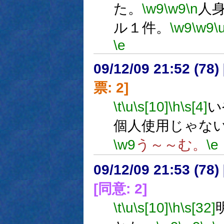
た。
\w9
\w9
\n
人
ル１件。
\w9
\w9
\
\e
09/12/09 21:52 (
票: 2]
\t
\u
\s[10]
\h
\s[4]
い
個人使用じゃな
\w9
う～～む。
\e
09/12/09 21:53 (
[同意: 2]
\t
\u
\s[10]
\h
\s[32]