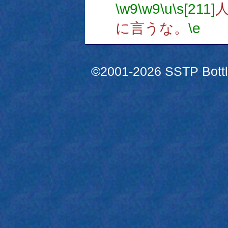
\w9
\w9
\u
\s[211]
に言うな。
\e
©2001-2026 SSTP Bottle 