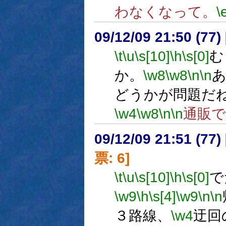
わなくなって。
\
09/12/09 21:50 (
\t
\u
\s[10]
\h
\s[0]
む
か。
\w8
\w8
\n
\n
どうかが問題だ
\w4
\w8
\n
\n
通販
09/12/09 21:51 (
票: 6]
\t
\u
\s[10]
\h
\s[0]
で
\w9
\h
\s[4]
\w9
\n
\n
３路線、
\w4
迂回