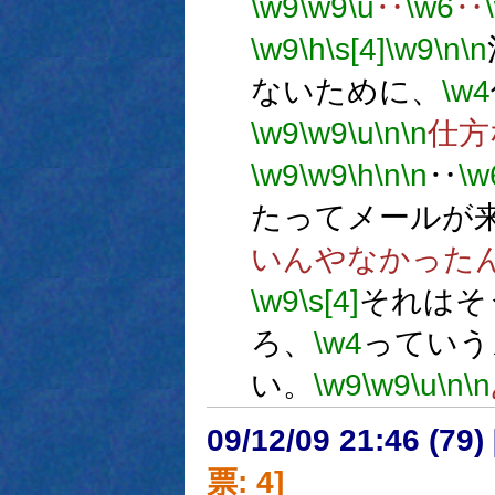
\w9
\w9
\u
‥
\w6
‥
\w9
\h
\s[4]
\w9
\n
\n
ないために、
\w4
\w9
\w9
\u
\n
\n
仕方
\w9
\w9
\h
\n
\n
‥
\w
たってメールが
いんやなかった
\w9
\s[4]
それはそ
ろ、
\w4
っていう
い。
\w9
\w9
\u
\n
\n
09/12/09 21:46 (
票: 4]