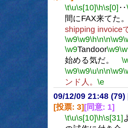
\t
\u
\s[10]
\h
\s[0]
‥
間にFAX来てた
shipping invo
\w9
\w9
\h
\n
\n
\w9
\
\w9
Tandoor
\w9
\w
始める気だ。
\
\w9
\w9
\u
\n
\n
\w9
\
ンド人。
\e
09/12/09 21:48 (
[投票: 3]
[同意: 1]
\t
\u
\s[10]
\h
\s[31]