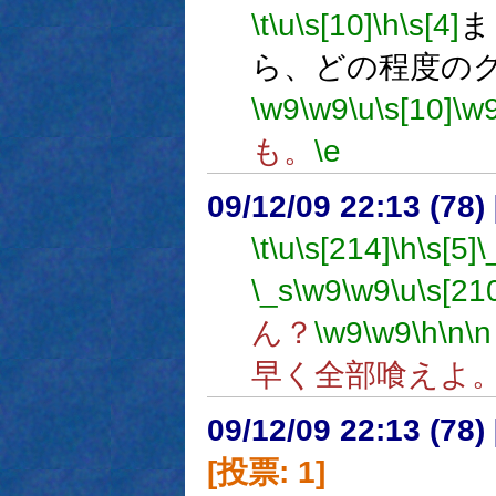
\t
\u
\s[10]
\h
\s[4]
ま
ら、どの程度の
\w9
\w9
\u
\s[10]
\w
も。
\e
09/12/09 22:13 (78
\t
\u
\s[214]
\h
\s[5]
\
\_s
\w9
\w9
\u
\s[21
ん？
\w9
\w9
\h
\n
\n
早く全部喰えよ
09/12/09 22:13 (
[投票: 1]