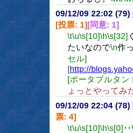
09/12/09 22:02 (
[投票: 1]
[同意: 1]
\t
\u
\s[10]
\h
\s[32]
たいなので
\n
作
セル]
[
http://blogs.yah
[ポータブルタン
ょっとやってみ
09/12/09 22:04 (
票: 4]
\t
\u
\s[10]
\h
\s[0]
‥