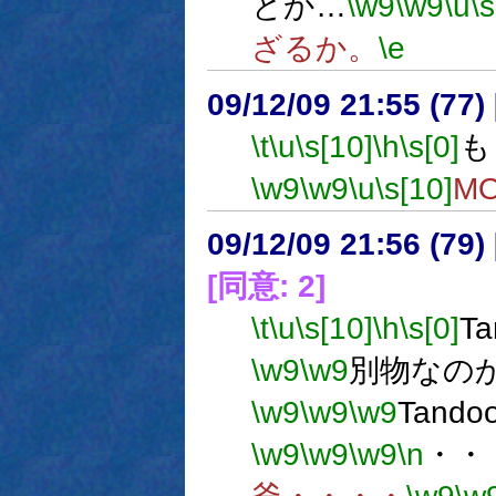
とか…
\w9
\w9
\u
\s
ざるか。
\e
09/12/09 21:55 (
\t
\u
\s[10]
\h
\s[0]
も
\w9
\w9
\u
\s[10]
M
09/12/09 21:56 (
[同意: 2]
\t
\u
\s[10]
\h
\s[0]
T
\w9
\w9
別物なの
\w9
\w9
\w9
Tan
\w9
\w9
\w9
\n
・・