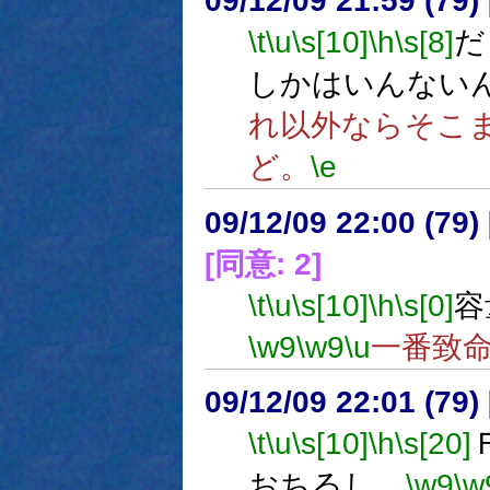
09/12/09 21:59 (
\t
\u
\s[10]
\h
\s[8]
だ
しかはいんない
れ以外ならそこ
ど。
\e
09/12/09 22:00 (
[同意: 2]
\t
\u
\s[10]
\h
\s[0]
容
\w9
\w9
\u
一番致
09/12/09 22:01 (
\t
\u
\s[10]
\h
\s[20]
おちるし。
\w9
\w