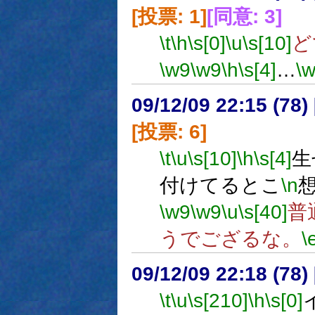
[投票: 1]
[同意: 3]
\t
\h
\s[0]
\u
\s[10]
ど
\w9
\w9
\h
\s[4]
…
\
09/12/09 22:15 (
[投票: 6]
\t
\u
\s[10]
\h
\s[4]
生
付けてるとこ
\n
\w9
\w9
\u
\s[40]
普
うでござるな。
\
09/12/09 22:18 (78
\t
\u
\s[210]
\h
\s[0]