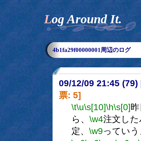
Log Around It.
4b1fa29f00000001周辺のログ
09/12/09 21:45 (
票: 5]
\t
\u
\s[10]
\h
\s[0]
昨
ら、
\w4
注文した
定、
\w9
っていう