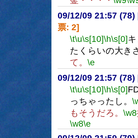
釜・・・・
\w9
\w
09/12/09 21:57 (
票: 2]
\t
\u
\s[10]
\h
\s[0]
キ
たくらいの大き
て。
\e
09/12/09 21:57 (
\t
\u
\s[10]
\h
\s[0]
F
っちゃったし。
\
もそうだろ。
\w8
\w8
\e