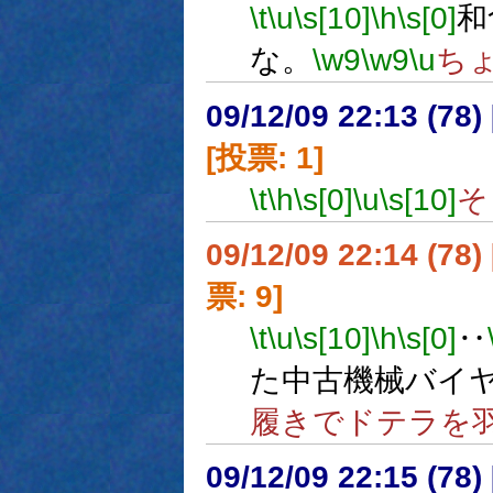
\t
\u
\s[10]
\h
\s[0]
和
な。
\w9
\w9
\u
ち
09/12/09 22:13 (78
[投票: 1]
\t
\h
\s[0]
\u
\s[10]
そ
09/12/09 22:14 (
票: 9]
\t
\u
\s[10]
\h
\s[0]
‥
た中古機械バイ
履きでドテラを
09/12/09 22:15 (