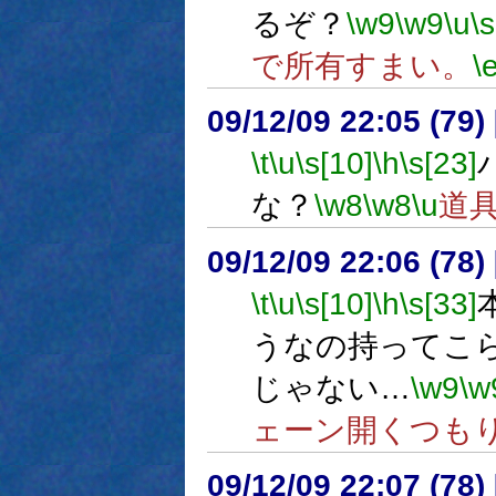
るぞ？
\w9
\w9
\u
\s
で所有すまい。
\
09/12/09 22:05 (
\t
\u
\s[10]
\h
\s[23]
な？
\w8
\w8
\u
道
09/12/09 22:06 (
\t
\u
\s[10]
\h
\s[33]
うなの持ってこ
じゃない…
\w9
\w
ェーン開くつも
09/12/09 22:07 (