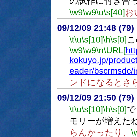
の試作に付き合
\w9
\w9
\u
\s[40]
お
09/12/09 21:48 (
\t
\u
\s[10]
\h
\s[0]
こ
\w9
\w9
\n
\URL[
htt
kokuyo.jp/product
eader/bscrmsdc/i
ンドになるとさ
09/12/09 21:50 (
\t
\u
\s[10]
\h
\s[0]
で
モリーが増えた
らんかったり、
\