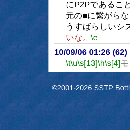
にP2Pであるこ
元の■に繋がら
うすばらしいシ
いな。
\e
10/09/06 01:26 (
\t
\u
\s[13]
\h
\s[4]
モ
©2001-2026 SSTP Bottle 