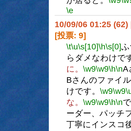
が居ると。
\w9
\w
\e
10/09/06 01:25 (
[投票: 9]
\t
\u
\s[10]
\h
\s[0]
ふ
らダメなわけで
に。
\w9
\w9
\h
\n
A
Bさんのファイ
けです。
\w9
\w9
\
な。
\w9
\w9
\h
\n
で
ーダー、パッチ
丁寧にインスコ