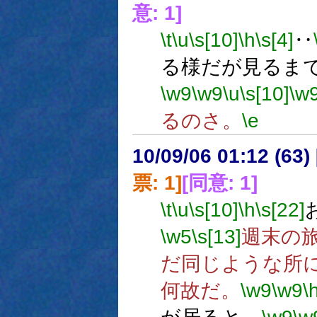
意: 1]
\t
\u
\s[10]
\h
\s[4]
‥
る様だが見るま
\w9
\w9
\u
\s[10]
\w
るのさ。
\e
10/09/06 01:12 (
票: 1]
[同意: 1]
\t
\u
\s[10]
\h
\s[22]
\w5
\s[13]
週末の
だ同じような所
何故だ。
\w9
\w9
\