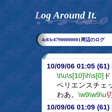
Log Around It.
4c83c47900000001周辺のログ
10/09/06 01:05 (
\t
\u
\s[10]
\h
\s[0]
ド
ペリエンスチェ
わあ。
\w9
\w9
\u
10/09/06 01:09 (