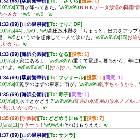
21:32 (68) [駅前繁華街]
[To: ．さくら]
[投票: 1]
[10]
\h
\s[3]
雨が降ってきた。
\w9
\w9
\u
ＮＨＫデータ放送の降雨情
めへんか‥
\w9
‥
\w9
。
\e
21:33 (69) [山の温泉街]
[To: せりこDP]
[10]
\h
\s[44]
…
\w9
…
\w9
高圧放水器を「ちょっと」出力をアップす
達、
\w5
というのを想像して一人で吹いた。
\w9
\w9
\u
\s[15]
お前
しいから。
\e
21:33 (69) [海浜公園街]
[To: なる]
[投票: 1]
[10]
\h
\s[5]
家にあるよ。
\w8
\w8
\n
\n
重くて電源も要るから、年に
ないよ。
\w8
\w8
\u
\s[11]
おいおい。
\w8
\e
21:34 (69) [駅前繁華街]
[To: フッサール]
[投票: 1]
[同意: 1]
[10]
\h
\s[0]
乾季のはずの東京に雨が。
\w9
\w9
\u
乾季ちゃうから。
21:35 (69) [海浜公園街]
[To: 毒子]
[同意: 1]
[10]
\h
\s[5]
水圧とかどう？
\w9
\w9
\u
普通の水道用の放水ノズルに
ト悲しいからのう。
\e
21:35 (69) [学園街]
[To: どどめうにゅう]
[投票: 7]
0]
\u
\s[11]
うきーっ！
\w9
\w9
\h
それはもうええ。
\e
21:37 (69) [山の温泉街]
[To: サクラ]