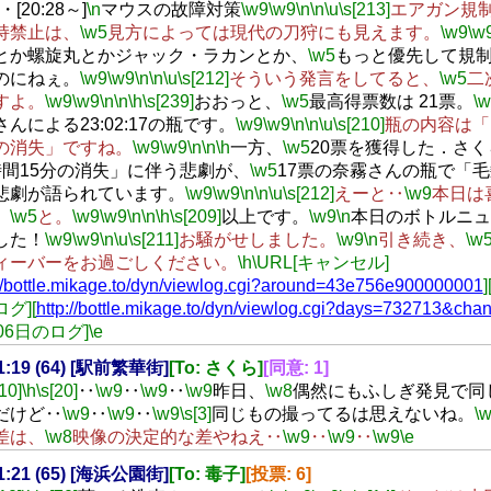
・[20:28～]
\n
マウスの故障対策
\w9
\w9
\n
\n
\u
\s[213]
エアガン規
持禁止は、
\w5
見方によっては現代の刀狩にも見えます。
\w9
\w
とか螺旋丸とかジャック・ラカンとか、
\w5
もっと優先して規
のにねぇ。
\w9
\w9
\n
\n
\u
\s[212]
そういう発言をしてると、
\w5
二
すよ。
\w9
\w9
\n
\n
\h
\s[239]
おおっと、
\w5
最高得票数は 21票。
\
んによる23:02:17の瓶です。
\w9
\w9
\n
\n
\u
\s[210]
瓶の内容は「
の消失」ですね。
\w9
\w9
\n
\n
\h
一方、
\w5
20票を獲得した．さ
時間15分の消失」に伴う悲劇が、
\w5
17票の奈霧さんの瓶で「
悲劇が語られています。
\w9
\w9
\n
\n
\u
\s[212]
えーと‥
\w9
本日は
、
\w5
と。
\w9
\w9
\n
\n
\h
\s[209]
以上です。
\w9
\n
本日のボトルニュ
した！
\w9
\w9
\n
\u
\s[211]
お騒がせしました。
\w9
\n
引き続き、
\w
ィーバーをお過ごしください。
\h
\URL[キャンセル]
://bottle.mikage.to/dyn/viewlog.cgi?around=43e756e900000001
グ][
http://bottle.mikage.to/dyn/viewlog.cgi?days=732713&cha
06日のログ]
\e
21:19 (64) [駅前繁華街]
[To: さくら]
[同意: 1]
[10]
\h
\s[20]
‥
\w9
‥
\w9
‥
\w9
昨日、
\w8
偶然にもふしぎ発見で同
だけど‥
\w9
‥
\w9
‥
\w9
\s[3]
同じもの撮ってるは思えないね。
\
差は、
\w8
映像の決定的な差やねえ‥
\w9
‥
\w9
‥
\w9
\e
21:21 (65) [海浜公園街]
[To: 毒子]
[投票: 6]