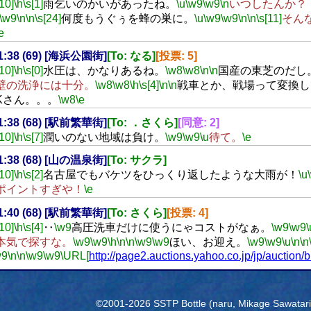
[10]
\h
\s[1]
雨乞いのかいがあったね。
\u
\w9
\w9
\n
いつしたんか？
\w9
\n
\n
\s[24]
何度もうぐぅを蜂の巣に。
\u
\w9
\w9
\n
\n
\s[11]
そん
e
21:38 (69) [海浜公園街]
[To: なる]
[投票: 5]
[10]
\h
\s[0]
水圧は、かなりあるね。
\w8
\w8
\n
\n
国産の東芝のだし
壁の洗浄には十分。
\w8
\w8
\h
\s[4]
\n
\n
戦車とか、戦場って変換し
OKさん。。。
\w8
\e
21:38 (68) [駅前繁華街]
[To: ．さくら]
[同意: 2]
[10]
\h
\s[7]
潤いのない地域は負け。
\w9
\w9
\u
待て。
\e
21:38 (68) [山の温泉街]
[To: サクラ]
[10]
\h
\s[2]
名古屋でもバケツをひっくり返したような大雨が！
\u
ポイントすぎや！
\e
21:40 (68) [駅前繁華街]
[To: さくら]
[投票: 4]
[10]
\h
\s[4]
‥
\w9
高圧洗車だけに使うにゃコストがなぁ。
\w9
\w9
\
本気で探すな。
\w9
\w9
\h
\n
\n
\w9
\w9
ほい、お迎え。
\w9
\w9
\u
\n
\n
w9
\n
\n
\w9
\w9
\URL[
http://page2.auctions.yahoo.co.jp/jp/auction
©2001-2026 SSTP Bottle (naru, Mikage Sawatari) 