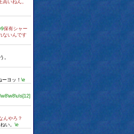
圧高いねん。
w9
保有シャー
れないんです
う。
ねーヨッ！
\e
\w8
\w8
\u
\s[12]
なんやろ？
よねい。
\e