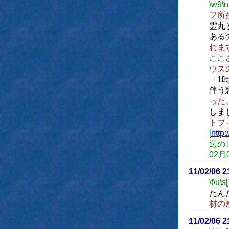
\w9
\n
フ所
霊丸
ある
れま
ここさ
ウス
「1
伴う
った
しま
トフ
[
http
辺のロ
02月
11/02/06 
\t
\u
\s
たん
材の
11/02/06 