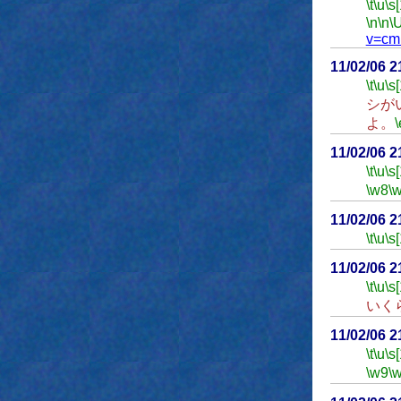
\t
\u
\s
\n
\n
\
v=cm
11/02/06 
\t
\u
\s
シが
よ。
\
11/02/06 
\t
\u
\s
\w8
\
11/02/06 
\t
\u
\s
11/02/06 
\t
\u
\s
いく
11/02/06 
\t
\u
\s
\w9
\