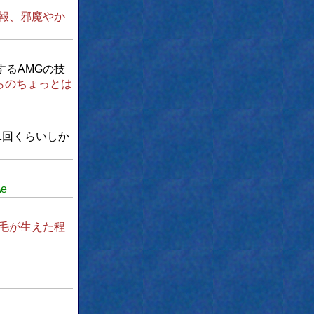
報、邪魔やか
るAMGの技
らのちょっとは
1回くらいしか
\e
毛が生えた程