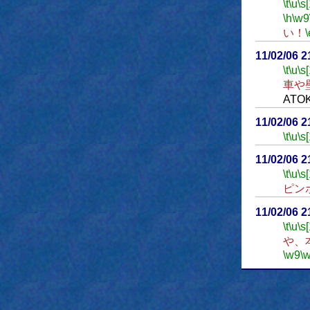
\t
\u
\s
\h
\w9
い！
\
11/02/06 
\t
\u
\s
車や
AT
11/02/06 
\t
\u
\s
11/02/06 
\t
\u
\s
ピン
11/02/06 
\t
\u
\s
や、
\w9
\