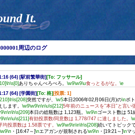
ound It.
00000001周辺のログ
21:16 (64) [駅前繁華街]
[To: フッサール]
[10]
\h
\s[0]
ありちゃんぺろぺろ。
\w9
\w9
\u
食っとるがな。
\e
21:17 (64) [学園街]
[To: 柊]
[投票: 1]
[210]
\h
\s[208]
突然ですが、
\w5
本日2006年02月06日(月)の
\n
ボ
えします。
\w9
\w9
\n
\n
\u
\s[212]
5年前のニュースを"本日"と言い
w9
\n
\n
\h
\s[209]
本日の総瓶数は 1,123瓶。
\w9
\n
ゴースト数は 5
w9
\n
\n
\u
\s[211]
有効投票数/同意数は 1,778/747 に達しました。
\
平均投票数は 1.58票です。
\w9
\w9
\n
\n
\h
\s[208]
続いてトピック
\w9
\n
・[16:47～]
\n
エアガンが規制される
\w9
\n
・[19:21～]
\n
マ