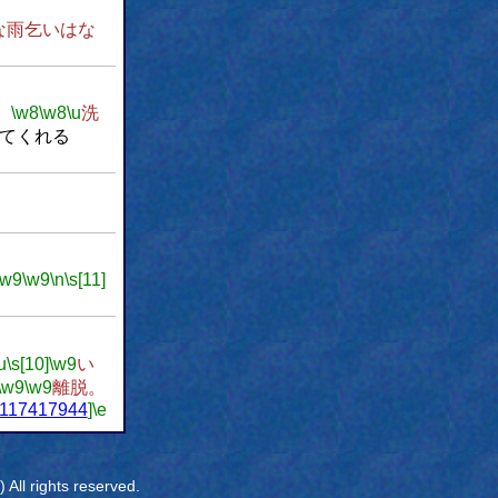
な雨乞いはな
。
\w8
\w8
\u
洗
てくれる
\w9
\w9
\n
\s[11]
u
\s[10]
\w9
い
\w9
\w9
離脱。
/b117417944
]
\e
All rights reserved.