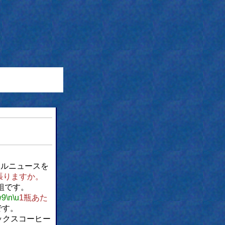
トルニュースを
張りますか。
1組です。
w9
\n
\u
1瓶あた
です。
ックスコーヒー