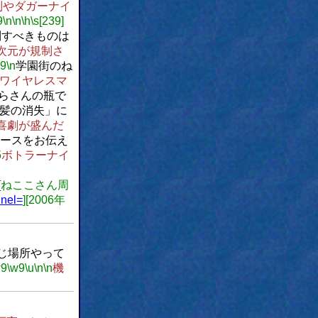
制やダガーナイ
9
\n
\n
\h
\s[239]
制すべきものは
次元が規制さ
w9
\n
学園街のね
ワイヤレスマ
くらさんの瓶で
毛髪の消失」に
喜劇が盛んだ
ースをお伝え
5
ボトラーナイ
][ねここさん周
nnel=
][2006年
じ場所やって
w9
\w9
\u
\n
\n
機