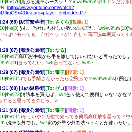
[10]
\h
\s[70]
荒ぶる洗車ホースッ！？
\n
\w9
\w9
\u
\s[14]
ドンだけ水
URL[
http://www.youtube.com/watch?
iD6iuQSx4&feature=player_embedded
]
\e
21:24 (66) [駅前繁華街]
[To: さくら]
[投票: 1]
[10]
\h
\s[0]
うむ、当社にも欲しい勢いの水圧だ。
\w9
\w9
\u
\s[10]
\
いっぱい有っても、自社ヘッドが１台じゃ高圧洗車機買ってく
e
21:28 (67) [海浜公園街]
[To: なる]
[10]
\h
\s[7]
高圧洗浄機から手を離してはいけないと言ったでしょ
w8
\u
\s[11]
言ってない。
\w8
言ってない。
\w8
\e
21:29 (67) [海浜公園街]
[To: 毒子]
[投票: 1]
[10]
\h
\s[0]
\u
でも手離さんかったら空飛ぶで？
\w9
\w9
\h
\s[7]
飛ば
21:31 (68) [山の温泉街]
[To: ゼロ]
[同意: 1]
[10]
\h
\s[22]
消防車を買えば、
\w4
色々使えて便利じゃないかな？
らすると思ってるのじゃ。
\e
21:31 (68) [海浜公園街]
[To: 毒子]
[同意: 1]
[10]
\h
\s[0]
\u
そういや２万位で売ってる簡易高圧放水器ってドウ
w9
\h
洗車以外でも、
\w7
家の外壁や外窓洗うトキとか使いたい