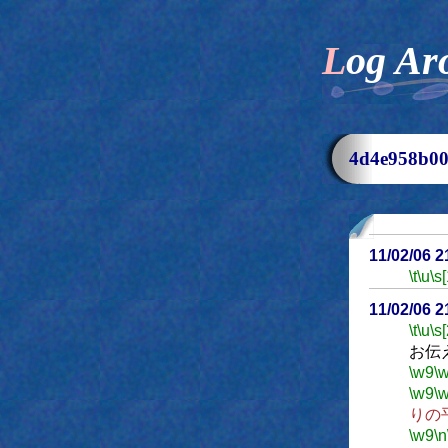
Log Ar
4d4e958b
11/02/06 
\t
\u
\s
11/02/06 
\t
\u
\s
お伝
\w9
\
\w9
\
りの
\w9
\n