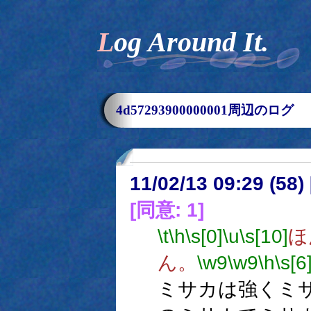
Log Around It.
4d57293900000001周辺のログ
11/02/13 09:29 (
[同意: 1]
\t
\h
\s[0]
\u
\s[10]
ほ
ん。
\w9
\w9
\h
\s[6
ミサカは強くミ