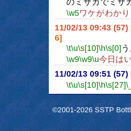
のミサカでミサ
\w5
ワケがわかり
11/02/13 09:43 (
6]
\t
\u
\s[10]
\h
\s[0]
う
\w9
\w9
\u
今日は
11/02/13 09:51 (
\t
\u
\s[10]
\h
\s[27]
\
©2001-2026 SSTP Bottle 