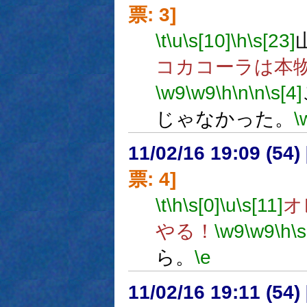
票: 3]
\t
\u
\s[10]
\h
\s[23]
コカコーラは本
\w9
\w9
\h
\n
\n
\s[4]
じゃなかった。
\
11/02/16 19:09 (
票: 4]
\t
\h
\s[0]
\u
\s[11]
オ
やる！
\w9
\w9
\h
\s
ら。
\e
11/02/16 19:11 (