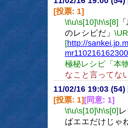
11/02/16 19:00 (
[投票: 1]
\t
\u
\s[10]
\h
\s[8]
「
のレシピだ」
\U
[
http://sankei.jp
mr110216162300
極秘レシピ「本物
なこと言ってな
11/02/16 19:03 (
[投票: 1]
[同意: 1]
\t
\u
\s[10]
\h
\s[0]
レ
ばエエだけじゃ