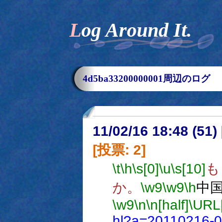
Log Around It.
4d5ba33200000001周辺のログ
11/02/16 18:48 (51
[投票: 2]
\t
\h
\s[0]
\u
\s[10]
も
か。
\w9
\w9
\h
中
\w9
\n
\n[half]
\URL
hl?a=20110216-0