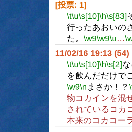
[投票: 1]
\t
\u
\s[10]
\h
\s[83]
行ったあおいの
た。
\w9
\w9
\u
…
\
11/02/16 19:13 (54
\t
\u
\s[10]
\h
\s[2]
な
を飲んだだけで
\w9
\n
まさか！？
物コカインを混
されているコカ
本来のコカコー