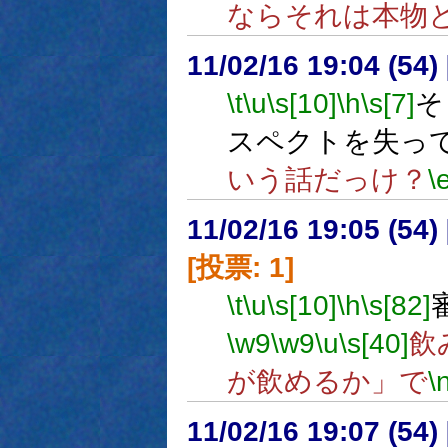
ならそれは本物
11/02/16 19:04 (54
\t
\u
\s[10]
\h
\s[7]
そ
スペクトを失っ
いう話だっけ？
\
11/02/16 19:05 (
[投票: 1]
\t
\u
\s[10]
\h
\s[82]
\w9
\w9
\u
\s[40]
飲
が飲めるか」で
\
11/02/16 19:07 (