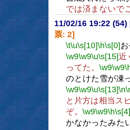
では済まないで
11/02/16 19:22 (
票: 2]
\t
\u
\s[10]
\h
\s[0]
お
\w9
\w9
\u
\s[15]
近
ってた。
\w9
\w9
\
のとけた雪が凍
\w9
\w9
\u
\s[13]
\n
\
と片方は相当ス
ぞ。
\w9
\w9
\h
\s[4
かなかったみた