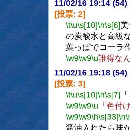
11/02/16 19:14 (
[投票: 2]
\t
\u
\s[10]
\h
\s[6]
美
の炭酸水と高級
葉っぱでコーラ
\w9
\w9
\u
誰得な
11/02/16 19:18 (
[投票: 3]
\t
\u
\s[10]
\h
\s[7]
「
\w9
\w9
\u
「色付
\w9
\w9
\h
\s[33]
\n
\
醤油入れたら味