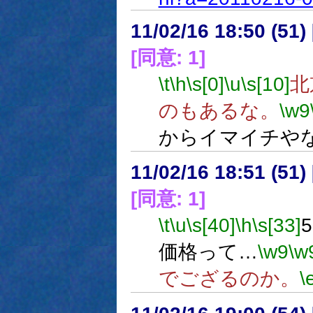
11/02/16 18:50 (51
[同意: 1]
\t
\h
\s[0]
\u
\s[10]
北
のもあるな。
\w9
からイマイチや
11/02/16 18:51 (
[同意: 1]
\t
\u
\s[40]
\h
\s[33]
価格って…
\w9
\w
でござるのか。
\