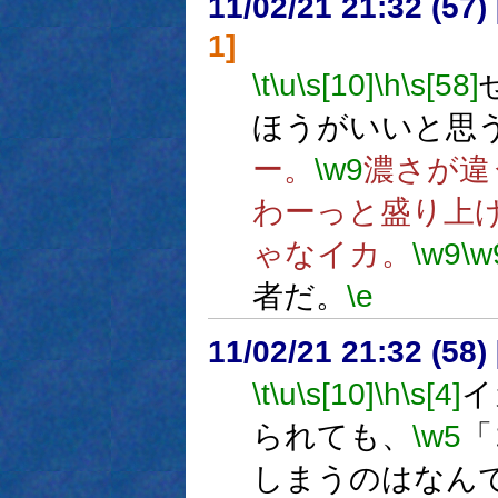
11/02/21 21:32 (
1]
\t
\u
\s[10]
\h
\s[58]
ほうがいいと思
ー。
\w9
濃さが違
わーっと盛り上
ゃなイカ。
\w9
\w
者だ。
\e
11/02/21 21:32 (58
\t
\u
\s[10]
\h
\s[4]
イ
られても、
\w5
「
しまうのはなん