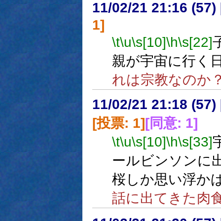
11/02/21 21:16 (
1]
\t
\u
\s[10]
\h
\s[22]
親が宇宙に行く
れは宗教なのか
11/02/21 21:18 (
[投票: 1]
[同意: 1]
\t
\u
\s[10]
\h
\s[33]
ールビンソンに
桜しか思い浮か
話に出てきた肉