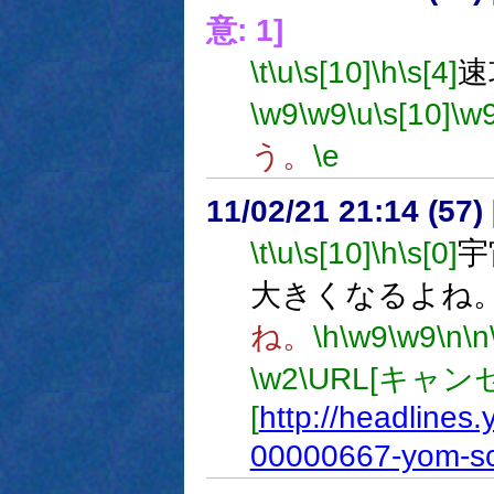
意: 1]
\t
\u
\s[10]
\h
\s[4]
速
\w9
\w9
\u
\s[10]
\w
う。
\e
11/02/21 21:14 (
\t
\u
\s[10]
\h
\s[0]
宇
大きくなるよね
ね。
\h
\w9
\w9
\n
\n
\w2
\URL[キャン
[
http://headlines
00000667-yom-sc