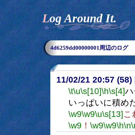
Log Around It.
4d6259dd00000001周辺のログ
11/02/21 20:57 (58
\t
\u
\s[10]
\h
\s[4]
ハ
いっぱいに積め
\w9
\w9
\u
\s[13]
こ
\w9
！
\w9
\w9
\h
\n
\