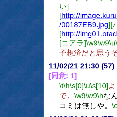
い]
[
http://image.ku
/00187EB9.jpg
]
[
http://img01.ota
[コアラ]
\w9
\w9
\u
予想済だと思う
11/02/21 21:30 (57
[同意: 1]
\t
\h
\s[0]
\u
\s[10]
よ
で。
\w9
\w9
\h
な
コミは無しや。
\