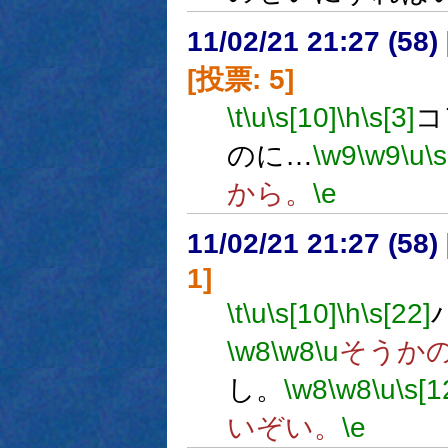
11/02/21 21:27 (
[投票: 5]
\t
\u
\s[10]
\h
\s[3]
コ
のに…
\w9
\w9
\u
\s
から。
\e
11/02/21 21:27 (
1]
\t
\u
\s[10]
\h
\s[22]
\w8
\w8
\u
そうか
し。
\w8
\w8
\u
\s[1
いぞい。
\e