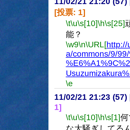
11/02/21 21:20 (
[投票: 1]
\t
\u
\s[10]
\h
\s[25]
能？
\w9
\n
\URL[
http:/
a/commons/9/
%E6%A1%9C%28
Usuzumizakura%
\e
11/02/21 21:23 (
1]
\t
\u
\s[10]
\h
\s[1]
何
な大騒ぎしてる