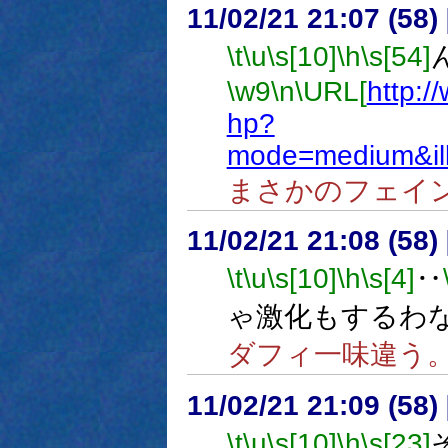
11/02/21 21:07 (
\t
\u
\s[10]
\h
\s[54]
\w9
\n
\URL[
http:/
hp?
mode=medium&il
まさかのフェイ
11/02/21 21:08 (
\t
\u
\s[10]
\h
\s[4]
‥
ゃ激化もするわ
ダフィ一味違う
11/02/21 21:09 (
\t
\u
\s[10]
\h
\s[23]