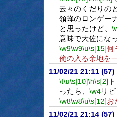
云々のくだりの
領蜂のロンゲー
と思ったけど、
\
意味で大佐にな
\w9
\w9
\u
\s[15]
何
俺の入る余地を
11/02/21 21:11 (
\t
\u
\s[10]
\h
\s[2]
ト
ったら、
\w4
リビ
\w8
\w8
\u
\s[12]
お
11/02/21 21:14 (