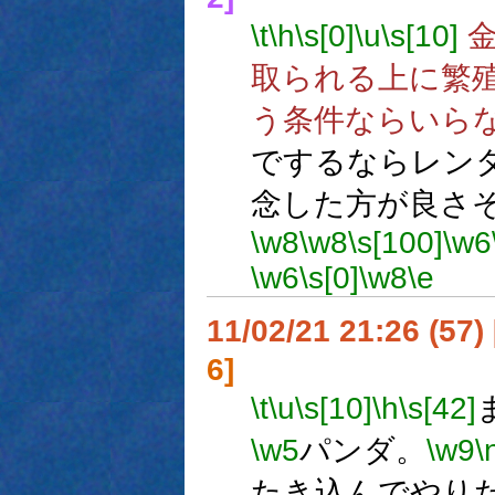
\t
\h
\s[0]
\u
\s[10]
金
取られる上に繁
う条件ならいら
でするならレン
念した方が良さ
\w8
\w8
\s[100]
\w6
\w6
\s[0]
\w8
\e
11/02/21 21:26 (
6]
\t
\u
\s[10]
\h
\s[42]
\w5
パンダ。
\w9
\
たき込んでやり