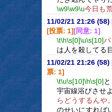
\w9
\w9
\u
今日も
11/02/21 21:26 (58
[投票: 1]
[同意: 1]
\t
\h
\s[0]
\u
\s[10]
パ
は人を殺してる
11/02/21 21:26 (
票: 1]
\t
\u
\s[10]
\h
\s[0]
と
宇宙線浴びさせ
らどうするんや
のせいにすれば