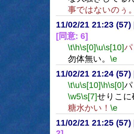
事ではないのぅ
11/02/21 21:23 (57
[同意: 6]
\t
\h
\s[0]
\u
\s[10]
パ
勿体無い。
\e
11/02/21 21:24 (
\t
\u
\s[10]
\h
\s[0]
パ
\w5
\s[7]
せりこに
糖水かい！
\e
11/02/21 21:25 (
2]