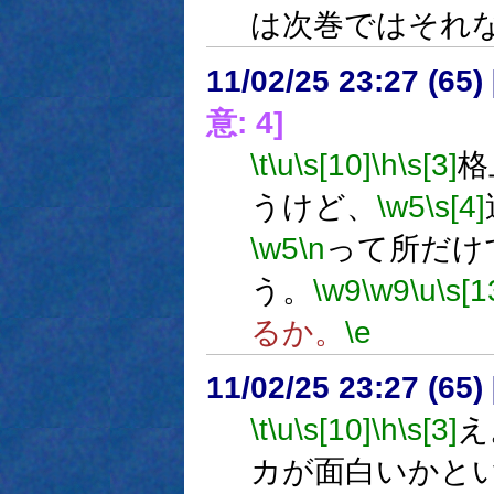
は次巻ではそれ
11/02/25 23:27 (
意: 4]
\t
\u
\s[10]
\h
\s[3]
格
うけど、
\w5
\s[4]
\w5
\n
って所だけ
う。
\w9
\w9
\u
\s[1
るか。
\e
11/02/25 23:27 (65
\t
\u
\s[10]
\h
\s[3]
え
カが面白いかと