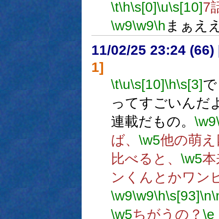
\t
\h
\s[0]
\u
\s[10]
7
\w9
\w9
\h
まぁえ
11/02/25 23:24 (
1]
\t
\u
\s[10]
\h
\s[3]
で
ってすごいんだ
連載だもの。
\w9
ば、
\w5
他の萌え
比べると、
\w5
本
ンくんとかワン
\w9
\w9
\h
\s[93]
\n
\
\w5
ちがうの？
\e