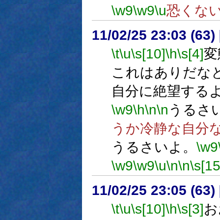
\w9
\w9
\u
恐くな
11/02/25 23:03 (63
\t
\u
\s[10]
\h
\s[4]
変
これはありだな
自分に絶望する
\w9
\h
\n
\n
うるさ
うか冷静な自分
うるさいよ。
\w9
\w9
\w9
\u
\n
\n
\s[15
11/02/25 23:05 (
\t
\u
\s[10]
\h
\s[3]
お