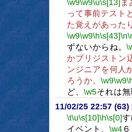
\w9
\w9
\u
\s[13]
ま
って事前テスト
た覚えがあった
\w9
\w9
\h
\s[43]
\n
\
ずないからね。
\
かブリジストン
ンジニアを何人
ろうか。
\w9
\w9
\
ど、
\w5
それは無
11/02/25 22:57 (
\t
\u
\s[10]
\h
\s[0]
す
イベント、
\w4
６