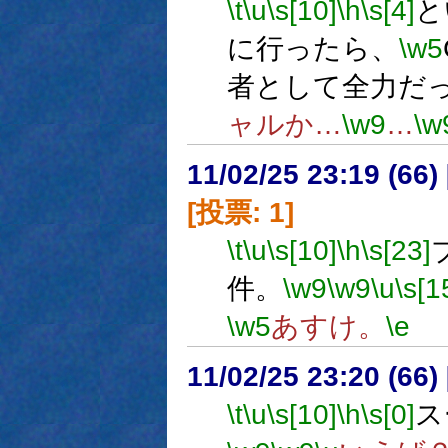
\t
\u
\s[10]
\h
\s[4]
と
に行ったら、
\w5
者として全力だ
ャルか…
\w9
…
\w
11/02/25 23:19 (
[投票: 1]
\t
\u
\s[10]
\h
\s[23]
件。
\w9
\w9
\u
\s[1
\w5
あすけ。
\e
11/02/25 23:20 (
\t
\u
\s[10]
\h
\s[0]
ス