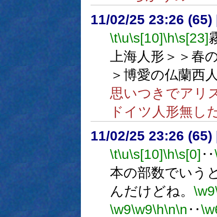
11/02/25 23:26 (
\t
\u
\s[10]
\h
\s[23]
上海人形＞＞春
＞博愛の仏蘭西
思いつきでアリ
ドイツ人形無し
11/02/25 23:26 (
\t
\u
\s[10]
\h
\s[0]
‥
本の部数でいう
んだけどね。
\w9
\w9
\w9
\h
\n
\n
‥
\w