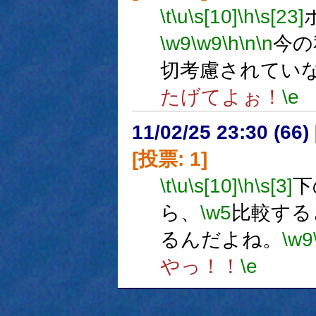
\t
\u
\s[10]
\h
\s[23]
\w9
\w9
\h
\n
\n
今の
切考慮されてい
たげてよぉ！
\e
11/02/25 23:30 (
[投票: 1]
\t
\u
\s[10]
\h
\s[3]
下
ら、
\w5
比較する
るんだよね。
\w9
やっ！！
\e