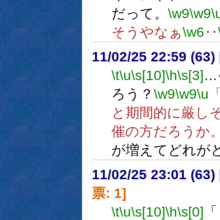
だって。
\w9
\w9
\
そうやなぁ
\w6
‥
11/02/25 22:59 (
\t
\u
\s[10]
\h
\s[3]
…
ろう？
\w9
\w9
\u
と期間的に厳し
催の方だろうか
が増えてどれが
11/02/25 23:01 (
票: 1]
\t
\u
\s[10]
\h
\s[0]
「