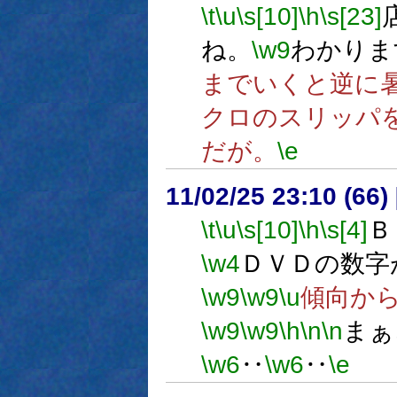
\t
\u
\s[10]
\h
\s[23]
ね。
\w9
わかりま
までいくと逆に
クロのスリッパ
だが。
\e
11/02/25 23:10 (
\t
\u
\s[10]
\h
\s[4]
Ｂ
\w4
ＤＶＤの数字
\w9
\w9
\u
傾向か
\w9
\w9
\h
\n
\n
まぁ
\w6
‥
\w6
‥
\e