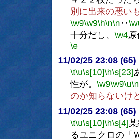
別に出来の悪い
\w9
\w9
\h
\n
\n
‥
\w
十分だし、
\w4
原
\e
11/02/25 23:08 (
\t
\u
\s[10]
\h
\s[23]
性が。
\w9
\w9
\u
\n
のか知らないけ
11/02/25 23:08 (65
\t
\u
\s[10]
\h
\s[4]
某
るユニクロの「