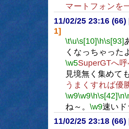
マートフォンを
11/02/25 23:16 (
1]
\t
\u
\s[10]
\h
\s[93]
くなっちゃった
\w5
SuperGTへ
見境無く集めて
うまくすれば優
\w9
\w9
\h
\s[42]
\n
\
ね～。
\w9
速いド
11/02/25 23:18 (66