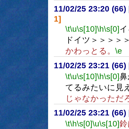
11/02/25 23:20 (
1]
\t
\u
\s[10]
\h
\s[0]
イ
ドイツ＞＞＞＞
かわっとる。
\e
11/02/25 23:21 (66
\t
\u
\s[10]
\h
\s[0]
鼻
てるみたいに見
じゃなかっただ
11/02/25 23:21 (66
\t
\h
\s[0]
\u
\s[10]
鈴