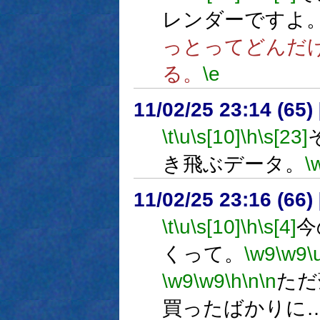
レンダーですよ
っとってどんだ
る。
\e
11/02/25 23:14 (
\t
\u
\s[10]
\h
\s[23]
き飛ぶデータ。
\
11/02/25 23:16 (66
\t
\u
\s[10]
\h
\s[4]
今
くって。
\w9
\w9
\
\w9
\w9
\h
\n
\n
ただ
買ったばかりに