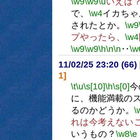
\w9
\w9
\u
いえば
で、
\w4
イカちゃ
されたとか。
\w9
プやったら、
\w4
\w9
\w9
\h
\n
\n
‥
\w
11/02/25 23:20 (
1]
\t
\u
\s[10]
\h
\s[0]
今
に、機能満載の
るのかどうか。
\
れは今考えない
いうもの？
\w8
\e