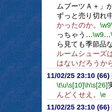
ムブーツＡ＋」
ずっと売り切れ
かったのか。
\w9
っちゃう…
\w9
…
ら見ても季節品
ルームシューズ
はないだろうか
11/02/25 23:10 (
\t
\u
\s[10]
\h
\s[26]
んどくせえ。
\e
11/02/25 23:10 (