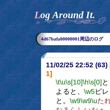
Log Around It.
4d67bafa00000001周辺のログ
11/02/25 22:52 (
1]
\t
\u
\s[10]
\h
\s[0]
と
よると、
\w5
ピレ
と。
\w9
\w9
\u
た