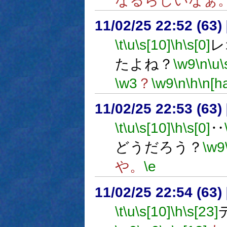
なるらしいなぁ
11/02/25 22:52 (
\t
\u
\s[10]
\h
\s[0]
レ
たよね？
\w9
\n
\u
\
\w3
？
\w9
\n
\h
\n[ha
11/02/25 22:53 (
\t
\u
\s[10]
\h
\s[0]
‥
どうだろう？
\w9
や。
\e
11/02/25 22:54 (
\t
\u
\s[10]
\h
\s[23]