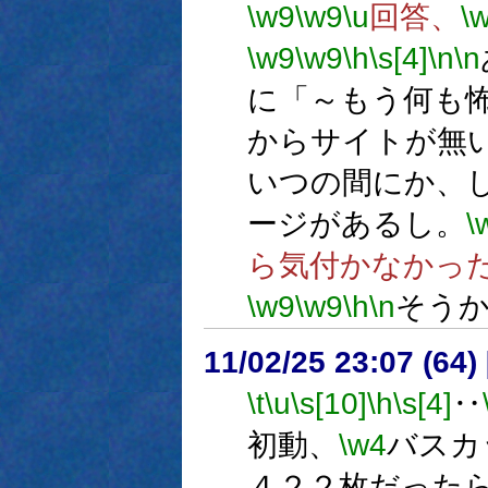
\w9
\w9
\u
回答、
\
\w9
\w9
\h
\s[4]
\n
\n
に「～もう何も
からサイトが無
いつの間にか、
ージがあるし。
\
ら気付かなかっ
\w9
\w9
\h
\n
そう
11/02/25 23:07 (
\t
\u
\s[10]
\h
\s[4]
‥
初動、
\w4
バスカ
４２２枚だった