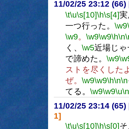
11/02/25 23:12 (66
\t
\u
\s[10]
\h
\s[4]
実
一つ行った。
\w9
\w9
。
\w9
\w9
\h
\n
\
く、
\w5
近場じゃ
で諦めた。
\w9
\w
ストを尽くした
ぜ。
\w9
\w9
\h
\n
\n
てる。
\w9
\w9
\u
\
11/02/25 23:14 (
1]
\t
\u
\s[10]
\h
\s[0]
そ