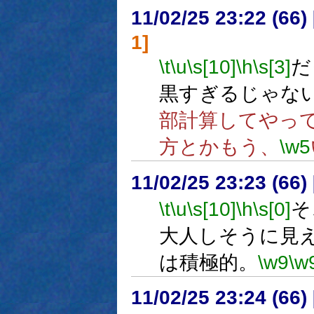
11/02/25 23:22 (
1]
\t
\u
\s[10]
\h
\s[3]
だ
黒すぎるじゃな
部計算してやっ
方とかもう、
\w5
11/02/25 23:23 (
\t
\u
\s[10]
\h
\s[0]
そ
大人しそうに見
は積極的。
\w9
\w
11/02/25 23:24 (66