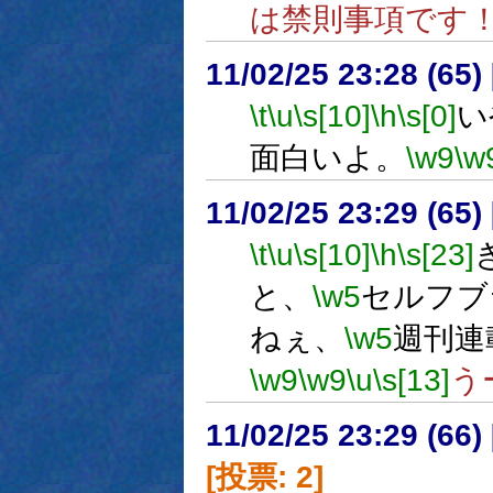
は禁則事項です
11/02/25 23:28 (
\t
\u
\s[10]
\h
\s[0]
い
面白いよ。
\w9
\w
11/02/25 23:29 (
\t
\u
\s[10]
\h
\s[23]
と、
\w5
セルフブ
ねぇ、
\w5
週刊連
\w9
\w9
\u
\s[13]
う
11/02/25 23:29 (
[投票: 2]