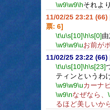
\w9
\w9
\h
それよ
11/02/25 23:21 (
票: 6]
\t
\u
\s[10]
\h
\s[0]
由
\w9
\w9
\u
お前が
11/02/25 23:22 (
\t
\u
\s[10]
\h
\s[23]
ティンというわ
\w9
\w9
\u
カーナ
\w9
\n
なぜなら、
るほど美しいか