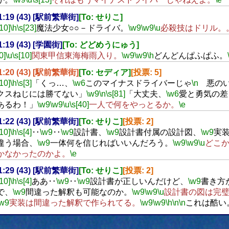
11:19 (43) [駅前繁華街]
[To: せりこ]
[10]
\h
\s[23]
魔法少女○○－ドライバ。
\w9
\w9
\u
必殺技はドリル。
11:19 (43) [学園街]
[To: どどめうにゅう]
0]
\u
\s[10]
関東甲信東海梅雨入り。
\w9
\w9
\h
どんどんぱふぱふ。
11:20 (43) [駅前繁華街]
[To: セディア]
[投票: 5]
[10]
\h
\s[3]
「くっ…、
\w6
このマイナスドライバーじゃ
\n
悪のい
クスねじには勝てない」
\w9
\n
\s[81]
「大丈夫、
\w6
愛と勇気の差
あるわ！」
\w9
\w9
\u
\s[40]
一人で何をやっとるか。
\e
11:22 (43) [駅前繁華街]
[To: せりこ]
[投票: 2]
[10]
\h
\s[4]
‥
\w9
‥
\w9
設計書、
\w9
設計書付属の設計図、
\w9
実装
違う場合、
\w9
一体何を信じればいいんだろう。
\w9
\w9
\u
どこ
かなかったのかよ。
\e
11:29 (43) [駅前繁華街]
[To: せりこ]
[投票: 2]
[10]
\h
\s[4]
ああ‥
\w9
‥
\w9
設計書が正しいんだけど、
\w9
書き方
で、
\w9
間違った解釈も可能なのか。
\w9
\w9
\u
設計書の図は完
\w9
実装は間違った解釈で作られてる。
\w9
\w9
\h
\n
\n
これは酷い