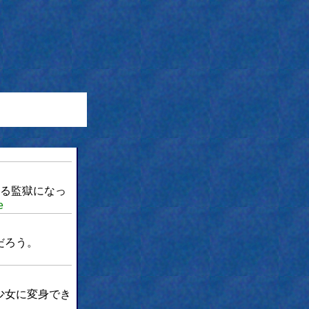
る監獄になっ
e
だろう。
少女に変身でき