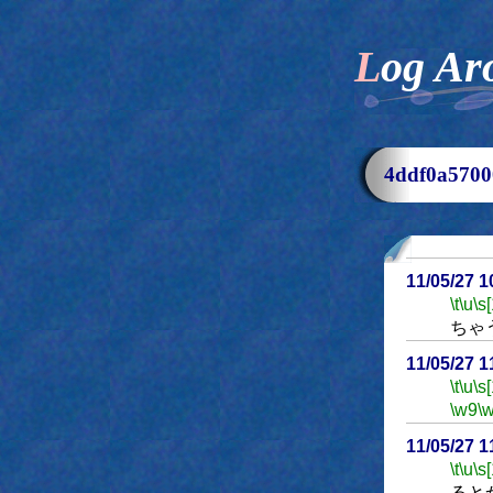
Log Ar
4ddf0a57
11/05/27 
\t
\u
\s
ちゃ
11/05/27 
\t
\u
\s
\w9
\
11/05/27 
\t
\u
\s
ると