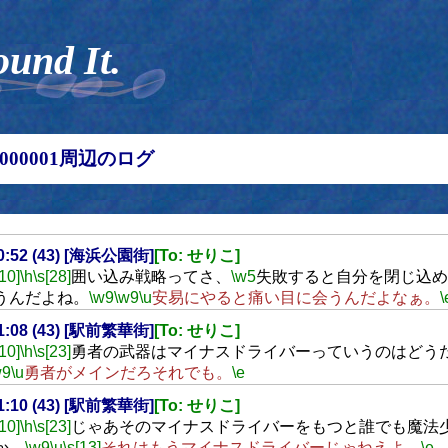
ound It.
00000001周辺のログ
10:52 (43) [海浜公園街]
[To: せりこ]
[10]
\h
\s[28]
囲い込み戦略ってさ、
\w5
失敗すると自分を閉じ込め
うんだよね。
\w9
\w9
\u
安易にやると痛い目に会うんだよなぁ。
\
11:08 (43) [駅前繁華街]
[To: せりこ]
[10]
\h
\s[23]
勇者の武器はマイナスドライバーっていうのはどう
w9
\u
勇者がメインだろそれでも。
\e
11:10 (43) [駅前繁華街]
[To: せりこ]
[10]
\h
\s[23]
じゃあそのマイナスドライバーをもつと誰でも魔法
か。
\w9
\u
\s[13]
それはもうマイナスドライバーじゃねえよ。
\e