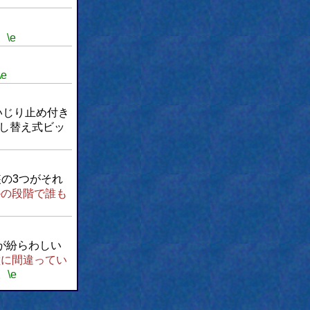
。
\e
\e
じり止め付き
し替え式ビッ
の3つがそれ
かの段階で誰も
が紛らわしい
璧に間違ってい
。
\e