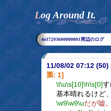
Log Around It.
4e37293600000001周辺のログ
11/08/02 07:12 (
票: 1]
\t
\u
\s[10]
\h
\s[0]
す
基本晴れるけど
\w9
\w9
\u
だが嘘