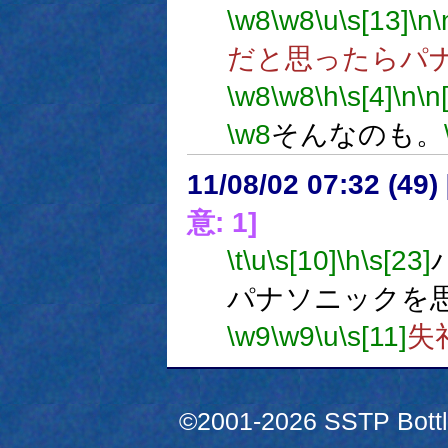
\w8
\w8
\u
\s[13]
\n
\
だと思ったらパ
\w8
\w8
\h
\s[4]
\n
\n
\w8
そんなのも。
11/08/02 07:32 (
意: 1]
\t
\u
\s[10]
\h
\s[23]
パナソニックを
\w9
\w9
\u
\s[11]
失
©2001-2026 SSTP Bottle 