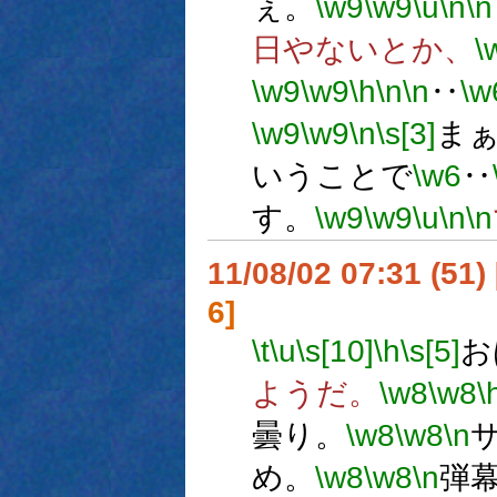
ぇ。
\w9
\w9
\u
\n
\n
日やないとか、
\
\w9
\w9
\h
\n
\n
‥
\w
\w9
\w9
\n
\s[3]
ま
いうことで
\w6
‥
す。
\w9
\w9
\u
\n
\n
11/08/02 07:31 (
6]
\t
\u
\s[10]
\h
\s[5]
お
ようだ。
\w8
\w8
\
曇り。
\w8
\w8
\n
め。
\w8
\w8
\n
弾幕