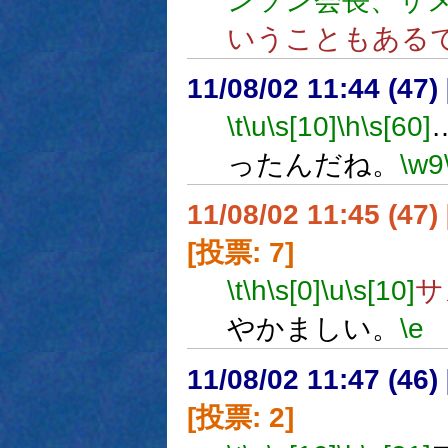
ンソン会長、サメ
いうこともある
11/08/02 11:44 (
\t
\u
\s[10]
\h
\s[60]
ったんだね。
\w9
11/08/02 11:45 (47
[投票: 7]
\t
\h
\s[0]
\u
\s[10]
サ
やかましい。
\e
11/08/02 11:47 (
[投票: 2]