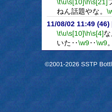
\t
\u
\s[10]
\h
\s[21]
ねん話題やな。
\
11/08/02 11:49 (
\t
\u
\s[10]
\h
\s[4]
な
いた‥
\w9
‥
\w9
©2001-2026 SSTP Bottle 