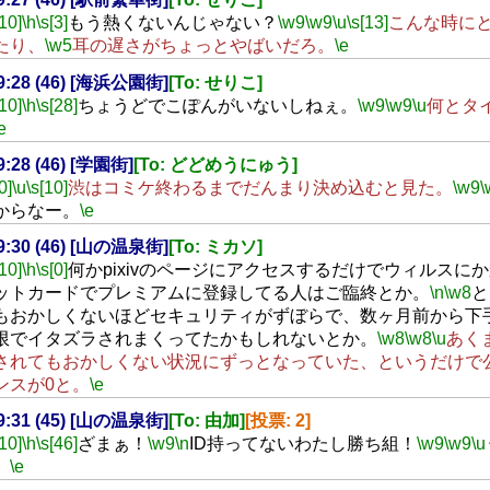
[10]
\h
\s[3]
もう熱くないんじゃない？
\w9
\w9
\u
\s[13]
こんな時に
たり、
\w5
耳の遅さがちょっとやばいだろ。
\e
19:28 (46) [海浜公園街]
[To: せりこ]
[10]
\h
\s[28]
ちょうどでこぽんがいないしねぇ。
\w9
\w9
\u
何とタ
e
19:28 (46) [学園街]
[To: どどめうにゅう]
0]
\u
\s[10]
渋はコミケ終わるまでだんまり決め込むと見た。
\w9
\
からなー。
\e
19:30 (46) [山の温泉街]
[To: ミカソ]
[10]
\h
\s[0]
何かpixivのページにアクセスするだけでウィルスに
ットカードでプレミアムに登録してる人はご臨終とか。
\n
\w8
と
もおかしくないほどセキュリティがずぼらで、数ヶ月前から下
限でイタズラされまくってたかもしれないとか。
\w8
\w8
\u
あく
されてもおかしくない状況にずっとなっていた、というだけで
ンスが0と。
\e
19:31 (45) [山の温泉街]
[To: 由加]
[投票: 2]
[10]
\h
\s[46]
ざまぁ！
\w9
\n
ID持ってないわたし勝ち組！
\w9
\w9
\u
。
\e