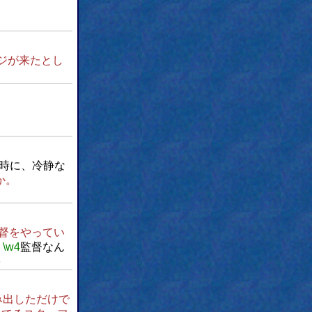
ジが来たとし
時に、冷静な
か。
督をやってい
、
\w4
監督なん
e
み出しただけで