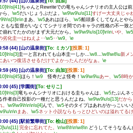
19:57 (44) [山の温泉街]
[To: 由加]
[10]
\h
\s[41]
ちゃんとRewriteでの竜ちゃんシナリオの主人公は
から、
\w5
だいじょうぶだよ。
\w9
\w9
\u
\s[11]
すげー大丈夫じゃ
w9
\h
\s[3]
\n
\n
まあ、
\w5
あれはほら、
\w5
船頭多くしてなんとや
まともな監督がいなくてシナリオ間でのキャラの性格の不一致
で崩れてたかのがまず大元だから。
\w9
\w9
\u
\s[10]
\n
\n
いや、
\w
の劣化圭一はねえよ‥
\w5
‥
\w9
。
\e
19:58 (44) [山の温泉街]
[To: ミカソ]
[投票: 1]
[10]
\h
\s[3]
圭一と言われても山本圭一しか…
\w8
…
\w8
\w8
\u
新メ
にあいつ復活させるだけでよかったんだがなぁ。
\e
19:59 (45) [山の温泉街]
[To: 由加]
[投票: 1]
[10]
\h
\s[45]
ほら！
\w9
怪奇だよ怪奇！
\w9
\w9
\u
あー、
\w5
8時
20:00 (45) [学園街]
[To: せりこ]
[10]
\h
\s[3]
竜ちゃんシナリオにおける圭ちゃんは、
\w5
たぶんネ
る作者自己投影の一種だと思うんだよね。
\w9
\w9
\u
\s[13]
だから
れ。
\w9
\w9
\h
\n
\n
\s[4]
んで、
\w5
そのタイプはあれがかっこいい
\w9
\u
\n
\n
まあ、
\w5
ネット小説ならもっとひどいのは溢れてる
20:00 (45) [駅前繁華街]
[To: 桧山]
[投票: 1]
0]
\u
\s[11]
完全に忘れてた。
\n
\w8
\h
\n
\w8
\n
どうしてそうなるん