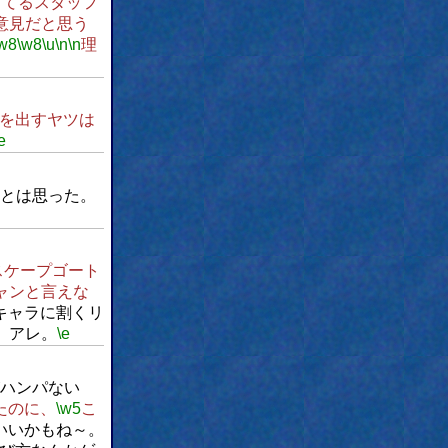
ってるスタッフ
意見だと思う
w8
\w8
\u
\n
\n
理
を出すヤツは
e
とは思った。
スケープゴート
ャンと言えな
キャラに割くリ
、アレ。
\e
ハンパない
たのに、
\w5
こ
いいかもね～。