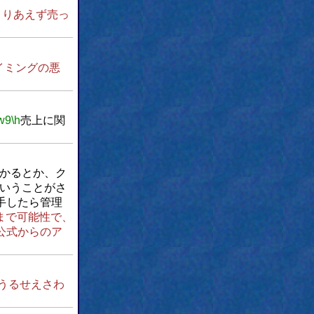
とりあえず売っ
イミングの悪
w9
\h
売上に関
かかるとか、ク
いうことがさ
手したら管理
まで可能性で、
公式からのア
うるせえさわ