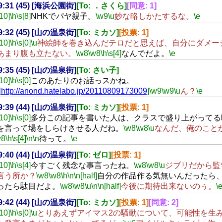
19:31 (45) [海浜公園街]
[To: ．さくら]
[同意: 1]
[10]
\h
\s[8]
NHKでパヤ親子。
\w9
\u
妙な略しかたするな。
\e
19:32 (45) [山の温泉街]
[To: ミカソ]
[投票: 1]
[10]
\h
\s[0]
\u
神絵師を巻き込んだテロだと思えば、自分にダメー
あまり腹も立たない。
\w8
\w8
\h
\s[4]
なんでだよ。
\e
19:35 (45) [山の温泉街]
[To: さい子]
[10]
\h
\s[0]
このあたりのお話っスかね。
[
http://anond.hatelabo.jp/20110809173009
]
\w9
\w9
\u
ん？
\e
19:39 (44) [山の温泉街]
[To: ミカソ]
[投票: 1]
[10]
\h
\s[0]
多分この記事を書いた人は、クラスで盛り上がってる
を言って場をしらけさせる人だね。
\w8
\w8
\u
なんだ、俺のこと
w8
\h
\s[4]
\n
\n
待って。
\e
19:40 (44) [山の温泉街]
[To: ゼロ]
[投票: 1]
[10]
\h
\s[4]
今すごく残念な事言ったね。
\w8
\w8
\u
ジブリだから監
言う所か？
\w8
\w8
\h
\n
\n[half]
自分の作品作る気無いんだったら
ったら駄目だよ。
\w8
\w8
\u
\n
\n[half]
今後に期待出来ないのぅ。
\
19:42 (44) [山の温泉街]
[To: ミカソ]
[投票: 1]
[同意: 2]
[10]
\h
\s[0]
\u
とりあえずアイマス2の騒動について、可能性を生