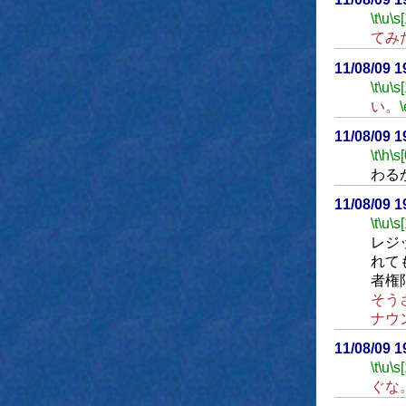
\t
\u
\s
てみ
11/08/09 
\t
\u
\s
い。
\
11/08/09 
\t
\h
\s[
わる
11/08/09 
\t
\u
\s
レジ
れて
者権
そう
ナウ
11/08/09 
\t
\u
\s
ぐな