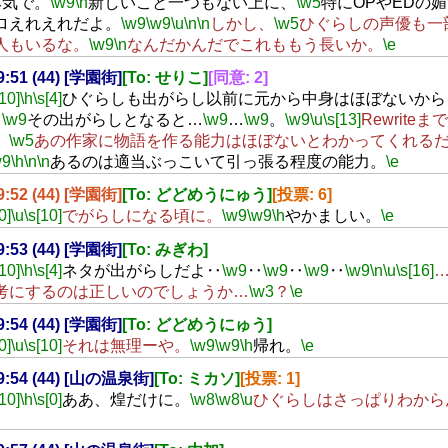
本気で。
\w9
\n
新しいこと一つもない上に、
\w5
特にOPやEDの
ロえれえれだよ。
\w9
\w9
\u
\n
\n
しかし、
\w5
ひぐらしの声優も一
人もいるな。
\w9
\n
なんだかんだでこれももう長いか。
\e
19:51 (44) [学園街]
[To: せりこ]
[同意: 2]
[10]
\h
\s[4]
ひぐらしも出がらし以前に元から中身はほぼないから
。
\w9
その出がらしとなると…
\w9
…
\w9
。
\w9
\u
\s[13]
Rewrite
、
\w5
あの作家に物語を作る能力はほぼないとわかってくれる
w9
\h
\n
\n
あるのは適当ぶっこいて引っ張る程度の能力。
\e
19:52 (44) [学園街]
[To: どどめうにゅう]
[投票: 6]
0]
\u
\s[10]
でがらしになる頃に。
\w9
\w9
\h
やかましい。
\e
19:53 (44) [学園街]
[To: みぎわ]
[10]
\h
\s[4]
ネタが出がらしだよ‥
\w9
‥
\w9
‥
\w9
‥
\w9
\n
\u
\s[16]
考にするのは正しいのでしょうか…
\w3
？
\e
19:54 (44) [学園街]
[To: どどめうにゅう]
0]
\u
\s[10]
それは無理ーや。
\w9
\w9
\h
帰れ。
\e
19:54 (44) [山の温泉街]
[To: ミカソ]
[投票: 1]
[10]
\h
\s[0]
ああ、煌だけに。
\w8
\w8
\u
ひぐらしはさっぱりわから