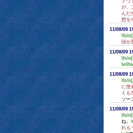
アウ
が、
んだ
想を
11/08/09 
\t
\u
\s
頭が
11/08/09 
\t
\u
\s
\w9
\
11/08/09 
\t
\u
\s
に使
くも
ソー
11/08/09 
\t
\u
\s
ね。
れも