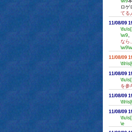
\w9
ロゲ
てる
11/08/09 
\t
\u
\s
\w9
なら
\w9
\
11/08/09 
\t
\h
\s[
11/08/09 
\t
\u
\s
を参
11/08/09 
\t
\h
\s[
11/08/09 
\t
\u
\s
\e