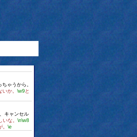
っちゃうから。
ないか。
\w9
と
、キャンセル
らしいな。
\n
\w8
が。
\e