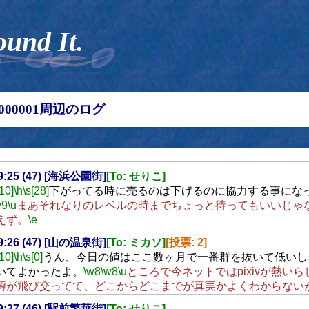
ound It.
00000001周辺のログ
19:25 (47) [海浜公園街]
[To: せりこ]
[10]
\h
\s[28]
下がってる時に売るのは下げるのに協力する事にな
w9
\u
まあそれなりのレベルの時までちょっと待ってもいいじゃ
えず。
\e
19:26 (47) [山の温泉街]
[To: ミカソ]
[投票: 2]
[10]
\h
\s[0]
うん、今日の値はここ数ヶ月で一番群を抜いて低いし
いてよかったよ。
\w8
\w8
\u
ところで今ネットではpixivが熱い
噂が飛び交ってて、どこからどこまでが真実かよくわからない
19:27 (46) [駅前繁華街]
[To: せりこ]