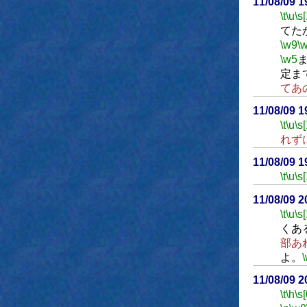
11/08/09 
\t
\u
\s
てた
\w9
\
\w5
定ま
てあ
11/08/09 
\t
\u
\s
れず
11/08/09 
\t
\u
\s
11/08/09 
\t
\u
\s
くあ
部あ
よ。
11/08/09 
\t
\h
\s[