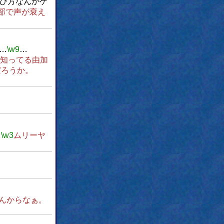
媚び方なんかゲ
部で声が衰え
…
\w9
…
まで知ってる由加
だろうか。
…
\w3
ムリーヤ
んからなぁ。