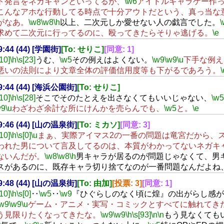
ト発言をネガキャンといってるが、
\w6
アイドルキャラゲー作
こんなアホな行動してる時点で十分アウトだという、真っ当な
がなあ。
\w8
\w8
\h
以上、二次元しか愛せない人の戯言でした。
\
求めて二次元に行ってるのに、殴ってきたらそりゃ逃げる。
\e
19:44 (44) [学園街]
[To: せりこ]
[同意: 1]
[10]
\h
\s[23]
うむ、
\w5
その例えはよくない。
\w9
\w9
\u
下手な例え
悪いの法則により文章全体の評価信用度等も下がるであろう。
\
19:44 (44) [海浜公園街]
[To: せりこ]
[10]
\h
\s[28]
そこでそのたとえを出さなくてもいいじゃない、
\w5
w9
\u
わざわざ余計な所にけんかを売らんでも、
\w5
と。
\e
19:46 (44) [山の温泉街]
[To: ミカソ]
[同意: 3]
[10]
\h
\s[0]
\u
まぁ、実際アイマス2の一番の問題は竜宮だから、
われた男について言及してるのは、本質がわかってないネガキ
ないんだが。
\w8
\w8
\h
男キャラが居るのが問題じゃなくて、男
スがあるのに、既存キャラ切り捨てなのが一番問題なんだよね
19:48 (44) [山の温泉街]
[To: 由加]
[投票: 3]
[同意: 1]
[10]
\h
\s[0]
‥
\w5
‥
\w9
『ひぐらしのなく頃に煌』の出がらし感が
\w9
\w9
\u
ゲーム・アニメ・実写・コミックとすべてに触れてき
う見限りたくなってきたな。
\w9
\w9
\h
\s[93]
\n
\n
もう見なくても