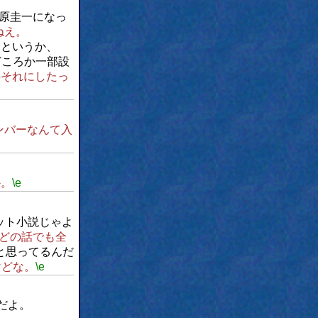
前原圭一になっ
ねえ。
らというか、
どころか一部設
5
それにしたっ
ンバーなんて入
か。
\e
ット小説じゃよ
どの話でも全
と思ってるんだ
けどな。
\e
だよ。