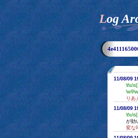
Log Ar
4e411165
11/08/09 
\t
\u
\s
\w9
\
りあ
11/08/09 
\t
\u
\s
が効
変な
11/08/09 